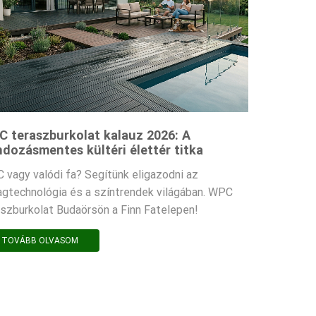
 teraszburkolat kalauz 2026: A
dozásmentes kültéri élettér titka
 vagy valódi fa? Segítünk eligazodni az
agtechnológia és a színtrendek világában. WPC
aszburkolat Budaörsön a Finn Fatelepen!
TOVÁBB OLVASOM