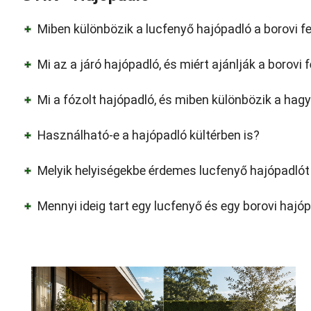
Miben különbözik a lucfenyő hajópadló a borovi f
Mi az a járó hajópadló, és miért ajánlják a borovi
Mi a fózolt hajópadló, és miben különbözik a ha
Használható-e a hajópadló kültérben is?
Melyik helyiségekbe érdemes lucfenyő hajópadlót
Mennyi ideig tart egy lucfenyő és egy borovi hajó