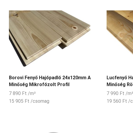
Borovi Fenyő Hajópadló 24x120mm A
Lucfenyő H
Minőség Mikrofózolt Profil
Minőség Rön
7 890
Ft
/m²
7 990
Ft
/m
15 905
Ft
/csomag
19 560
Ft
/