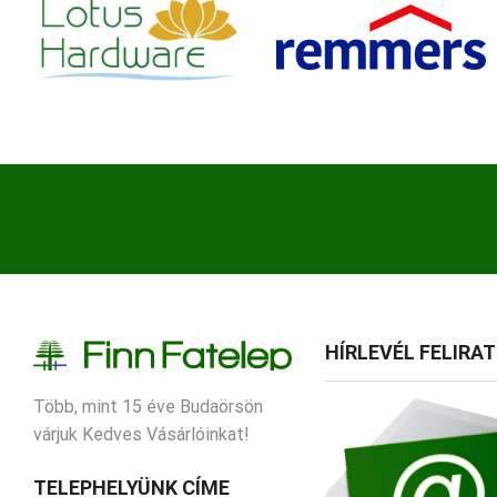
HÍRLEVÉL FELIRA
Több, mint 15 éve Budaörsön
várjuk Kedves Vásárlóinkat!
TELEPHELYÜNK CÍME