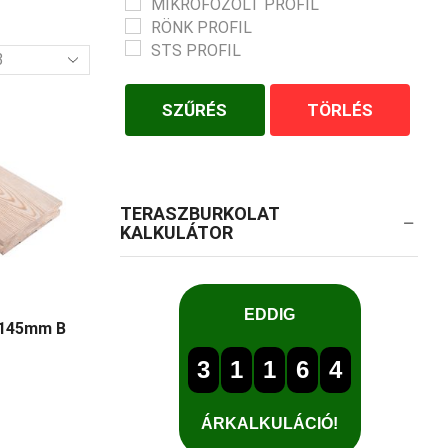
MIKROFÓZOLT PROFIL
RÖNK PROFIL
STS PROFIL
mék
l
SZŰRÉS
TÖRLÉS
TERASZBURKOLAT
KALKULÁTOR
x145mm B