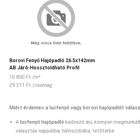
Borovi Fenyő Hajópadló 26.5x142mm
AB Járó-Hossztoldható Profil
10 850
Ft
/m²
29 211
Ft
/csomag
Miért érdemes a lucfenyő vagy borovi hajópadlót válas
A
lucfenyő hajópadló
kedvező árú, könnyen megmunkálha
választás nappaliba, hálószobába, tetőtérbe.