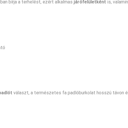
an bírja a terhelést, ezért alkalmas
járófelületként
is, valamin
ató
padlót
választ, a természetes fa padlóburkolat hosszú távon é