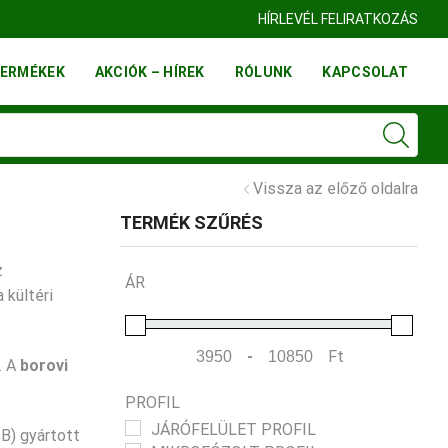
HÍRLEVÉL FELIRATKOZÁS
ERMÉKEK
AKCIÓK – HÍREK
RÓLUNK
KAPCSOLAT
Vissza az előző oldalra
TERMÉK SZŰRÉS
z
ÁR
 kültéri
-
Ft
. A
borovi
Minimum Price
Maximum Price
PROFIL
JÁRÓFELÜLET PROFIL
B) gyártott