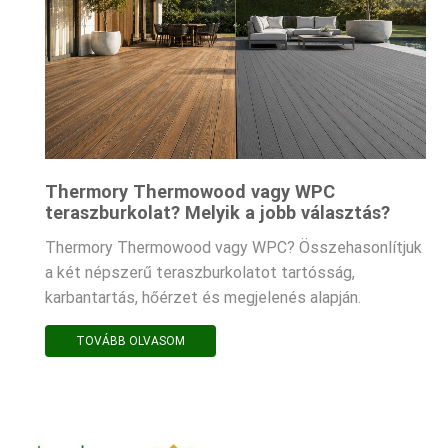
Thermory Thermowood vagy WPC
teraszburkolat? Melyik a jobb választás?
Thermory Thermowood vagy WPC? Összehasonlítjuk
a két népszerű teraszburkolatot tartósság,
karbantartás, hőérzet és megjelenés alapján.
TOVÁBB OLVASOM