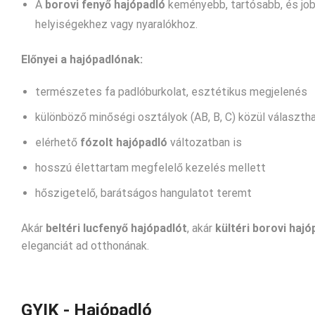
A
borovi fenyő hajópadló
keményebb, tartósabb, és jobb
helyiségekhez vagy nyaralókhoz.
Előnyei a hajópadlónak:
természetes fa padlóburkolat, esztétikus megjelenés
különböző minőségi osztályok (AB, B, C) közül választh
elérhető
fózolt hajópadló
változatban is
hosszú élettartam megfelelő kezelés mellett
hőszigetelő, barátságos hangulatot teremt
Akár
beltéri lucfenyő hajópadlót
, akár
kültéri borovi hajó
eleganciát ad otthonának.
GYIK - Hajópadló