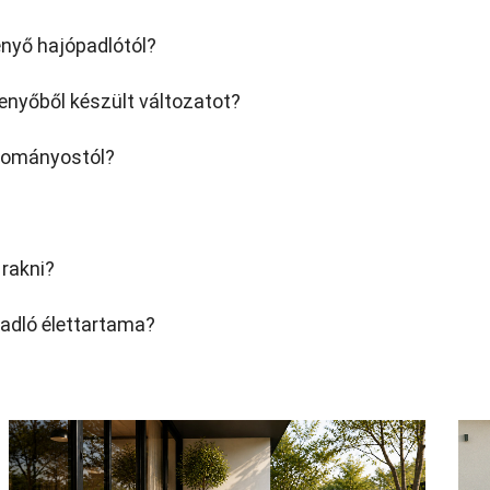
enyő hajópadlótól?
 fenyőből készült változatot?
gyományostól?
 rakni?
padló élettartama?