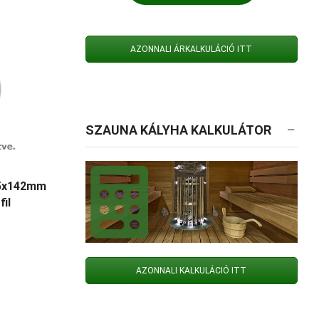
AZONNALI ÁRKALKULÁCIÓ ITT
SZAUNA KÁLYHA KALKULÁTOR
.5x142mm
il
AZONNALI KALKULÁCIÓ ITT