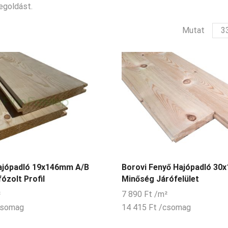
egoldást.
ter
Mutat
per
olda
ajópadló 19x146mm A/B
Borovi Fenyő Hajópadló 30
ózolt Profil
Minőség Járófelület
²
7 890
Ft
/m²
csomag
14 415
Ft
/csomag