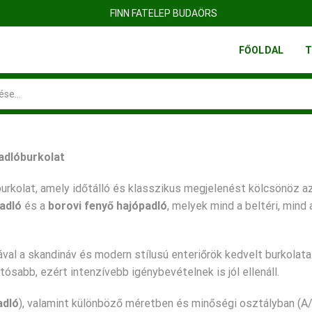
FINN FATELEP BUDAÖRS
FŐOLDAL
T
Search
input
adlóburkolat
rkolat, amely időtálló és klasszikus megjelenést kölcsönöz a
adló
és a
borovi fenyő hajópadló
, melyek mind a beltéri, mind a
val a skandináv és modern stílusú enteriőrök kedvelt burkolata
ósabb, ezért intenzívebb igénybevételnek is jól ellenáll.
adló
), valamint különböző méretben és minőségi osztályban (A/