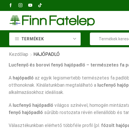
2040 Budaörs, Petőfi Sándor utca 73
TERMÉKEK
Kezdőlap
HAJÓPADLÓ
Lucfenyő és borovi fenyő hajópadló – természetes fa p
A
hajópadló
az egyik legismertebb természetes fa padlóbu
otthonoknak. Kínálatunkban megtalálható a
lucfenyő hajóp
alkalmazásokhoz ideálisak.
A
lucfenyő hajópadló
világos színével, homogén mintázatá
fenyő hajópadló
sűrűbb rostozata révén ellenállóbb és tart
Választékunkban elérhető többféle profil (pl.
fózolt hajóp