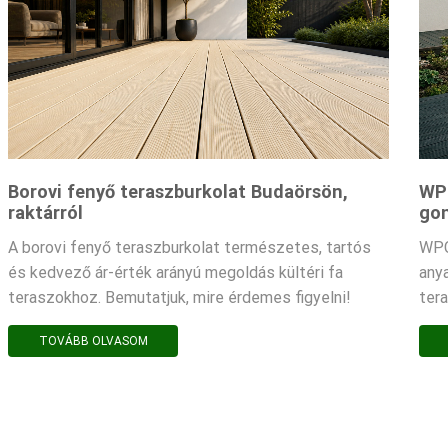
Borovi fenyő teraszburkolat Budaörsön,
WPC
raktárról
gon
A borovi fenyő teraszburkolat természetes, tartós
WPC
és kedvező ár-érték arányú megoldás kültéri fa
any
teraszokhoz. Bemutatjuk, mire érdemes figyelni!
ter
TOVÁBB OLVASOM