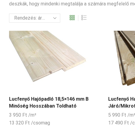
deszkák, hogy mindenki megtalálja a számára megfelelő m
Lucfenyő Hajópadló 18,5×146 mm B
Lucfenyő H
Minőség Hosszában Toldható
Járó/Mikrof
3 950
Ft
/m²
5 990
Ft
/m
13 320
Ft
/csomag
17 490
Ft
/