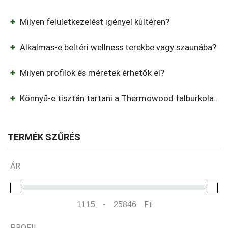
Milyen felületkezelést igényel kültéren?
Alkalmas-e beltéri wellness terekbe vagy szaunába?
Milyen profilok és méretek érhetők el?
Könnyű-e tisztán tartani a Thermowood falburkolatot?
TERMÉK SZŰRÉS
ÁR
-
Ft
Minimum Price
Maximum Price
PROFIL