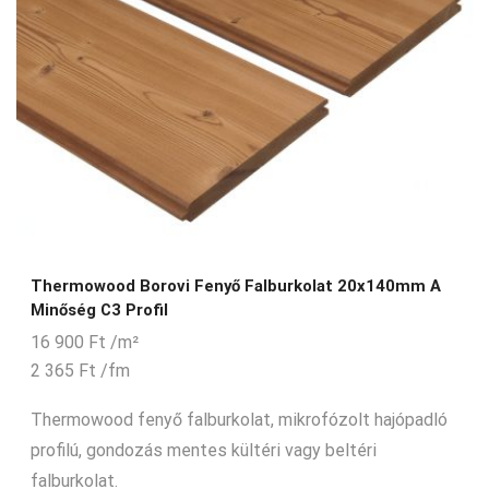
Thermowood Borovi Fenyő Falburkolat 20x140mm A
Minőség C3 Profil
16 900
Ft
/m²
2 365
Ft
/fm
Thermowood fenyő falburkolat, mikrofózolt hajópadló
profilú, gondozás mentes kültéri vagy beltéri
falburkolat.