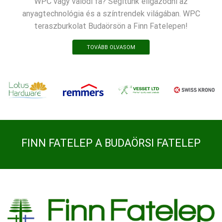
WPC vagy valódi fa? Segítünk eligazodni az
anyagtechnológia és a színtrendek világában. WPC
teraszburkolat Budaörsön a Finn Fatelepen!
TOVÁBB OLVASOM
FINN FATELEP A BUDAÖRSI FATELEP