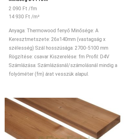
2 090
Ft
/fm
14 930
Ft
/m²
Anyaga: Thermowood fenyő Minősége: A
Keresztmetszete: 26x140mm (vastagság x
szélesség) Szál hosszúsága: 2700-5100 mm
Rögzítése: csavar Kiszerelése: fm Profil: D4V
Számlázása: Számlázásnál/számolásnál mindig a
folyóméter (fm) árat vesszük alapul.