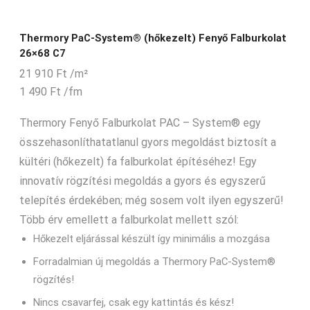
Thermory PaC-System® (hőkezelt) Fenyő Falburkolat
26×68 C7
21 910
Ft
/m²
1 490
Ft
/fm
Thermory Fenyő Falburkolat PAC – System® egy
összehasonlíthatatlanul gyors megoldást biztosít a
kültéri (hőkezelt) fa falburkolat építéséhez! Egy
innovatív rögzítési megoldás a gyors és egyszerű
telepítés érdekében; még sosem volt ilyen egyszerű!
Több érv emellett a falburkolat mellett szól:
Hőkezelt eljárással készült így minimális a mozgása
Forradalmian új megoldás a Thermory PaC-System®
rögzítés!
Nincs csavarfej, csak egy kattintás és kész!