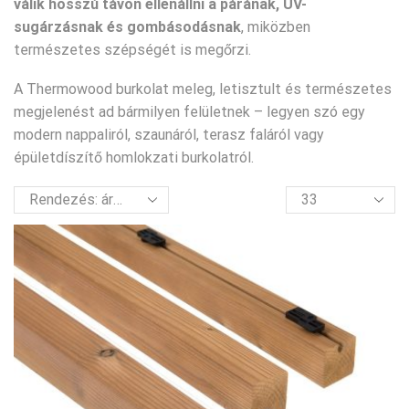
válik hosszú távon ellenállni a párának, UV-
sugárzásnak és gombásodásnak
, miközben
természetes szépségét is megőrzi.
A
Thermowood
burkolat meleg, letisztult és természetes
megjelenést ad bármilyen felületnek – legyen szó egy
modern nappaliról, szaunáról, terasz faláról vagy
épületdíszítő homlokzati burkolatról.
termék
per
oldal