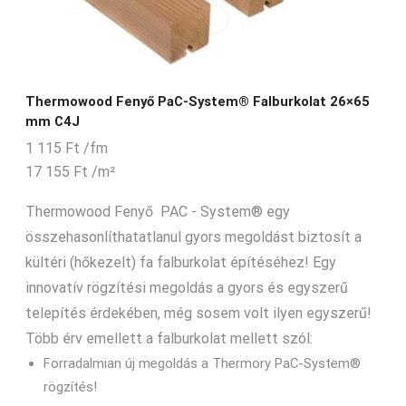
Thermowood Fenyő PaC-System® Falburkolat 26×65
mm C4J
1 115
Ft
/fm
17 155
Ft
/m²
Thermowood Fenyő PAC - System® egy
összehasonlíthatatlanul gyors megoldást biztosít a
kültéri (hőkezelt) fa falburkolat építéséhez! Egy
innovatív rögzítési megoldás a gyors és egyszerű
telepítés érdekében, még sosem volt ilyen egyszerű!
Több érv emellett a falburkolat mellett szól:
Forradalmian új megoldás a Thermory PaC-System®
rögzítés!