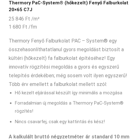
Thermory PaC-System® (hőkezelt) Fenyő Falburkolat
20×65 C7J
25 846
Ft
/m²
1 680
Ft
/fm
Thermory Fenyő Falburkolat PAC – System® egy
összehasonlíthatatlanul gyors megoldást biztosít a
kültéri (hőkezelt) fa falburkolat építéséhez! Egy
innovatív rögzítési megoldás a gyors és egyszerű
telepítés érdekében; még sosem volt ilyen egyszerű!
Több érv emellett a falburkolat mellett szól:
Hő kezelt eljárással készült így minimális a mozgása
Forradalmian új megoldás a Thermory PaC-System®
rögzítés!
Nincs csavarfej, csak egy kattintás és kész!
A kalkulált bruttó négyzetméter ár standard 10 mm