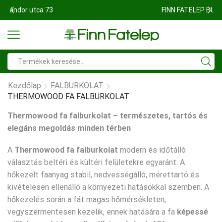
FINN FATELEP BUDAÖRS
Search
input
Kezdőlap
FALBURKOLAT
THERMOWOOD FA FALBURKOLAT
Thermowood
fa falburkolat – természetes, tartós és
elegáns megoldás minden térben
A
Thermowood
fa falburkolat
modern és időtálló
választás beltéri és kültéri felületekre egyaránt. A
hőkezelt faanyag stabil, nedvességálló, mérettartó és
kivételesen ellenálló a környezeti hatásokkal szemben. A
hőkezelés során a fát magas hőmérsékleten,
vegyszermentesen kezelik, ennek hatására a fa
képessé