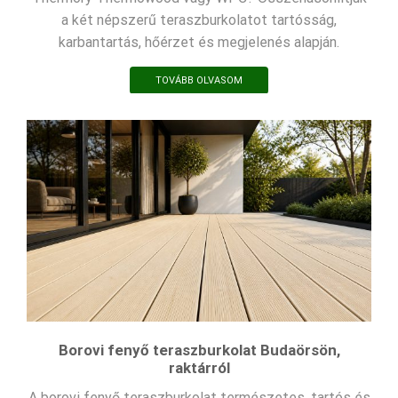
a két népszerű teraszburkolatot tartósság,
karbantartás, hőérzet és megjelenés alapján.
TOVÁBB OLVASOM
Borovi fenyő teraszburkolat Budaörsön,
raktárról
A borovi fenyő teraszburkolat természetes, tartós és