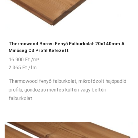
Thermowood Borovi Fenyő Falburkolat 20x140mm A
Minőség C3 Profil Kefézett
16 900
Ft
/m²
2 365
Ft
/fm
Thermowood fenyő falburkolat, mikrofózolt hajópadló
profilú, gondozás mentes kültéri vagy beltéri
falburkolat.