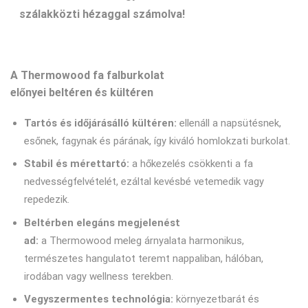
szálakközti hézaggal számolva!
A Thermowood fa falburkolat
előnyei beltéren és kültéren
Tartós és időjárásálló kültéren:
ellenáll a napsütésnek,
esőnek, fagynak és párának, így kiváló homlokzati burkolat.
Stabil és mérettartó:
a hőkezelés csökkenti a fa
nedvességfelvételét, ezáltal kevésbé vetemedik vagy
repedezik.
Beltérben
elegáns megjelenést
ad:
a Thermowood meleg árnyalata harmonikus,
természetes hangulatot teremt nappaliban, hálóban,
irodában vagy wellness terekben.
Vegyszermentes technológia:
környezetbarát és