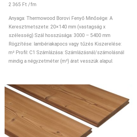
2 365
Ft
/fm
Anyaga: Thermowood Borovi Fenyő Minősége: A
Keresztmetszete: 20×140 mm (vastagság x
szélesség) Szál hosszúsága: 3000 – 5400 mm
Rögzítése: lambériakapocs vagy tűzés Kiszerelése:
m² Profil: C1 Számlázása: Számlázásnál/számolásnál
mindig a négyzetméter (m²) árat vesszük alapul.