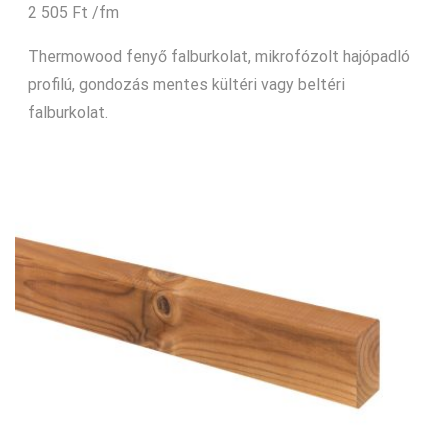
2 505
Ft
/fm
Thermowood fenyő falburkolat, mikrofózolt hajópadló
profilú, gondozás mentes kültéri vagy beltéri
falburkolat.