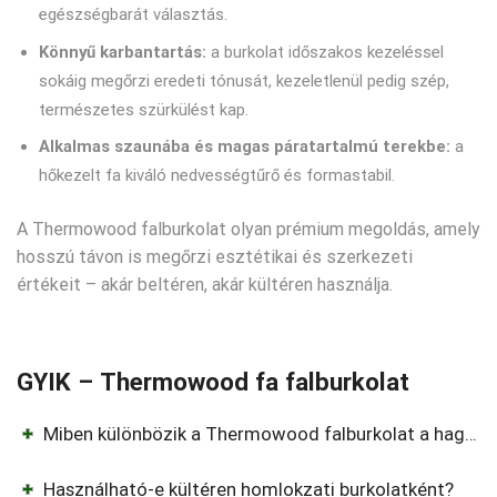
egészségbarát választás.
Könnyű karbantartás:
a burkolat időszakos kezeléssel
sokáig megőrzi eredeti tónusát, kezeletlenül pedig szép,
természetes szürkülést kap.
Alkalmas szaunába és magas páratartalmú terekbe:
a
hőkezelt fa kiváló nedvességtűrő és formastabil.
A Thermowood falburkolat olyan prémium megoldás, amely
hosszú távon is megőrzi esztétikai és szerkezeti
értékeit – akár beltéren, akár kültéren használja.
GYIK – Thermowood fa falburkolat
Miben különbözik a Thermowood falburkolat a hagyományos fenyő- vagy keményfa burkolattól?
Használható-e kültéren homlokzati burkolatként?