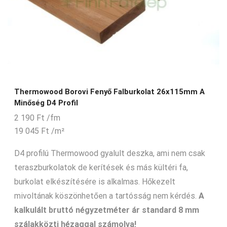
Thermowood Borovi Fenyő Falburkolat 26x115mm A
Minőség D4 Profil
2 190
Ft
/fm
19 045
Ft
/m²
D4 profilú Thermowood gyalult deszka, ami nem csak
teraszburkolatok de kerítések és más kültéri fa,
burkolat elkészítésére is alkalmas. Hőkezelt
mivoltának köszönhetően a tartósság nem kérdés.
A
kalkulált bruttó négyzetméter ár standard 8 mm
szálakközti hézaggal számolva!