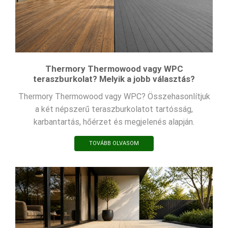
Thermory Thermowood vagy WPC
teraszburkolat? Melyik a jobb választás?
Thermory Thermowood vagy WPC? Összehasonlítjuk
a két népszerű teraszburkolatot tartósság,
karbantartás, hőérzet és megjelenés alapján.
TOVÁBB OLVASOM