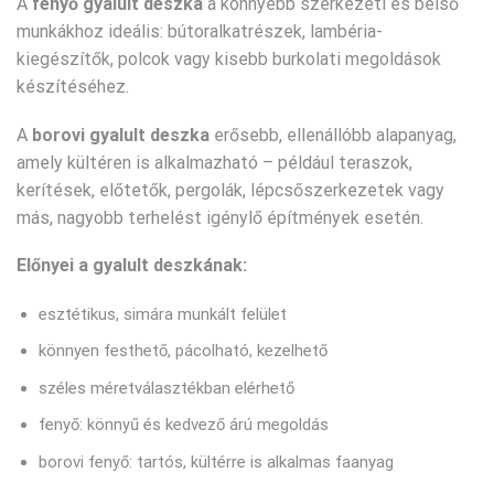
A
fenyő gyalult deszka
a könnyebb szerkezeti és belső
munkákhoz ideális: bútoralkatrészek, lambéria-
kiegészítők, polcok vagy kisebb burkolati megoldások
készítéséhez.
A
borovi gyalult deszka
erősebb, ellenállóbb alapanyag,
amely kültéren is alkalmazható – például teraszok,
kerítések, előtetők, pergolák, lépcsőszerkezetek vagy
más, nagyobb terhelést igénylő építmények esetén.
Előnyei a gyalult deszkának:
esztétikus, simára munkált felület
könnyen festhető, pácolható, kezelhető
széles méretválasztékban elérhető
fenyő: könnyű és kedvező árú megoldás
borovi fenyő: tartós, kültérre is alkalmas faanyag