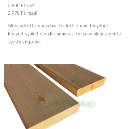
5 890
Ft
/m²
2 970
Ft
/szál
Műszárított, hosszában toldott, borovi fenyőből
készült gyalult deszka, aminek a felhasználási területe
szinte végtelen.