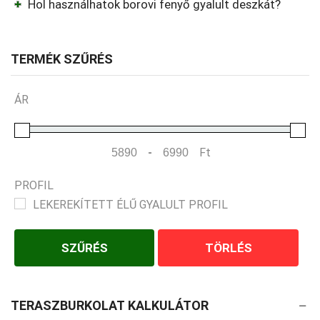
Hol használhatok borovi fenyő gyalult deszkát?
TERMÉK SZŰRÉS
ÁR
-
Ft
Minimum Price
Maximum Price
PROFIL
LEKEREKÍTETT ÉLŰ GYALULT PROFIL
SZŰRÉS
TÖRLÉS
TERASZBURKOLAT KALKULÁTOR