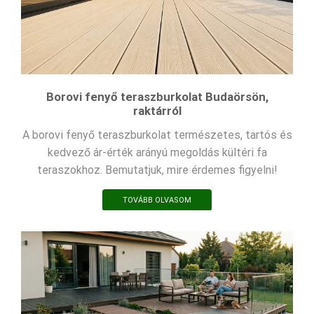
Borovi fenyő teraszburkolat Budaörsön,
raktárról
A borovi fenyő teraszburkolat természetes, tartós és
kedvező ár-érték arányú megoldás kültéri fa
teraszokhoz. Bemutatjuk, mire érdemes figyelni!
TOVÁBB OLVASOM