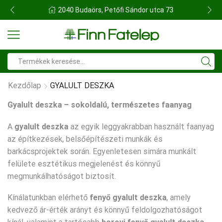
FINN FATELEP BUDAÖRS
Search
input
Kezdőlap
GYALULT DESZKA
Gyalult deszka – sokoldalú, természetes faanyag
A
gyalult deszka
az egyik leggyakrabban használt faanyag
az építkezések, belsőépítészeti munkák és
barkácsprojektek során. Egyenletesen simára munkált
felülete esztétikus megjelenést és könnyű
megmunkálhatóságot biztosít.
Kínálatunkban elérhető
fenyő gyalult deszka
, amely
kedvező ár-érték arányt és könnyű feldolgozhatóságot