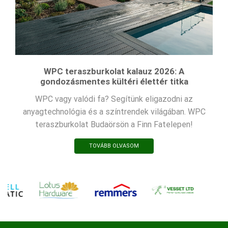
WPC teraszburkolat kalauz 2026: A
gondozásmentes kültéri élettér titka
WPC vagy valódi fa? Segítünk eligazodni az
anyagtechnológia és a színtrendek világában. WPC
teraszburkolat Budaörsön a Finn Fatelepen!
TOVÁBB OLVASOM