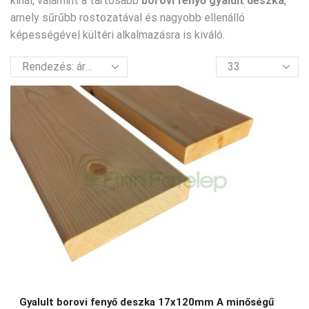
kínál, valamint a tartósabb
borovi fenyő gyalult deszka
,
amely sűrűbb rostozatával és nagyobb ellenálló
képességével kültéri alkalmazásra is kiváló.
termék
per
oldal
Gyalult borovi fenyő deszka 17x120mm A minőségű