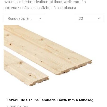
szauna lambériák ideálisak otthoni, wellness- és
professzionális szaunák belső burkolására.
termék
per
oldal
Északi Luc Szauna Lambéria 14×96 mm A Minőség