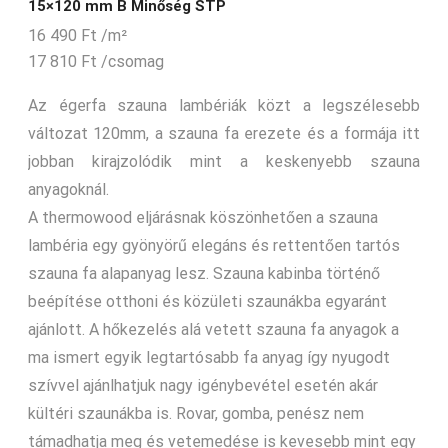
15×120 mm B Minőség STP
16 490
Ft
/m²
17 810
Ft
/csomag
Az égerfa szauna lambériák közt a legszélesebb
változat 120mm, a szauna fa erezete és a formája itt
jobban kirajzolódik mint a keskenyebb szauna
anyagoknál.
A thermowood eljárásnak köszönhetően a szauna
lambéria egy gyönyörű elegáns és rettentően tartós
szauna fa alapanyag lesz. Szauna kabinba történő
beépítése otthoni és közületi szaunákba egyaránt
ajánlott. A hőkezelés alá vetett szauna fa anyagok a
ma ismert egyik legtartósabb fa anyag így nyugodt
szívvel ajánlhatjuk nagy igénybevétel esetén akár
kültéri szaunákba is. Rovar, gomba, penész nem
támadhatja meg és vetemedése is kevesebb mint egy