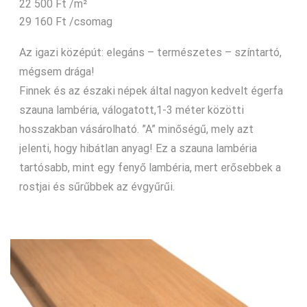
22 500
Ft
/m²
29 160
Ft
/csomag
Az igazi középút: elegáns – természetes – színtartó,
mégsem drága!
Finnek és az északi népek által nagyon kedvelt égerfa
szauna lambéria, válogatott,1-3 méter közötti
hosszakban vásárolható. ”A” minőségű, mely azt
jelenti, hogy hibátlan anyag! Ez a szauna lambéria
tartósabb, mint egy fenyő lambéria, mert erősebbek a
rostjai és sűrűbbek az évgyűrűi.