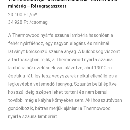
minőség – Rétegragasztott
23 100
Ft
/m²
34 928
Ft
/csomag
A Thermowood nyárfa szauna lambéria hasonlóan a
fehér nyárfáéhoz, egy nagyon elegáns és minimál
látványt kölcsönző szauna anyag. A különbség viszont
a tartósságban rejlik, a Thermowood nyárfa szauna
lambéria hőkezelésnek van alávetve, ahol 190°C -n
égetik a fát, így lesz vegyszerek nélkül ellenálló és a
legkevésbé vetemedő faanyag. Szaunán belül építve
hosszú ideig szépen lehet tartani és nem barnul
tovább, még a kályha környékén sem. Aki hosszútávban
gondolkozik, bátran merjük ajánlani a Thermowood
nyárfa szauna lambériát.