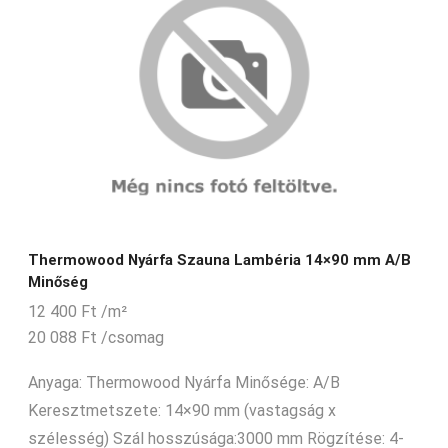
Thermowood Nyárfa Szauna Lambéria 14×90 mm A/B
Minőség
12 400
Ft
/m²
20 088
Ft
/csomag
Anyaga: Thermowood Nyárfa Minősége: A/B
Keresztmetszete: 14×90 mm (vastagság x
szélesség) Szál hosszúsága:3000 mm Rögzítése: 4-