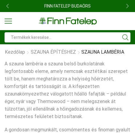
FINN FATELEP BUDAÖRS
Search
input
Kezdőlap
SZAUNA ÉPÍTÉSHEZ
SZAUNA LAMBÉRIA
A szauna lambéria a szauna belső burkolatának
legfontosabb eleme, amely nemcsak esztétikai szerepet
tölt be, hanem meghatározza a helyiség hőérzetét,
komfortját és tartósságát is. A kifejezetten
szaunakörnyezethez válogatott hőálló fafajták – például
éger, nyár vagy
Thermowood
– nem melegszenek át
túlzottan, jól ellenállnak a hőingadozásnak és kellemes,
természetes felületet biztosítanak.
A gondosan megmunkált, csomómentes és finoman gyalult