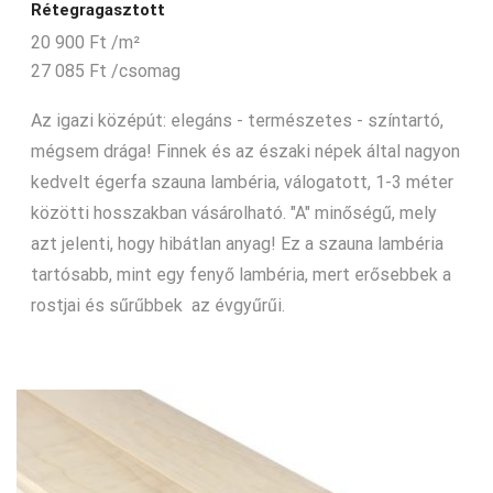
Rétegragasztott
20 900
Ft
/m²
27 085
Ft
/csomag
Az igazi középút: elegáns - természetes - színtartó,
mégsem drága! Finnek és az északi népek által nagyon
kedvelt égerfa szauna lambéria, válogatott, 1-3 méter
közötti hosszakban vásárolható. "A" minőségű, mely
azt jelenti, hogy hibátlan anyag! Ez a szauna lambéria
tartósabb, mint egy fenyő lambéria, mert erősebbek a
rostjai és sűrűbbek az évgyűrűi.