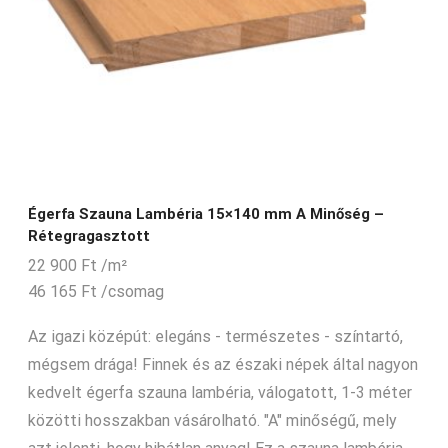
Égerfa Szauna Lambéria 15×140 mm A Minőség –
Rétegragasztott
22 900
Ft
/m²
46 165
Ft
/csomag
Az igazi középút: elegáns - természetes - színtartó,
mégsem drága! Finnek és az északi népek által nagyon
kedvelt égerfa szauna lambéria, válogatott, 1-3 méter
közötti hosszakban vásárolható. "A" minőségű, mely