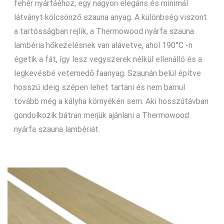
fehér nyárfáéhoz, egy nagyon elegáns és minimál
látványt kölcsönző szauna anyag. A különbség viszont
a tartósságban rejlik, a Thermowood nyárfa szauna
lambéria hőkezelésnek van alávetve, ahol 190°C -n
égetik a fát, így lesz vegyszerek nélkül ellenálló és a
legkevésbé vetemedő faanyag. Szaunán belül építve
hosszú ideig szépen lehet tartani és nem barnul
tovább még a kályha környékén sem. Aki hosszútávban
gondolkozik bátran merjük ajánlani a Thermowood
nyárfa szauna lambériát.