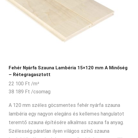
Fehér Nyárfa Szauna Lambéria 15×120 mm A Minőség
– Rétegragasztott
22 100
Ft
/m²
38 189
Ft
/csomag
A 120 mm széles göcsmentes fehér nyárfa szauna
lambéria egy nagyon elegáns és kellemes hangulatot
teremtő szauna építésére alkalmas szauna fa anyag.
Szélesség páratlan ilyen világos színű szauna