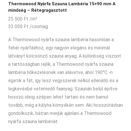
Thermowood Nyárfa Szauna Lambéria 15×90 mm A
minőség – Rétegragasztott
25 500
Ft
/m²
33 050
Ft
/csomag
A Thermowood nyárfa szauna lambéria hasonlóan a
fehér nyárfáéhoz, egy nagyon elegáns és minimál
látványt kölcsönző szauna anyag. A különbség viszont
a tartósságban rejlik, a Thermowood nyárfa szauna
lambéria hőkezelésnek van alávetve, ahol 190°C -n
égetik a fát, így lesz vegyszerek nélkül ellenálló és a
legkevésbé vetemedő faanyag. Szaunán belül építve
hosszú ideig szépen lehet tartani és nem barnul
tovább, még a kályha környékén sem. Aki hosszútávban
gondolkozik, bátran merjük ajánlani a Thermowood
nyárfa szauna lambériát.