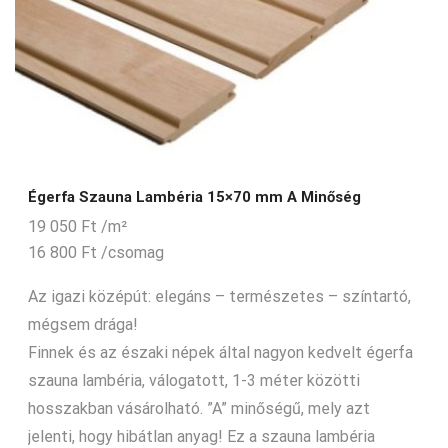
Égerfa Szauna Lambéria 15×70 mm A Minőség
19 050
Ft
/m²
16 800
Ft
/csomag
Az igazi középút: elegáns – természetes – színtartó,
mégsem drága!
Finnek és az északi népek által nagyon kedvelt égerfa
szauna lambéria, válogatott, 1-3 méter közötti
hosszakban vásárolható. ”A” minőségű, mely azt
jelenti, hogy hibátlan anyag! Ez a szauna lambéria