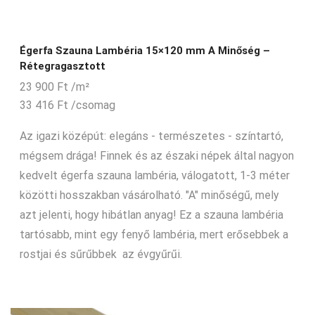
Égerfa Szauna Lambéria 15×120 mm A Minőség –
Rétegragasztott
23 900
Ft
/m²
33 416
Ft
/csomag
Az igazi középút: elegáns - természetes - színtartó,
mégsem drága! Finnek és az északi népek által nagyon
kedvelt égerfa szauna lambéria, válogatott, 1-3 méter
közötti hosszakban vásárolható. "A" minőségű, mely
azt jelenti, hogy hibátlan anyag! Ez a szauna lambéria
tartósabb, mint egy fenyő lambéria, mert erősebbek a
rostjai és sűrűbbek az évgyűrűi.