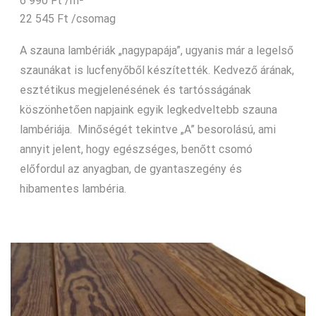
6 990
Ft
/m²
22 545
Ft
/csomag
A szauna lambériák „nagypapája”, ugyanis már a legelső
szaunákat is lucfenyőből készítették. Kedvező árának,
esztétikus megjelenésének és tartósságának
köszönhetően napjaink egyik legkedveltebb szauna
lambériája. Minőségét tekintve „A” besorolású, ami
annyit jelent, hogy egészséges, benőtt csomó
előfordul az anyagban, de gyantaszegény és
hibamentes lambéria.