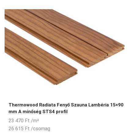
Thermowood Radiata Fenyő Szauna Lambéria 15×90
mm A minőség STS4 profil
23 470
Ft
/m²
26 615
Ft
/csomag