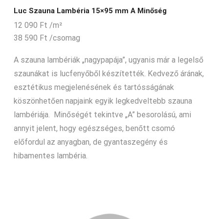
Luc Szauna Lambéria 15×95 mm A Minőség
12 090
Ft
/m²
38 590
Ft
/csomag
A szauna lambériák „nagypapája”, ugyanis már a legelső
szaunákat is lucfenyőből készítették. Kedvező árának,
esztétikus megjelenésének és tartósságának
köszönhetően napjaink egyik legkedveltebb szauna
lambériája. Minőségét tekintve „A” besorolású, ami
annyit jelent, hogy egészséges, benőtt csomó
előfordul az anyagban, de gyantaszegény és
hibamentes lambéria.