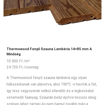
Thermowood Fenyő Szauna Lambéria 14×85 mm A
Minőség
10 900
Ft
/m²
24 720
Ft
/csomag
A Thermowood fenyő szauna lambéria egy olyan
hőkezelésnek van alávetve, ahol 190°C -n hevítik a fát,
így lesz vegyszerek nélkül ellenálló és a legkevésbé
vetemedő faanyag. Szaunán belül építve hosszú ideig
szépen lehet tartani és nem barnul tovább még a