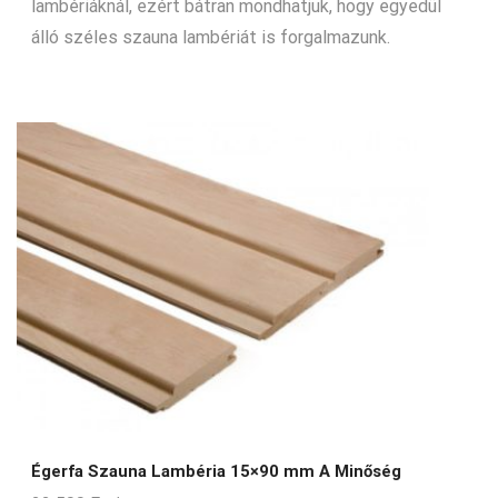
lambériáknál, ezért bátran mondhatjuk, hogy egyedül
álló széles szauna lambériát is forgalmazunk.
Égerfa Szauna Lambéria 15×90 mm A Minőség