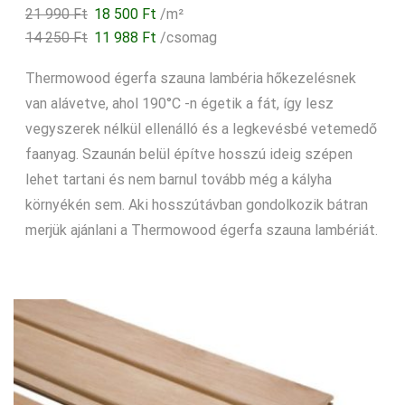
Original
Current
21 990
Ft
18 500
Ft
/m²
price
price
14 250
Ft
11 988
Ft
/csomag
was:
is:
Thermowood égerfa szauna lambéria hőkezelésnek
21
18
990 Ft.
500 Ft.
van alávetve, ahol 190°C -n égetik a fát, így lesz
vegyszerek nélkül ellenálló és a legkevésbé vetemedő
faanyag. Szaunán belül építve hosszú ideig szépen
lehet tartani és nem barnul tovább még a kályha
környékén sem. Aki hosszútávban gondolkozik bátran
merjük ajánlani a Thermowood égerfa szauna lambériát.