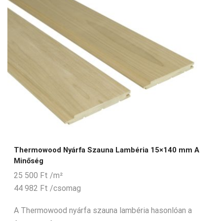
Thermowood Nyárfa Szauna Lambéria 15×140 mm A
Minőség
25 500
Ft
/m²
44 982
Ft
/csomag
A Thermowood nyárfa szauna lambéria hasonlóan a