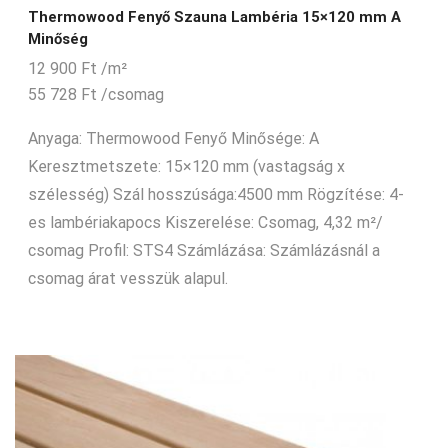
Thermowood Fenyő Szauna Lambéria 15×120 mm A
Minőség
12 900
Ft
/m²
55 728
Ft
/csomag
Anyaga: Thermowood Fenyő Minősége: A
Keresztmetszete: 15×120 mm (vastagság x
szélesség) Szál hosszúsága:4500 mm Rögzítése: 4-
es lambériakapocs Kiszerelése: Csomag, 4,32 m²/
csomag Profil: STS4 Számlázása: Számlázásnál a
csomag árat vesszük alapul.