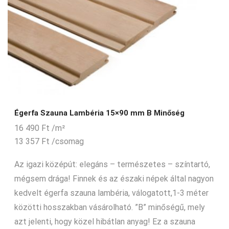
Égerfa Szauna Lambéria 15×90 mm B Minőség
16 490
Ft
/m²
13 357
Ft
/csomag
Az igazi középút: elegáns – természetes – színtartó,
mégsem drága! Finnek és az északi népek által nagyon
kedvelt égerfa szauna lambéria, válogatott,1-3 méter
közötti hosszakban vásárolható. ”B” minőségű, mely
azt jelenti, hogy közel hibátlan anyag! Ez a szauna