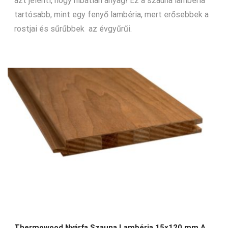
azt jelenti, hogy hibátlan anyag! Ez a szauna lambéria
tartósabb, mint egy fenyő lambéria, mert erősebbek a
rostjai és sűrűbbek az évgyűrűi.
Thermowood Nyárfa Szauna Lambéria 15×120 mm A