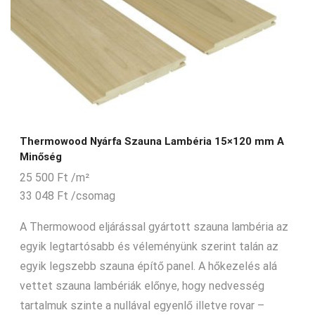
Thermowood Nyárfa Szauna Lambéria 15×120 mm A
Minőség
25 500
Ft
/m²
33 048
Ft
/csomag
A Thermowood eljárással gyártott szauna lambéria az
egyik legtartósabb és véleményünk szerint talán az
egyik legszebb szauna építő panel. A hőkezelés alá
vettet szauna lambériák előnye, hogy nedvesség
tartalmuk szinte a nullával egyenlő illetve rovar –