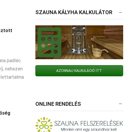
SZAUNA KÁLYHA KALKULÁTOR
ztott
na padléc.
), nehezen
AZONNALI KALKULÁCIÓ ITT
élettartalma
ONLINE RENDELÉS
nőség