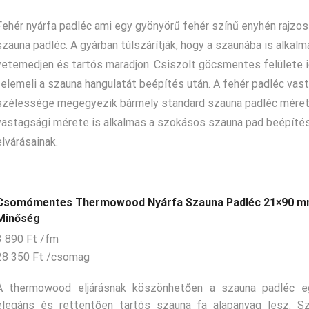
Fehér nyárfa padléc ami egy gyönyörű fehér színű enyhén rajzo
szauna padléc. A gyárban túlszárítják, hogy a szaunába is alkalm
vetemedjen és tartós maradjon. Csiszolt göcsmentes felülete 
felemeli a szauna hangulatát beépítés után. A fehér padléc vas
szélessége megegyezik bármely standard szauna padléc méreté
vastagsági mérete is alkalmas a szokásos szauna pad beépítés
elvárásainak.
Csomómentes Thermowood Nyárfa Szauna Padléc 21×90 m
Minőség
3 890
Ft
/fm
28 350
Ft
/csomag
A thermowood eljárásnak köszönhetően a szauna padléc e
elegáns és rettentően tartós szauna fa alapanyag lesz. S