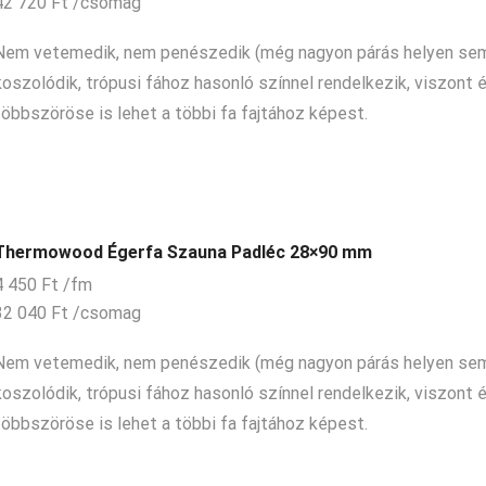
42 720
Ft
/csomag
Nem vetemedik, nem penészedik (még nagyon párás helyen sem
koszolódik, trópusi fához hasonló színnel rendelkezik, viszont 
többszöröse is lehet a többi fa fajtához képest.
Thermowood Égerfa Szauna Padléc 28×90 mm
4 450
Ft
/fm
32 040
Ft
/csomag
Nem vetemedik, nem penészedik (még nagyon párás helyen sem
koszolódik, trópusi fához hasonló színnel rendelkezik, viszont 
többszöröse is lehet a többi fa fajtához képest.