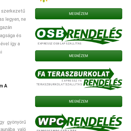
s szerkezetű
MEGNÉZEM
as legyen, ne
igazán
tagsága és
vel így a
i
MEGNÉZEM
m A
MEGNÉZEM
gy gyönyörű
zaunába való