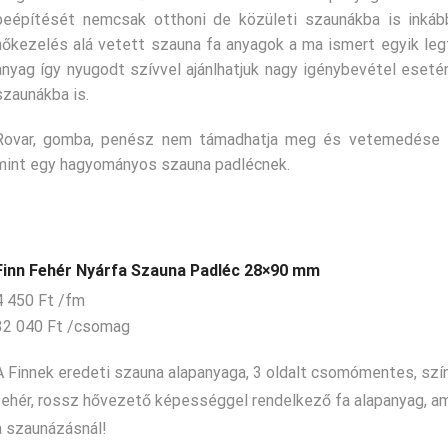
beépítését nemcsak otthoni de közületi szaunákba is inkább
hőkezelés alá vetett szauna fa anyagok a ma ismert egyik leg
anyag így nyugodt szívvel ajánlhatjuk nagy igénybevétel esetén
szaunákba is.
Rovar, gomba, penész nem támadhatja meg és vetemedése 
mint egy hagyományos szauna padlécnek.
Finn Fehér Nyárfa Szauna Padléc 28×90 mm
4 450
Ft
/fm
32 040
Ft
/csomag
A Finnek eredeti szauna alapanyaga, 3 oldalt csomómentes, szí
fehér, rossz hővezető képességgel rendelkező fa alapanyag, am
a szaunázásnál!