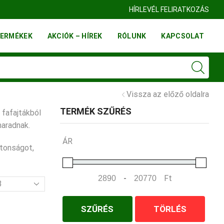
TELEP BUDAÖRS
HÍRLEVÉL FELIRATKOZÁS
ERMÉKEK
AKCIÓK – HÍREK
RÓLUNK
KAPCSOLAT
Vissza az előző oldalra
TERMÉK SZŰRÉS
 fafajtákból
aradnak.
ÁR
ztonságot,
-
Ft
mék
Minimum Price
Maximum Price
l
SZŰRÉS
TÖRLÉS