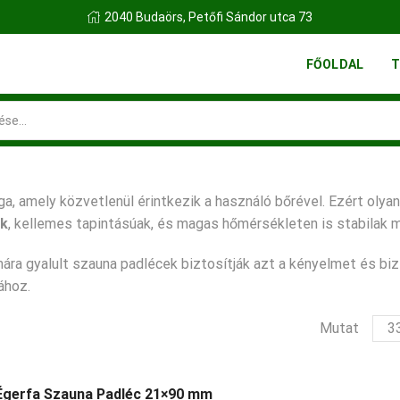
daörs, Petőfi Sándor utca 73
FINN FA
FŐOLDAL
T
Search
input
, amely közvetlenül érintkezik a használó bőrével. Ezért olyan
ak
, kellemes tapintásúak, és magas hőmérsékleten is
stabilak
m
ra gyalult szauna padlécek biztosítják azt a kényelmet és bi
ához.
ter
Mutat
per
olda
Égerfa Szauna Padléc 21×90 mm