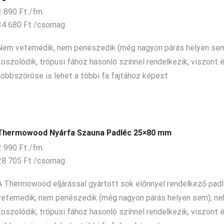
2 890
Ft
/fm
34 680
Ft
/csomag
Nem vetemedik, nem penészedik (még nagyon párás helyen sem
koszolódik, trópusi fához hasonló színnel rendelkezik, viszont 
többszöröse is lehet a többi fa fajtához képest
Thermowood Nyárfa Szauna Padléc 25×80 mm
2 990
Ft
/fm
28 705
Ft
/csomag
A Thermowood eljárással gyártott sok előnnyel rendelkező pad
vetemedik, nem penészedik (még nagyon párás helyen sem), n
koszolódik, trópusi fához hasonló színnel rendelkezik, viszont 