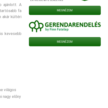
 ajánlott. A
tartósabb fa
MEGNÉZEM
 akár kültéri
is kevesebb
MEGNÉZEM
ne világos
i nagy előny