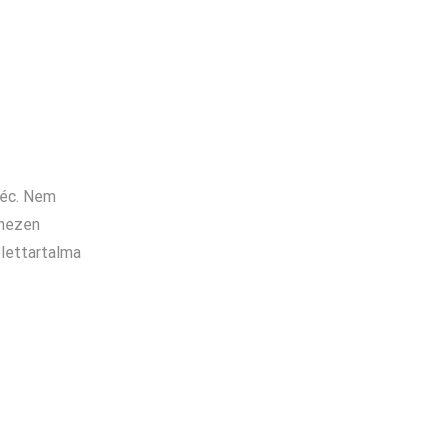
léc. Nem
ehezen
élettartalma