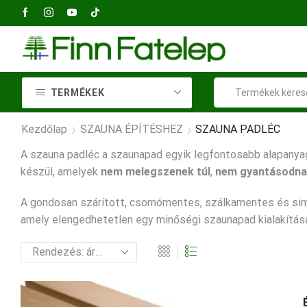
+36 23 414 037
2040 Bu
TERMÉKEK
Kezdőlap
SZAUNA ÉPÍTÉSHEZ
SZAUNA PADLÉC
A szauna padléc a szaunapad egyik legfontosabb alapanyaga
készül, amelyek
nem melegszenek túl
,
nem gyantásodn
A gondosan szárított, csomómentes, szálkamentes és simá
amely elengedhetetlen egy minőségi szaunapad kialakítás