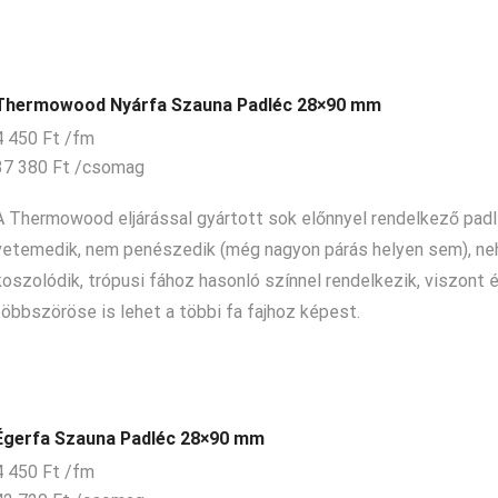
Thermowood Nyárfa Szauna Padléc 28×90 mm
4 450
Ft
/fm
37 380
Ft
/csomag
A Thermowood eljárással gyártott sok előnnyel rendelkező pad
vetemedik, nem penészedik (még nagyon párás helyen sem), n
koszolódik, trópusi fához hasonló színnel rendelkezik, viszont 
többszöröse is lehet a többi fa fajhoz képest.
Égerfa Szauna Padléc 28×90 mm
4 450
Ft
/fm