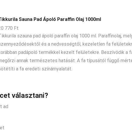
Tikkurila Sauna Pad Ápoló Paraffin Olaj 1000ml
20 770
Ft
Tikkurila szauna pad ápoló paraffin olaj 1000 ml. Paraffinolaj, mel
szennyeződésektől és a nedvességtől, kezeletlen fa felületek
korábban padápoló termékkel kezelt felületekre. Beszívódik a 
megőrzi annak természetes hatását. A fa típusától függő mér
sötétíti a fa eredeti színárnyalatát.
cet választani?
t ad
let