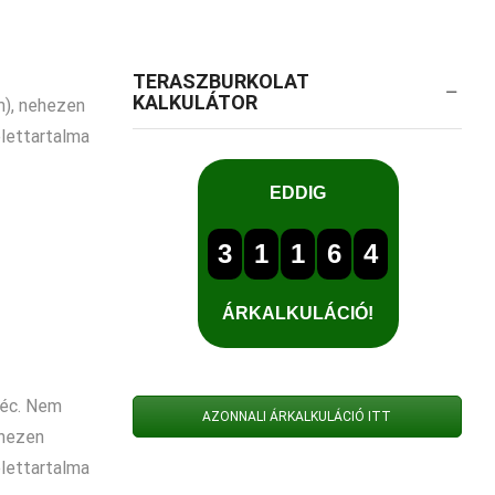
TERASZBURKOLAT
KALKULÁTOR
), nehezen
élettartalma
léc. Nem
AZONNALI ÁRKALKULÁCIÓ ITT
ehezen
élettartalma