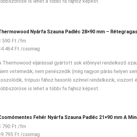
többszöröse is lehet a többi fa fajhoz képest.
Thermowood Nyárfa Szauna Padléc 28×90 mm – Rétegragas
3 590
Ft
/fm
34 464
Ft
/csomag
A Thermowood eljárással gyártott sok előnnyel rendelkező szau
Nem vetemedik, nem penészedik (még nagyon párás helyen sem
koszolódik, trópusi fához hasonló színnel rendelkezik, viszont 
többszöröse is lehet a többi fa fajhoz képest.
Csomómentes Fehér Nyárfa Szauna Padléc 21×90 mm A Mi
3 790
Ft
/fm
39 795
Ft
/csomag