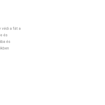
y védi a fát a
re és
fába és
tékben