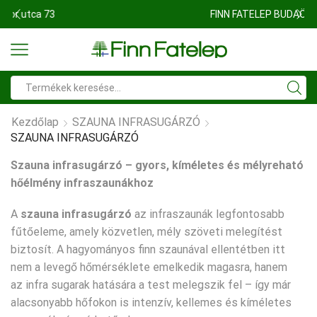
FINN FATELEP BUDAÖRS
Search
input
Kezdőlap
SZAUNA INFRASUGÁRZÓ
SZAUNA INFRASUGÁRZÓ
Szauna infrasugárzó – gyors, kíméletes és mélyreható
hőélmény infraszaunákhoz
A
szauna infrasugárzó
az infraszaunák legfontosabb
fűtőeleme, amely közvetlen, mély szöveti melegítést
biztosít. A hagyományos finn szaunával ellentétben itt
nem a levegő hőmérséklete emelkedik magasra, hanem
az infra sugarak hatására a test melegszik fel – így már
alacsonyabb hőfokon is intenzív, kellemes és kíméletes