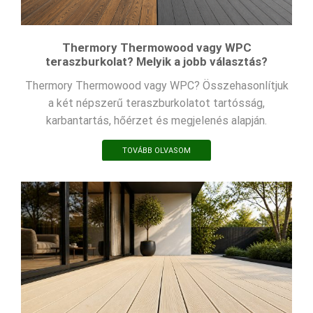
Thermory Thermowood vagy WPC
teraszburkolat? Melyik a jobb választás?
Thermory Thermowood vagy WPC? Összehasonlítjuk
a két népszerű teraszburkolatot tartósság,
karbantartás, hőérzet és megjelenés alapján.
TOVÁBB OLVASOM