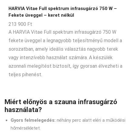
HARVIA Vitae Full spektrum infrasugárzó 750 W –
Fekete üveggel – keret nélkül
213 900
Ft
A HARVIA Vitae Full spektrum infrasugárzó 750 W
fekete üveggel a legnagyobb teljesítményű modell a
sorozatban, amely ideális választás nagyobb terek
vagy intenzívebb használat számára. A készülék
azonnali melegítést biztosít, így gyorsan élvezheti a
teljes pihenést.
Miért előnyös a szauna infrasugárzó
használata?
Gyors felmelegedés:
néhány perc alatt eléri a működési
hőmérsékletet.