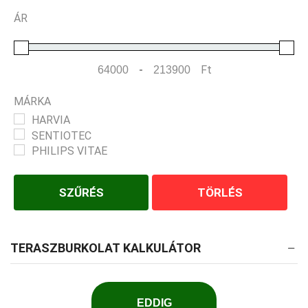
ÁR
-
Ft
Minimum Price
Maximum Price
MÁRKA
HARVIA
SENTIOTEC
PHILIPS VITAE
SZŰRÉS
TÖRLÉS
TERASZBURKOLAT KALKULÁTOR