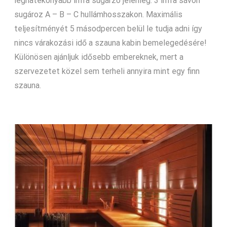
leghatékonyabb infra sugárzó jelenleg. 3 infra sávon
sugároz A – B – C hullámhosszakon. Maximális
teljesítményét 5 másodpercen belül le tudja adni így
nincs várakozási idő a szauna kabin bemelegedésére!
Különösen ajánljuk idősebb embereknek, mert a
szervezetet közel sem terheli annyira mint egy finn
szauna.