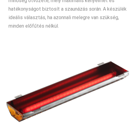
minőség ötvözete, mely maximális kényelmet és
hatékonyságot biztosít a szaunázás során. A készülék
ideális választás, ha azonnali melegre van szükség,
minden előfűtés nélkül.