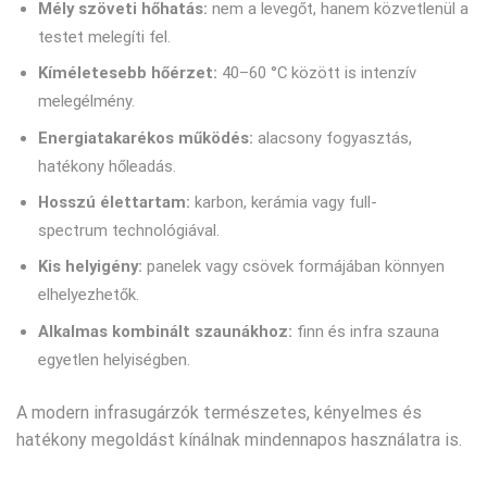
Mély szöveti hőhatás:
nem a levegőt, hanem közvetlenül a
testet melegíti fel.
Kíméletesebb hőérzet:
40–60 °C között is intenzív
melegélmény.
Energiatakarékos működés:
alacsony fogyasztás,
hatékony hőleadás.
Hosszú élettartam:
karbon, kerámia vagy full-
spectrum technológiával.
Kis helyigény:
panelek vagy csövek formájában könnyen
elhelyezhetők.
Alkalmas kombinált szaunákhoz:
finn és infra szauna
egyetlen helyiségben.
A modern infrasugárzók természetes, kényelmes és
hatékony megoldást kínálnak mindennapos használatra is.