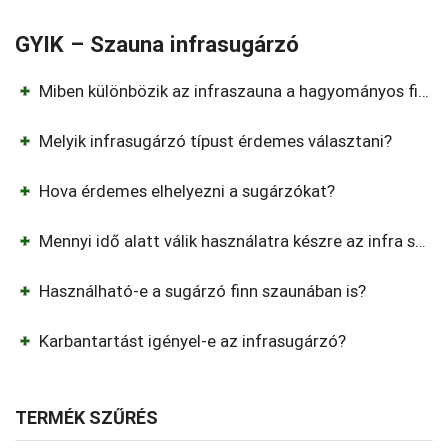
GYIK – Szauna infrasugárzó
Miben különbözik az infraszauna a hagyományos finn szaunától?
Melyik infrasugárzó típust érdemes választani?
Hova érdemes elhelyezni a sugárzókat?
Mennyi idő alatt válik használatra készre az infra szauna?
Használható-e a sugárzó finn szaunában is?
Karbantartást igényel-e az infrasugárzó?
TERMÉK SZŰRÉS