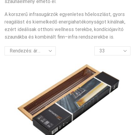
szaunaélmény érhető el.
A korszerű infrasugárzók egyenletes hőeloszlást, gyors
reagálást és kiemelkedő energiahatékonyságot kínálnak,
ezért ideálisak otthoni wellness terekbe, kondíciójavító
szaunákba és kombinált finn–infra rendszerekbe is.
termék
per
oldal