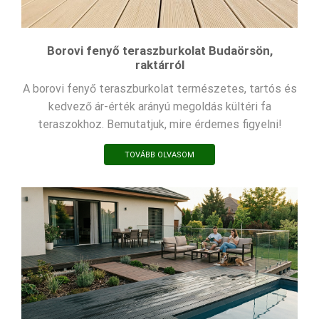
Borovi fenyő teraszburkolat Budaörsön,
raktárról
A borovi fenyő teraszburkolat természetes, tartós és
kedvező ár-érték arányú megoldás kültéri fa
teraszokhoz. Bemutatjuk, mire érdemes figyelni!
TOVÁBB OLVASOM