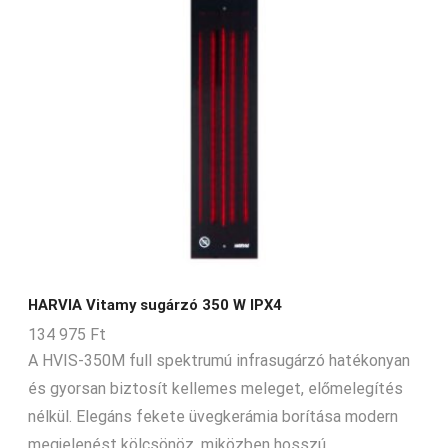
HARVIA Vitamy sugárzó 350 W IPX4
134 975
Ft
A HVIS-350M full spektrumú infrasugárzó hatékonyan
és gyorsan biztosít kellemes meleget, előmelegítés
nélkül. Elegáns fekete üvegkerámia borítása modern
megjelenést kölcsönöz, miközben hosszú