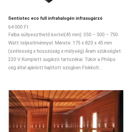
Sentiotec eco full infrahalogén infrasugárzó
64 000
Ft
Falba süllyeszthető kivitel(45 mm): 350 – 500 – 750
Watt teljesítménnyel. Mérete: 175 x 820 x 45 mm
(szélesség x hosszúság x mélység) Áram szükséglet:
220 V Komplett sugárzó tartozékai: Tükör a Philips
cég által ajánlott hajlított szögben Flokkolt...