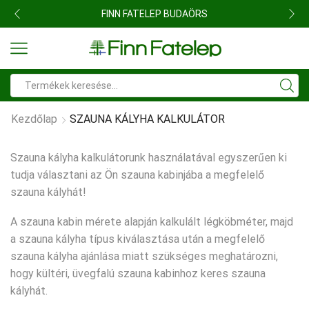
FINN FATELEP BUDAÖRS
Search
input
Kezdőlap
SZAUNA KÁLYHA KALKULÁTOR
Szauna kályha kalkulátorunk használatával egyszerűen ki
tudja választani az Ön szauna kabinjába a megfelelő
szauna kályhát!
A szauna kabin mérete alapján kalkulált légköbméter, majd
a szauna kályha típus kiválasztása után a megfelelő
szauna kályha ajánlása miatt szükséges meghatározni,
hogy kültéri, üvegfalú szauna kabinhoz keres szauna
kályhát.