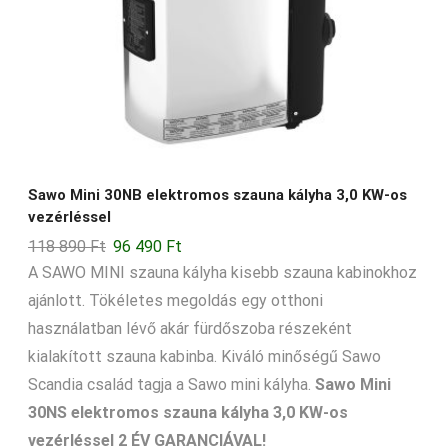
Sawo Mini 30NB elektromos szauna kályha 3,0 KW-os
vezérléssel
Original
Current
118 890
Ft
96 490
Ft
price
price
A SAWO MINI szauna kályha kisebb szauna kabinokhoz
was:
is:
ajánlott. Tökéletes megoldás egy otthoni
118
96
használatban lévő akár fürdőszoba részeként
890 Ft.
490 Ft.
kialakított szauna kabinba. Kiváló minőségű Sawo
Scandia család tagja a Sawo mini kályha.
Sawo Mini
30NS elektromos szauna kályha 3,0 KW-os
vezérléssel 2 ÉV GARANCIÁVAL!