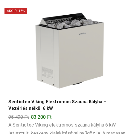
AKCIÓ -13%
Sentiotec Viking Elektromos Szauna Kályha –
Vezérlés nélkül 6 kW
Original
Current
95 490
Ft
83 200
Ft
price
price
A Sentiotec Viking elektromos szauna kályha 6 kW
was:
is:
letisztult, keskeny kialakításával nyűgöz le. A magasan