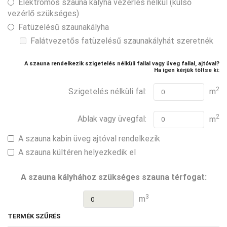
Elektromos szauna kályha vezérlés nélkül (külső
vezérlő szükséges)
Fatüzelésű szaunakályha
Falátvezetős fatüzelésű szaunakályhát szeretnék
A szauna rendelkezik szigetelés nélküli fallal vagy üveg fallal, ajtóval?
Ha igen kérjük töltse ki:
2
Szigetelés nélküli fal:
m
2
Ablak vagy üvegfal:
m
A szauna kabin üveg ajtóval rendelkezik
A szauna kültéren helyezkedik el
A szauna kályhához szükséges szauna térfogat:
3
m
TERMÉK SZŰRÉS