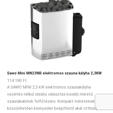
Sawo Mini MN23NB elektromos szauna kályha 2,3KW
114 190
Ft
A SAWO MINI 2,3 kW elektromos szaunakályha
vezérlés nélkül ideális választás kisebb méretű
szaunakabinok felfűtésére. Kompakt méreteinek
köszönhetően könnyedén beépíthető akár otthoni,