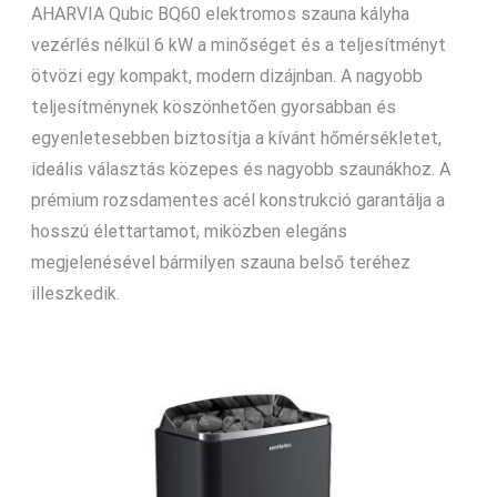
AHARVIA Qubic BQ60 elektromos szauna kályha
vezérlés nélkül 6 kW a minőséget és a teljesítményt
ötvözi egy kompakt, modern dizájnban. A nagyobb
teljesítménynek köszönhetően gyorsabban és
egyenletesebben biztosítja a kívánt hőmérsékletet,
ideális választás közepes és nagyobb szaunákhoz. A
prémium rozsdamentes acél konstrukció garantálja a
hosszú élettartamot, miközben elegáns
megjelenésével bármilyen szauna belső teréhez
illeszkedik.