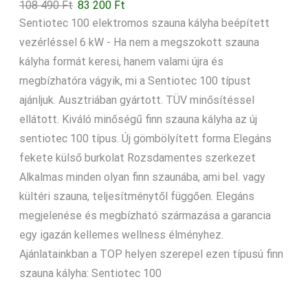
Original
Current
108 490
Ft
83 200
Ft
price
price
Sentiotec 100 elektromos szauna kályha beépített
was:
is:
vezérléssel 6 kW - Ha nem a megszokott szauna
108
83
kályha formát keresi, hanem valami újra és
490 Ft.
200 Ft.
megbízhatóra vágyik, mi a Sentiotec 100 típust
ajánljuk. Ausztriában gyártott. TÜV minősítéssel
ellátott. Kiváló minőségű finn szauna kályha az új
sentiotec 100 típus. Új gömbölyített forma Elegáns
fekete külső burkolat Rozsdamentes szerkezet
Alkalmas minden olyan finn szaunába, ami bel. vagy
kültéri szauna, teljesítménytől függően. Elegáns
megjelenése és megbízható származása a garancia
egy igazán kellemes wellness élményhez.
Ajánlatainkban a TOP helyen szerepel ezen típusú finn
szauna kályha: Sentiotec 100