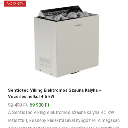
2-3-m3
AKCIÓ -24%
2-4-m3
2-5-m3
2-6-m3
2-8-m3
20-24-m3
20-50-m3
21-22-m3
25-35-m3
Sentiotec Viking Elektromos Szauna Kályha –
28-36-m3
Vezérlés nélkül 4.5 kW
3-4-m3
Original
Current
92 490
Ft
69 900
Ft
3-5-m3
price
price
A Sentiotec Viking elektromos szauna kályha 4.5 kW
was:
is:
letisztult, keskeny kialakításával nyűgöz le. A magasan
3-6-m3
92
69