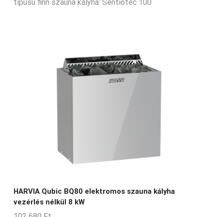
típusú finn szauna kályha: Sentiotec 100
HARVIA Qubic BQ80 elektromos szauna kályha
vezérlés nélkül 8 kW
102 680
Ft