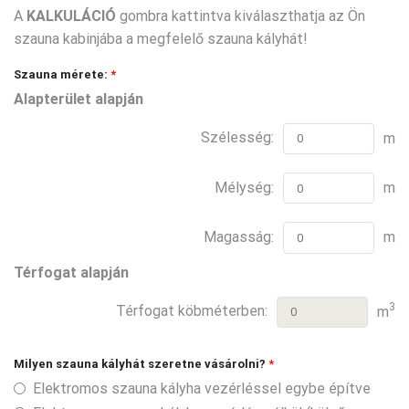
A
KALKULÁCIÓ
gombra kattintva kiválaszthatja az Ön
szauna kabinjába a megfelelő szauna kályhát!
Szauna mérete:
*
Alapterület alapján
Szélesség:
m
Mélység:
m
Magasság:
m
Térfogat alapján
3
Térfogat köbméterben:
m
Milyen szauna kályhát szeretne vásárolni?
*
Elektromos szauna kályha vezérléssel egybe építve