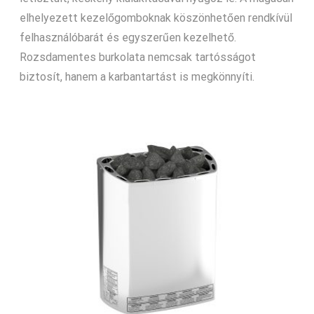
95
83
elhelyezett kezelőgomboknak köszönhetően rendkívül
490 Ft.
200 Ft.
felhasználóbarát és egyszerűen kezelhető.
Rozsdamentes burkolata nemcsak tartósságot
biztosít, hanem a karbantartást is megkönnyíti.