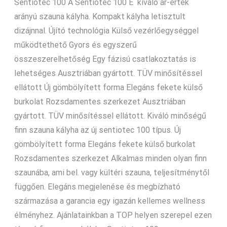
Sentiotec 100 A Sentiotec 100 E kiváló ár-érték
arányú szauna kályha. Kompakt kályha letisztult
dizájnnal. Újító technológia Külső vezérlőegységgel
működtethető Gyors és egyszerű
összeszerelhetőség Egy fázisú csatlakoztatás is
lehetséges Ausztriában gyártott. TÜV minősítéssel
ellátott Új gömbölyített forma Elegáns fekete külső
burkolat Rozsdamentes szerkezet Ausztriában
gyártott. TÜV minősítéssel ellátott. Kiváló minőségű
finn szauna kályha az új sentiotec 100 típus. Új
gömbölyített forma Elegáns fekete külső burkolat
Rozsdamentes szerkezet Alkalmas minden olyan finn
szaunába, ami bel. vagy kültéri szauna, teljesítménytől
függően. Elegáns megjelenése és megbízható
származása a garancia egy igazán kellemes wellness
élményhez. Ajánlatainkban a TOP helyen szerepel ezen