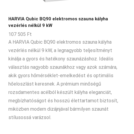
HARVIA Qubic BQ90 elektromos szauna kályha
vezérlés nélkül 9 kW
107 505
Ft
A HARVIA Qubic BQ90 elektromos szauna kályha
vezérlés nélkül 9 kW, a legnagyobb teljesítményt
kínálja a gyors és hatékony szaunázáshoz. Ideális
választás nagyobb szaunákhoz vagy azok számára,
akik gyors hőmérséklet-emelkedést és optimális
hőeloszlást keresnek. A prémium minőségű
rozsdamentes acélból készült kályha eleganciát,
megbízhatóságot és hosszú élettartamot biztosít,
miközben modern dizájnjával bármilyen szaunát
stílusossá varázsol.