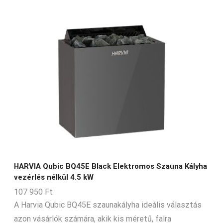
HARVIA Qubic BQ45E Black Elektromos Szauna Kályha
vezérlés nélkül 4.5 kW
107 950
Ft
A Harvia Qubic BQ45E szaunakályha ideális választás
azon vásárlók számára, akik kis méretű, falra