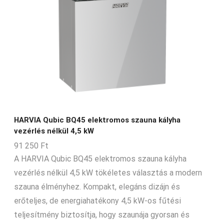
HARVIA Qubic BQ45 elektromos szauna kályha
vezérlés nélkül 4,5 kW
91 250
Ft
A HARVIA Qubic BQ45 elektromos szauna kályha
vezérlés nélkül 4,5 kW tökéletes választás a modern
szauna élményhez. Kompakt, elegáns dizájn és
erőteljes, de energiahatékony 4,5 kW-os fűtési
teljesítmény biztosítja, hogy szaunája gyorsan és