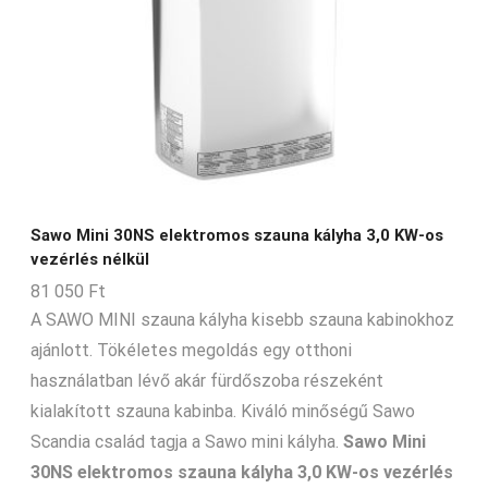
8-20-m3
8-24-m3
8-9-m3
9-14-m3
9-15-m3
9-18-m3
Sawo Mini 30NS elektromos szauna kályha 3,0 KW-os
9-20-m3
vezérlés nélkül
9-30-m3
81 050
Ft
9-35-m3
A SAWO MINI szauna kályha kisebb szauna kabinokhoz
Nincs Termék
ajánlott. Tökéletes megoldás egy otthoni
használatban lévő akár fürdőszoba részeként
kialakított szauna kabinba. Kiváló minőségű Sawo
Scandia család tagja a Sawo mini kályha.
Sawo Mini
30NS elektromos szauna kályha 3,0 KW-os vezérlés