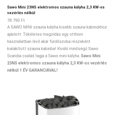
6-13-m3
Sawo Mini 23NS elektromos szauna kályha 2,3 KW-os
6-15-m3
vezérlés nélkül
78 790
Ft
6-24-m3
A SAWO MINI szauna kályha kisebb szauna kabinokhoz
6-7-m3
ajánlott. Tökéletes megoldás egy otthoni
6-8-m3
használatban lévő akár fürdőszoba részeként
6-9-m3
kialakított szauna kabinba! Kiváló minőségű Sawo
7-11-m3
Scandia család tagja a Sawo mini kályha.
Sawo Mini
23NS elektromos szauna kályha 2,3 KW-os vezérlés
7-12-m3
nélkül 1 ÉV GARANCIÁVAL!
7-14-m3
7-8-m3
8-12-m3
8-14-m3
8-15-m3