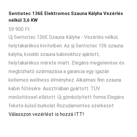
14-15-m3
14-18-m3
Sentiotec 136E Elektromos Szauna Kályha Vezérlés
nélkül 3,6 KW
15-16-m3
59 900
Ft
15-17-m3
Új Sentiotec 136E Szauna Kályha - Vezérlés nélkül,
15-20-m3
helytakarékos kivitelben. Az új Sentiotec 136 szauna
kályha, kisebb szauna kabinokhoz ajánlott,
15-26-m3
helytakarékos mérete miatt. Elegáns megjelenése és
15-28-m3
megbízható származása a garancia egy igazán
15-30-m3
kellemes wellness élményhez. Alkalmas finn szauna
16-17-m3
kabin fűtésére. Ausztriában gyártott. TÜV
minősítéssel ellátott. Új gömbölyített forma Elegáns
17-18-m3
fekete külső burkolat Rozsdamentes szerkezet
17-29-m3
Válasszon vezérlést is hozzá ITT!
18-22-m3
2-14-m3