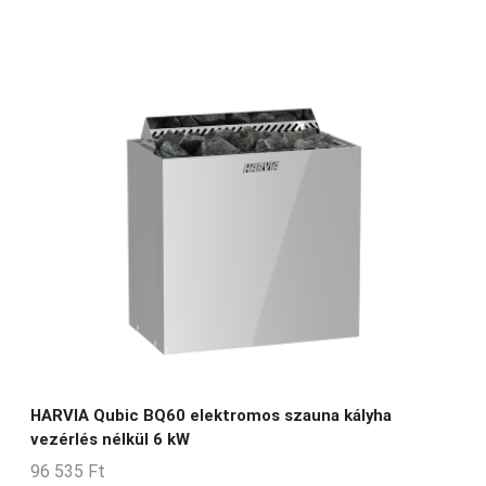
HARVIA Qubic BQ60 elektromos szauna kályha
vezérlés nélkül 6 kW
96 535
Ft