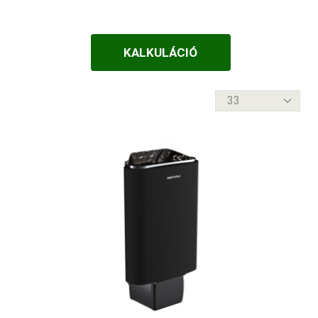
FALÁTVEZETŐS
1-3-m3
FATÜZELÉSŰ
KALKULÁCIÓ
10-11-m3
VEZÉRLÉS NÉLKÜL
10-12-m3
termék
VEZÉRLÉSSEL
10-14-m3
per
oldal
10-18-m3
10-20-m3
11-12-m3
11-15-m3
12-16-m3
13-14-m3
13-23-m3
13-30-m3