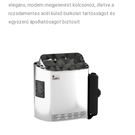
elegáns, modern megjelenést kölcsönöz, illetve a
rozsdamentes acél külső burkolat tartósságot és
egyszerű ápolhatóságot biztosít.