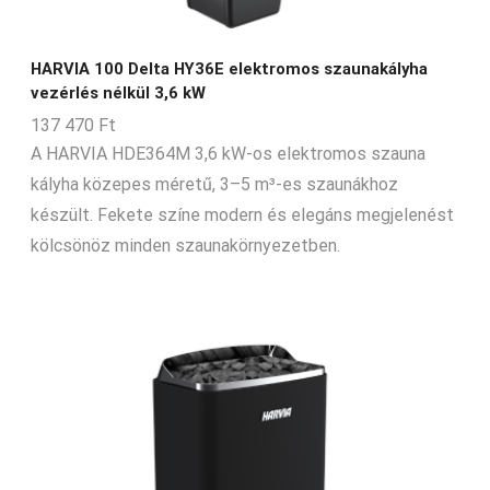
HARVIA 100 Delta HY36E elektromos szaunakályha
vezérlés nélkül 3,6 kW
137 470
Ft
A HARVIA HDE364M 3,6 kW-os elektromos szauna
kályha közepes méretű, 3–5 m³-es szaunákhoz
készült. Fekete színe modern és elegáns megjelenést
kölcsönöz minden szaunakörnyezetben.