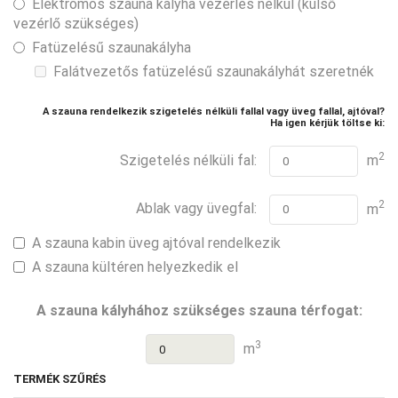
Elektromos szauna kályha vezérlés nélkül (külső
vezérlő szükséges)
Fatüzelésű szaunakályha
Falátvezetős fatüzelésű szaunakályhát szeretnék
A szauna rendelkezik szigetelés nélküli fallal vagy üveg fallal, ajtóval?
Ha igen kérjük töltse ki:
2
Szigetelés nélküli fal:
m
2
Ablak vagy üvegfal:
m
A szauna kabin üveg ajtóval rendelkezik
A szauna kültéren helyezkedik el
A szauna kályhához szükséges szauna térfogat:
3
m
TERMÉK SZŰRÉS