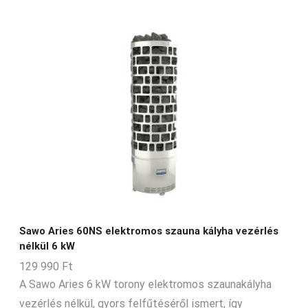
3-7-m3
3-9-m3
4-5-m3
4-7-m3
4-8-m3
45-70-m3
5-13-m3
5-14-m3
5-6-m3
5-8-m3
Sawo Aries 60NS elektromos szauna kályha vezérlés
5-9-m3
nélkül 6 kW
129 990
Ft
6-10-m3
A Sawo Aries 6 kW torony elektromos szaunakályha
6-11-m3
vezérlés nélkül, gyors felfűtéséről ismert, így