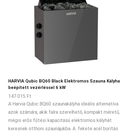
HARVIA Qubic BQ60 Black Elektromos Szauna Kályha
beépített vezérléssel 6 kW
147 015
Ft
A Harvia Qubic BQ60 szaunakályha ideális alternatíva
azok számára, akik falra szerelhető, kompakt méretű,
mégis erős fűtési kapacitású elektromos kályhát
keresnek otthoni szaunájukba. A fekete acél borítás