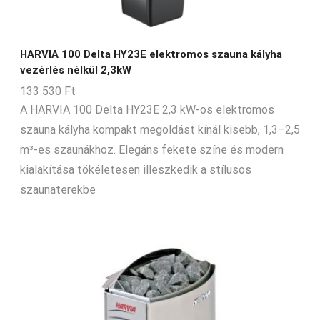
8-20-m3
8-24-m3
HARVIA 100 Delta HY23E elektromos szauna kályha
8-9-m3
vezérlés nélkül 2,3kW
9-14-m3
133 530
Ft
9-15-m3
A HARVIA 100 Delta HY23E 2,3 kW-os elektromos
szauna kályha kompakt megoldást kínál kisebb, 1,3–2,5
9-18-m3
m³-es szaunákhoz. Elegáns fekete színe és modern
9-20-m3
kialakítása tökéletesen illeszkedik a stílusos
9-30-m3
szaunaterekbe
9-35-m3
Nincs Termék