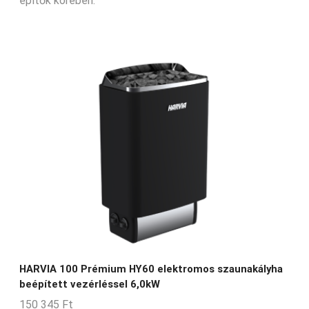
építők körében.
HARVIA 100 Prémium HY60 elektromos szaunakályha
beépített vezérléssel 6,0kW
150 345
Ft