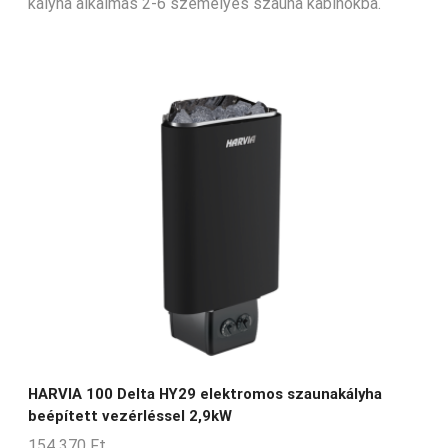
kályha alkalmas 2-6 személyes szauna kabinokba.
HARVIA 100 Delta HY29 elektromos szaunakályha
beépített vezérléssel 2,9kW
154 370
Ft