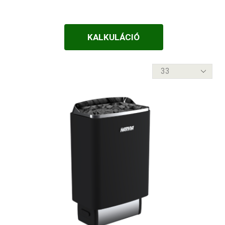
FALÁTVEZETŐS
1-3-m3
FATÜZELÉSŰ
KALKULÁCIÓ
10-11-m3
VEZÉRLÉS NÉLKÜL
10-12-m3
termék
VEZÉRLÉSSEL
10-14-m3
per
oldal
10-18-m3
10-20-m3
11-12-m3
11-15-m3
12-16-m3
13-14-m3
13-23-m3
13-30-m3