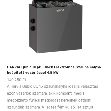
HARVIA Qubic BQ45 Black Elektromos Szauna Kályha
beépített vezérléssel 4.5 kW
140 250
Ft
A Harvia Qubic BQ45 szaunakályha ideális választás
azon vásárlók számára, akik kompakt, mégis
megbízható fűtési megoldást keresnek otthoni
szaunájuk számára. A sötét fém külső, letisztult