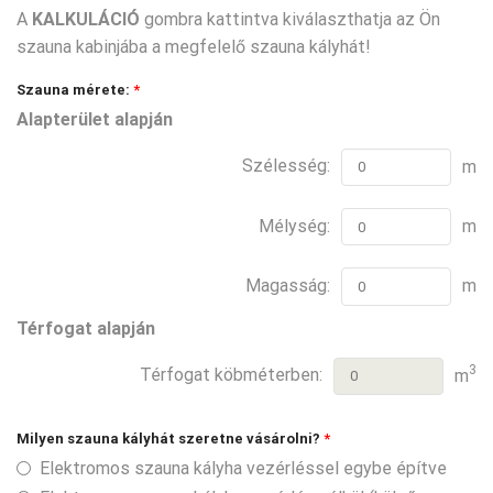
A
KALKULÁCIÓ
gombra kattintva kiválaszthatja az Ön
szauna kabinjába a megfelelő szauna kályhát!
Szauna mérete:
*
Alapterület alapján
Szélesség:
m
Mélység:
m
Magasság:
m
Térfogat alapján
3
Térfogat köbméterben:
m
Milyen szauna kályhát szeretne vásárolni?
*
Elektromos szauna kályha vezérléssel egybe építve