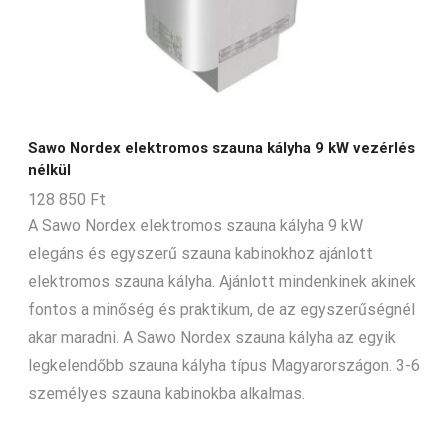
2-3-m3
2-4-m3
2-5-m3
2-6-m3
2-8-m3
Sawo Nordex elektromos szauna kályha 9 kW vezérlés
nélkül
20-24-m3
128 850
Ft
20-50-m3
A Sawo Nordex elektromos szauna kályha 9 kW
21-22-m3
elegáns és egyszerű szauna kabinokhoz ajánlott
elektromos szauna kályha. Ajánlott mindenkinek akinek
25-35-m3
fontos a minőség és praktikum, de az egyszerűségnél
28-36-m3
akar maradni. A Sawo Nordex szauna kályha az egyik
3-4-m3
legkelendőbb szauna kályha típus Magyarországon. 3-6
3-5-m3
személyes szauna kabinokba alkalmas.
3-6-m3