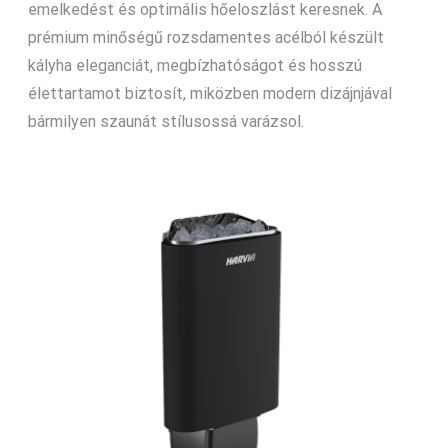
emelkedést és optimális hőeloszlást keresnek. A
prémium minőségű rozsdamentes acélból készült
kályha eleganciát, megbízhatóságot és hosszú
élettartamot biztosít, miközben modern dizájnjával
bármilyen szaunát stílusossá varázsol.