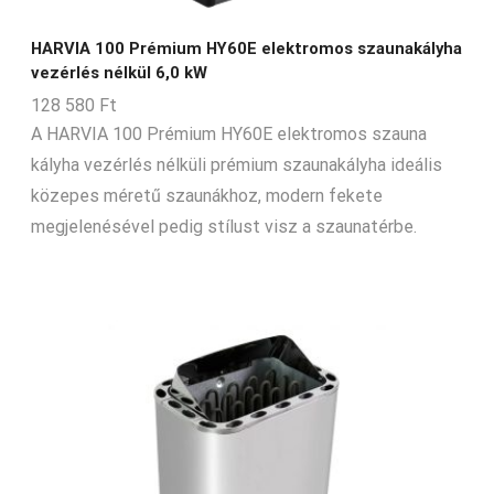
14-15-m3
14-18-m3
HARVIA 100 Prémium HY60E elektromos szaunakályha
vezérlés nélkül 6,0 kW
15-16-m3
128 580
Ft
15-17-m3
A HARVIA 100 Prémium HY60E elektromos szauna
15-20-m3
kályha vezérlés nélküli prémium szaunakályha ideális
közepes méretű szaunákhoz, modern fekete
15-26-m3
megjelenésével pedig stílust visz a szaunatérbe.
15-28-m3
15-30-m3
16-17-m3
17-18-m3
17-29-m3
18-22-m3
2-14-m3