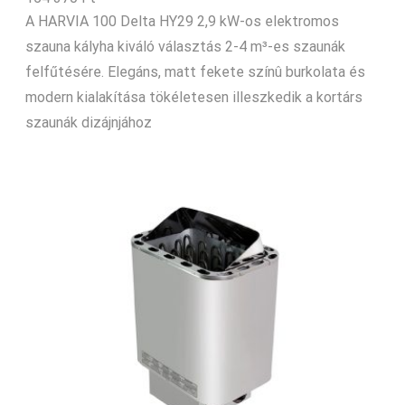
A HARVIA 100 Delta HY29 2,9 kW-os elektromos
szauna kályha kiváló választás 2-4 m³-es szaunák
felfűtésére. Elegáns, matt fekete színû burkolata és
modern kialakítása tökéletesen illeszkedik a kortárs
szaunák dizájnjához