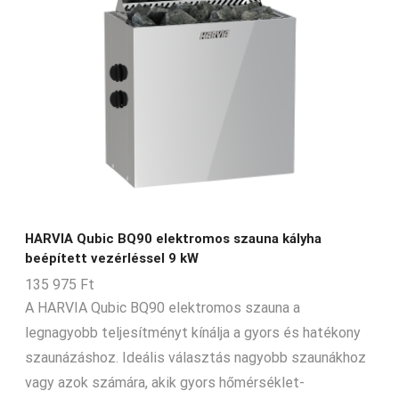
HARVIA Qubic BQ90 elektromos szauna kályha
beépített vezérléssel 9 kW
135 975
Ft
A HARVIA Qubic BQ90 elektromos szauna a
legnagyobb teljesítményt kínálja a gyors és hatékony
szaunázáshoz. Ideális választás nagyobb szaunákhoz
vagy azok számára, akik gyors hőmérséklet-