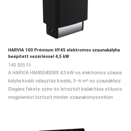
HARVIA 100 Prémium HY45 elektromos szaunakályha
beépített vezérléssel 4,5 kW
145 505
Ft
A HARVIA HM450400BX 4,5 kW-os elektromos szauna
kályha kiváló választás kisebb, 3–6 m³-es szaunákhoz.
Elegáns fekete színe és letisztult kialakítása stílusos
megjelenést biztosít minden szaunakörnyezetben.