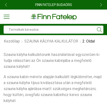
FINN FATELEP BUDAÖRS
Search
input
Kezdőlap
SZAUNA KÁLYHA KALKULÁTOR
2. Oldal
Szauna kályha kalkulátorunk használatával egyszerűen ki
tudja választani az Ön szauna kabinjába a megfelelő
szauna kályhát!
A szauna kabin mérete alapján kalkulált légköbméter, majd
a szauna kályha típus kiválasztása után a megfelelő
szauna kályha ajánlása miatt szükséges meghatározni,
hogy kültéri, üvegfalú szauna kabinhoz keres szauna
kályhát.