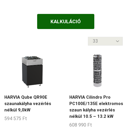
FALÁTVEZETŐS
1-3-m3
FATÜZELÉSŰ
KALKULÁCIÓ
10-11-m3
VEZÉRLÉS NÉLKÜL
10-12-m3
termék
VEZÉRLÉSSEL
10-14-m3
per
oldal
10-18-m3
10-20-m3
11-12-m3
11-15-m3
12-16-m3
HARVIA Qube QR90E
HARVIA Cilindro Pro
13-14-m3
szaunakályha vezérlés
PC100E/135E elektromos
nélkül 9,0kW
szaun kályha vezérlés
13-23-m3
nélkül 10.5 – 13.2 kW
594 575
Ft
13-30-m3
608 990
Ft