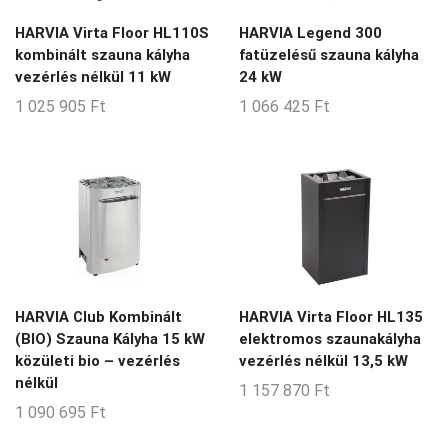
HARVIA Virta Floor HL110S
HARVIA Legend 300
kombinált szauna kályha
fatüzelésű szauna kályha
vezérlés nélkül 11 kW
24 kW
1 025 905
Ft
1 066 425
Ft
HARVIA Club Kombinált
HARVIA Virta Floor HL135
(BIO) Szauna Kályha 15 kW
elektromos szaunakályha
közületi bio – vezérlés
vezérlés nélkül 13,5 kW
nélkül
1 157 870
Ft
1 090 695
Ft