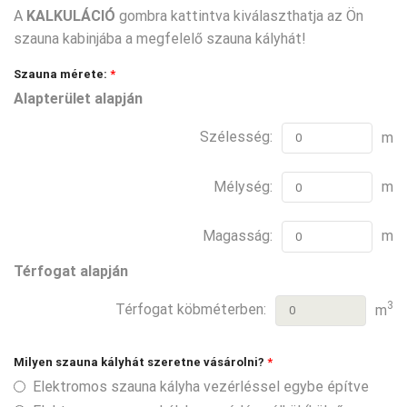
A
KALKULÁCIÓ
gombra kattintva kiválaszthatja az Ön
szauna kabinjába a megfelelő szauna kályhát!
Szauna mérete:
*
Alapterület alapján
Szélesség:
m
Mélység:
m
Magasság:
m
Térfogat alapján
3
Térfogat köbméterben:
m
Milyen szauna kályhát szeretne vásárolni?
*
Elektromos szauna kályha vezérléssel egybe építve