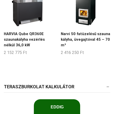
HARVIA Qube QR360E
Narvi 50 fatüzelésű szauna
szaunakályha vezérlés
kályha, üvegajtóval 45 – 70
nélkül 36,0 kW
m³
2 152 775
Ft
2 416 250
Ft
TERASZBURKOLAT KALKULÁTOR