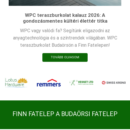
WPC teraszburkolat kalauz 2026: A
gondozásmentes kültéri élettér titka
WPC vagy valódi fa? Segítünk eligazodni az
anyagtechnológia és a színtrendek világában. WPC
teraszburkolat Budaörsön a Finn Fatelepen!
TOVÁBB OLVASOM
FINN FATELEP A BUDAÖRSI FATELEP