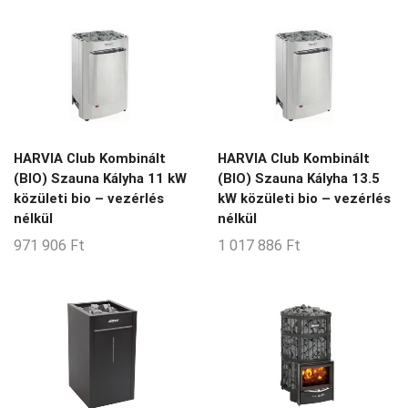
8-20-m3
8-24-m3
8-9-m3
9-14-m3
9-15-m3
HARVIA Club Kombinált
HARVIA Club Kombinált
9-18-m3
(BIO) Szauna Kályha 11 kW
(BIO) Szauna Kályha 13.5
9-20-m3
közületi bio – vezérlés
kW közületi bio – vezérlés
nélkül
nélkül
9-30-m3
971 906
Ft
1 017 886
Ft
9-35-m3
Nincs Termék