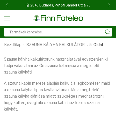
FINN FATELEP BUDAÖRS
Search
input
Kezdőlap
SZAUNA KÁLYHA KALKULÁTOR
5. Oldal
Szauna kályha kalkulátorunk használatával egyszerűen ki
tudja választani az Ön szauna kabinjába a megfelelő
szauna kályhát!
A szauna kabin mérete alapján kalkulált légköbméter, majd
a szauna kályha típus kiválasztása után a megfelelő
szauna kályha ajánlása miatt szükséges meghatározni,
hogy kültéri, üvegfalú szauna kabinhoz keres szauna
kályhát.