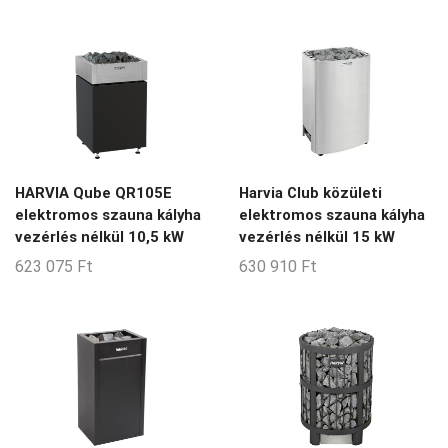
14-15-m3
14-18-m3
15-16-m3
15-17-m3
15-20-m3
15-26-m3
HARVIA Qube QR105E
Harvia Club közületi
elektromos szauna kályha
elektromos szauna kályha
15-28-m3
vezérlés nélkül 10,5 kW
vezérlés nélkül 15 kW
15-30-m3
623 075
Ft
630 910
Ft
16-17-m3
17-18-m3
17-29-m3
18-22-m3
2-14-m3