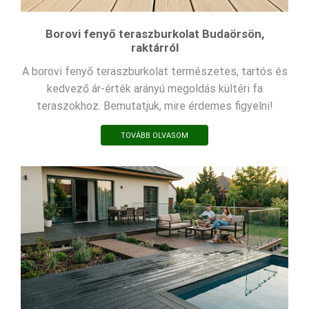
Borovi fenyő teraszburkolat Budaörsön,
raktárról
A borovi fenyő teraszburkolat természetes, tartós és
kedvező ár-érték arányú megoldás kültéri fa
teraszokhoz. Bemutatjuk, mire érdemes figyelni!
TOVÁBB OLVASOM