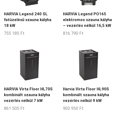
6-13-m3
6-15-m3
HARVIA Legend 240 SL
HARVIA Legend PO165
fatüzelésű szauna kályha
elektromos szauna kályha
6-24-m3
18 kW
– vezérlés nélkül 16,5 kW
6-7-m3
755 185
Ft
816 790
Ft
6-8-m3
6-9-m3
7-11-m3
7-12-m3
7-14-m3
7-8-m3
HARVIA Virta Floor HL70S
Harvia Virta Floor HL90S
8-12-m3
kombinált szauna kályha
kombinált szauna kályha
vezérlés nélkül 7 kW
vezérlés nélkül 9 kW
8-14-m3
861 505
Ft
903 950
Ft
8-15-m3