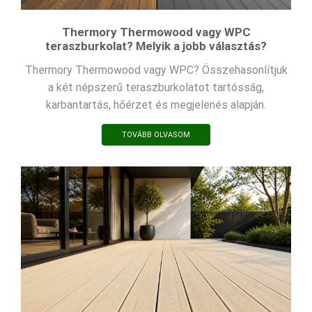
Thermory Thermowood vagy WPC
teraszburkolat? Melyik a jobb választás?
Thermory Thermowood vagy WPC? Összehasonlítjuk
a két népszerű teraszburkolatot tartósság,
karbantartás, hőérzet és megjelenés alapján.
TOVÁBB OLVASOM