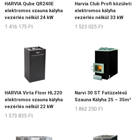
HARVIA Qube QR240E
Harvia Club Profi közületi
elektromos szauna kályha
elektromos kályha
vezérlés nélkül 24 kW
vezérlés nélkül 33 kW
1 416 175
Ft
1 523 025
Ft
HARVIA Virta Floor HL220
Narvi 30 ST Fatüzelésű
elektromos szauna kályha
Szauna Kályha 25 – 35m³
vezérlés nélkül 22 kW
1 862 250
Ft
1 573 835
Ft