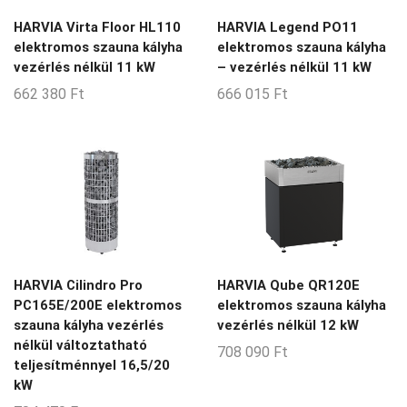
2-3-m3
HARVIA Virta Floor HL110
HARVIA Legend PO11
2-4-m3
elektromos szauna kályha
elektromos szauna kályha
vezérlés nélkül 11 kW
– vezérlés nélkül 11 kW
2-5-m3
662 380
Ft
666 015
Ft
2-6-m3
2-8-m3
20-24-m3
20-50-m3
21-22-m3
25-35-m3
HARVIA Cilindro Pro
HARVIA Qube QR120E
28-36-m3
PC165E/200E elektromos
elektromos szauna kályha
3-4-m3
szauna kályha vezérlés
vezérlés nélkül 12 kW
nélkül változtatható
708 090
Ft
3-5-m3
teljesítménnyel 16,5/20
3-6-m3
kW