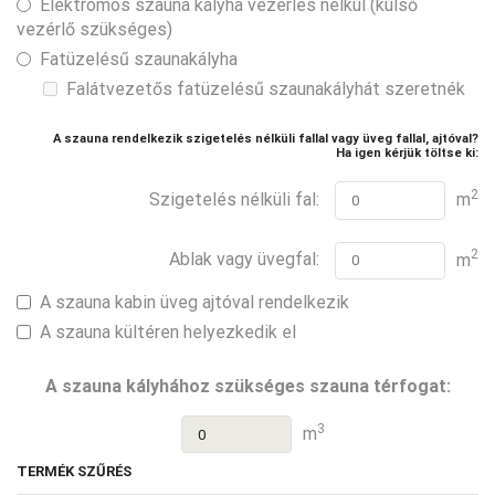
Elektromos szauna kályha vezérlés nélkül (külső
vezérlő szükséges)
Fatüzelésű szaunakályha
Falátvezetős fatüzelésű szaunakályhát szeretnék
A szauna rendelkezik szigetelés nélküli fallal vagy üveg fallal, ajtóval?
Ha igen kérjük töltse ki:
2
Szigetelés nélküli fal:
m
2
Ablak vagy üvegfal:
m
A szauna kabin üveg ajtóval rendelkezik
A szauna kültéren helyezkedik el
A szauna kályhához szükséges szauna térfogat:
3
m
TERMÉK SZŰRÉS