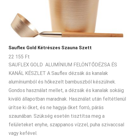
Sauflex Gold Kétrészes Szauna Szett
22 155
Ft
SAUFLEX GOLD ALUMÍNIUM FELÖNTŐDÉZSA ÉS
KANÁL KÉSZLET A Sauflex dézsák ás kanalak
alumíniumból és hőkezelt bambuszból készülnek.
Gondos használat mellet, a dézsák és kanalak sokáig
kiváló állapotban maradnak. Használat után feltétlenül
ürítse ki őket, és ne hagyja őket forró, párás
szaunában. Szükség esetén tisztítsa meg a
felületeket enyhe, szappanos vízzel, puha szivaccsal
vagy kefével.