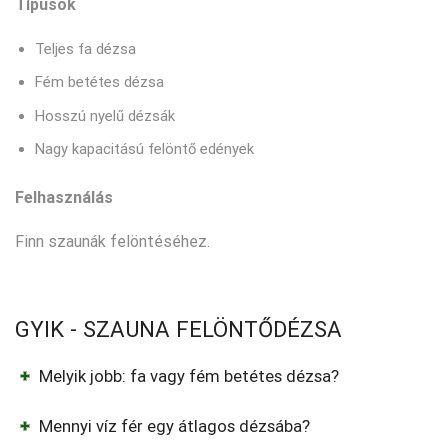
Típusok
Teljes fa dézsa
Fém betétes dézsa
Hosszú nyelű dézsák
Nagy kapacitású felöntő edények
Felhasználás
Finn szaunák felöntéséhez.
GYIK - SZAUNA FELÖNTŐDÉZSA
Melyik jobb: fa vagy fém betétes dézsa?
Mennyi víz fér egy átlagos dézsába?