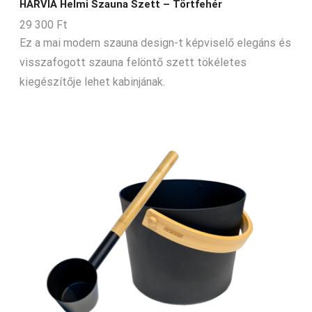
HARVIA Helmi Szauna Szett – Törtfehér
29 300
Ft
Ez a mai modern szauna design-t képviselő elegáns és
visszafogott szauna felöntő szett tökéletes
kiegészítője lehet kabinjának.