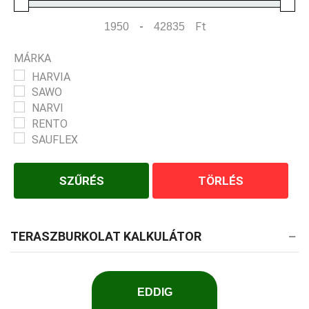
-
Ft
Minimum Price
Maximum Price
MÁRKA
HARVIA
SAWO
NARVI
RENTO
SAUFLEX
SZŰRÉS
TÖRLÉS
TERASZBURKOLAT KALKULÁTOR