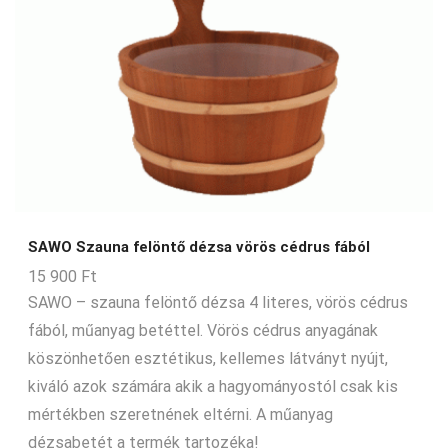
SAWO Szauna felöntő dézsa vörös cédrus fából
15 900
Ft
SAWO – szauna felöntő dézsa 4 literes, vörös cédrus
fából, műanyag betéttel. Vörös cédrus anyagának
köszönhetően esztétikus, kellemes látványt nyújt,
kiváló azok számára akik a hagyományostól csak kis
mértékben szeretnének eltérni. A műanyag
dézsabetét a termék tartozéka!