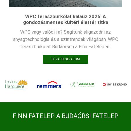
WPC teraszburkolat kalauz 2026: A
gondozásmentes kültéri élettér titka
WPC vagy valódi fa? Segítünk eligazodni az
anyagtechnológia és a színtrendek világában. WPC
teraszburkolat Budaörsön a Finn Fatelepen!
TOVÁBB OLVASOM
FINN FATELEP A BUDAÖRSI FATELEP