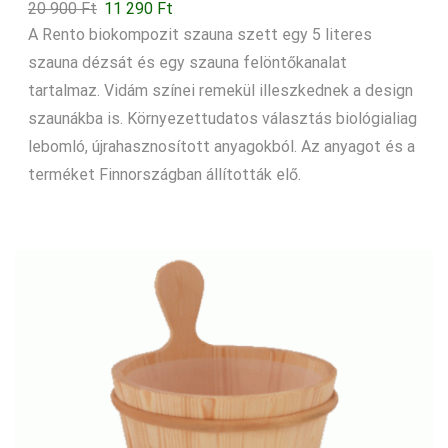
Original
Current
20 900
Ft
11 290
Ft
price
price
A Rento biokompozit szauna szett egy 5 literes
was:
is:
szauna dézsát és egy szauna felöntőkanalat
20
11
tartalmaz. Vidám színei remekül illeszkednek a design
900 Ft.
290 Ft.
szaunákba is. Környezettudatos választás biológialiag
lebomló, újrahasznosított anyagokból. Az anyagot és a
terméket Finnországban állították elő.