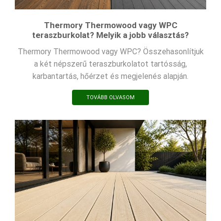
Thermory Thermowood vagy WPC
teraszburkolat? Melyik a jobb választás?
Thermory Thermowood vagy WPC? Összehasonlítjuk
a két népszerű teraszburkolatot tartósság,
karbantartás, hőérzet és megjelenés alapján.
TOVÁBB OLVASOM