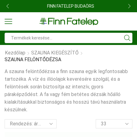
FINN FATELEP BUDAÖRS
Search
input
Kezdőlap
SZAUNA KIEGÉSZÍTŐ
SZAUNA FELÖNTŐDÉZSA
A szauna felöntődézsa a finn szauna egyik legfontosabb
tartozéka. A víz és illóolajok keverésére szolgál, és a
felöntések során biztosítja az intenzív, gyors
páraképződést. A fa vagy fém betétes dézsák hőálló
kialakításukkal biztonságos és hosszú távú használatra
készülnek.
termék
per
oldal