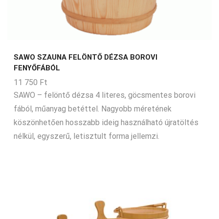
SAWO SZAUNA FELÖNTŐ DÉZSA BOROVI
FENYŐFÁBÓL
11 750
Ft
SAWO – felöntő dézsa 4 literes, göcsmentes borovi
fából, műanyag betéttel. Nagyobb méretének
köszönhetően hosszabb ideig használható újratöltés
nélkül, egyszerű, letisztult forma jellemzi.