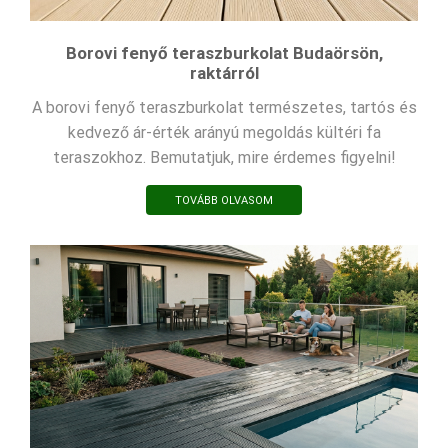
Borovi fenyő teraszburkolat Budaörsön,
raktárról
A borovi fenyő teraszburkolat természetes, tartós és
kedvező ár-érték arányú megoldás kültéri fa
teraszokhoz. Bemutatjuk, mire érdemes figyelni!
TOVÁBB OLVASOM