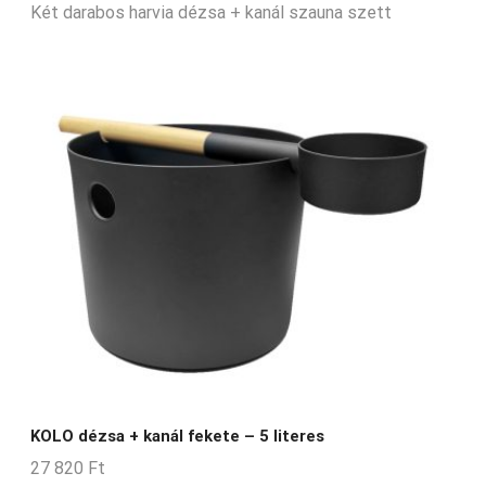
Két darabos harvia dézsa + kanál szauna szett
KOLO dézsa + kanál fekete – 5 literes
27 820
Ft