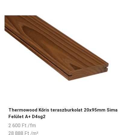
Thermowood Kőris teraszburkolat 20x95mm Sima
Felület A+ D4sg2
2 600
Ft
/fm
28 888
Ft
/m²