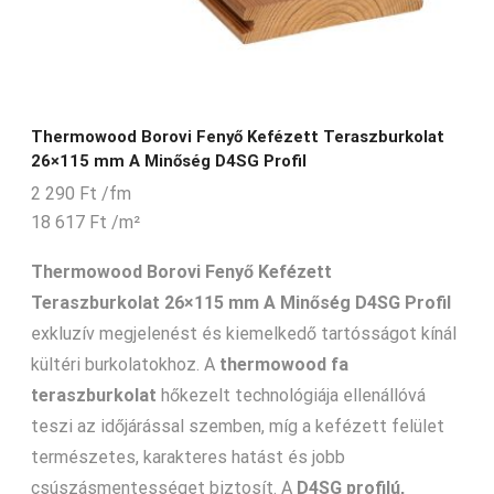
Thermowood Borovi Fenyő Kefézett Teraszburkolat
26×115 mm A Minőség D4SG Profil
2 290
Ft
/fm
18 617
Ft
/m²
Thermowood Borovi Fenyő Kefézett
Teraszburkolat 26×115 mm A Minőség D4SG Profil
exkluzív megjelenést és kiemelkedő tartósságot kínál
kültéri burkolatokhoz. A
thermowood fa
teraszburkolat
hőkezelt technológiája ellenállóvá
teszi az időjárással szemben, míg a kefézett felület
természetes, karakteres hatást és jobb
csúszásmentességet biztosít. A
D4SG profilú,