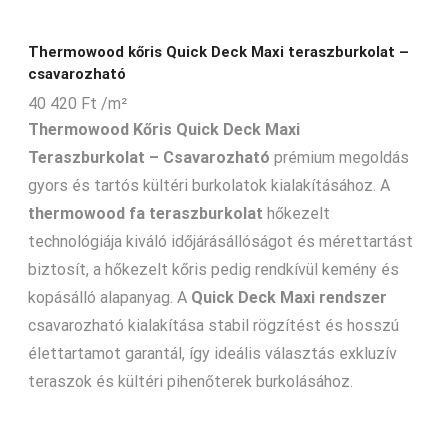
Thermowood kőris Quick Deck Maxi teraszburkolat –
csavarozható
40 420
Ft
/m²
Thermowood Kőris Quick Deck Maxi
Teraszburkolat – Csavarozható
prémium megoldás
gyors és tartós kültéri burkolatok kialakításához. A
thermowood fa teraszburkolat
hőkezelt
technológiája kiváló időjárásállóságot és mérettartást
biztosít, a hőkezelt kőris pedig rendkívül kemény és
kopásálló alapanyag. A
Quick Deck Maxi rendszer
csavarozható kialakítása stabil rögzítést és hosszú
élettartamot garantál, így ideális választás exkluzív
teraszok és kültéri pihenőterek burkolásához.