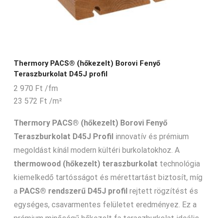
Thermory PACS® (hőkezelt) Borovi Fenyő
Teraszburkolat D45J profil
2 970
Ft
/fm
23 572
Ft
/m²
Thermory PACS® (hőkezelt) Borovi Fenyő
Teraszburkolat D45J Profil
innovatív és prémium
megoldást kínál modern kültéri burkolatokhoz. A
thermowood (hőkezelt) teraszburkolat
technológia
kiemelkedő tartósságot és mérettartást biztosít, míg
a
PACS® rendszerű D45J profil
rejtett rögzítést és
egységes, csavarmentes felületet eredményez. Ez a