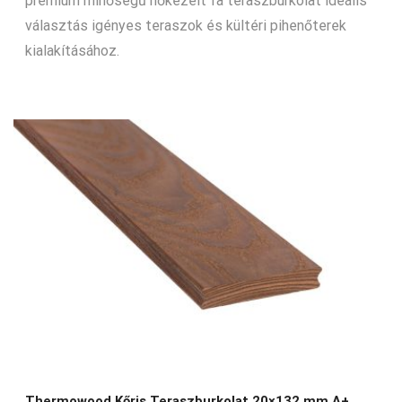
prémium minőségű hőkezelt fa teraszburkolat ideális
választás igényes teraszok és kültéri pihenőterek
kialakításához.
Thermowood Kőris Teraszburkolat 20×132 mm A+