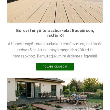
Borovi fenyő teraszburkolat Budaörsön,
raktárról
A borovi fenyő teraszburkolat természetes, tartós és
kedvező ár-érték arányú megoldás kültéri fa
teraszokhoz. Bemutatjuk, mire érdemes figyelni!
TOVÁBB OLVASOM