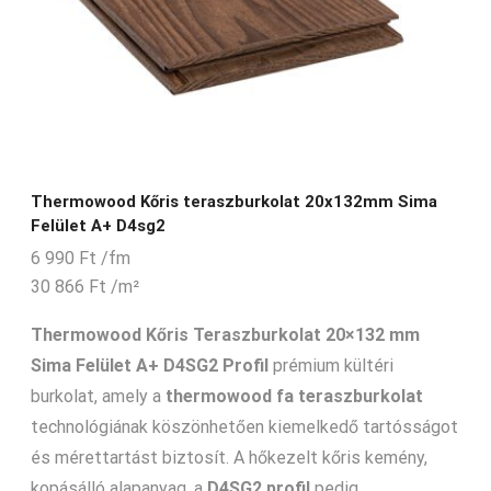
Thermowood Kőris teraszburkolat 20x132mm Sima
Felület A+ D4sg2
6 990
Ft
/fm
30 866
Ft
/m²
Thermowood Kőris Teraszburkolat 20×132 mm
Sima Felület A+ D4SG2 Profil
prémium kültéri
burkolat, amely a
thermowood fa teraszburkolat
technológiának köszönhetően kiemelkedő tartósságot
és mérettartást biztosít. A hőkezelt kőris kemény,
kopásálló alapanyag, a
D4SG2 profil
pedig