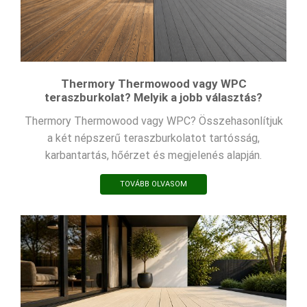
Thermory Thermowood vagy WPC
teraszburkolat? Melyik a jobb választás?
Thermory Thermowood vagy WPC? Összehasonlítjuk
a két népszerű teraszburkolatot tartósság,
karbantartás, hőérzet és megjelenés alapján.
TOVÁBB OLVASOM