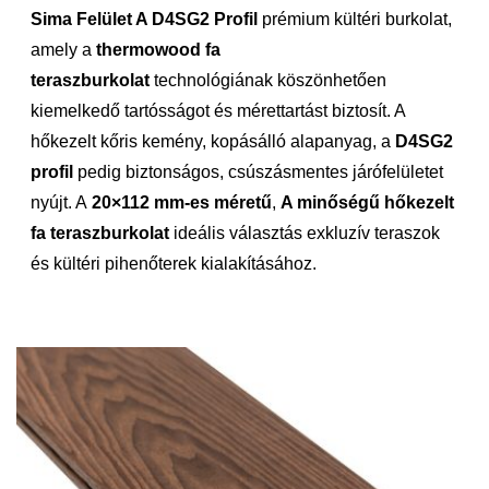
Sima Felület A D4SG2 Profil
prémium kültéri burkolat,
amely a
thermowood fa
teraszburkolat
technológiának köszönhetően
kiemelkedő tartósságot és mérettartást biztosít. A
hőkezelt kőris kemény, kopásálló alapanyag, a
D4SG2
profil
pedig biztonságos, csúszásmentes járófelületet
nyújt. A
20×112 mm-es méretű
,
A minőségű hőkezelt
fa teraszburkolat
ideális választás exkluzív teraszok
és kültéri pihenőterek kialakításához.