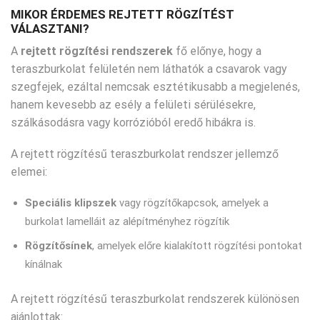
MIKOR ÉRDEMES REJTETT RÖGZÍTÉST
VÁLASZTANI?
A
rejtett rögzítési rendszerek
fő előnye, hogy a
teraszburkolat felületén nem láthatók a csavarok vagy
szegfejek, ezáltal nemcsak esztétikusabb a megjelenés,
hanem kevesebb az esély a felületi sérülésekre,
szálkásodásra vagy korrózióból eredő hibákra is.
A rejtett rögzítésű teraszburkolat rendszer jellemző
elemei:
Speciális klipszek
vagy rögzítőkapcsok, amelyek a
burkolat lamelláit az alépítményhez rögzítik
Rögzítősínek
, amelyek előre kialakított rögzítési pontokat
kínálnak
A rejtett rögzítésű teraszburkolat rendszerek különösen
ajánlottak: