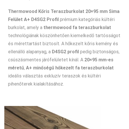
Thermowood Kőris Teraszburkolat 20×95 mm Sima
Felület A+ D4SG2 Profil
prémium kategóriás kültéri
burkolat, amely a
thermowood fa teraszburkolat
technológiának köszönhetően kiemelkedő tartósságot
és mérettartást biztosít. A hőkezelt kőris kemény és
ellenálló alapanyag, a
D4SG2 profil
pedig biztonságos,
csúszásmentes járófelületet kínál. A
20×95 mm-es
méretű
,
A+ minőségű hőkezelt fa teraszburkolat
ideális választás exkluzív teraszok és kültéri
pihenőterek kialakításához.