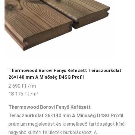
Thermowood Borovi Fenyő Kefézett Teraszburkolat
26×140 mm A Minőség D4SG Profil
2 690
Ft
/fm
18 175
Ft
/m²
Thermowood Borovi Fenyő Kefézett
Teraszburkolat 26×140 mm A Minőség D4SG Profil
prémium megjelenést és kiemelkedő tartósságot kínál
nagyobb kültéri felületek burkolásához. A