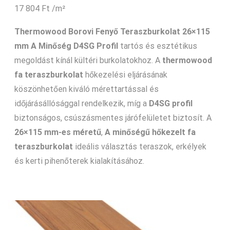
17 804
Ft
/m²
Thermowood Borovi Fenyő Teraszburkolat 26×115
mm A Minőség D4SG Profil
tartós és esztétikus
megoldást kínál kültéri burkolatokhoz. A
thermowood
fa teraszburkolat
hőkezelési eljárásának
köszönhetően kiváló mérettartással és
időjárásállósággal rendelkezik, míg a
D4SG profil
biztonságos, csúszásmentes járófelületet biztosít. A
26×115 mm-es méretű
,
A minőségű hőkezelt fa
teraszburkolat
ideális választás teraszok, erkélyek
és kerti pihenőterek kialakításához.