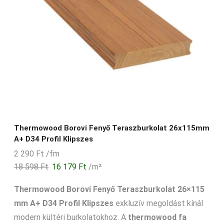
Thermowood Borovi Fenyő Teraszburkolat 26x115mm
A+ D34 Profil Klipszes
2 290
Ft
/fm
18 598
Ft
16 179
Ft
/m²
Thermowood Borovi Fenyő Teraszburkolat 26×115
mm A+ D34 Profil Klipszes
exkluzív megoldást kínál
modern kültéri burkolatokhoz. A
thermowood fa