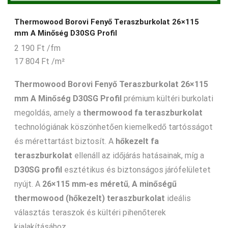
Thermowood Borovi Fenyő Teraszburkolat 26×115
mm A Minőség D30SG Profil
2 190
Ft
/fm
17 804
Ft
/m²
Thermowood Borovi Fenyő Teraszburkolat 26×115
mm A Minőség D30SG Profil
prémium kültéri burkolati
megoldás, amely a
thermowood fa teraszburkolat
technológiának köszönhetően kiemelkedő tartósságot
és mérettartást biztosít. A
hőkezelt fa
teraszburkolat
ellenáll az időjárás hatásainak, míg a
D30SG profil
esztétikus és biztonságos járófelületet
nyújt. A
26×115 mm-es méretű
,
A minőségű
thermowood (hőkezelt) teraszburkolat
ideális
választás teraszok és kültéri pihenőterek
kialakításához.