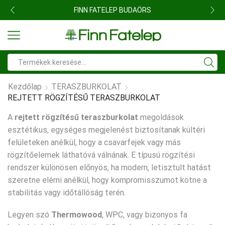
FINN FATELEP BUDAÖRS
Search
input
Kezdőlap
TERASZBURKOLAT
REJTETT RÖGZÍTÉSŰ TERASZBURKOLAT
A
rejtett rögzítésű teraszburkolat
megoldások
esztétikus, egységes megjelenést biztosítanak kültéri
felületeken anélkül, hogy a csavarfejek vagy más
rögzítőelemek láthatóvá válnának. E típusú rögzítési
rendszer különösen előnyös, ha modern, letisztult hatást
szeretne elérni anélkül, hogy kompromisszumot kötne a
stabilitás vagy időtállóság terén.
Legyen szó
Thermowood
, WPC, vagy bizonyos fa