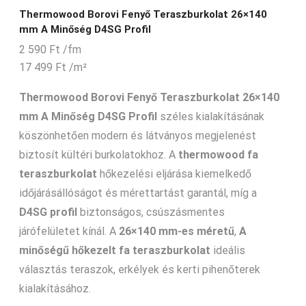
Thermowood Borovi Fenyő Teraszburkolat 26×140
mm A Minőség D4SG Profil
2 590
Ft
/fm
17 499
Ft
/m²
Thermowood Borovi Fenyő Teraszburkolat 26×140
mm A Minőség D4SG Profil
széles kialakításának
köszönhetően modern és látványos megjelenést
biztosít kültéri burkolatokhoz. A
thermowood fa
teraszburkolat
hőkezelési eljárása kiemelkedő
időjárásállóságot és mérettartást garantál, míg a
D4SG profil
biztonságos, csúszásmentes
járófelületet kínál. A
26×140 mm-es méretű
,
A
minőségű hőkezelt fa teraszburkolat
ideális
választás teraszok, erkélyek és kerti pihenőterek
kialakításához.