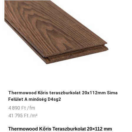
Thermowood Kőris teraszburkolat 20x112mm Sima
Felület A minőség D4sg2
4 890
Ft
/fm
41 795
Ft
/m²
Thermowood Kőris Teraszburkolat 20×112 mm