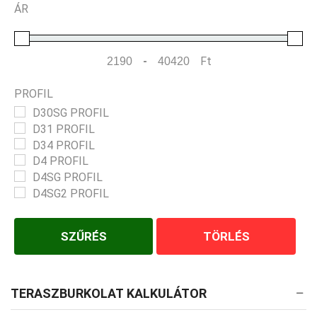
ÁR
-
Ft
Minimum Price
Maximum Price
PROFIL
D30SG PROFIL
D31 PROFIL
D34 PROFIL
D4 PROFIL
D4SG PROFIL
D4SG2 PROFIL
SZŰRÉS
TÖRLÉS
TERASZBURKOLAT KALKULÁTOR