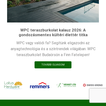
WPC teraszburkolat kalauz 2026: A
gondozásmentes kültéri élettér titka
WPC vagy valódi fa? Segítünk eligazodni az
anyagtechnológia és a színtrendek világában. WPC
teraszburkolat Budaörsön a Finn Fatelepen!
TOVÁBB OLVASOM