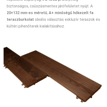
biztonságos, csúszásmentes járófelületet nyújt. A
20×132 mm-es méretű
,
A+ minőségű hőkezelt fa
teraszburkolat
ideális választás exkluzív teraszok és
kültéri pihenőterek kialakításához.