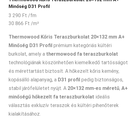
Minőség D31 Profil
3 290
Ft
/fm
30 866
Ft
/m²
Thermowood Kőris Teraszburkolat 20×132 mm A+
Minőség D31 Profil
prémium kategóriás kültéri
burkolat, amely a
thermowood fa teraszburkolat
technológiának köszönhetően kiemelkedő tartósságot
és mérettartást biztosít. A hőkezelt kőris kemény,
kopásálló alapanyag, a
D31 profil
pedig biztonságos,
stabil járófelületet nyújt. A
20×132 mm-es méretű
,
A+
minőségű hőkezelt fa teraszburkolat
ideális
választás exkluzív teraszok és kültéri pihenőterek
kialakításához.