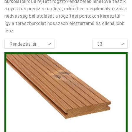
burkolatokról, a rejtett rögzítőrendszerek lehetővé teszik
a gyors és precíz szerelést, miközben megakadályozzák a
nedvesség behatolását a rögzítési pontokon keresztül –
így a teraszburkolat hosszabb élettartamú és ellenállóbb
lesz.
termék
per
oldal