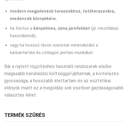
modern megjelenésű teraszokhoz, tetőteraszokra,
medencék környékére
,
ha fontos a
kényelmes, sima járófelület
(pl. mezítlábas
használatnál),
vagy ha hosszú távon szeretné minimalizálni a
karbantartási és utólagos javítási munkákat.
Bár a rejtett rögzítéshez használt rendszerek elsőre
magasabb beruházási költséggel járhatnak, a kivitelezés
gyorsasága, a hosszabb élettartam és az esztétikai
előnyök miatt ez a megoldás sok esetben gazdaságosabb
választás lehet.
TERMÉK SZŰRÉS