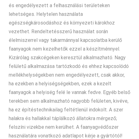
és engedélyezett a felhasználási területeken
lehetséges. Helytelen használata
egészségkárosodáshoz és környezeti károkhoz
vezethet. Rendeltetésszerű használat során
élelmiszerrel vagy takarmánnyal kapcsolatba kerülő
faanyagok nem kezelhetők ezzel a készítménnyel.
Kizárólag szakcégeken keresztül alkalmazható. Nagy
felületű alkalmazása tartózkodó és ehhez kapcsolódó
mellékhelységekben nem engedélyezett, csak akkor,
ha ezekben a helyiségségekben, ezek a kezelt
faanyagok a helyiség felé le vannak fedve. Egyéb belső
terekben sem alkalmazható nagyobb felületen, kivéve,
ha ez építéstechnikailag feltétlenül indokolt. A szer
halakra és hallakkal táplálkozó állatokra mérgező;
felszíni vizekbe nem kerülhet. A faanyagvédőszer
használatára vonatkozó adatlapot kérje a gyártótól!