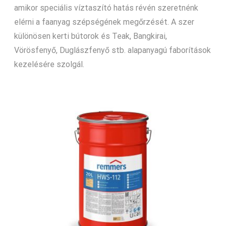
amikor speciális víztaszító hatás révén szeretnénk
elérni a faanyag szépségének megőrzését. A szer
különösen kerti bútorok és Teak, Bangkirai,
Vörösfenyő, Duglászfenyő stb. alapanyagú faborítások
kezelésére szolgál.