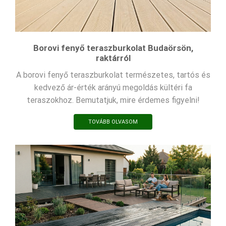
Borovi fenyő teraszburkolat Budaörsön,
raktárról
A borovi fenyő teraszburkolat természetes, tartós és
kedvező ár-érték arányú megoldás kültéri fa
teraszokhoz. Bemutatjuk, mire érdemes figyelni!
TOVÁBB OLVASOM