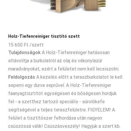
Holz-Tiefenreiniger tisztító szett
15 650
Ft
/szett
Tulajdonságok
A Holz-Tiefenreiniger hatásosan
eltávolítja a burkolatról az olaj és vékonylazúr
maradványokat, ezért a felületet nem kell lecsiszolni.
Feldolgozás
A kezelés előtt a teraszburkolatot le kell
seperni egy durva seprűvel. A Holz-Tiefenreiniger
faanyagtisztítót egységesen és bőségesen hordjuk
fel - a szetthez tartozó speciális - súrolókefe
segítségével a teljes teraszfelületre. FIGYELEM! A
felület a tisztítószer felhordása után nagyon
csúszóssá válik! Csúszásveszély! Hagyjuk a szert kb.