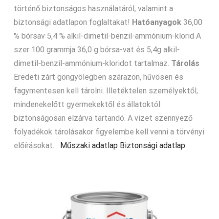
történő biztonságos használatáról, valamint a
biztonsági adatlapon foglaltakat!
Hatóanyagok
36,00
% bórsav 5,4 % alkil-dimetil-benzil-ammónium-klorid A
szer 100 grammja 36,0 g bórsa-vat és 5,4g alkil-
dimetil-benzil-ammónium-kloridot tartalmaz.
Tárolás
Eredeti zárt göngyölegben szárazon, hűvösen és
fagymentesen kell tárolni. Illetéktelen személyektől,
mindenekelőtt gyermekektől és állatoktól
biztonságosan elzárva tartandó. A vizet szennyező
folyadékok tárolásakor figyelembe kell venni a törvényi
előírásokat.
Műszaki adatlap
Biztonsági adatlap