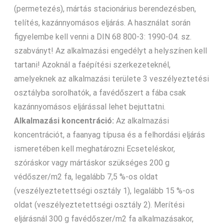
(permetezés), mártás stacionárius berendezésben,
telítés, kazánnyomásos eljárás. A használat során
figyelembe kell venni a DIN 68 800-3: 1990-04. sz.
szabványt! Az alkalmazási engedélyt a helyszínen kell
tartani! Azoknál a faépítési szerkezeteknél,
amelyeknek az alkalmazási területe 3 veszélyeztetési
osztályba sorolhatók, a favédőszert a fába csak
kazánnyomásos eljárással lehet bejuttatni.
Alkalmazási koncentráció:
Az alkalmazási
koncentrációt, a faanyag típusa és a felhordási eljárás
ismeretében kell meghatározni Ecseteléskor,
szóráskor vagy mártáskor szükséges 200 g
védőszer/m2 fa, legalább 7,5 %-os oldat
(veszélyeztetettségi osztály 1), legalább 15 %-os
oldat (veszélyeztetettségi osztály 2). Merítési
eljárásnál 300 g favédőszer/m2 fa alkalmazásakor,