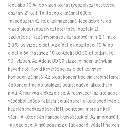
legalább 10 % -os vizes oldtat (veszélyeztetettségi
osztály 2) kell. Telítéses eljárásnál 600 g
favédőszer/m2 fa, alkalmazásánál legalább 5 %-os
vizes oldat (veszélyeztetettségi osztály 2)
szükséges. Kazánnyomásos áztatásnál min. 2,1-max.
2,8 %-os vizes oldat. Az oldat elkészítése: 10 %-os
oldat előállításához 10 kg Adolit BQ 30-at oldunk fel
90 l vízben. Az Adolit BQ 30 vízzel minden arányban
keverhető. Rövid keveréssel az oldat könnyen
homogenizálható. Az oldat koncentrációja areométerrel
és koncentrációs táblázat segítségével állapítható
meg. A faanyag előkezelése: A faanyagot, az utólagos
vágásból adódó felületi sérüléseket elkerülendő még a
kezelés megkezdése előtt, pontosan méretre kell
vágni. A kérget és háncsot távolítsuk el. Az impregnált
fa kezelése: A fixálódáshoz a fát esőtől védett helyen,