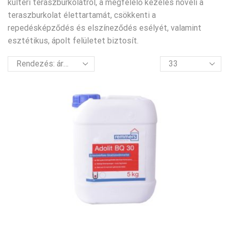
kültéri teraszburkolatról, a megfelelő kezelés növeli a
teraszburkolat élettartamát, csökkenti a
repedésképződés és elszíneződés esélyét, valamint
esztétikus, ápolt felületet biztosít.
termék
per
oldal