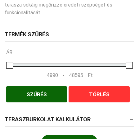
terasza sokáig megőrizze eredeti szépségét és
funkcionalitását.
TERMÉK SZŰRÉS
ÁR
-
Ft
Minimum Price
Maximum Price
SZŰRÉS
TÖRLÉS
TERASZBURKOLAT KALKULÁTOR