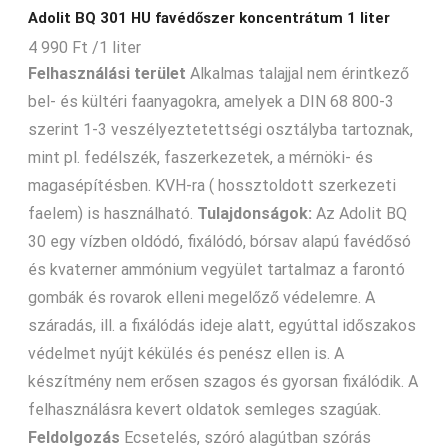
Adolit BQ 301 HU favédőszer koncentrátum 1 liter
4 990
Ft
/1 liter
Felhasználási terület
Alkalmas talajjal nem érintkező
bel- és kültéri faanyagokra, amelyek a DIN 68 800-3
szerint 1-3 veszélyeztetettségi osztályba tartoznak,
mint pl. fedélszék, faszerkezetek, a mérnöki- és
magasépítésben. KVH-ra ( hossztoldott szerkezeti
faelem) is használható.
Tulajdonságok:
Az Adolit BQ
30 egy vízben oldódó, fixálódó, bórsav alapú favédősó
és kvaterner ammónium vegyület tartalmaz a farontó
gombák és rovarok elleni megelőző védelemre. A
száradás, ill. a fixálódás ideje alatt, egyúttal időszakos
védelmet nyújt kékülés és penész ellen is. A
készítmény nem erősen szagos és gyorsan fixálódik. A
felhasználásra kevert oldatok semleges szagúak.
Feldolgozás
Ecsetelés, szóró alagútban szórás