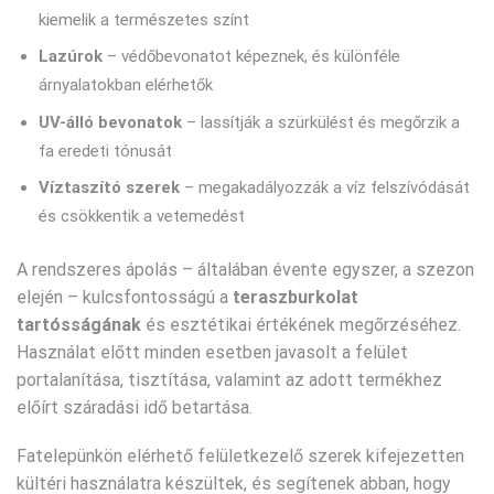
kiemelik a természetes színt
Lazúrok
– védőbevonatot képeznek, és különféle
árnyalatokban elérhetők
UV-álló bevonatok
– lassítják a szürkülést és megőrzik a
fa eredeti tónusát
Víztaszító szerek
– megakadályozzák a víz felszívódását
és csökkentik a vetemedést
A rendszeres ápolás – általában évente egyszer, a szezon
elején – kulcsfontosságú a
teraszburkolat
tartósságának
és esztétikai értékének megőrzéséhez.
Használat előtt minden esetben javasolt a felület
portalanítása, tisztítása, valamint az adott termékhez
előírt száradási idő betartása.
Fatelepünkön elérhető felületkezelő szerek kifejezetten
kültéri használatra készültek, és segítenek abban, hogy