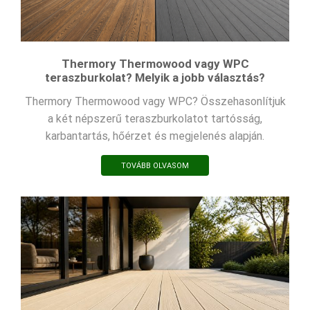
Thermory Thermowood vagy WPC
teraszburkolat? Melyik a jobb választás?
Thermory Thermowood vagy WPC? Összehasonlítjuk
a két népszerű teraszburkolatot tartósság,
karbantartás, hőérzet és megjelenés alapján.
TOVÁBB OLVASOM