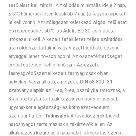
tető alatt kell tárolni. A fixálódás minimális ideje 2 nap,
≤ 5°C hőmérsékleten legalább 7 nap (a fagyos napokat
le kell vonni). Az utólagosan keletkező vágási felületet
és repedéseket 50 %-os Adolit BQ 30-as oldattal
utókezelni kell. A kezelt fafelületet teljes száradása
után oldószertartalmú vagy vízzel hígítható bevonó
anyaggal lehet tovább ápolni. Az összeférhetőséget
próbafestéssel kell ellenőrizni. Az ezzel a
faanyagvédőszerrel kezelt faanyag csak olyan
helyeken használható, amelyek a DIN 68 800- 31
szabvány alapján az 1-es, 2-es, osztályba tartoznak, a
3-as osztályba tartozik kazánnyomásos eljárással,
ugyanakkor a egészség- és környezetvédelem
szempontjá-ból:
Tudnivalók
A favédőszerek biocid
hatóanyagot tartalmaznak a fakártevők ellen. Az
alkalmazása kizárólag a használati útmutatás szerint