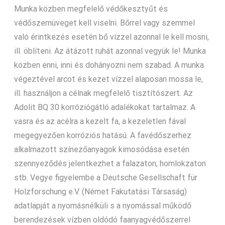
Munka közben megfelelő védőkesztyűt és
védőszemüveget kell viselni. Bőrrel vagy szemmel
való érintkezés esetén bő vízzel azonnal le kell mosni,
ill. öblíteni. Az átázott ruhát azonnal vegyük le! Munka
közben enni, inni és dohányozni nem szabad. A munka
végeztével arcot és kezet vízzel alaposan mossa le,
ill. használjon a célnak megfelelő tisztítószert. Az
Adolit BQ 30 korróziógátló adalékokat tartalmaz. A
vasra és az acélra a kezelt fa, a kezeletlen fával
megegyezően korróziós hatású. A favédőszerhez
alkalmazott színezőanyagok kimosódása esetén
szennyeződés jelentkezhet a falazaton, homlokzaton
stb. Vegye figyelembe a Deutsche Gesellschaft für
Holzforschung e.V. (Német Fakutatási Társaság)
adatlapját a nyomásnélküli s a nyomással működő
berendezések vízben oldódó faanyagvédőszerrel