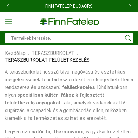
FINN FATELEP BUDAÖRS
Search
input
Kezdőlap
TERASZBURKOLAT
TERASZBURKOLAT FELÜLETKEZELÉS
A teraszburkolat hosszú távú megóvása és esztétikus
megjelenésének fenntartása érdekében elengedhetetlen a
rendszeres és szakszerű
felületkezelés
. Kínálatunkban
olyan
speciálisan kültéri fához kifejlesztett
felületkezelő anyagokat
talál, amelyek védenek az UV-
sugárzás, a csapadék és a gombásodás ellen, miközben
kiemelik a fa természetes színét és erezetét.
Legyen szó
natúr fa
,
Thermowood
, vagy akár kezeletlen