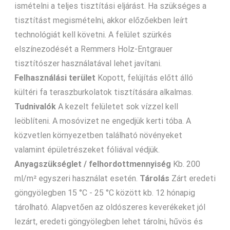
ismételni a teljes tisztítási eljárást. Ha szükséges a
tisztítást megismételni, akkor előzőekben leírt
technológiát kell követni. A felület szürkés
elszínezodését a Remmers Holz-Entgrauer
tisztítószer használatával lehet javítani.
Felhasználási terület
Kopott, felújítás előtt álló
kültéri fa teraszburkolatok tisztítására alkalmas.
Tudnivalók
A kezelt felületet sok vízzel kell
leöblíteni. A mosóvizet ne engedjük kerti tóba. A
közvetlen környezetben található növényeket
valamint épületrészeket fóliával védjük.
Anyagszükséglet / felhordottmennyiség
Kb. 200
ml/m² egyszeri használat esetén.
Tárolás
Zárt eredeti
göngyölegben 15 °C - 25 °C között kb. 12 hónapig
tárolható. Alapvetően az oldószeres keverékeket jól
lezárt, eredeti göngyölegben lehet tárolni, hűvös és