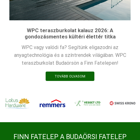
WPC teraszburkolat kalauz 2026: A
gondozásmentes kültéri élettér titka
WPC vagy valódi fa? Segítünk eligazodni az
anyagtechnológia és a színtrendek világában. WPC
teraszburkolat Budaörsön a Finn Fatelepen!
TOVÁBB OLVASOM
FINN FATELEP A BUDAÖRSI FATELEP