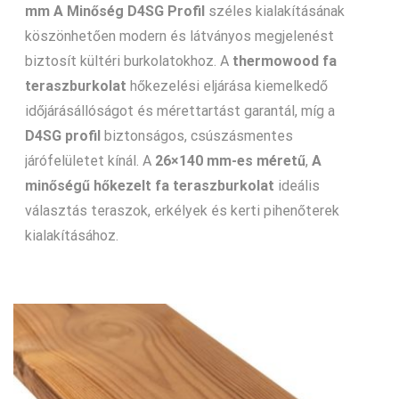
mm A Minőség D4SG Profil
széles kialakításának
köszönhetően modern és látványos megjelenést
biztosít kültéri burkolatokhoz. A
thermowood fa
teraszburkolat
hőkezelési eljárása kiemelkedő
időjárásállóságot és mérettartást garantál, míg a
D4SG profil
biztonságos, csúszásmentes
járófelületet kínál. A
26×140 mm-es méretű
,
A
minőségű hőkezelt fa teraszburkolat
ideális
választás teraszok, erkélyek és kerti pihenőterek
kialakításához.