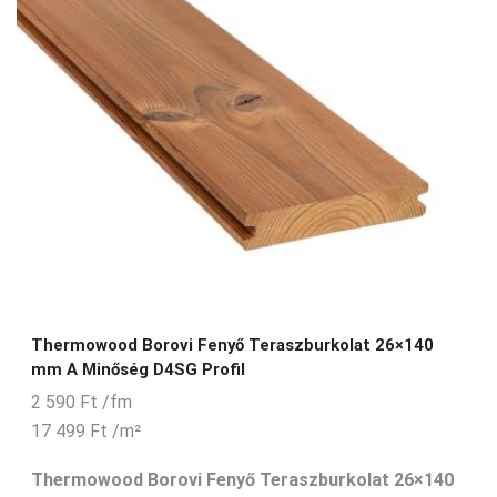
Thermowood Borovi Fenyő Teraszburkolat 26×140
mm A Minőség D4SG Profil
2 590
Ft
/fm
17 499
Ft
/m²
Thermowood Borovi Fenyő Teraszburkolat 26×140