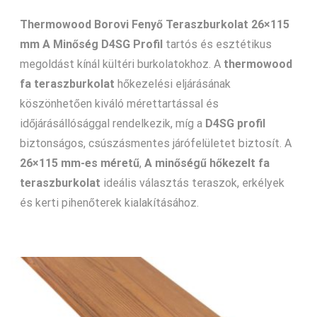
Thermowood Borovi Fenyő Teraszburkolat 26×115
mm A Minőség D4SG Profil
tartós és esztétikus
megoldást kínál kültéri burkolatokhoz. A
thermowood
fa teraszburkolat
hőkezelési eljárásának
köszönhetően kiváló mérettartással és
időjárásállósággal rendelkezik, míg a
D4SG profil
biztonságos, csúszásmentes járófelületet biztosít. A
26×115 mm-es méretű
,
A minőségű hőkezelt fa
teraszburkolat
ideális választás teraszok, erkélyek
és kerti pihenőterek kialakításához.