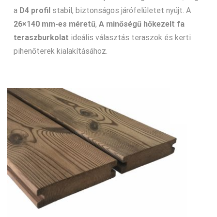
a
D4 profil
stabil, biztonságos járófelületet nyújt. A
26×140 mm-es méretű
,
A minőségű hőkezelt fa
teraszburkolat
ideális választás teraszok és kerti
pihenőterek kialakításához.