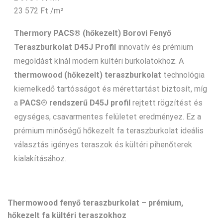
23 572
Ft
/m²
Thermory PACS® (hőkezelt) Borovi Fenyő
Teraszburkolat D45J Profil
innovatív és prémium
megoldást kínál modern kültéri burkolatokhoz. A
thermowood (hőkezelt) teraszburkolat
technológia
kiemelkedő tartósságot és mérettartást biztosít, míg
a
PACS® rendszerű D45J profil
rejtett rögzítést és
egységes, csavarmentes felületet eredményez. Ez a
prémium minőségű hőkezelt fa teraszburkolat ideális
választás igényes teraszok és kültéri pihenőterek
kialakításához.
Thermowood fenyő teraszburkolat – prémium,
hőkezelt fa kültéri teraszokhoz