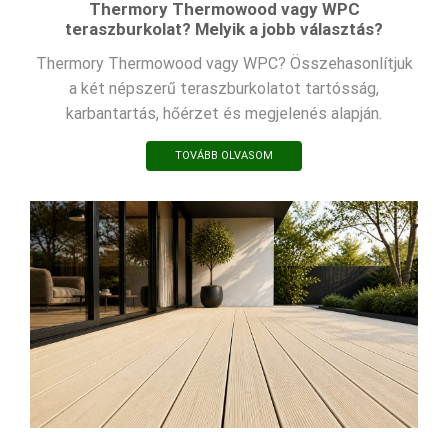
Thermory Thermowood vagy WPC
teraszburkolat? Melyik a jobb választás?
Thermory Thermowood vagy WPC? Összehasonlítjuk
a két népszerű teraszburkolatot tartósság,
karbantartás, hőérzet és megjelenés alapján.
TOVÁBB OLVASOM