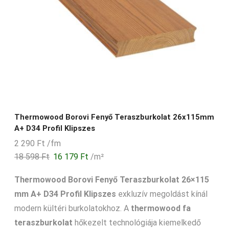
Thermowood Borovi Fenyő Teraszburkolat 26x115mm
A+ D34 Profil Klipszes
2 290
Ft
/fm
18 598
Ft
16 179
Ft
/m²
Thermowood Borovi Fenyő Teraszburkolat 26×115
mm A+ D34 Profil Klipszes
exkluzív megoldást kínál
modern kültéri burkolatokhoz. A
thermowood fa
teraszburkolat
hőkezelt technológiája kiemelkedő