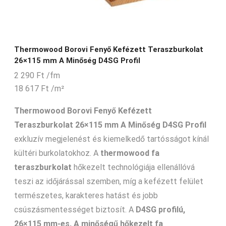
Thermowood Borovi Fenyő Kefézett Teraszburkolat
26×115 mm A Minőség D4SG Profil
2 290
Ft
/fm
18 617
Ft
/m²
Thermowood Borovi Fenyő Kefézett
Teraszburkolat 26×115 mm A Minőség D4SG Profil
exkluzív megjelenést és kiemelkedő tartósságot kínál
kültéri burkolatokhoz. A
thermowood fa
teraszburkolat
hőkezelt technológiája ellenállóvá
teszi az időjárással szemben, míg a kefézett felület
természetes, karakteres hatást és jobb
csúszásmentességet biztosít. A
D4SG profilú,
26×115 mm-es, A minőségű hőkezelt fa