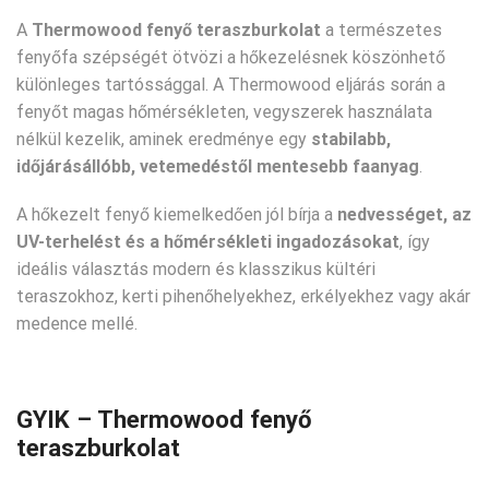
A
Thermowood fenyő teraszburkolat
a természetes
fenyőfa szépségét ötvözi a hőkezelésnek köszönhető
különleges tartóssággal. A Thermowood eljárás során a
fenyőt magas hőmérsékleten, vegyszerek használata
nélkül kezelik, aminek eredménye egy
stabilabb,
időjárásállóbb, vetemedéstől mentesebb faanyag
.
A hőkezelt fenyő kiemelkedően jól bírja a
nedvességet, az
UV-terhelést és a hőmérsékleti ingadozásokat
, így
ideális választás modern és klasszikus kültéri
teraszokhoz, kerti pihenőhelyekhez, erkélyekhez vagy akár
medence mellé.
GYIK – Thermowood fenyő
teraszburkolat