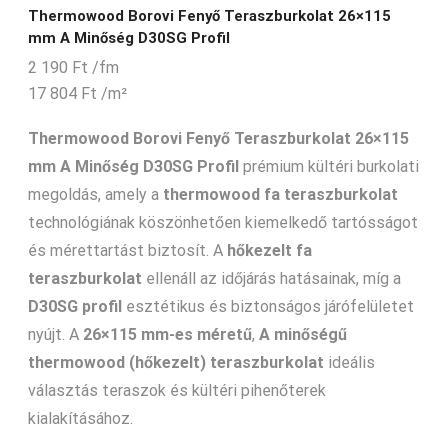
Thermowood Borovi Fenyő Teraszburkolat 26×115
mm A Minőség D30SG Profil
2 190
Ft
/fm
17 804
Ft
/m²
Thermowood Borovi Fenyő Teraszburkolat 26×115
mm A Minőség D30SG Profil
prémium kültéri burkolati
megoldás, amely a
thermowood fa teraszburkolat
technológiának köszönhetően kiemelkedő tartósságot
és mérettartást biztosít. A
hőkezelt fa
teraszburkolat
ellenáll az időjárás hatásainak, míg a
D30SG profil
esztétikus és biztonságos járófelületet
nyújt. A
26×115 mm-es méretű
,
A minőségű
thermowood (hőkezelt) teraszburkolat
ideális
választás teraszok és kültéri pihenőterek
kialakításához.