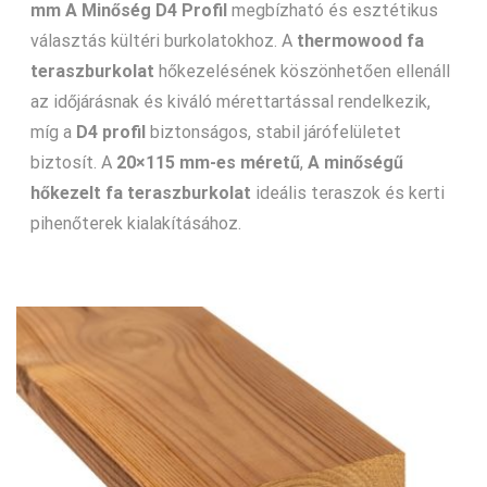
mm A Minőség D4 Profil
megbízható és esztétikus
választás kültéri burkolatokhoz. A
thermowood fa
teraszburkolat
hőkezelésének köszönhetően ellenáll
az időjárásnak és kiváló mérettartással rendelkezik,
míg a
D4 profil
biztonságos, stabil járófelületet
biztosít. A
20×115 mm-es méretű
,
A minőségű
hőkezelt fa teraszburkolat
ideális teraszok és kerti
pihenőterek kialakításához.