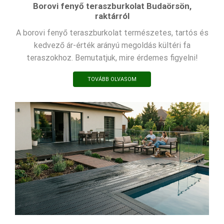
Borovi fenyő teraszburkolat Budaörsön,
raktárról
A borovi fenyő teraszburkolat természetes, tartós és
kedvező ár-érték arányú megoldás kültéri fa
teraszokhoz. Bemutatjuk, mire érdemes figyelni!
TOVÁBB OLVASOM