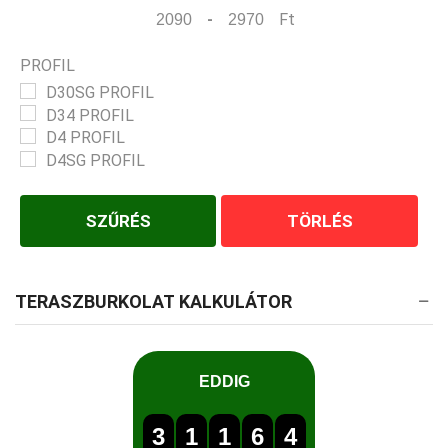
-
Ft
Minimum Price
Maximum Price
PROFIL
D30SG PROFIL
D34 PROFIL
D4 PROFIL
D4SG PROFIL
SZŰRÉS
TÖRLÉS
TERASZBURKOLAT KALKULÁTOR