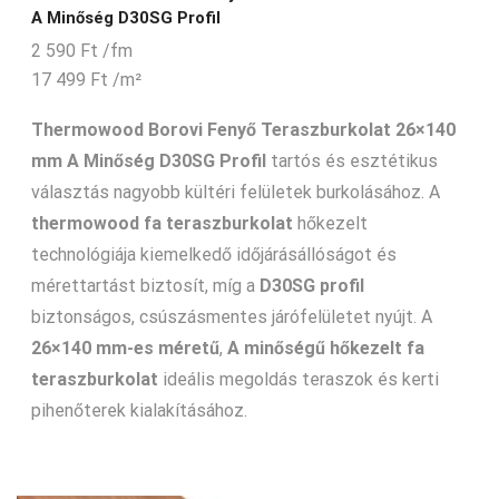
A Minőség D30SG Profil
2 590
Ft
/fm
17 499
Ft
/m²
Thermowood Borovi Fenyő Teraszburkolat 26×140
mm A Minőség D30SG Profil
tartós és esztétikus
választás nagyobb kültéri felületek burkolásához. A
thermowood fa teraszburkolat
hőkezelt
technológiája kiemelkedő időjárásállóságot és
mérettartást biztosít, míg a
D30SG profil
biztonságos, csúszásmentes járófelületet nyújt. A
26×140 mm-es méretű
,
A minőségű hőkezelt fa
teraszburkolat
ideális megoldás teraszok és kerti
pihenőterek kialakításához.