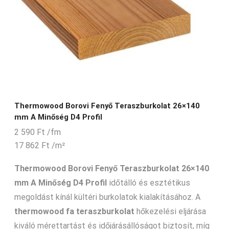
Thermowood Borovi Fenyő Teraszburkolat 26×140
mm A Minőség D4 Profil
2 590
Ft
/fm
17 862
Ft
/m²
Thermowood Borovi Fenyő Teraszburkolat 26×140
mm A Minőség D4 Profil
időtálló és esztétikus
megoldást kínál kültéri burkolatok kialakításához. A
thermowood fa teraszburkolat
hőkezelési eljárása
kiváló mérettartást és időjárásállóságot biztosít, míg