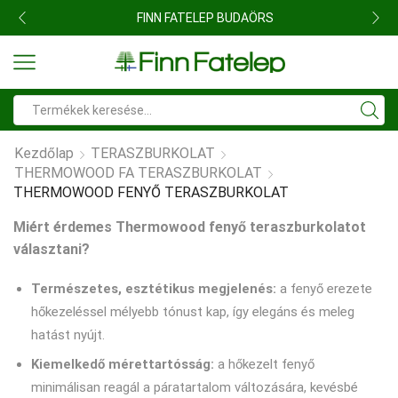
FINN FATELEP BUDAÖRS
Search
input
Kezdőlap
TERASZBURKOLAT
THERMOWOOD FA TERASZBURKOLAT
THERMOWOOD FENYŐ TERASZBURKOLAT
Miért érdemes Thermowood fenyő teraszburkolatot
választani?
Természetes, esztétikus megjelenés:
a fenyő erezete
hőkezeléssel mélyebb tónust kap, így elegáns és meleg
hatást nyújt.
Kiemelkedő mérettartósság:
a hőkezelt fenyő
minimálisan reagál a páratartalom változására, kevésbé