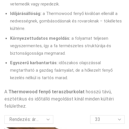
vetemedik vagy repedezik.
Időjárásállóság:
a Thermowood fenyő kiválóan ellenáll a
nedvességnek, gombásodásnak és rovaroknak – tökéletes
kültérre.
Környezettudatos megoldás:
a folyamat teljesen
vegyszermentes, így a fa természetes struktúrája és
biztonságossága megmarad.
Egyszerű karbantartás:
időszakos olajozással
megtartható a gazdag faárnyalat, de a hőkezelt fenyő
kezelés nélkül is tartós marad.
A
Thermowood fenyő teraszburkolat
hosszú távú,
esztétikus és időtálló megoldást kínál minden kültéri
felülethez.
termék
per