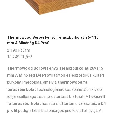
Thermowood Borovi Fenyő Teraszburkolat 26×115
mm A Minőség D4 Profil
2 190
Ft
/fm
18 249
Ft
/m²
Thermowood Borovi Fenyő Teraszburkolat 26×115
mm A Minőség D4 Profil
tartós és esztétikus kültéri
burkolati megoldás, amely a
thermowood fa
teraszburkolat
technológiának köszönhetően kiváló
időjárásállóságot és mérettartást biztosít. A
hőkezelt
fa teraszburkolat
hosszú élettartamú választás, a
D4
profil
pedig stabil, biztonságos járófelületet nyújt. A