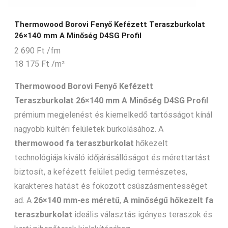
Thermowood Borovi Fenyő Kefézett Teraszburkolat
26×140 mm A Minőség D4SG Profil
2 690
Ft
/fm
18 175
Ft
/m²
Thermowood Borovi Fenyő Kefézett
Teraszburkolat 26×140 mm A Minőség D4SG Profil
prémium megjelenést és kiemelkedő tartósságot kínál
nagyobb kültéri felületek burkolásához. A
thermowood fa teraszburkolat
hőkezelt
technológiája kiváló időjárásállóságot és mérettartást
biztosít, a kefézett felület pedig természetes,
karakteres hatást és fokozott csúszásmentességet
ad. A
26×140 mm-es méretű
,
A minőségű hőkezelt fa
teraszburkolat
ideális választás igényes teraszok és