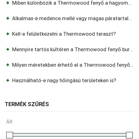
Miben különbözik a Thermowood fenyő a hagyományos fenyőtől?
Alkalmas-e medence mellé vagy magas páratartalmú területre?
Kell-e felületkezelni a Thermowood teraszt?
Mennyire tartós kültéren a Thermowood fenyő burkolat?
Milyen méretekben érhető el a Thermowood fenyő teraszburkolat?
Használható-e nagy hőingású területeken is?
TERMÉK SZŰRÉS
ÁR