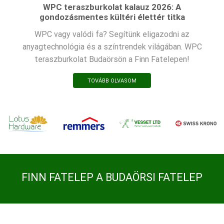
WPC teraszburkolat kalauz 2026: A
gondozásmentes kültéri élettér titka
WPC vagy valódi fa? Segítünk eligazodni az
anyagtechnológia és a színtrendek világában. WPC
teraszburkolat Budaörsön a Finn Fatelepen!
TOVÁBB OLVASOM
FINN FATELEP A BUDAÖRSI FATELEP