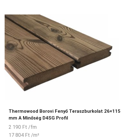
Thermowood Borovi Fenyő Teraszburkolat 26×115
mm A Minőség D4SG Profil
2 190
Ft
/fm
17 804
Ft
/m²