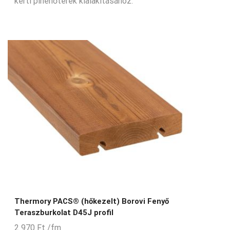
kerti pihenőterek kialakításához.
Thermory PACS® (hőkezelt) Borovi Fenyő
Teraszburkolat D45J profil
2 970
Ft
/fm