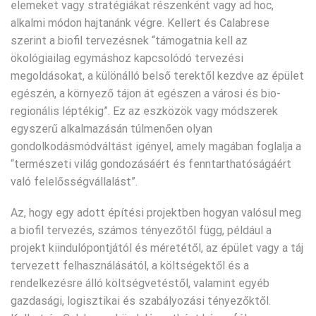
elemeket vagy stratégiákat részenként vagy ad hoc,
alkalmi módon hajtanánk végre. Kellert és Calabrese
szerint a biofil tervezésnek “támogatnia kell az
ökológiailag egymáshoz kapcsolódó tervezési
megoldásokat, a különálló belső terektől kezdve az épület
egészén, a környező tájon át egészen a városi és bio-
regionális léptékig”. Ez az eszközök vagy módszerek
egyszerű alkalmazásán túlmenően olyan
gondolkodásmódváltást igényel, amely magában foglalja a
“természeti világ gondozásáért és fenntarthatóságáért
való felelősségvállalást”.
Az, hogy egy adott építési projektben hogyan valósul meg
a biofil tervezés, számos tényezőtől függ, például a
projekt kiindulópontjától és méretétől, az épület vagy a táj
tervezett felhasználásától, a költségektől és a
rendelkezésre álló költségvetéstől, valamint egyéb
gazdasági, logisztikai és szabályozási tényezőktől.