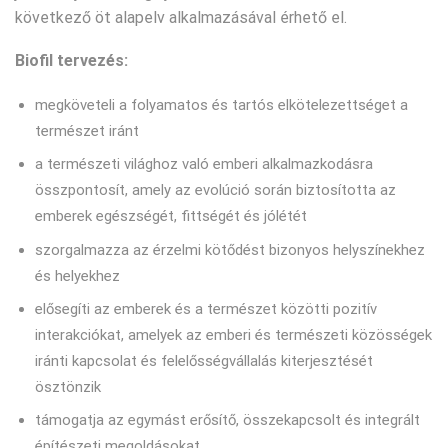
következő öt alapelv alkalmazásával érhető el.
Biofil tervezés:
megköveteli a folyamatos és tartós elkötelezettséget a
természet iránt
a természeti világhoz való emberi alkalmazkodásra
összpontosít, amely az evolúció során biztosította az
emberek egészségét, fittségét és jólétét
szorgalmazza az érzelmi kötődést bizonyos helyszínekhez
és helyekhez
elősegíti az emberek és a természet közötti pozitív
interakciókat, amelyek az emberi és természeti közösségek
iránti kapcsolat és felelősségvállalás kiterjesztését
ösztönzik
támogatja az egymást erősítő, összekapcsolt és integrált
építészeti megoldásokat.