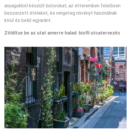
anyagokból készült bútorokat, az étteremben felelősen
beszerzett ételeket, és rengeteg növényt használnak
kívül és belül egyaránt.
Zöldítse be az utat amerre halad: biofil utcatervezés