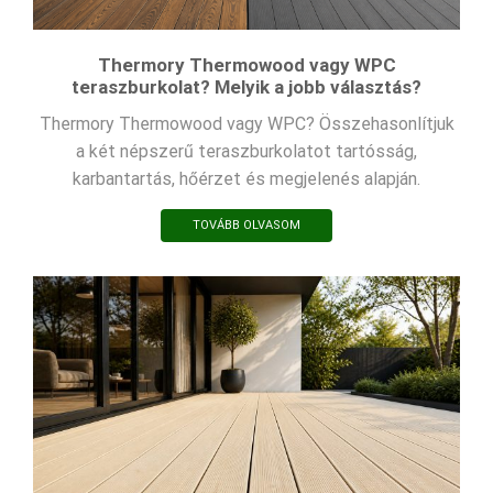
Thermory Thermowood vagy WPC
teraszburkolat? Melyik a jobb választás?
Thermory Thermowood vagy WPC? Összehasonlítjuk
a két népszerű teraszburkolatot tartósság,
karbantartás, hőérzet és megjelenés alapján.
TOVÁBB OLVASOM