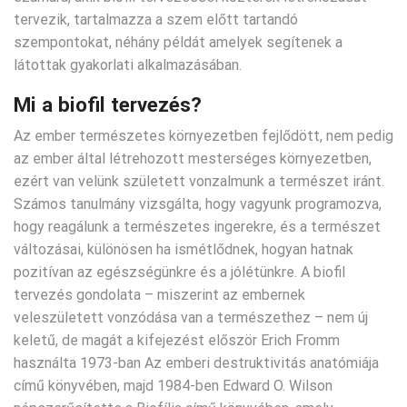
tervezik, tartalmazza a szem előtt tartandó
szempontokat, néhány példát amelyek segítenek a
látottak gyakorlati alkalmazásában.
Mi a biofil tervezés?
Az ember természetes környezetben fejlődött, nem pedig
az ember által létrehozott mesterséges környezetben,
ezért van velünk született vonzalmunk a természet iránt.
Számos tanulmány vizsgálta, hogy vagyunk programozva,
hogy reagálunk a természetes ingerekre, és a természet
változásai, különösen ha ismétlődnek, hogyan hatnak
pozitívan az egészségünkre és a jólétünkre. A biofil
tervezés gondolata – miszerint az embernek
veleszületett vonzódása van a természethez – nem új
keletű, de magát a kifejezést először Erich Fromm
használta 1973-ban Az emberi destruktivitás anatómiája
című könyvében, majd 1984-ben Edward O. Wilson