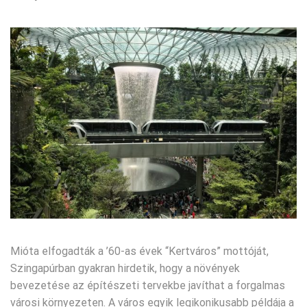
Mióta elfogadták a ’60-as évek “Kertváros” mottóját,
Szingapúrban gyakran hirdetik, hogy a növények
bevezetése az építészeti tervekbe javíthat a forgalmas
városi környezeten. A város egyik legikonikusabb példája a