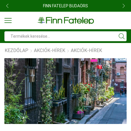
FINN FATELEP BUDAÖRS
Search
input
KEZDŐLAP
AKCIÓK-HÍREK
AKCIÓK-HÍREK