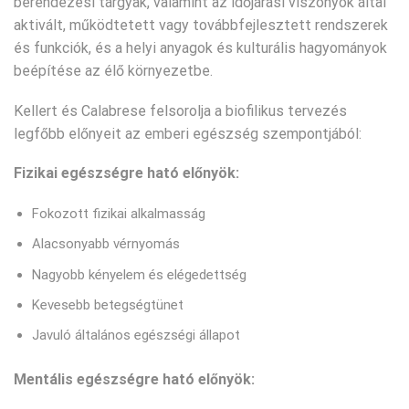
berendezési tárgyak, valamint az időjárási viszonyok által
aktivált, működtetett vagy továbbfejlesztett rendszerek
és funkciók, és a helyi anyagok és kulturális hagyományok
beépítése az élő környezetbe.
Kellert és Calabrese felsorolja a biofilikus tervezés
legfőbb előnyeit az emberi egészség szempontjából:
Fizikai egészségre ható előnyök:
Fokozott fizikai alkalmasság
Alacsonyabb vérnyomás
Nagyobb kényelem és elégedettség
Kevesebb betegségtünet
Javuló általános egészségi állapot
Mentális egészségre ható előnyök: