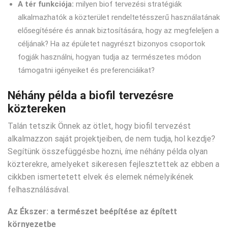
A tér funkciója:
milyen biof tervezési stratégiák
alkalmazhatók a közterület rendeltetésszerű használatának
elősegítésére és annak biztosítására, hogy az megfeleljen a
céljának? Ha az épületet nagyrészt bizonyos csoportok
fogják használni, hogyan tudja az természetes módon
támogatni igényeiket és preferenciáikat?
Néhány példa a biofil tervezésre
köztereken
Talán tetszik Önnek az ötlet, hogy biofil tervezést
alkalmazzon saját projektjeiben, de nem tudja, hol kezdje?
Segítünk összefüggésbe hozni, íme néhány példa olyan
közterekre, amelyeket sikeresen fejlesztettek az ebben a
cikkben ismertetett elvek és elemek némelyikének
felhasználásával.
Az Ékszer: a természet beépítése az épített
környezetbe