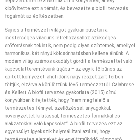
népszerűsítette a Biofília című könyvében, amely
kibővítette ezt a témát, és bevezette a biofil tervezés
fogalmát az építészetben.
Sajnos a természeti világot gyakran pusztán a
mesterséges világunk létrehozásához szükséges
erőforrásnak tekintik, nem pedig olyan színtérnek, amellyel
harmonikus, kétirányú kölcsönhatásban kellene élnünk. A
modern világ számos akadályt gördít a természettel való
kapcsolatteremtésünk útjába – az egyik fő bűnös az
épített környezet, ahol időnk nagy részét zárt térben
töltjük, elzárva a körülöttünk lévő természettől. Calabrese
és Kellert A biofil tervezés gyakorlata (2015) című
könyvükben kifejtették, hogy “nem megfelelő a
természetes fénnyel, szellőzéssel, anyagokkal,
növényzettel, kilátással, természetes formákkal és
alakzatokkal való kapcsolat”. A biofil tervezés ezt az
egyensúlyt igyekszik helyreállítani azáltal, hogy
természetes elemeket és együttműködő, támogató