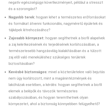
negatív egészségügyi következményeit, például a stresszt
és a szorongást?
Nagyobb terek:
hogyan lehet a természetes erőforrásokat
és formákat átvenni funkcionális, nagyméretű épületek és
tájképek létrehozásához?
Zajosabb környezet:
hogyan segíthetnek a biofil alapelvek
a zaj keletkezésének és terjedésének korlátozásában, a
természetesebb hangzásvilág kialakításában és a túlzott
zaj elől való meneküléshez szükséges területek
biztosításában?
Kevésbé biztonságos:
mivel a közterületekre való bejutás
nem úgy korlátozott, mint a magánintézmények és
lakóházak esetében, a kérdés: hogyan segíthetnek a biofil
elemek a belépők és távozók természetes
szabályozásában, és hogyan teremthetnek olyan
környezetet, ahol a biztonság könnyebben felügyelhető?