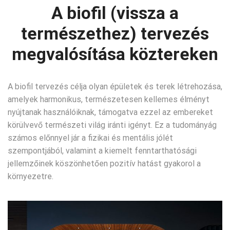
A biofil (vissza a
természethez) tervezés
megvalósítása köztereken
A biofil tervezés célja olyan épületek és terek létrehozása,
amelyek harmonikus, természetesen kellemes élményt
nyújtanak használóiknak, támogatva ezzel az embereket
körülvevő természeti világ iránti igényt. Ez a tudományág
számos előnnyel jár a fizikai és mentális jólét
szempontjából, valamint a kiemelt fenntarthatósági
jellemzőinek köszönhetően pozitív hatást gyakorol a
környezetre.