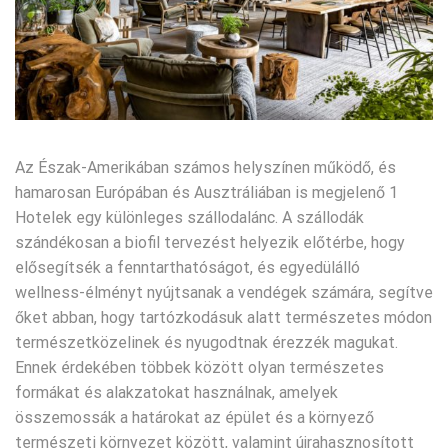
Az Észak-Amerikában számos helyszínen működő, és
hamarosan Európában és Ausztráliában is megjelenő 1
Hotelek egy különleges szállodalánc. A szállodák
szándékosan a biofil tervezést helyezik előtérbe, hogy
elősegítsék a fenntarthatóságot, és egyedülálló
wellness-élményt nyújtsanak a vendégek számára, segítve
őket abban, hogy tartózkodásuk alatt természetes módon
természetközelinek és nyugodtnak érezzék magukat.
Ennek érdekében többek között olyan természetes
formákat és alakzatokat használnak, amelyek
összemossák a határokat az épület és a környező
természeti környezet között, valamint újrahasznosított