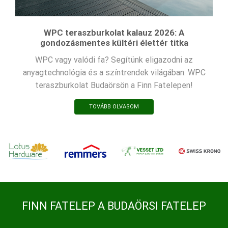
WPC teraszburkolat kalauz 2026: A
gondozásmentes kültéri élettér titka
WPC vagy valódi fa? Segítünk eligazodni az
anyagtechnológia és a színtrendek világában. WPC
teraszburkolat Budaörsön a Finn Fatelepen!
TOVÁBB OLVASOM
FINN FATELEP A BUDAÖRSI FATELEP