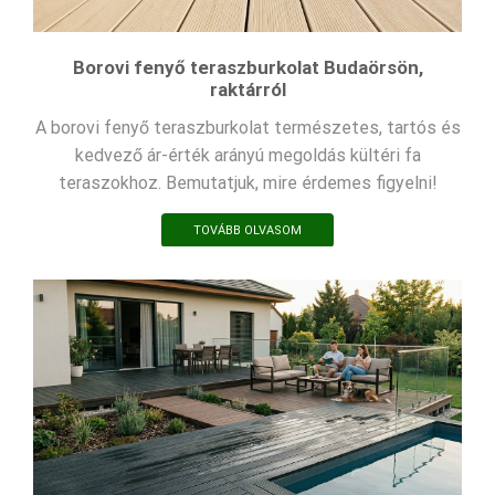
Borovi fenyő teraszburkolat Budaörsön,
raktárról
A borovi fenyő teraszburkolat természetes, tartós és
kedvező ár-érték arányú megoldás kültéri fa
teraszokhoz. Bemutatjuk, mire érdemes figyelni!
TOVÁBB OLVASOM