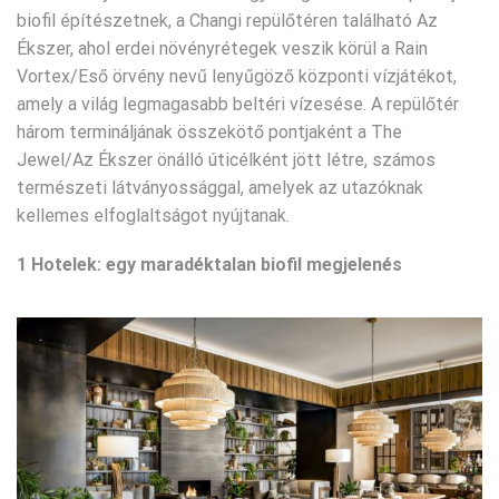
biofil építészetnek, a Changi repülőtéren található Az
Ékszer, ahol erdei növényrétegek veszik körül a Rain
Vortex/Eső örvény nevű lenyűgöző központi vízjátékot,
amely a világ legmagasabb beltéri vízesése. A repülőtér
három termináljának összekötő pontjaként a The
Jewel/Az Ékszer önálló úticélként jött létre, számos
természeti látványossággal, amelyek az utazóknak
kellemes elfoglaltságot nyújtanak.
1 Hotelek: egy maradéktalan biofil megjelenés