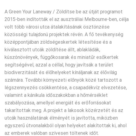
A Green Your Laneway / Zöldítse be az útját programot
2015-ben indították el az ausztráliai Melbourne-ben, célja
volt több városi utca átalakításának ösztönzése
közösségi tulajdonú projektek révén. A fő tevékenység
középpontjában zöldségeskertek létesítése és a
kiválasztott utcák zöldítése állt, ablakládák,
kúszónövények, függőkosarak és miniatűr esőkertek
segítségével, azzal a céllal, hogy javítsák a terület
biodiverzitását és élőhelyeket kínáljanak az élővilág
számára. További környezeti előnyök közé tartozott a
légszennyezés csökkentése, a csapadékvíz elvezetése,
valamint a kánikula időszakokban a hőmérséklet
szabályozása, amellyel energiát és erőforrásokat
takarítottak meg. A projekt a lakosok közérzetét és az
utcák használatának élményét is javította, miközben
egyszerű útvonalakból olyan helyeket alakítottak ki, ahol
az emberek valóban szívesen töltenek időt.