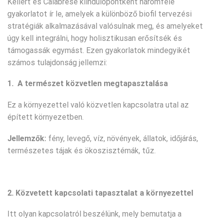
Kellert és Calabrese kiindulópontként háromféle
gyakorlatot ír le, amelyek a különböző biofil tervezési
stratégiák alkalmazásával valósulnak meg, és amelyeket
úgy kell integrálni, hogy holisztikusan erősítsék és
támogassák egymást. Ezen gyakorlatok mindegyikét
számos tulajdonság jellemzi:
1. A természet közvetlen megtapasztalása
Ez a környezettel való közvetlen kapcsolatra utal az
épített környezetben.
Jellemzők:
fény, levegő, víz, növények, állatok, időjárás,
természetes tájak és ökoszisztémák, tűz.
2. Közvetett kapcsolati tapasztalat a környezettel
Itt olyan kapcsolatról beszélünk, mely bemutatja a