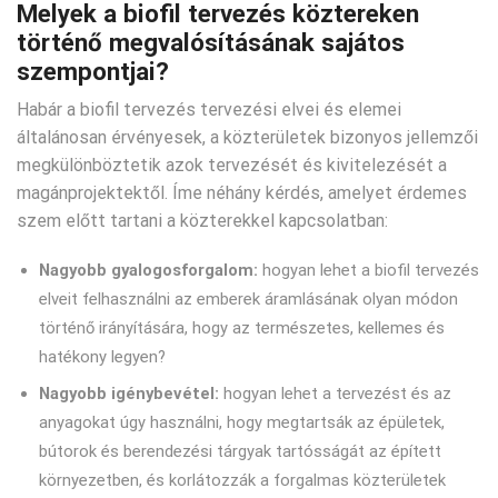
Melyek a biofil tervezés köztereken
történő megvalósításának sajátos
szempontjai?
Habár a biofil tervezés tervezési elvei és elemei
általánosan érvényesek, a közterületek bizonyos jellemzői
megkülönböztetik azok tervezését és kivitelezését a
magánprojektektől. Íme néhány kérdés, amelyet érdemes
szem előtt tartani a közterekkel kapcsolatban:
Nagyobb gyalogosforgalom:
hogyan lehet a biofil tervezés
elveit felhasználni az emberek áramlásának olyan módon
történő irányítására, hogy az természetes, kellemes és
hatékony legyen?
Nagyobb igénybevétel:
hogyan lehet a tervezést és az
anyagokat úgy használni, hogy megtartsák az épületek,
bútorok és berendezési tárgyak tartósságát az épített
környezetben, és korlátozzák a forgalmas közterületek