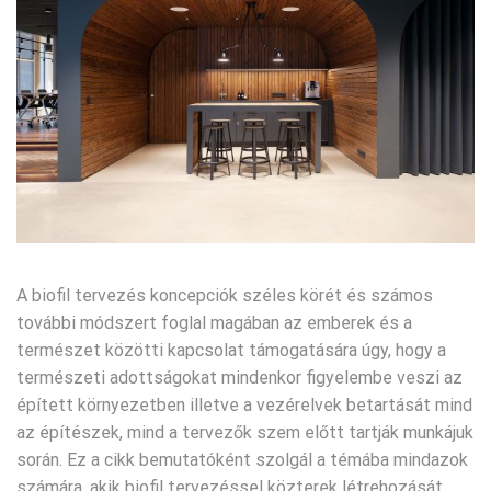
A biofil tervezés koncepciók széles körét és számos
további módszert foglal magában az emberek és a
természet közötti kapcsolat támogatására úgy, hogy a
természeti adottságokat mindenkor figyelembe veszi az
épített környezetben illetve a vezérelvek betartását mind
az építészek, mind a tervezők szem előtt tartják munkájuk
során. Ez a cikk bemutatóként szolgál a témába mindazok
számára, akik biofil tervezéssel közterek létrehozását