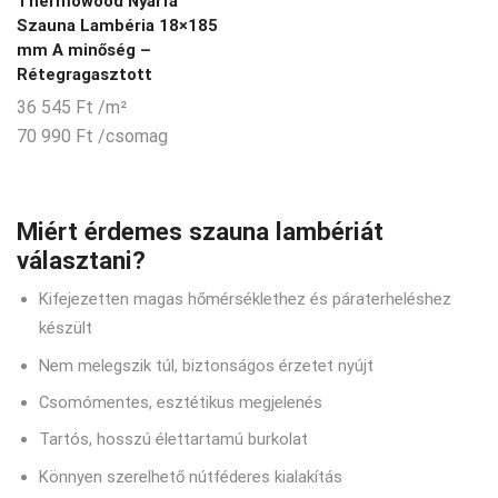
Thermowood Nyárfa
Szauna Lambéria 18×185
mm A minőség –
Rétegragasztott
36 545
Ft
/m²
70 990
Ft
/csomag
Miért érdemes szauna lambériát
választani?
Kifejezetten magas hőmérséklethez és páraterheléshez
készült
Nem melegszik túl, biztonságos érzetet nyújt
Csomómentes, esztétikus megjelenés
Tartós, hosszú élettartamú burkolat
Könnyen szerelhető nútféderes kialakítás