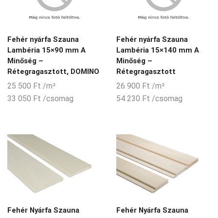
Fehér nyárfa Szauna
Fehér nyárfa Szauna
Lambéria 15×90 mm A
Lambéria 15×140 mm A
Minőség –
Minőség –
Rétegragasztott, DOMINO
Rétegragasztott
25 500
Ft
/m²
26 900
Ft
/m²
33 050
Ft
/csomag
54 230
Ft
/csomag
Fehér Nyárfa Szauna
Fehér Nyárfa Szauna