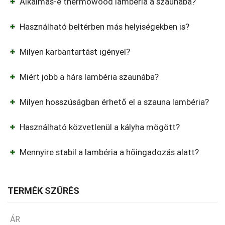
Alkalmas-e thermowood lambéria a szaunába?
Használható beltérben más helyiségekben is?
Milyen karbantartást igényel?
Miért jobb a hárs lambéria szaunába?
Milyen hosszúságban érhető el a szauna lambéria?
Használható közvetlenül a kályha mögött?
Mennyire stabil a lambéria a hőingadozás alatt?
TERMÉK SZŰRÉS
ÁR