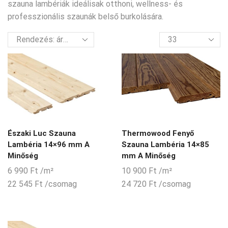
szauna lambériák ideálisak otthoni, wellness- és
professzionális szaunák belső burkolására.
termék
per
oldal
Északi Luc Szauna
Thermowood Fenyő
Lambéria 14×96 mm A
Szauna Lambéria 14×85
Minőség
mm A Minőség
6 990
Ft
/m²
10 900
Ft
/m²
22 545
Ft
/csomag
24 720
Ft
/csomag