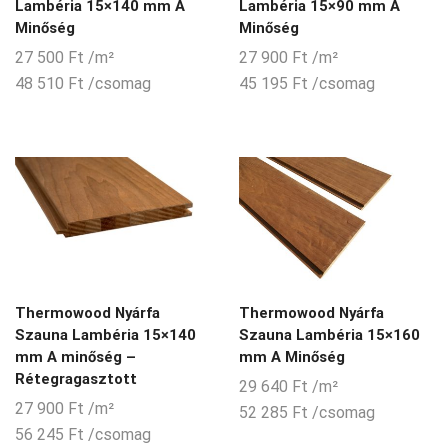
Lambéria 15×140 mm A
Lambéria 15×90 mm A
Minőség
Minőség
27 500
Ft
/m²
27 900
Ft
/m²
48 510
Ft
/csomag
45 195
Ft
/csomag
Thermowood Nyárfa
Thermowood Nyárfa
Szauna Lambéria 15×140
Szauna Lambéria 15×160
mm A minőség –
mm A Minőség
Rétegragasztott
29 640
Ft
/m²
27 900
Ft
/m²
52 285
Ft
/csomag
56 245
Ft
/csomag