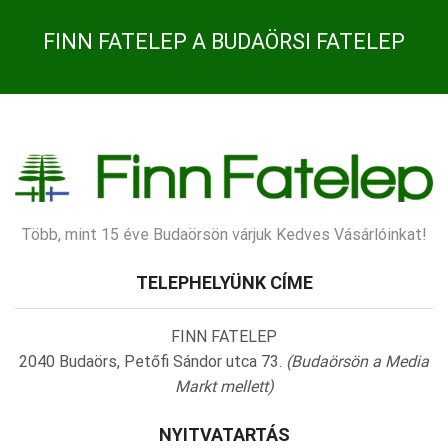
FINN FATELEP A BUDAÖRSI FATELEP
Több, mint 15 éve Budaörsön várjuk Kedves Vásárlóinkat!
TELEPHELYÜNK CÍME
FINN FATELEP
2040 Budaörs, Petőfi Sándor utca 73.
(Budaörsön a Media
Markt mellett)
NYITVATARTÁS