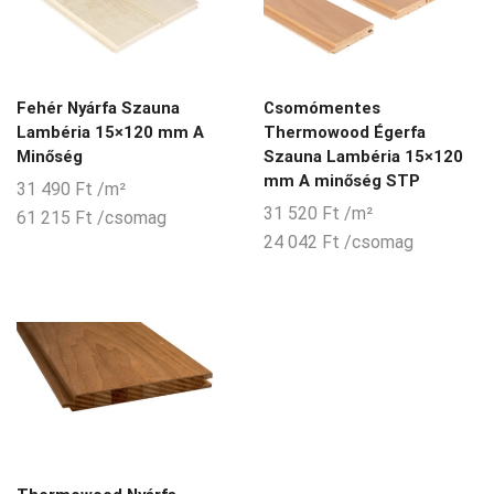
Fehér Nyárfa Szauna
Csomómentes
Lambéria 15×120 mm A
Thermowood Égerfa
Minőség
Szauna Lambéria 15×120
mm A minőség STP
31 490
Ft
/m²
31 520
Ft
/m²
61 215
Ft
/csomag
24 042
Ft
/csomag