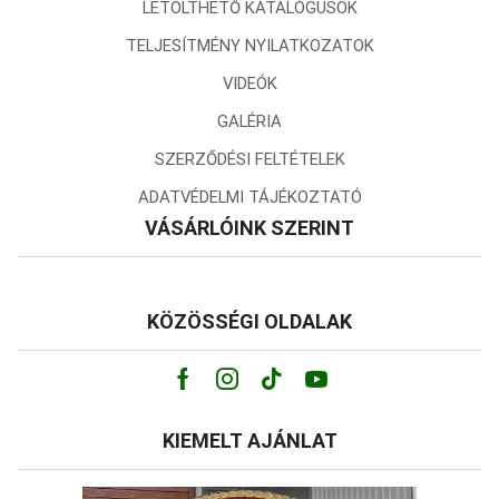
LETÖLTHETŐ KATALÓGUSOK
TELJESÍTMÉNY NYILATKOZATOK
VIDEÓK
GALÉRIA
SZERZŐDÉSI FELTÉTELEK
ADATVÉDELMI TÁJÉKOZTATÓ
VÁSÁRLÓINK SZERINT
KÖZÖSSÉGI OLDALAK
Facebook
Instagram
Tik-
Youtube
tok
KIEMELT AJÁNLAT