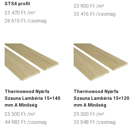
STS4 profil
23 900
Ft
/m²
23 470
Ft
/m²
33 416
Ft
/csomag
26 615
Ft
/csomag
Thermowood Nyárfa
Thermowood Nyárfa
Szauna Lambéria 15×140
Szauna Lambéria 15×120
mm A Minőség
mm A Minőség
25 500
Ft
/m²
25 500
Ft
/m²
44 982
Ft
/csomag
33 048
Ft
/csomag