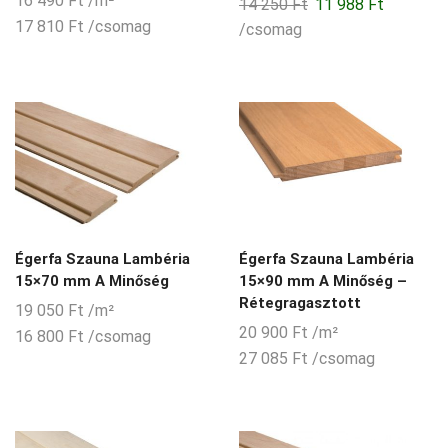
16 490
Ft
/m²
price
price
14 250
Ft
11 988
Ft
was:
is:
17 810
Ft
/csomag
/csomag
21
18
990 Ft.
500 Ft.
Égerfa Szauna Lambéria
Égerfa Szauna Lambéria
15×70 mm A Minőség
15×90 mm A Minőség –
Rétegragasztott
19 050
Ft
/m²
20 900
Ft
/m²
16 800
Ft
/csomag
27 085
Ft
/csomag