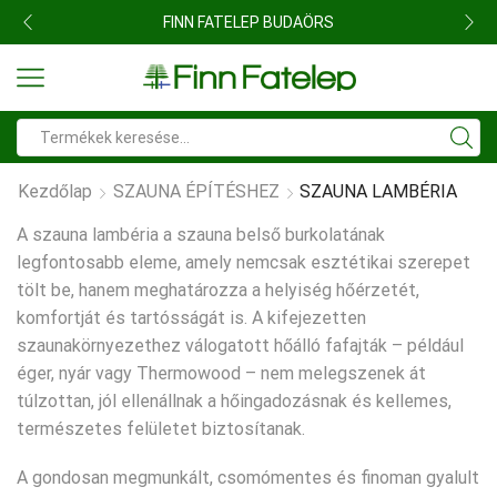
FINN FATELEP BUDAÖRS
Search
input
Kezdőlap
SZAUNA ÉPÍTÉSHEZ
SZAUNA LAMBÉRIA
A szauna lambéria a szauna belső burkolatának
legfontosabb eleme, amely nemcsak esztétikai szerepet
tölt be, hanem meghatározza a helyiség hőérzetét,
komfortját és tartósságát is. A kifejezetten
szaunakörnyezethez válogatott hőálló fafajták – például
éger, nyár vagy
Thermowood
– nem melegszenek át
túlzottan, jól ellenállnak a hőingadozásnak és kellemes,
természetes felületet biztosítanak.
A gondosan megmunkált, csomómentes és finoman gyalult