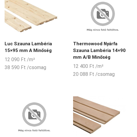
Luc Szauna Lambéria
Thermowood Nyárfa
15×95 mm A Minőség
Szauna Lambéria 14×90
mm A/B Minőség
12 090
Ft
/m²
12 400
Ft
/m²
38 590
Ft
/csomag
20 088
Ft
/csomag