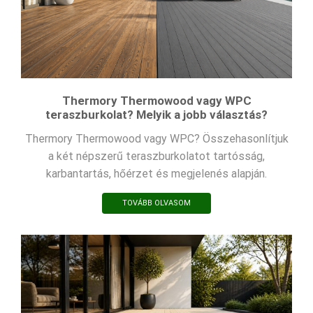
Thermory Thermowood vagy WPC
teraszburkolat? Melyik a jobb választás?
Thermory Thermowood vagy WPC? Összehasonlítjuk
a két népszerű teraszburkolatot tartósság,
karbantartás, hőérzet és megjelenés alapján.
TOVÁBB OLVASOM