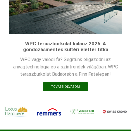
WPC teraszburkolat kalauz 2026: A
gondozásmentes kültéri élettér titka
WPC vagy valódi fa? Segítünk eligazodni az
anyagtechnológia és a színtrendek világában. WPC
teraszburkolat Budaörsön a Finn Fatelepen!
TOVÁBB OLVASOM