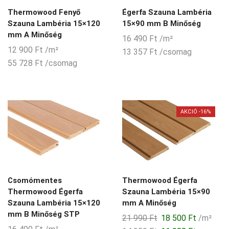
Thermowood Fenyő
Égerfa Szauna Lambéria
Szauna Lambéria 15×120
15×90 mm B Minőség
mm A Minőség
16 490
Ft
/m²
12 900
Ft
/m²
13 357
Ft
/csomag
55 728
Ft
/csomag
AKCIÓ -16%
Csomómentes
Thermowood Égerfa
Thermowood Égerfa
Szauna Lambéria 15×90
Szauna Lambéria 15×120
mm A Minőség
mm B Minőség STP
Original
Current
21 990
Ft
18 500
Ft
/m²