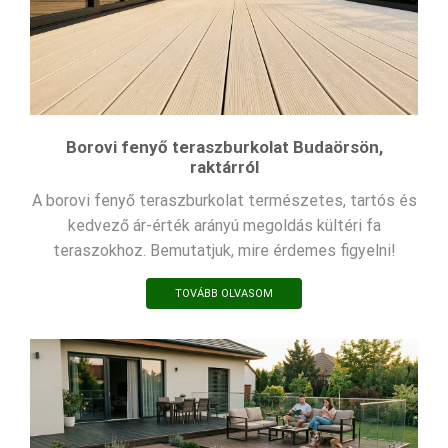
Borovi fenyő teraszburkolat Budaörsön,
raktárról
A borovi fenyő teraszburkolat természetes, tartós és
kedvező ár-érték arányú megoldás kültéri fa
teraszokhoz. Bemutatjuk, mire érdemes figyelni!
TOVÁBB OLVASOM