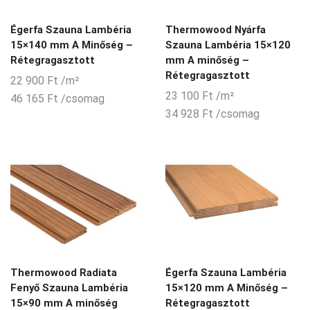
Égerfa Szauna Lambéria
Thermowood Nyárfa
15×140 mm A Minőség –
Szauna Lambéria 15×120
Rétegragasztott
mm A minőség –
Rétegragasztott
22 900
Ft
/m²
23 100
Ft
/m²
46 165
Ft
/csomag
34 928
Ft
/csomag
Thermowood Radiata
Égerfa Szauna Lambéria
Fenyő Szauna Lambéria
15×120 mm A Minőség –
15×90 mm A minőség
Rétegragasztott