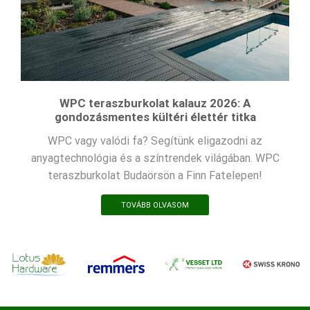
WPC teraszburkolat kalauz 2026: A
gondozásmentes kültéri élettér titka
WPC vagy valódi fa? Segítünk eligazodni az
anyagtechnológia és a színtrendek világában. WPC
teraszburkolat Budaörsön a Finn Fatelepen!
TOVÁBB OLVASOM