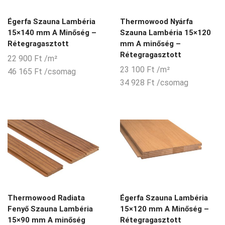
Égerfa Szauna Lambéria
Thermowood Nyárfa
15×140 mm A Minőség –
Szauna Lambéria 15×120
Rétegragasztott
mm A minőség –
Rétegragasztott
22 900
Ft
/m²
23 100
Ft
/m²
46 165
Ft
/csomag
34 928
Ft
/csomag
Thermowood Radiata
Égerfa Szauna Lambéria
Fenyő Szauna Lambéria
15×120 mm A Minőség –
15×90 mm A minőség
Rétegragasztott