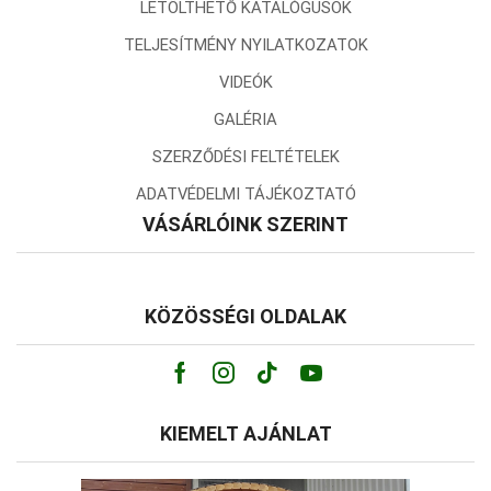
LETÖLTHETŐ KATALÓGUSOK
TELJESÍTMÉNY NYILATKOZATOK
VIDEÓK
GALÉRIA
SZERZŐDÉSI FELTÉTELEK
ADATVÉDELMI TÁJÉKOZTATÓ
VÁSÁRLÓINK SZERINT
KÖZÖSSÉGI OLDALAK
Facebook
Instagram
Tik-
Youtube
tok
KIEMELT AJÁNLAT