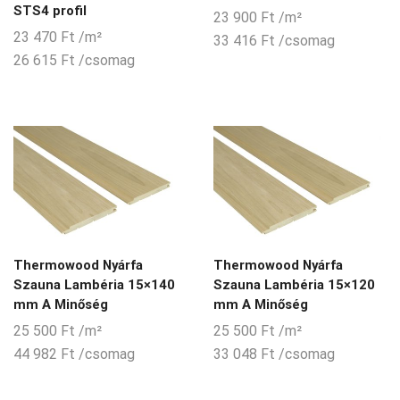
STS4 profil
23 900
Ft
/m²
23 470
Ft
/m²
33 416
Ft
/csomag
26 615
Ft
/csomag
Thermowood Nyárfa
Thermowood Nyárfa
Szauna Lambéria 15×140
Szauna Lambéria 15×120
mm A Minőség
mm A Minőség
25 500
Ft
/m²
25 500
Ft
/m²
44 982
Ft
/csomag
33 048
Ft
/csomag