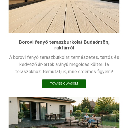
Borovi fenyő teraszburkolat Budaörsön,
raktárról
A borovi fenyő teraszburkolat természetes, tartós és
kedvező ár-érték arányú megoldás kültéri fa
teraszokhoz. Bemutatjuk, mire érdemes figyelni!
TOVÁBB OLVASOM