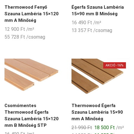
Thermowood Fenyő
Égerfa Szauna Lambéria
Szauna Lambéria 15×120
15×90 mm B Minőség
mm A Minőség
16 490
Ft
/m²
12 900
Ft
/m²
13 357
Ft
/csomag
55 728
Ft
/csomag
AKCIÓ -16%
Csomómentes
Thermowood Égerfa
Thermowood Égerfa
Szauna Lambéria 15×90
Szauna Lambéria 15×120
mm A Minőség
mm B Minőség STP
Original
Current
21 990
Ft
18 500
Ft
/m²