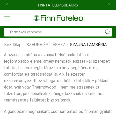
FINN FATELEP BUDAÖRS
Search
input
Kezdőlap
SZAUNA ÉPÍTÉSHEZ
SZAUNA LAMBÉRIA
A szauna lambéria a szauna belső burkolatának
legfontosabb eleme, amely nemcsak esztétikai szerepet
tölt be, hanem meghatározza a helyiség hőérzetét,
komfortját és tartósságát is. A kifejezetten
szaunakörnyezethez válogatott hőálló fafajták – például
éger, nyár vagy
Thermowood
– nem melegszenek át
túlzottan, jól ellenállnak a hőingadozásnak és kellemes,
természetes felületet biztosítanak.
A gondosan megmunkált, csomómentes és finoman gyalult