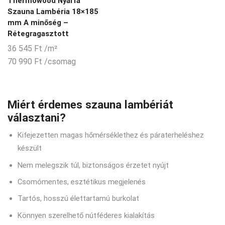
Thermowood Nyárfa
Szauna Lambéria 18×185
mm A minőség –
Rétegragasztott
36 545
Ft
/m²
70 990
Ft
/csomag
Miért érdemes szauna lambériát
választani?
Kifejezetten magas hőmérséklethez és páraterheléshez
készült
Nem melegszik túl, biztonságos érzetet nyújt
Csomómentes, esztétikus megjelenés
Tartós, hosszú élettartamú burkolat
Könnyen szerelhető nútféderes kialakítás