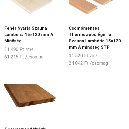
Fehér Nyárfa Szauna
Csomómentes
Lambéria 15×120 mm A
Thermowood Égerfa
Minőség
Szauna Lambéria 15×120
mm A minőség STP
31 490
Ft
/m²
31 520
Ft
/m²
61 215
Ft
/csomag
24 042
Ft
/csomag