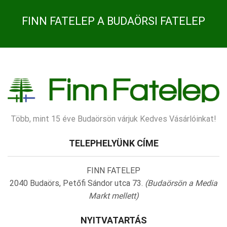
FINN FATELEP A BUDAÖRSI FATELEP
Több, mint 15 éve Budaörsön várjuk Kedves Vásárlóinkat!
TELEPHELYÜNK CÍME
FINN FATELEP
2040 Budaörs, Petőfi Sándor utca 73.
(Budaörsön a Media
Markt mellett)
NYITVATARTÁS