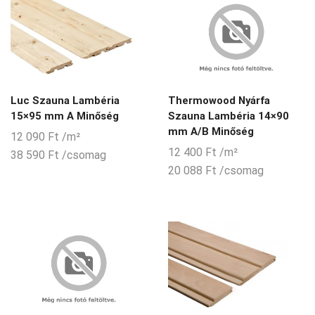
Luc Szauna Lambéria
Thermowood Nyárfa
15×95 mm A Minőség
Szauna Lambéria 14×90
mm A/B Minőség
12 090
Ft
/m²
12 400
Ft
/m²
38 590
Ft
/csomag
20 088
Ft
/csomag