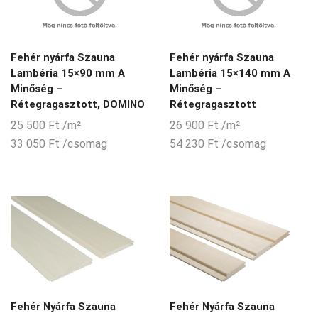
Fehér nyárfa Szauna
Fehér nyárfa Szauna
Lambéria 15×90 mm A
Lambéria 15×140 mm A
Minőség –
Minőség –
Rétegragasztott, DOMINO
Rétegragasztott
25 500
Ft
/m²
26 900
Ft
/m²
33 050
Ft
/csomag
54 230
Ft
/csomag
Fehér Nyárfa Szauna
Fehér Nyárfa Szauna