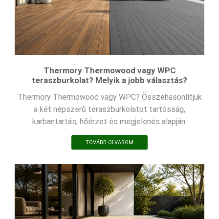
Thermory Thermowood vagy WPC
teraszburkolat? Melyik a jobb választás?
Thermory Thermowood vagy WPC? Összehasonlítjuk
a két népszerű teraszburkolatot tartósság,
karbantartás, hőérzet és megjelenés alapján.
TOVÁBB OLVASOM