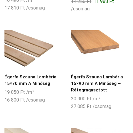
16 490
Ft
/m²
price
price
14 250
Ft
11 988
Ft
was:
is:
17 810
Ft
/csomag
/csomag
21
18
990 Ft.
500 Ft.
Égerfa Szauna Lambéria
Égerfa Szauna Lambéria
15×70 mm A Minőség
15×90 mm A Minőség –
Rétegragasztott
19 050
Ft
/m²
20 900
Ft
/m²
16 800
Ft
/csomag
27 085
Ft
/csomag