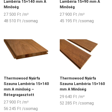
Lambéria 15×140 mm A
Lambéria 15×90 mm A
Minőség
Minőség
27 500
Ft
/m²
27 900
Ft
/m²
48 510
Ft
/csomag
45 195
Ft
/csomag
Thermowood Nyárfa
Thermowood Nyárfa
Szauna Lambéria 15×140
Szauna Lambéria 15×160
mm A minőség –
mm A Minőség
Rétegragasztott
29 640
Ft
/m²
27 900
Ft
/m²
52 285
Ft
/csomag
56 245
Ft
/csomag