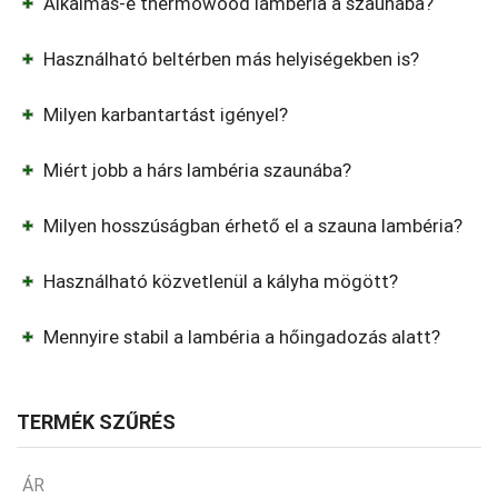
Alkalmas-e thermowood lambéria a szaunába?
Használható beltérben más helyiségekben is?
Milyen karbantartást igényel?
Miért jobb a hárs lambéria szaunába?
Milyen hosszúságban érhető el a szauna lambéria?
Használható közvetlenül a kályha mögött?
Mennyire stabil a lambéria a hőingadozás alatt?
TERMÉK SZŰRÉS
ÁR