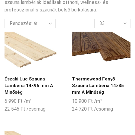
szauna lambériák ideálisak otthoni, wellness- és
professzionális szaunák belső burkolására.
termék
per
oldal
Északi Luc Szauna
Thermowood Fenyő
Lambéria 14×96 mm A
Szauna Lambéria 14×85
Minőség
mm A Minőség
6 990
Ft
/m²
10 900
Ft
/m²
22 545
Ft
/csomag
24 720
Ft
/csomag