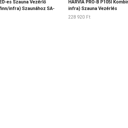
ED-es Szauna Vezérlő
HARVIA PRO-B P105I Kombiná
finn/infra) Szaunához SA-
infra) Szauna Vezérlés
228 920
Ft