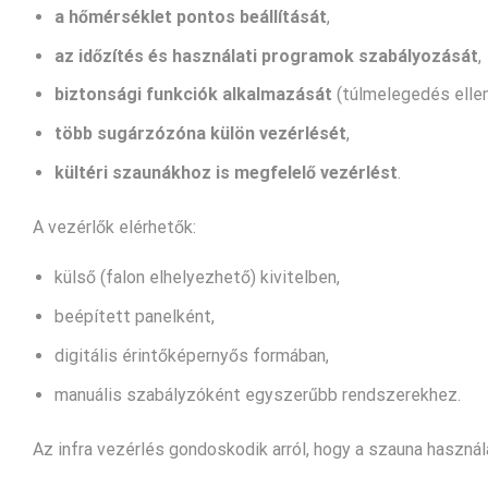
a hőmérséklet pontos beállítását
,
az időzítés és használati programok szabályozását
,
biztonsági funkciók alkalmazását
(túlmelegedés ellen
több sugárzózóna külön vezérlését
,
kültéri szaunákhoz is megfelelő vezérlést
.
A vezérlők elérhetők:
külső (falon elhelyezhető) kivitelben,
beépített panelként,
digitális érintőképernyős formában,
manuális szabályzóként egyszerűbb rendszerekhez.
Az infra vezérlés gondoskodik arról, hogy a szauna haszná