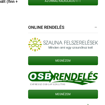
AZONNALI KALKULÁCIÓ ITT
lt (finn +
ONLINE RENDELÉS
MEGNÉZEM
MEGNÉZEM