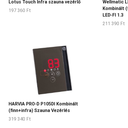
Lotus Touch Infra szauna vezérlő
Wellmatic L
Kombinált (
197 360
Ft
LED-FI 1.3
211 390
Ft
HARVIA PRO-D P105DI Kombinált
(finn+infra) Szauna Vezérlés
319 340
Ft