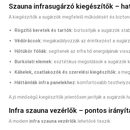
Szauna infrasugárzó kiegészítők – ha
A kiegészítők a sugárzók megfelelő működését és biztons
Rögzítő keretek és tartók:
biztosítják a sugárzók sta
Védőrácsok:
megakadályozzák az érintkezést a sugárzó
Hőtükör fóliák:
segítenek az infra hő energiájának viss
Burkolati elemek:
esztétikus megoldások a sugárzók k
Kábelek, csatlakozók és szerelési kiegészítők:
a meg
Háttámlák infra panelekhez:
komfortosabb testhelyzet
A jó minőségű kiegészítők jelentősen javítják a sugárzók 
Infra
szauna vezérlők – pontos irányí
A modern
infra
szauna vezérlők
lehetővé teszik: