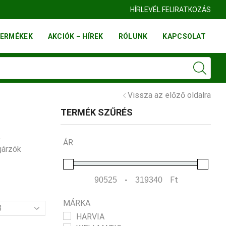
HÍRLEVÉL FELIRATKOZÁS
ERMÉKEK
AKCIÓK – HÍREK
RÓLUNK
KAPCSOLAT
Vissza az előző oldalra
TERMÉK SZŰRÉS
,
ÁR
gárzók
-
Ft
Minimum Price
Maximum Price
MÁRKA
mék
HARVIA