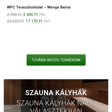
WPC Teraszburkolat – Wenge Barna
Original
Current
2 990
Ft
2 490
Ft
/fm
price
price
20 620
Ft
17 170
Ft
/m²
was:
is:
2
2
990 Ft.
490 Ft.
TOVÁBBI AKCIÓS TERMÉKEINK
SZAUNA KÁLYHÁK
SZAUNA KÁLYHÁK NAGY
VÁLASZTÉKBAN