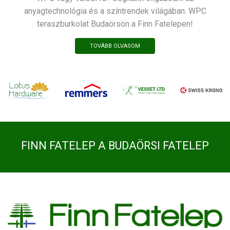
anyagtechnológia és a színtrendek világában. WPC
teraszburkolat Budaörsön a Finn Fatelepen!
TOVÁBB OLVASOM
FINN FATELEP A BUDAÖRSI FATELEP