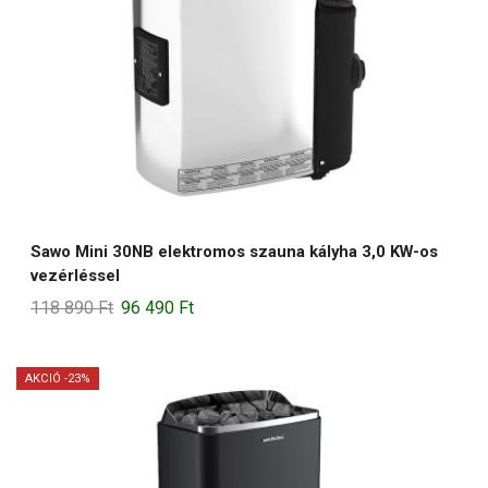
Sawo Mini 30NB elektromos szauna kályha 3,0 KW-os
vezérléssel
Original
Current
118 890
Ft
96 490
Ft
price
price
was:
is:
AKCIÓ -23%
118
96
890 Ft.
490 Ft.