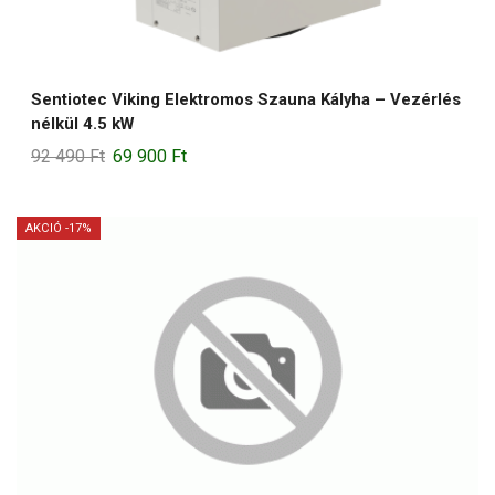
Sentiotec Viking Elektromos Szauna Kályha – Vezérlés
nélkül 4.5 kW
Original
Current
92 490
Ft
69 900
Ft
price
price
was:
is:
AKCIÓ -17%
92
69
490 Ft.
900 Ft.