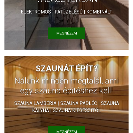
ELEKTROMOS | FATÜZELÉSŰ | KOMBINÁLT
MEGNÉZEM
SZAUNÁT ÉPÍT?
Nálunk minden megtalál, ami
egy szauna építéshez kell!
SZAUNA LAMBÉRIA | SZAUNA PADLÉC | SZAUNA
KÁLYHA | SZAUNA KIEGÉSZÍTŐL
MEGNÉZEM