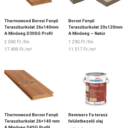
Thermowood Borovi Fenyő
Borovi Fenyő
Teraszburkolat 26x140mm
Teraszburkolat 20x120mm
A Minőség D30SG Profil
A Minőség – Natúr
2 590
Ft
/fm
1 290
Ft
/fm
17 499
Ft
/m²
11 517
Ft
/m²
Thermowood Borovi Fenyő
Remmers Fa terasz
Teraszburkolat 26×140 mm
felületkezelő olaj
A Minőség D4SG Profil