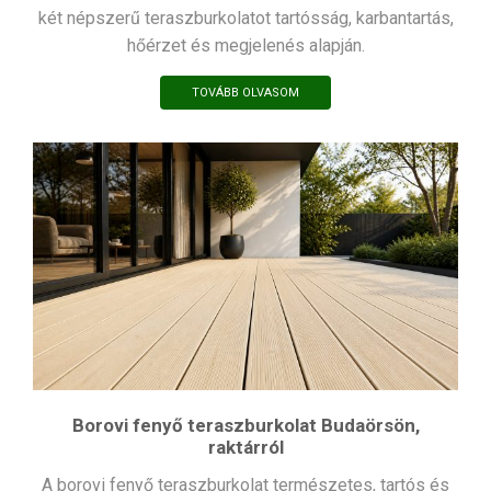
két népszerű teraszburkolatot tartósság, karbantartás,
hőérzet és megjelenés alapján.
TOVÁBB OLVASOM
Borovi fenyő teraszburkolat Budaörsön,
raktárról
A borovi fenyő teraszburkolat természetes, tartós és