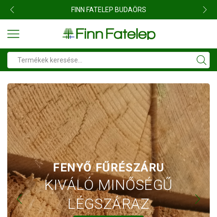
+36 23 414 037
Search
input
FENYŐ FŰRÉSZÁRU
KIVÁLÓ MINŐSÉGŰ
LÉGSZÁRAZ