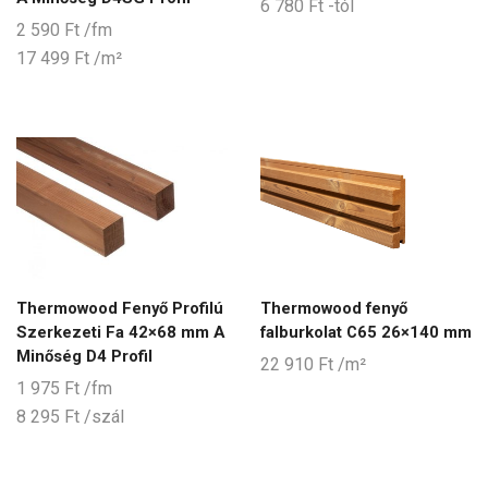
6 780
Ft
-tól
2 590
Ft
/fm
17 499
Ft
/m²
Thermowood Fenyő Profilú
Thermowood fenyő
Szerkezeti Fa 42×68 mm A
falburkolat C65 26×140 mm
Minőség D4 Profil
22 910
Ft
/m²
1 975
Ft
/fm
8 295
Ft
/szál