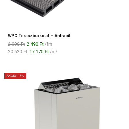
WPC Teraszburkolat – Antracit
Original
Current
2 990
Ft
2 490
Ft
/fm
price
price
20 620
Ft
17 170
Ft
/m²
was:
is:
2
2
990 Ft.
490 Ft.
AKCIÓ -13%