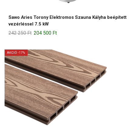
Sawo Aries Torony Elektromos Szauna Kályha beépített
vezérléssel 7.5 kW
Original
Current
242 250
Ft
204 500
Ft
price
price
was:
is:
AKCIÓ -17%
242
204
250 Ft.
500 Ft.