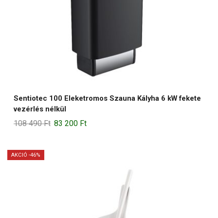
Sentiotec 100 Eleketromos Szauna Kályha 6 kW fekete
vezérlés nélkül
Original
Current
108 490
Ft
83 200
Ft
price
price
was:
is:
AKCIÓ -46%
108
83
490 Ft.
200 Ft.