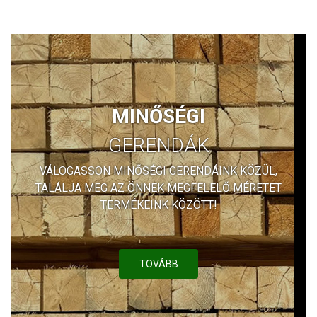
MINŐSÉGI
GERENDÁK
VÁLOGASSON MINŐSÉGI GERENDÁINK KÖZÜL,
TALÁLJA MEG AZ ÖNNEK MEGFELELŐ MÉRETET
TERMÉKEINK KÖZÖTT!
TOVÁBB