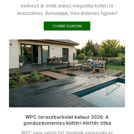
kedvező ár-érték arányú megoldás kültéri fa
teraszokhoz. Bemutatjuk, mire érdemes figyelni!
TOVÁBB OLVASOM
WPC teraszburkolat kalauz 2026: A
gondozásmentes kültéri élettér titka
WPC vagy valódi fa? Segítünk eligazodni az