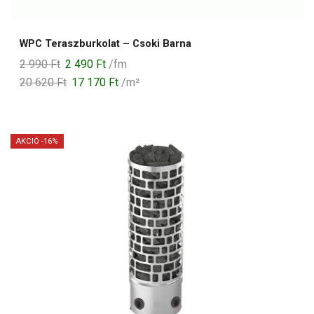
WPC Teraszburkolat – Csoki Barna
Original
Current
2 990
Ft
2 490
Ft
/fm
price
price
20 620
Ft
17 170
Ft
/m²
was:
is:
2
2
990 Ft.
490 Ft.
AKCIÓ -16%