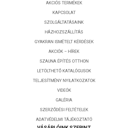
AKCIÓS TERMÉKEK
KAPCSOLAT
SZOLGÁLTATÁSAINK
HÁZHOZSZÁLLÍTÁS
GYAKRAN ISMÉTELT KÉRDÉSEK
AKCIÓK – HÍREK
SZAUNA ÉPÍTÉS OTTHON
LETÖLTHETŐ KATALÓGUSOK
TELJESÍTMÉNY NYILATKOZATOK
VIDEÓK
GALÉRIA
SZERZŐDÉSI FELTÉTELEK
ADATVÉDELMI TÁJÉKOZTATÓ
VÁSÁRLÓINK SZERINT