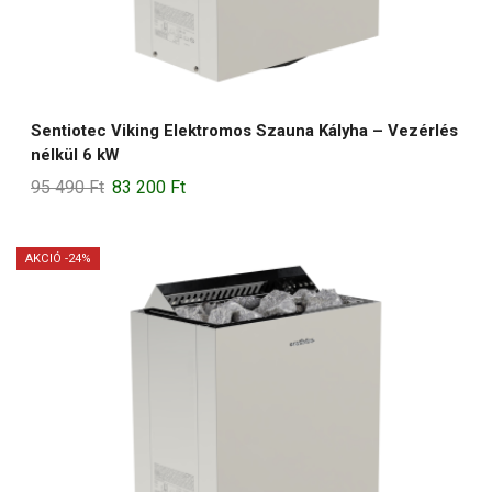
Sentiotec Viking Elektromos Szauna Kályha – Vezérlés
nélkül 6 kW
Original
Current
95 490
Ft
83 200
Ft
price
price
was:
is:
AKCIÓ -24%
95
83
490 Ft.
200 Ft.