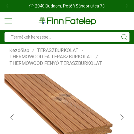
FINN FATELEP BUDAÖRS
Search
input
Kezdőlap
TERASZBURKOLAT
/
/
THERMOWOOD FA TERASZBURKOLAT
/
THERMOWOOD FENYŐ TERASZBURKOLAT