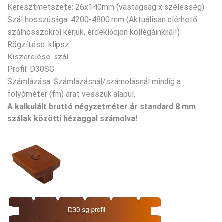
Keresztmetszete: 26x140mm (vastagság x szélesség)
Szál hosszúsága: 4200-4800 mm (Aktuálisan elérhető
szálhosszokról kérjük, érdeklődjön kollégáinknál!)
Rögzítése: klipsz
Kiszerelése: szál
Profil: D30SG
Számlázása: Számlázásnál/számolásnál mindig a
folyóméter (fm) árat vesszük alapul.
A kalkulált bruttó négyzetméter ár standard 8 mm
szálak közötti hézaggal számolva!