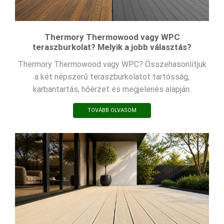
Thermory Thermowood vagy WPC
teraszburkolat? Melyik a jobb választás?
Thermory Thermowood vagy WPC? Összehasonlítjuk
a két népszerű teraszburkolatot tartósság,
karbantartás, hőérzet és megjelenés alapján.
TOVÁBB OLVASOM