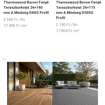
Thermowood Borovi Fenyő
Thermowood Borovi Fenyő
Teraszburkolat 26×140
Teraszburkolat 26×115
mm A Minőség D4SG Profil
mm A Minőség D30SG
Profil
2 590
Ft
/fm
2 190
Ft
/fm
17 499
Ft
/m²
17 804
Ft
/m²