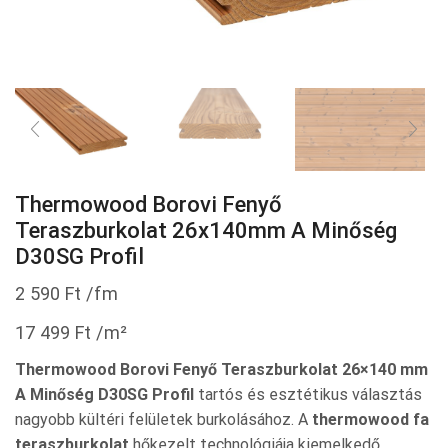
Thermowood Borovi Fenyő
Teraszburkolat 26x140mm A Minőség
D30SG Profil
2 590
Ft
/fm
17 499
Ft
/m²
Thermowood Borovi Fenyő Teraszburkolat 26×140 mm
A Minőség D30SG Profil
tartós és esztétikus választás
nagyobb kültéri felületek burkolásához. A
thermowood fa
teraszburkolat
hőkezelt technológiája kiemelkedő