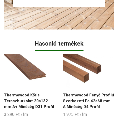
Hasonló termékek
Thermowood Kőris
Thermowood Fenyő Profilú
Teraszburkolat 20×132
Szerkezeti Fa 42×68 mm
mm A+ Minőség D31 Profil
A Minőség D4 Profil
3 290
Ft
/fm
1 975
Ft
/fm