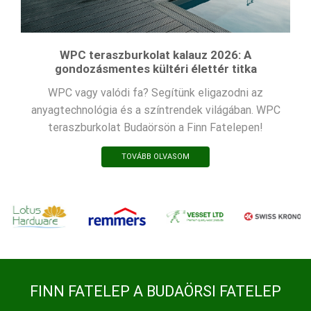
WPC teraszburkolat kalauz 2026: A
gondozásmentes kültéri élettér titka
WPC vagy valódi fa? Segítünk eligazodni az
anyagtechnológia és a színtrendek világában. WPC
teraszburkolat Budaörsön a Finn Fatelepen!
TOVÁBB OLVASOM
FINN FATELEP A BUDAÖRSI FATELEP