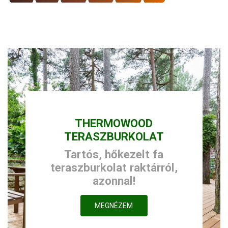
THERMOWOOD
TERASZBURKOLAT
Tartós, hőkezelt fa
teraszburkolat raktárról,
azonnal!
MEGNÉZEM