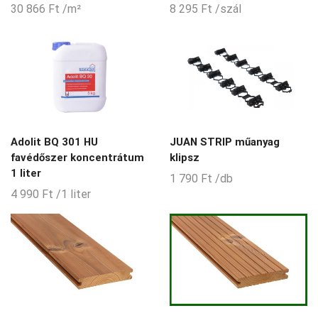
30 866
Ft
/m²
8 295
Ft
/szál
Adolit BQ 301 HU
JUAN STRIP műanyag
favédőszer koncentrátum
klipsz
1 liter
1 790
Ft
/db
4 990
Ft
/1 liter