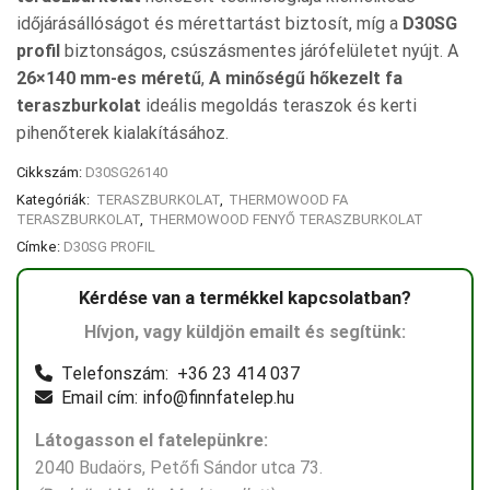
időjárásállóságot és mérettartást biztosít, míg a
D30SG
profil
biztonságos, csúszásmentes járófelületet nyújt. A
26×140 mm-es méretű
,
A minőségű hőkezelt fa
teraszburkolat
ideális megoldás teraszok és kerti
pihenőterek kialakításához.
Cikkszám:
D30SG26140
Kategóriák:
TERASZBURKOLAT
,
THERMOWOOD FA
TERASZBURKOLAT
,
THERMOWOOD FENYŐ TERASZBURKOLAT
Címke:
D30SG PROFIL
Kérdése van a termékkel kapcsolatban?
Hívjon, vagy küldjön emailt és segítünk:
Telefonszám: +36 23 414 037
Email cím: info@finnfatelep.hu
Látogasson el fatelepünkre:
2040 Budaörs, Petőfi Sándor utca 73.