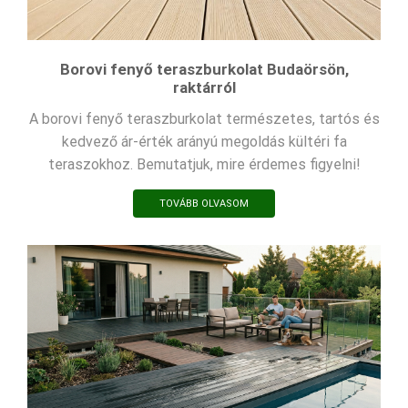
Borovi fenyő teraszburkolat Budaörsön,
raktárról
A borovi fenyő teraszburkolat természetes, tartós és
kedvező ár-érték arányú megoldás kültéri fa
teraszokhoz. Bemutatjuk, mire érdemes figyelni!
TOVÁBB OLVASOM