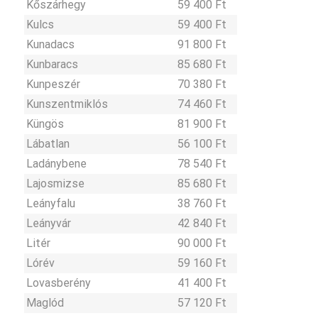
Kőszárhegy
59 400 Ft
Kulcs
59 400 Ft
Kunadacs
91 800 Ft
Kunbaracs
85 680 Ft
Kunpeszér
70 380 Ft
Kunszentmiklós
74 460 Ft
Küngös
81 900 Ft
Lábatlan
56 100 Ft
Ladánybene
78 540 Ft
Lajosmizse
85 680 Ft
Leányfalu
38 760 Ft
Leányvár
42 840 Ft
Litér
90 000 Ft
Lórév
59 160 Ft
Lovasberény
41 400 Ft
Maglód
57 120 Ft