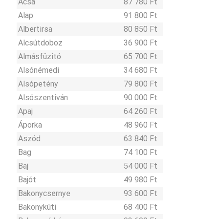
Acsa
87 780 Ft
Alap
91 800 Ft
Albertirsa
80 850 Ft
Alcsútdoboz
36 900 Ft
Almásfüzitó
65 700 Ft
Alsónémedi
34 680 Ft
Alsópetény
79 800 Ft
Alsószentiván
90 000 Ft
Apaj
64 260 Ft
Áporka
48 960 Ft
Aszód
63 840 Ft
Bag
74 100 Ft
Baj
54 000 Ft
Bajót
49 980 Ft
Bakonycsernye
93 600 Ft
Bakonykúti
68 400 Ft