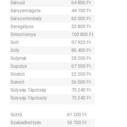
Sárosd
64 800 Ft
Sárszentágota
44 100 Ft
Sárszentmihály
63 000 Ft
Seregélyes
55 800 Ft
Simontornya
100 800 Ft
Solt
97 920 Ft
Sóly
86 400 Ft
Solymár
28 200 Ft
Sopolya
67 500 Ft
Sóskút
22 200 Ft
Sukoró
36 000 Ft
Sülysáp Tápiósáp
75 240 Ft
Sülysáp Tápiósüly
75 240 Ft
Süttő
61 200 Ft
Szabadbattyán
56 700 Ft