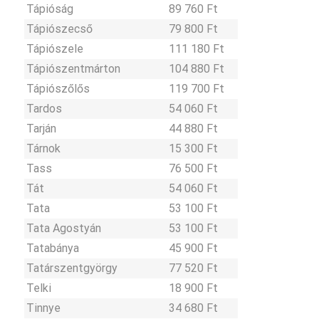
Tápióság
89 760 Ft
Tápiószecső
79 800 Ft
Tápiószele
111 180 Ft
Tápiószentmárton
104 880 Ft
Tápiószőlős
119 700 Ft
Tardos
54 060 Ft
Tarján
44 880 Ft
Tárnok
15 300 Ft
Tass
76 500 Ft
Tát
54 060 Ft
Tata
53 100 Ft
Tata Agostyán
53 100 Ft
Tatabánya
45 900 Ft
Tatárszentgyörgy
77 520 Ft
Telki
18 900 Ft
Tinnye
34 680 Ft