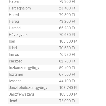
Hatvan
79 800 Ft
Herceghalom
23 400 Ft
Heréd
79 800 Ft
Héreg
43 200 Ft
Hernád
65 280 Ft
Hévízgyörk
70 680 Ft
Igar
105 300 Ft
Iklad
70 680 Ft
Inárcs
46 920 Ft
Isaszeg
62 700 Ft
Iszkaszentgyörgy
59 400 Ft
Isztimér
67 500 Ft
Iváncsa
44 100 Ft
Jászfelsőszentgyörgy
103 740 Ft
Jászfényszaru
108 300 Ft
Jenő
72 000 Ft