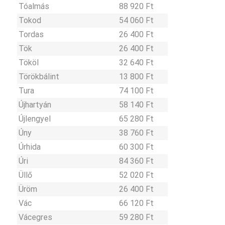
Tóalmás
88 920 Ft
Tokod
54 060 Ft
Tordas
26 400 Ft
Tök
26 400 Ft
Tököl
32 640 Ft
Törökbálint
13 800 Ft
Tura
74 100 Ft
Újhartyán
58 140 Ft
Újlengyel
65 280 Ft
Úny
38 760 Ft
Úrhida
60 300 Ft
Úri
84 360 Ft
Üllő
52 020 Ft
Üröm
26 400 Ft
Vác
66 120 Ft
Vácegres
59 280 Ft