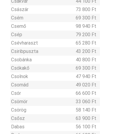
Csákvár
44 100 Ft
Császár
73 800 Ft
Csém
69 300 Ft
Csemő
98 940 Ft
Csép
79 200 Ft
Csévharaszt
65 280 Ft
Csiribpuszta
43 200 Ft
Csobánka
40 800 Ft
Csókakő
69 300 Ft
Csolnok
47 940 Ft
Csomád
49 020 Ft
Csór
66 600 Ft
Csömör
33 060 Ft
Csörög
58 140 Ft
Csősz
63 900 Ft
Dabas
56 100 Ft