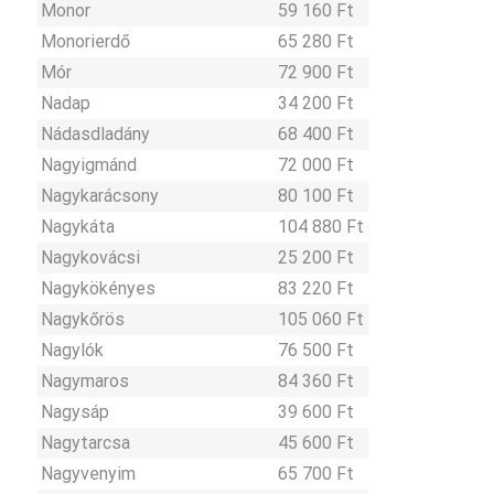
Monor
59 160 Ft
Monorierdő
65 280 Ft
Mór
72 900 Ft
Nadap
34 200 Ft
Nádasdladány
68 400 Ft
Nagyigmánd
72 000 Ft
Nagykarácsony
80 100 Ft
Nagykáta
104 880 Ft
Nagykovácsi
25 200 Ft
Nagykökényes
83 220 Ft
Nagykőrös
105 060 Ft
Nagylók
76 500 Ft
Nagymaros
84 360 Ft
Nagysáp
39 600 Ft
Nagytarcsa
45 600 Ft
Nagyvenyim
65 700 Ft