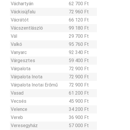
Váchartyán
62 700 Ft
Váckisújfalu
72 960 Ft
Vácrátót
66 120 Ft
Vácszentlászló
99 180 Ft
Vál
29 700 Ft
Valkó
95 760 Ft
Vanyarc
92 340 Ft
Várgesztes
59 400 Ft
Várpalota
72 900 Ft
Várpalota Inota
72 900 Ft
Várpalota Inotai Erőmű
72 900 Ft
Vasad
61 200 Ft
Vecsés
45 900 Ft
Velence
34 200 Ft
Vereb
36 900 Ft
Veresegyház
57 000 Ft