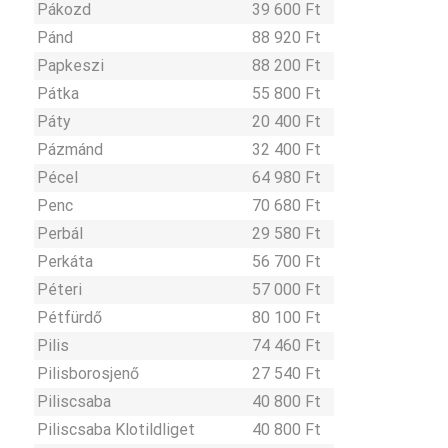
Pákozd
39 600 Ft
Pánd
88 920 Ft
Papkeszi
88 200 Ft
Pátka
55 800 Ft
Páty
20 400 Ft
Pázmánd
32 400 Ft
Pécel
64 980 Ft
Penc
70 680 Ft
Perbál
29 580 Ft
Perkáta
56 700 Ft
Péteri
57 000 Ft
Pétfürdő
80 100 Ft
Pilis
74 460 Ft
Pilisborosjenő
27 540 Ft
Piliscsaba
40 800 Ft
Piliscsaba Klotildliget
40 800 Ft