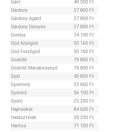
Gánt
49 500 Ft
Gárdony
37 800 Ft
Gárdony Agárd
37 800 Ft
Gárdony Dinnyés
37 800 Ft
Gomba
74 100 Ft
Göd Alsógöd
50 160 Ft
Göd Felsőgöd
50 160 Ft
Gödöllő
79 800 Ft
Gödöllő Máriabesenyő
79 800 Ft
Gyál
40 800 Ft
Gyermely
33 660 Ft
Gyömrő
56 100 Ft
Gyúró
25 200 Ft
Hajmáskér
84 600 Ft
Halásztelek
28 200 Ft
Hantos
71 100 Ft