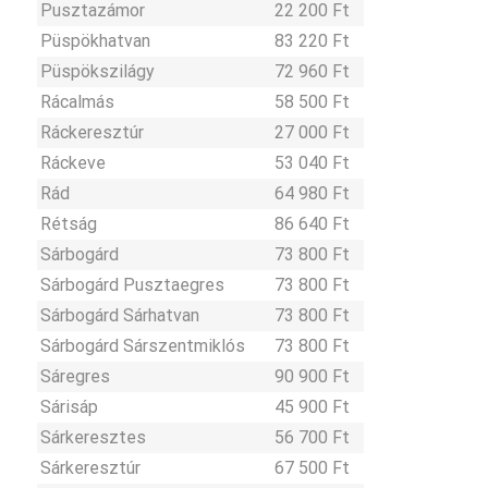
Pusztazámor
22 200 Ft
Püspökhatvan
83 220 Ft
Püspökszilágy
72 960 Ft
Rácalmás
58 500 Ft
Ráckeresztúr
27 000 Ft
Ráckeve
53 040 Ft
Rád
64 980 Ft
Rétság
86 640 Ft
Sárbogárd
73 800 Ft
Sárbogárd Pusztaegres
73 800 Ft
Sárbogárd Sárhatvan
73 800 Ft
Sárbogárd Sárszentmiklós
73 800 Ft
Sáregres
90 900 Ft
Sárisáp
45 900 Ft
Sárkeresztes
56 700 Ft
Sárkeresztúr
67 500 Ft