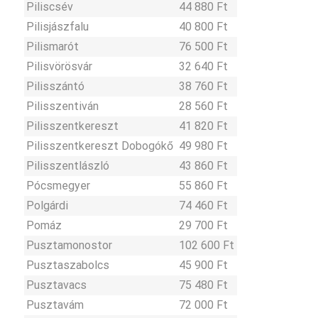
Piliscsév
44 880 Ft
Pilisjászfalu
40 800 Ft
Pilismarót
76 500 Ft
Pilisvörösvár
32 640 Ft
Pilisszántó
38 760 Ft
Pilisszentiván
28 560 Ft
Pilisszentkereszt
41 820 Ft
Pilisszentkereszt Dobogókő
49 980 Ft
Pilisszentlászló
43 860 Ft
Pócsmegyer
55 860 Ft
Polgárdi
74 460 Ft
Pomáz
29 700 Ft
Pusztamonostor
102 600 Ft
Pusztaszabolcs
45 900 Ft
Pusztavacs
75 480 Ft
Pusztavám
72 000 Ft