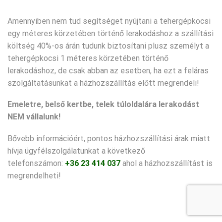
Amennyiben nem tud segítséget nyújtani a tehergépkocsi
egy méteres körzetében történő lerakodáshoz a szállítási
költség 40%-os árán tudunk biztosítani plusz személyt a
tehergépkocsi 1 méteres körzetében történő
lerakodáshoz, de csak abban az esetben, ha ezt a feláras
szolgáltatásunkat a házhozszállítás előtt megrendeli!
Emeletre, belső kertbe, telek túloldalára lerakodást
NEM vállalunk!
Bővebb információért, pontos házhozszállítási árak miatt
hívja ügyfélszolgálatunkat a következő
telefonszámon:
+36 23 414 037
ahol a házhozszállítást is
megrendelheti!