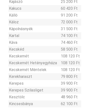
Kajászó
25 200 Ft
Kakucs
60 420 Ft
Kálló
91 200 Ft
Káloz
72 000 Ft
Kápolnásnyék
31 500 Ft
Kartal
74 100 Ft
Káva
74 460 Ft
Kecskéd
58 500 Ft
Kecskemét
108 120 Ft
Kecskemét Hetényegyháza
108 120 Ft
Kecskemét Méntelek
108 120 Ft
Kerekharaszt
79 800 Ft
Kerepes
39 900 Ft
Kerepes Szilasliget
39 900 Ft
Kesztölc
48 960 Ft
Kincsesbánya
62 100 Ft