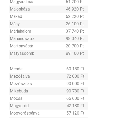
Magyaralmás
61 200 Ft
Majosháza
46 920 Ft
Makád
62 220 Ft
Mány
26 100 Ft
Máriahalom
37 740 Ft
Márianosztra
98 040 Ft
Martonvásár
20 700 Ft
Mátyásdomb
89 100 Ft
Mende
60 180 Ft
Mezőfalva
72 000 Ft
Mezőszilas
90 000 Ft
Mikebuda
90 780 Ft
Mocsa
66 600 Ft
Mogyoród
42 180 Ft
Mogyorósbánya
57 120 Ft