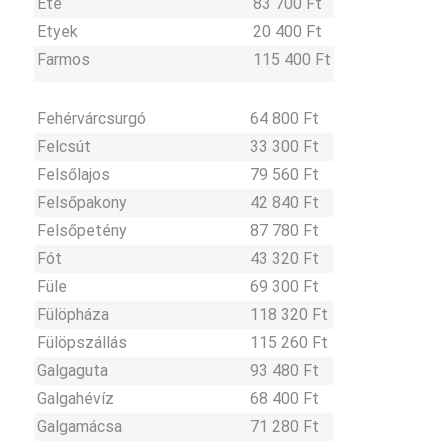
Ete
83 700 Ft
Etyek
20 400 Ft
Farmos
115 400 Ft
Fehérvárcsurgó
64 800 Ft
Felcsút
33 300 Ft
Felsőlajos
79 560 Ft
Felsőpakony
42 840 Ft
Felsőpetény
87 780 Ft
Fót
43 320 Ft
Füle
69 300 Ft
Fülöpháza
118 320 Ft
Fülöpszállás
115 260 Ft
Galgaguta
93 480 Ft
Galgahévíz
68 400 Ft
Galgamácsa
71 280 Ft