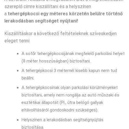
szereplő címre kiszállítani és a helyszínen
a
tehergépkocsi egy méteres körzetén belülre történő
lerakodásban segítséget nyújtani!
Kiszállításkor a következő feltételeknek szíveskedjen
eleget tenni:
A sofőr tehergépkocsijának megfelelő parkolási helyet
(8 méter hosszúságban) biztosítani.
A tehergépkocsi 3 méternél kisebb kapun nem tud
beállni.
A tehergépkocsinak olyan parkolási körülményeket
biztosítani, amely nem rongálja az autó műszaki és
esztétikai állapotát (Pl., útra belógó gallyak
eltávolításáról gondoskodni szükséges).
Helyszínen a lerakodásban segítségnyújtás
biztosítása.