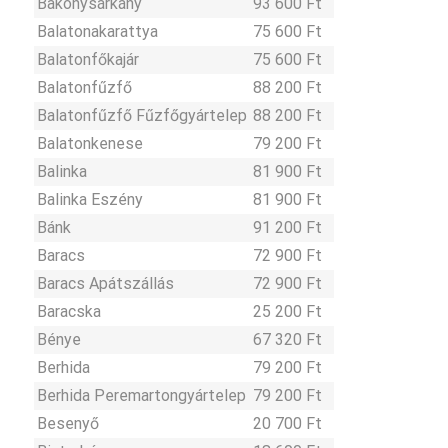
Bakonysárkány
93 600 Ft
Balatonakarattya
75 600 Ft
Balatonfőkajár
75 600 Ft
Balatonfűzfő
88 200 Ft
Balatonfűzfő Fűzfőgyártelep
88 200 Ft
Balatonkenese
79 200 Ft
Balinka
81 900 Ft
Balinka Eszény
81 900 Ft
Bánk
91 200 Ft
Baracs
72 900 Ft
Baracs Apátszállás
72 900 Ft
Baracska
25 200 Ft
Bénye
67 320 Ft
Berhida
79 200 Ft
Berhida Peremartongyártelep
79 200 Ft
Besenyő
20 700 Ft