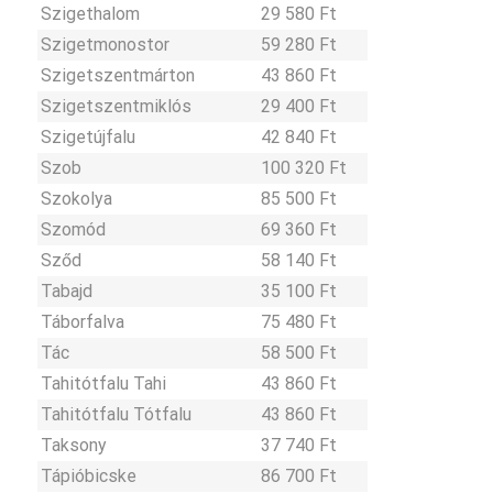
Szigethalom
29 580 Ft
Szigetmonostor
59 280 Ft
Szigetszentmárton
43 860 Ft
Szigetszentmiklós
29 400 Ft
Szigetújfalu
42 840 Ft
Szob
100 320 Ft
Szokolya
85 500 Ft
Szomód
69 360 Ft
Sződ
58 140 Ft
Tabajd
35 100 Ft
Táborfalva
75 480 Ft
Tác
58 500 Ft
Tahitótfalu Tahi
43 860 Ft
Tahitótfalu Tótfalu
43 860 Ft
Taksony
37 740 Ft
Tápióbicske
86 700 Ft