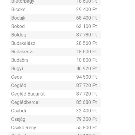
Biatorbágy
18 600 Ft
Bicske
29 400 Ft
Bodajk
68 400 Ft
Bokod
62 100 Ft
Boldog
87 780 Ft
Budakalász
28 560 Ft
Budakeszi
18 600 Ft
Budaörs
10 800 Ft
Bugyi
46 920 Ft
Cece
94 500 Ft
Cegléd
87 720 Ft
Cegléd Budai út
87 720 Ft
Ceglédbercel
85 680 Ft
Csabdi
32 400 Ft
Csajág
79 200 Ft
Csákberény
55 800 Ft