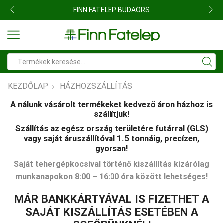
FINN FATELEP BUDAÖRS
Search
input
KEZDŐLAP
HÁZHOZSZÁLLÍTÁS
A nálunk vásárolt termékeket kedvező áron házhoz is
szállítjuk!
Szállítás az egész ország területére futárral (GLS)
vagy saját áruszállítóval 1.5 tonnáig, precízen,
gyorsan!
Saját tehergépkocsival történő kiszállítás kizárólag
munkanapokon 8:00 – 16:00 óra között lehetséges!
MÁR BANKKÁRTYÁVAL IS FIZETHET A
SAJÁT KISZÁLLÍTÁS ESETÉBEN A