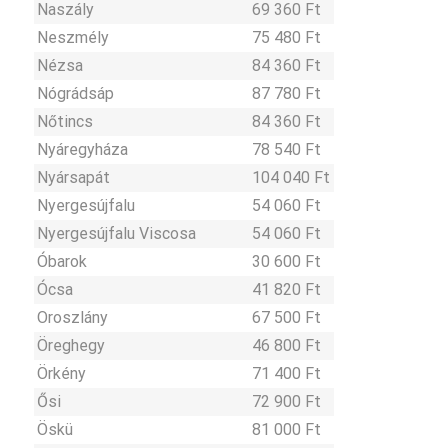
Naszály
69 360 Ft
Neszmély
75 480 Ft
Nézsa
84 360 Ft
Nógrádsáp
87 780 Ft
Nőtincs
84 360 Ft
Nyáregyháza
78 540 Ft
Nyársapát
104 040 Ft
Nyergesújfalu
54 060 Ft
Nyergesújfalu Viscosa
54 060 Ft
Óbarok
30 600 Ft
Ócsa
41 820 Ft
Oroszlány
67 500 Ft
Öreghegy
46 800 Ft
Örkény
71 400 Ft
Ősi
72 900 Ft
Öskü
81 000 Ft