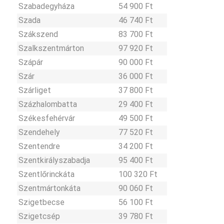
Szabadegyháza
54 900 Ft
Szada
46 740 Ft
Szákszend
83 700 Ft
Szalkszentmárton
97 920 Ft
Szápár
90 000 Ft
Szár
36 000 Ft
Szárliget
37 800 Ft
Százhalombatta
29 400 Ft
Székesfehérvár
49 500 Ft
Szendehely
77 520 Ft
Szentendre
34 200 Ft
Szentkirályszabadja
95 400 Ft
Szentlőrinckáta
100 320 Ft
Szentmártonkáta
90 060 Ft
Szigetbecse
56 100 Ft
Szigetcsép
39 780 Ft