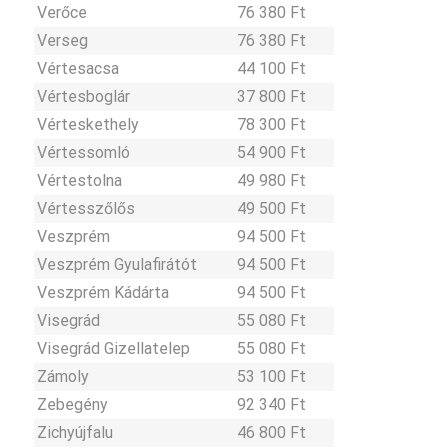
Verőce
76 380 Ft
Verseg
76 380 Ft
Vértesacsa
44 100 Ft
Vértesboglár
37 800 Ft
Vérteskethely
78 300 Ft
Vértessomló
54 900 Ft
Vértestolna
49 980 Ft
Vértesszőlős
49 500 Ft
Veszprém
94 500 Ft
Veszprém Gyulafirátót
94 500 Ft
Veszprém Kádárta
94 500 Ft
Visegrád
55 080 Ft
Visegrád Gizellatelep
55 080 Ft
Zámoly
53 100 Ft
Zebegény
92 340 Ft
Zichyújfalu
46 800 Ft