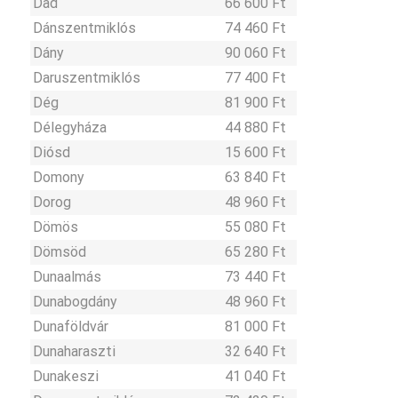
Dad
66 600 Ft
Dánszentmiklós
74 460 Ft
Dány
90 060 Ft
Daruszentmiklós
77 400 Ft
Dég
81 900 Ft
Délegyháza
44 880 Ft
Diósd
15 600 Ft
Domony
63 840 Ft
Dorog
48 960 Ft
Dömös
55 080 Ft
Dömsöd
65 280 Ft
Dunaalmás
73 440 Ft
Dunabogdány
48 960 Ft
Dunaföldvár
81 000 Ft
Dunaharaszti
32 640 Ft
Dunakeszi
41 040 Ft