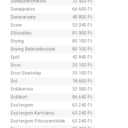
Dunaszentmiklós
72 420 Ft
Dunaújváros
66 600 Ft
Dunavarsány
40 800 Ft
Ecser
53 040 Ft
Előszállás
81 900 Ft
Enying
80 100 Ft
Enying Balatonbozsok
80 100 Ft
Epöl
42 840 Ft
Ercsi
35 100 Ft
Ercsi Sinatelep
35 100 Ft
Érd
18 600 Ft
Erdőkertes
53 580 Ft
Erdőkürt
86 640 Ft
Esztergom
63 240 Ft
Esztergom Kertváros
63 240 Ft
Esztergom Pilisszentlélek
63 240 Ft