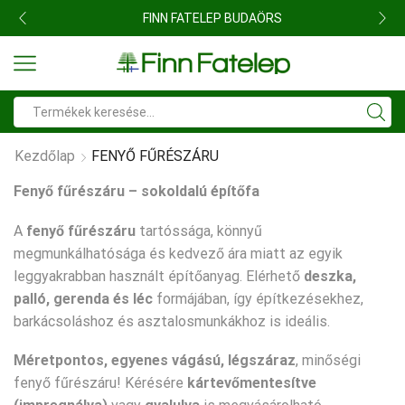
FINN FATELEP BUDAÖRS
Search
input
Kezdőlap
FENYŐ FŰRÉSZÁRU
Fenyő fűrészáru – sokoldalú építőfa
A
fenyő fűrészáru
tartóssága, könnyű
megmunkálhatósága és kedvező ára miatt az egyik
leggyakrabban használt építőanyag. Elérhető
deszka,
palló, gerenda és léc
formájában, így építkezésekhez,
barkácsoláshoz és asztalosmunkákhoz is ideális.
Méretpontos, egyenes vágású, légszáraz
, minőségi
fenyő fűrészáru! Kérésére
kártevőmentesítve