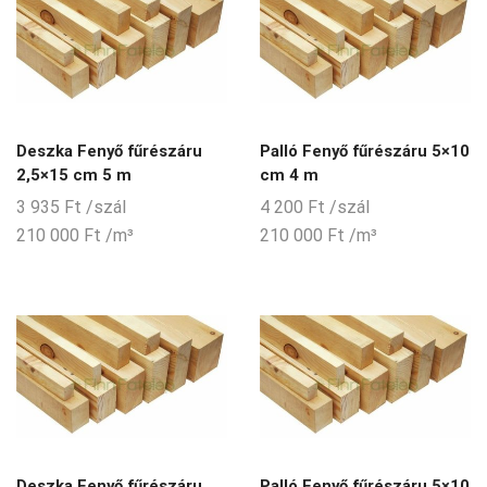
Deszka Fenyő fűrészáru
Palló Fenyő fűrészáru 5×10
2,5×15 cm 5 m
cm 4 m
3 935
Ft
/szál
4 200
Ft
/szál
210 000
Ft
/m³
210 000
Ft
/m³
Deszka Fenyő fűrészáru
Palló Fenyő fűrészáru 5×10