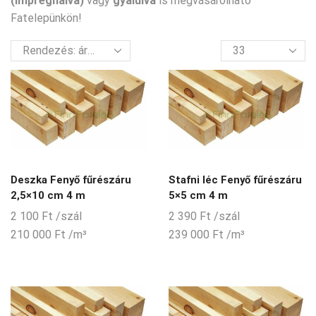
(impregnálva)
vagy
gyalulva
is megvásárolható
Fatelepünkön!
termék
per
oldal
Deszka Fenyő fűrészáru
Stafni léc Fenyő fűrészáru
2,5×10 cm 4 m
5×5 cm 4 m
2 100
Ft
/szál
2 390
Ft
/szál
210 000
Ft
/m³
239 000
Ft
/m³