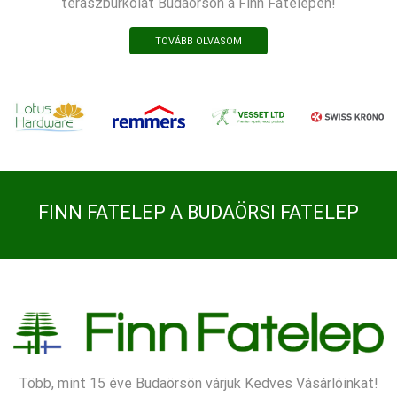
teraszburkolat Budaörsön a Finn Fatelepen!
TOVÁBB OLVASOM
FINN FATELEP A BUDAÖRSI FATELEP
Több, mint 15 éve Budaörsön várjuk Kedves Vásárlóinkat!