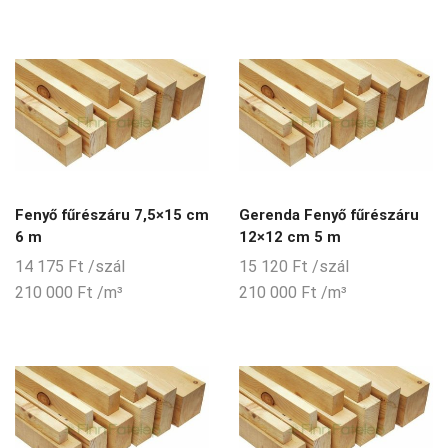
Fenyő fűrészáru 7,5×15 cm
Gerenda Fenyő fűrészáru
6 m
12×12 cm 5 m
14 175
Ft
/szál
15 120
Ft
/szál
210 000
Ft
/m³
210 000
Ft
/m³