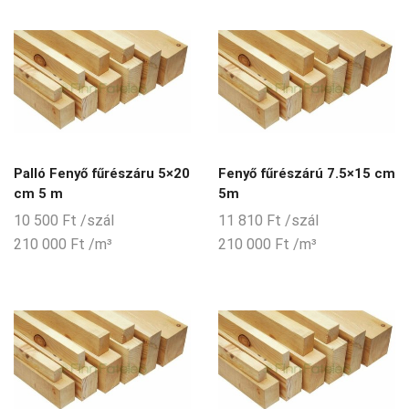
Palló Fenyő fűrészáru 5×20
Fenyő fűrészárú 7.5×15 cm
cm 5 m
5m
10 500
Ft
/szál
11 810
Ft
/szál
210 000
Ft
/m³
210 000
Ft
/m³