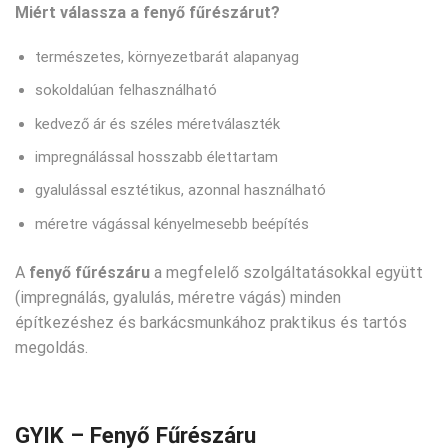
Miért válassza a fenyő fűrészárut?
természetes, környezetbarát alapanyag
sokoldalúan felhasználható
kedvező ár és széles méretválaszték
impregnálással hosszabb élettartam
gyalulással esztétikus, azonnal használható
méretre vágással kényelmesebb beépítés
A
fenyő fűrészáru
a megfelelő szolgáltatásokkal együtt
(impregnálás, gyalulás, méretre vágás) minden
építkezéshez és barkácsmunkához praktikus és tartós
megoldás.
GYIK – Fenyő Fűrészáru