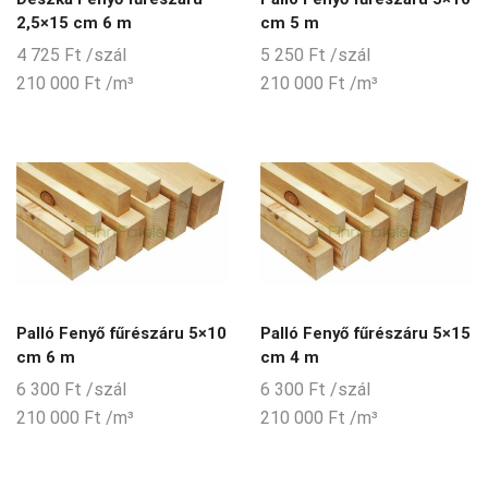
2,5×15 cm 6 m
cm 5 m
4 725
Ft
/szál
5 250
Ft
/szál
210 000
Ft
/m³
210 000
Ft
/m³
Palló Fenyő fűrészáru 5×10
Palló Fenyő fűrészáru 5×15
cm 6 m
cm 4 m
6 300
Ft
/szál
6 300
Ft
/szál
210 000
Ft
/m³
210 000
Ft
/m³