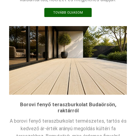
TOVÁBB OLVASOM
Borovi fenyő teraszburkolat Budaörsön,
raktárról
A borovi fenyő teraszburkolat természetes, tartós és
kedvező ár-érték arányú megoldás kültéri fa