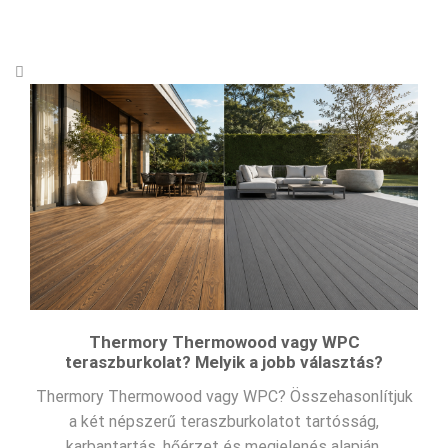
Thermory Thermowood vagy WPC
teraszburkolat? Melyik a jobb választás?
Thermory Thermowood vagy WPC? Összehasonlítjuk
a két népszerű teraszburkolatot tartósság,
karbantartás, hőérzet és megjelenés alapján.