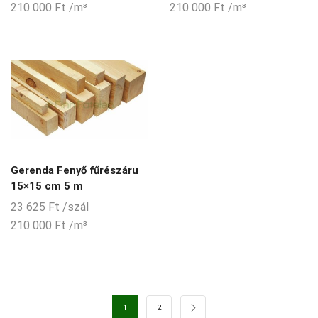
210 000
Ft
/m³
210 000
Ft
/m³
Gerenda Fenyő fűrészáru
15×15 cm 5 m
23 625
Ft
/szál
210 000
Ft
/m³
1
2