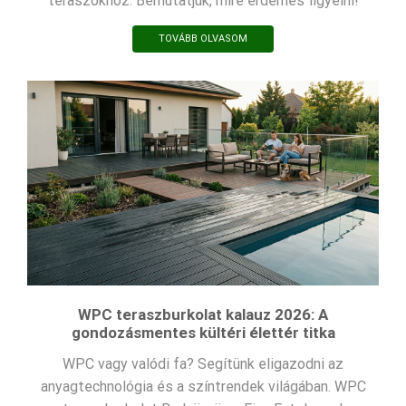
teraszokhoz. Bemutatjuk, mire érdemes figyelni!
TOVÁBB OLVASOM
WPC teraszburkolat kalauz 2026: A
gondozásmentes kültéri élettér titka
WPC vagy valódi fa? Segítünk eligazodni az
anyagtechnológia és a színtrendek világában. WPC