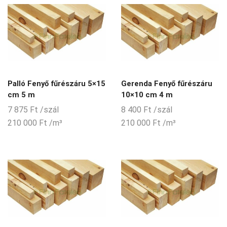
Palló Fenyő fűrészáru 5×15
Gerenda Fenyő fűrészáru
cm 5 m
10×10 cm 4 m
7 875
Ft
/szál
8 400
Ft
/szál
210 000
Ft
/m³
210 000
Ft
/m³