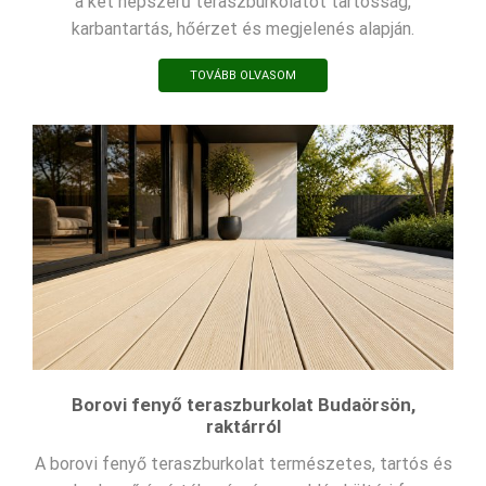
a két népszerű teraszburkolatot tartósság,
karbantartás, hőérzet és megjelenés alapján.
TOVÁBB OLVASOM
Borovi fenyő teraszburkolat Budaörsön,
raktárról
A borovi fenyő teraszburkolat természetes, tartós és