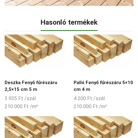
Hasonló termékek
Deszka Fenyő fűrészáru
Palló Fenyő fűrészáru 5×10
2,5×15 cm 5 m
cm 4 m
3 935
Ft
/szál
4 200
Ft
/szál
210 000
Ft
/m³
210 000
Ft
/m³