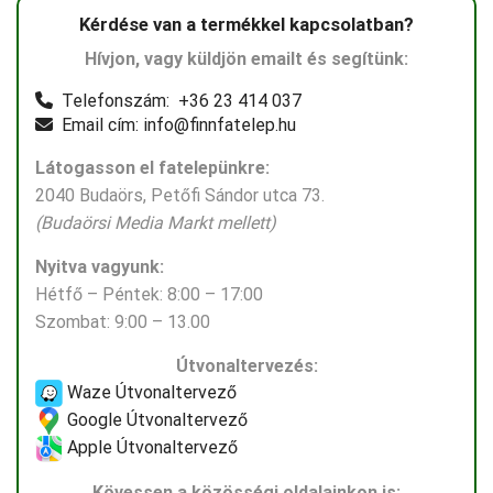
Kérdése van a termékkel kapcsolatban?
Hívjon, vagy küldjön emailt és segítünk:
Telefonszám: +36 23 414 037
Email cím: info@finnfatelep.hu
Látogasson el fatelepünkre:
2040 Budaörs, Petőfi Sándor utca 73.
(Budaörsi Media Markt mellett)
Nyitva vagyunk:
Hétfő – Péntek: 8:00 – 17:00
Szombat: 9:00 – 13.00
Útvonaltervezés:
Waze Útvonaltervező
Google Útvonaltervező
Apple Útvonaltervező
Kövessen a közösségi oldalainkon is: