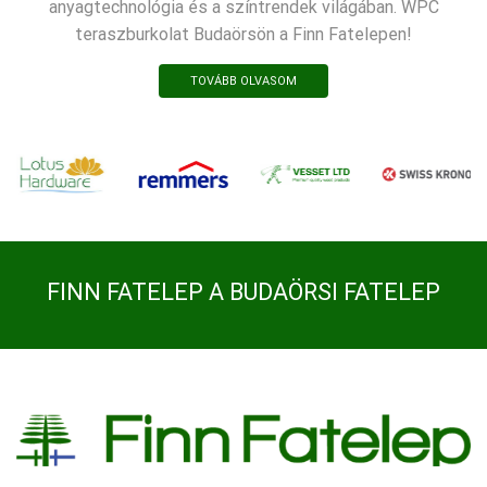
anyagtechnológia és a színtrendek világában. WPC
teraszburkolat Budaörsön a Finn Fatelepen!
TOVÁBB OLVASOM
FINN FATELEP A BUDAÖRSI FATELEP