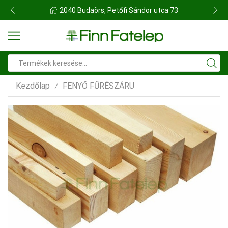
FINN FATELEP BUDAÖRS
Search
input
Kezdőlap
FENYŐ FŰRÉSZÁRU
/