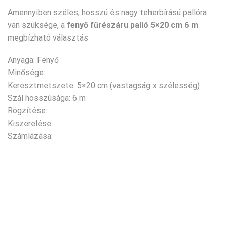
Amennyiben széles, hosszú és nagy teherbírású pallóra
van szüksége, a
fenyő fűrészáru palló 5×20 cm 6 m
megbízható választás
Anyaga: Fenyő
Minősége:
Keresztmetszete: 5×20 cm (vastagság x szélesség)
Szál hosszúsága: 6 m
Rögzítése:
Kiszerelése:
Számlázása: