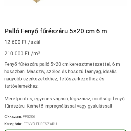
Palló Fenyő fűrészáru 5×20 cm 6 m
12 600
Ft
/szál
210 000
Ft
/m³
Fenyő fűrészáru palló 5×20 cm keresztmetszettel, 6 m
hosszban. Masszív, széles és hosszú faanyag, ideális
nagyobb szerkezetekhez, tetőszerkezethez és
tartóelemekhez.
Méretpontos, egyenes vágású, légszáraz, minőségi fenyő
fűrészáru. Kérhető impregnálással vagy gyalulással!
Cikkszám:
FF5206
Kategória:
FENYŐ FŰRÉSZÁRU