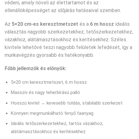
védeni, amely növeli az élettartamot és az
ellenállóképességet az időjárás hatásaival szemben.
Az
5×20 cm-es keresztmetszet
és a
6 m hossz
ideális
választás nagyobb szerkezetekhez, tetőszerkezetekhez,
vázakhoz, alátámasztásokhoz és kerítésekhez. Széles
kivitele lehetővé teszi nagyobb felületek lefedését, így a
munkavégzés gyorsabb és hatékonyabb.
Főbb jellemzők és előnyök:
5×20 cm keresztmetszet, 6 m hossz
Masszív és nagy teherbírású palló
Hosszú kivitel → kevesebb toldás, stabilabb szerkezet
Könnyen megmunkálható fenyő faanyag
Ideális tetőszerkezetekhez, tartós vázakhoz,
alátámasztásokhoz és kerítésekhez