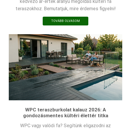
kedvező ár-érték arányú megoldás kültéri fa
teraszokhoz. Bemutatjuk, mire érdemes figyelni!
TOVÁBB OLVASOM
WPC teraszburkolat kalauz 2026: A
gondozásmentes kültéri élettér titka
WPC vagy valódi fa? Segítünk eligazodni az