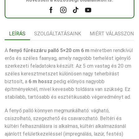
Facebook
Instagram
Tik-
Youtube
tok
LEÍRÁS
SZOLGÁLTATÁSAINK
MIÉRT VÁLASSZON 
A
fenyő fűrészáru palló 5×20 cm 6 m
méretben rendkívül
erős és széles faanyag, amely nagyobb terhelést igénylő
szerkezeti feladatokra készült. Az 5 cm vastag és 20 cm
széles keresztmetszet különösen nagy teherbírást
biztosít, a
6 m hossz
pedig előnyös nagyobb
építményeknél, mivel kevesebb toldásra van szükség. Ez
stabilabb, tartósabb és esztétikusabb végeredményt ad.
A fenyő palló könnyen megmunkálható: vágható,
csiszolható, szegezhető és csavarozható. Beltéri és
kültéri felhasználásra is alkalmas, kültéri alkalmazásnál
ajánlott felületkezeléssel (impregnálás, lazúr, festés)