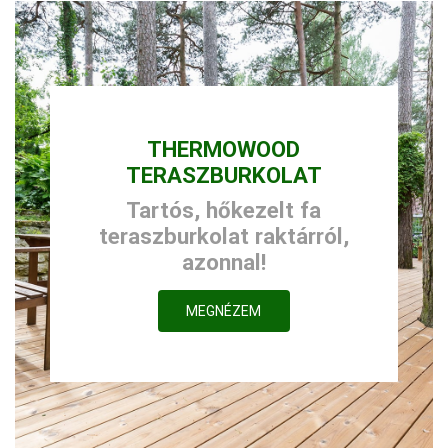
THERMOWOOD
TERASZBURKOLAT
Tartós, hőkezelt fa
teraszburkolat raktárról,
azonnal!
MEGNÉZEM