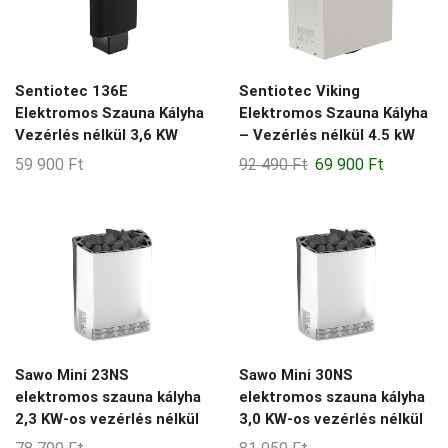
Sentiotec 136E
Sentiotec Viking
Elektromos Szauna Kályha
Elektromos Szauna Kályha
Vezérlés nélkül 3,6 KW
– Vezérlés nélkül 4.5 kW
Original
Current
59 900
Ft
92 490
Ft
69 900
Ft
price
price
was:
is:
92
69
490 Ft.
900 Ft.
Sawo Mini 23NS
Sawo Mini 30NS
elektromos szauna kályha
elektromos szauna kályha
2,3 KW-os vezérlés nélkül
3,0 KW-os vezérlés nélkül