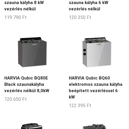
szauna kályha 8 kW
szauna kályha 6 kW
vezérlés nélkül
vezérlés nélkül
119 790
Ft
120 350
Ft
HARVIA Qubic BQ80E
HARVIA Qubic BQ60
Black szaunakályha
elektromos szauna kályha
vezérlés nélkül 8,0kW
beépített vezérléssel 6
kW
120 650
Ft
122 395
Ft