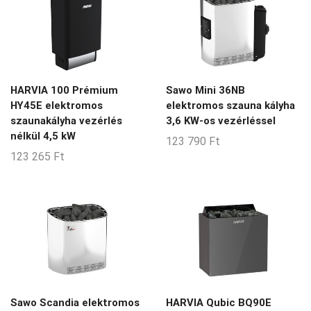
HARVIA 100 Prémium
Sawo Mini 36NB
HY45E elektromos
elektromos szauna kályha
szaunakályha vezérlés
3,6 KW-os vezérléssel
nélkül 4,5 kW
123 790
Ft
123 265
Ft
Sawo Scandia elektromos
HARVIA Qubic BQ90E