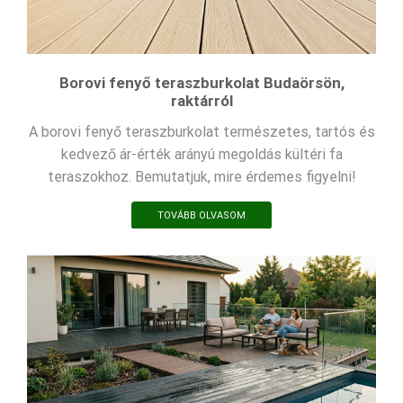
Borovi fenyő teraszburkolat Budaörsön,
raktárról
A borovi fenyő teraszburkolat természetes, tartós és
kedvező ár-érték arányú megoldás kültéri fa
teraszokhoz. Bemutatjuk, mire érdemes figyelni!
TOVÁBB OLVASOM