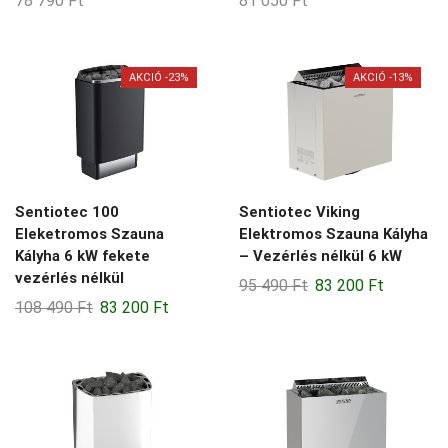
78 790
Ft
81 050
Ft
AKCIÓ -23%
AKCIÓ -13%
Sentiotec 100
Sentiotec Viking
Eleketromos Szauna
Elektromos Szauna Kályha
Kályha 6 kW fekete
– Vezérlés nélkül 6 kW
vezérlés nélkül
Original
Current
95 490
Ft
83 200
Ft
Original
Current
108 490
Ft
83 200
Ft
price
price
price
price
was:
is:
was:
is:
95
83
108
83
490 Ft.
200 Ft.
490 Ft.
200 Ft.