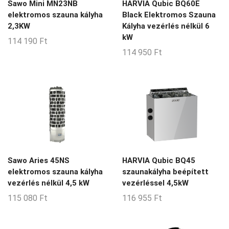
Sawo Mini MN23NB
HARVIA Qubic BQ60E
elektromos szauna kályha
Black Elektromos Szauna
2,3KW
Kályha vezérlés nélkül 6
kW
114 190
Ft
114 950
Ft
Sawo Aries 45NS
HARVIA Qubic BQ45
elektromos szauna kályha
szaunakályha beépített
vezérlés nélkül 4,5 kW
vezérléssel 4,5kW
115 080
Ft
116 955
Ft