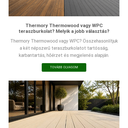
Thermory Thermowood vagy WPC
teraszburkolat? Melyik a jobb választás?
Thermory Thermowood vagy WPC? Összehasonlítjuk
a két népszerű teraszburkolatot tartósság,
karbantartás, hőérzet és megjelenés alapján.
TOVÁBB OLVASOM