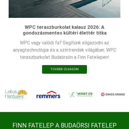
WPC teraszburkolat kalauz 2026: A
gondozásmentes kültéri élettér titka
WPC vagy valódi fa? Segítünk eligazodni az
anyagtechnológia és a színtrendek világában. WPC
teraszburkolat Budaörsön a Finn Fatelepen!
TOVÁBB OLVASOM
FINN FATELEP A BUDAÖRSI FATELEP