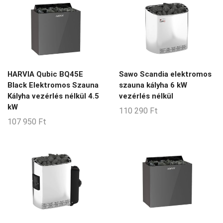
HARVIA Qubic BQ45E
Sawo Scandia elektromos
Black Elektromos Szauna
szauna kályha 6 kW
Kályha vezérlés nélkül 4.5
vezérlés nélkül
kW
110 290
Ft
107 950
Ft