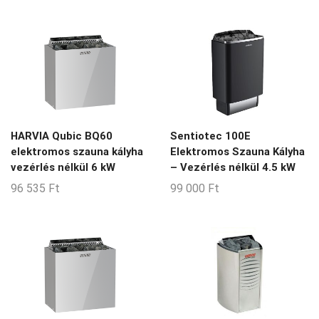
price
price
was:
is:
118
96
890 Ft.
490 Ft.
HARVIA Qubic BQ60
Sentiotec 100E
elektromos szauna kályha
Elektromos Szauna Kályha
vezérlés nélkül 6 kW
– Vezérlés nélkül 4.5 kW
96 535
Ft
99 000
Ft