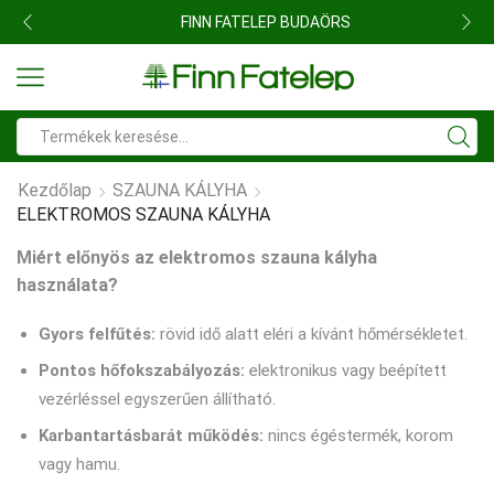
FINN FATELEP BUDAÖRS
Search
input
Kezdőlap
SZAUNA KÁLYHA
ELEKTROMOS SZAUNA KÁLYHA
Miért előnyös az elektromos szauna kályha
használata?
Gyors felfűtés:
rövid idő alatt eléri a kívánt hőmérsékletet.
Pontos hőfokszabályozás:
elektronikus vagy beépített
vezérléssel egyszerűen állítható.
Karbantartásbarát működés:
nincs égéstermék, korom
vagy hamu.