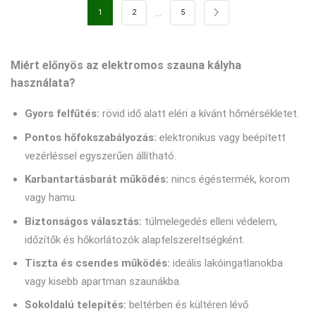
…
1
2
5
Miért előnyös az elektromos szauna kályha
használata?
Gyors felfűtés:
rövid idő alatt eléri a kívánt hőmérsékletet.
Pontos hőfokszabályozás:
elektronikus vagy beépített
vezérléssel egyszerűen állítható.
Karbantartásbarát működés:
nincs égéstermék, korom
vagy hamu.
Biztonságos választás:
túlmelegedés elleni védelem,
időzítők és hőkorlátozók alapfelszereltségként.
Tiszta és csendes működés:
ideális lakóingatlanokba
vagy kisebb apartman szaunákba.
Sokoldalú telepítés:
beltérben és kültéren lévő