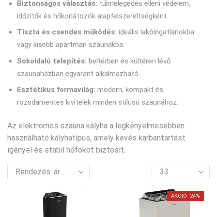
Biztonságos választás:
túlmelegedés elleni védelem,
időzítők és hőkorlátozók alapfelszereltségként.
Tiszta és csendes működés:
ideális lakóingatlanokba
vagy kisebb apartman szaunákba.
Sokoldalú telepítés:
beltérben
és
kültéren
lévő
szaunaházban egyaránt alkalmazható.
Esztétikus formavilág:
modern, kompakt és
rozsdamentes kivitelek minden stílusú szaunához.
Az elektromos szauna kályha a legkényelmesebben
használható kályhatípus, amely kevés karbantartást
igényel és stabil hőfokot biztosít.
termék
per
oldal
AKCIÓ -24%