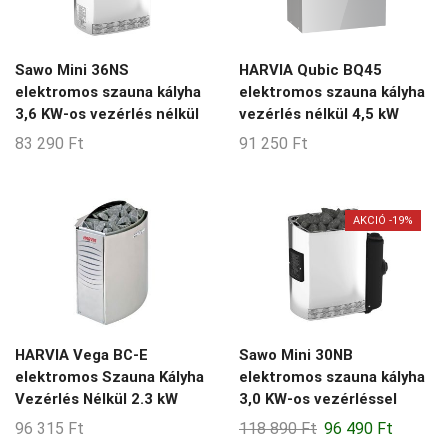
Sawo Mini 36NS
HARVIA Qubic BQ45
elektromos szauna kályha
elektromos szauna kályha
3,6 KW-os vezérlés nélkül
vezérlés nélkül 4,5 kW
83 290
Ft
91 250
Ft
AKCIÓ -19%
HARVIA Vega BC-E
Sawo Mini 30NB
elektromos Szauna Kályha
elektromos szauna kályha
Vezérlés Nélkül 2.3 kW
3,0 KW-os vezérléssel
Original
Current
96 315
Ft
118 890
Ft
96 490
Ft