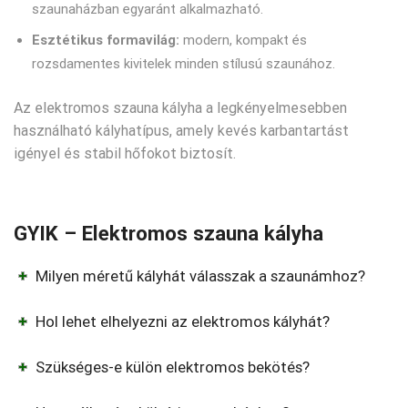
szaunaházban egyaránt alkalmazható.
Esztétikus formavilág:
modern, kompakt és
rozsdamentes kivitelek minden stílusú szaunához.
Az elektromos szauna kályha a legkényelmesebben
használható kályhatípus, amely kevés karbantartást
igényel és stabil hőfokot biztosít.
GYIK – Elektromos szauna kályha
Milyen méretű kályhát válasszak a szaunámhoz?
Hol lehet elhelyezni az elektromos kályhát?
Szükséges-e külön elektromos bekötés?