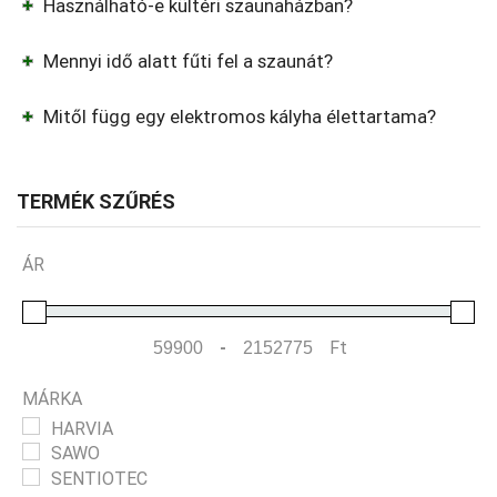
Használható-e kültéri szaunaházban?
Mennyi idő alatt fűti fel a szaunát?
Mitől függ egy elektromos kályha élettartama?
TERMÉK SZŰRÉS
ÁR
-
Ft
Minimum Price
Maximum Price
MÁRKA
HARVIA
SAWO
SENTIOTEC