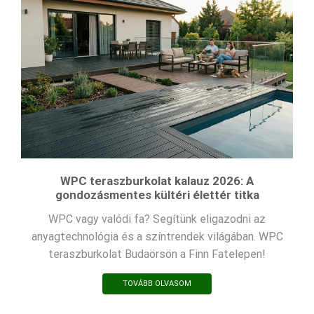
WPC teraszburkolat kalauz 2026: A
gondozásmentes kültéri élettér titka
WPC vagy valódi fa? Segítünk eligazodni az
anyagtechnológia és a színtrendek világában. WPC
teraszburkolat Budaörsön a Finn Fatelepen!
TOVÁBB OLVASOM