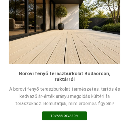
Borovi fenyő teraszburkolat Budaörsön,
raktárról
A borovi fenyő teraszburkolat természetes, tartós és
kedvező ár-érték arányú megoldás kültéri fa
teraszokhoz. Bemutatjuk, mire érdemes figyelni!
TOVÁBB OLVASOM