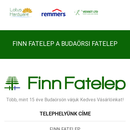
FINN FATELEP A BUDAÖRSI FATELEP
Több, mint 15 éve Budaörsön várjuk Kedves Vásárlóinkat!
TELEPHELYÜNK CÍME
FINN FATELEP