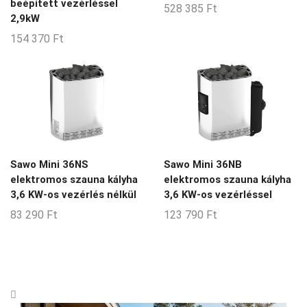
beépített vezérléssel
528 385
Ft
2,9kW
154 370
Ft
Sawo Mini 36NS
Sawo Mini 36NB
elektromos szauna kályha
elektromos szauna kályha
3,6 KW-os vezérlés nélkül
3,6 KW-os vezérléssel
83 290
Ft
123 790
Ft