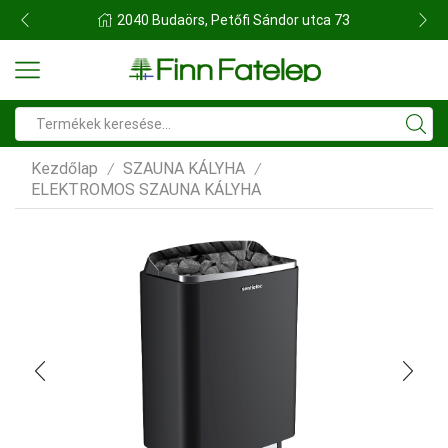
FINN FATELEP BUDAÖRS
Search
input
Kezdőlap
SZAUNA KÁLYHA
/
/
ELEKTROMOS SZAUNA KÁLYHA