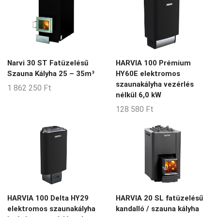
Narvi 30 ST Fatüzelésű
HARVIA 100 Prémium
Szauna Kályha 25 – 35m³
HY60E elektromos
szaunakályha vezérlés
1 862 250
Ft
nélkül 6,0 kW
128 580
Ft
HARVIA 100 Delta HY29
HARVIA 20 SL fatüzelésű
elektromos szaunakályha
kandalló / szauna kályha