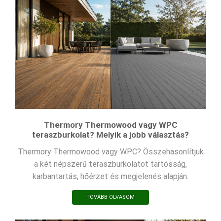
Thermory Thermowood vagy WPC
teraszburkolat? Melyik a jobb választás?
Thermory Thermowood vagy WPC? Összehasonlítjuk
a két népszerű teraszburkolatot tartósság,
karbantartás, hőérzet és megjelenés alapján.
TOVÁBB OLVASOM