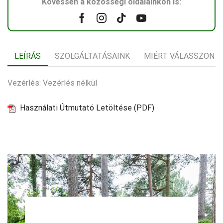
Kövessen a közösségi oldalainkon is:
Facebook
Instagram
Tik-
Youtube
tok
LEÍRÁS
SZOLGÁLTATÁSAINK
MIÉRT VÁLASSZON 
Vezérlés: Vezérlés nélkül
Használati Útmutató Letöltése (PDF)