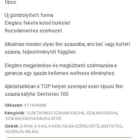
típus.
Új gömbölyített forma
Elegáns fekete külső burkolat
Rozsdamentes szerkezet
Alkalmas minden olyan finn szaunába, ami bel. vagy kültéri
szauna, teljesítménytől függően.
Elegáns megjelenése és megbízható származása a
garancia egy igazán kellemes wellness élményhez.
Ajánlatainkban a TOP helyen szerepel ezen típusú finn
szauna kályha: Sentiotec 100
Cikkszám:
ST145400BE
Kategóriák:
ELEKTROMOS SZAUNA KÁLYHA
,
SZAUNA KÁLYHA
,
SZAUNA KÁLYHA KALKULÁTOR
Címkék:
0-5 KW
,
4-5-m3
,
4.5-KW
,
FALRA SZERELHETŐ
,
SENTIOTEC
,
VEZÉRLÉS NÉLKÜL