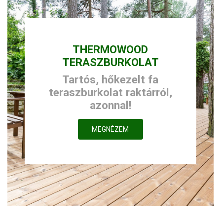
THERMOWOOD
TERASZBURKOLAT
Tartós, hőkezelt fa
teraszburkolat raktárról,
azonnal!
MEGNÉZEM