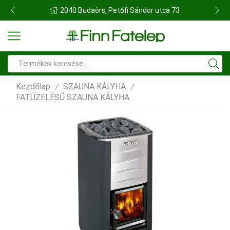
FINN FATELEP BUDAÖRS
Search
input
Kezdőlap
SZAUNA KÁLYHA
/
/
FATÜZELÉSŰ SZAUNA KÁLYHA