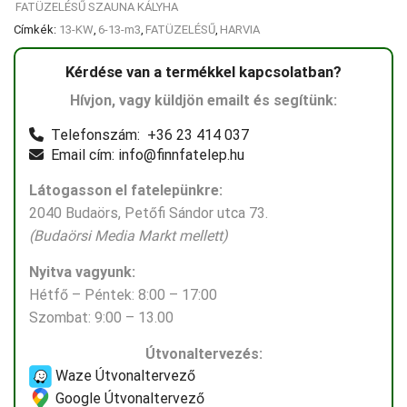
FATÜZELÉSŰ SZAUNA KÁLYHA
Címkék:
13-KW
,
6-13-m3
,
FATÜZELÉSŰ
,
HARVIA
Kérdése van a termékkel kapcsolatban?
Hívjon, vagy küldjön emailt és segítünk:
Telefonszám: +36 23 414 037
Email cím: info@finnfatelep.hu
Látogasson el fatelepünkre:
2040 Budaörs, Petőfi Sándor utca 73.
(Budaörsi Media Markt mellett)
Nyitva vagyunk:
Hétfő – Péntek: 8:00 – 17:00
Szombat: 9:00 – 13.00
Útvonaltervezés:
Waze Útvonaltervező
Google Útvonaltervező