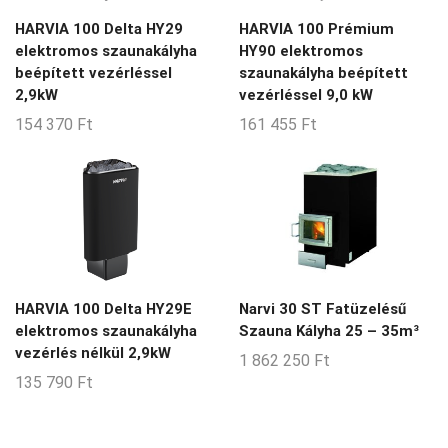
HARVIA 100 Delta HY29
HARVIA 100 Prémium
elektromos szaunakályha
HY90 elektromos
beépített vezérléssel
szaunakályha beépített
2,9kW
vezérléssel 9,0 kW
154 370
Ft
161 455
Ft
HARVIA 100 Delta HY29E
Narvi 30 ST Fatüzelésű
elektromos szaunakályha
Szauna Kályha 25 – 35m³
vezérlés nélkül 2,9kW
1 862 250
Ft
135 790
Ft