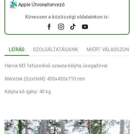
Apple Útvonaltervező
Kövessen a közösségi oldalainkon is:
Facebook
Instagram
Tik-
Youtube
tok
LEÍRÁS
SZOLGÁLTATÁSAINK
MIÉRT VÁLASSZON 
Harvia M3 fatüzelésű szauna kályha, üvegajtóval
Méretek (SzxHxM): 430x430x710 mm
Kályha kő igény: 40 kg