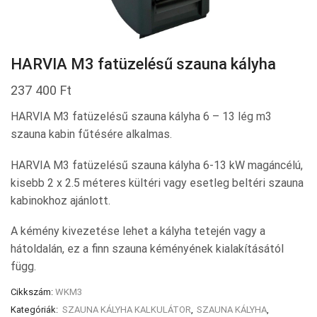
HARVIA M3 fatüzelésű szauna kályha
237 400
Ft
HARVIA M3 fatüzelésű szauna kályha 6 – 13 lég m3
szauna kabin fűtésére alkalmas.
HARVIA M3 fatüzelésű szauna kályha 6-13 kW magáncélú,
kisebb 2 x 2.5 méteres kültéri vagy esetleg beltéri szauna
kabinokhoz ajánlott.
A kémény kivezetése lehet a kályha tetején vagy a
hátoldalán, ez a finn szauna kéményének kialakításától
függ.
Cikkszám:
WKM3
Kategóriák:
SZAUNA KÁLYHA KALKULÁTOR
,
SZAUNA KÁLYHA
,