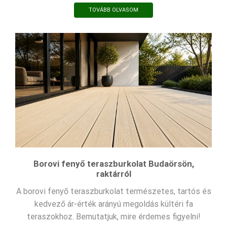
TOVÁBB OLVASOM
Borovi fenyő teraszburkolat Budaörsön,
raktárról
A borovi fenyő teraszburkolat természetes, tartós és
kedvező ár-érték arányú megoldás kültéri fa
teraszokhoz. Bemutatjuk, mire érdemes figyelni!