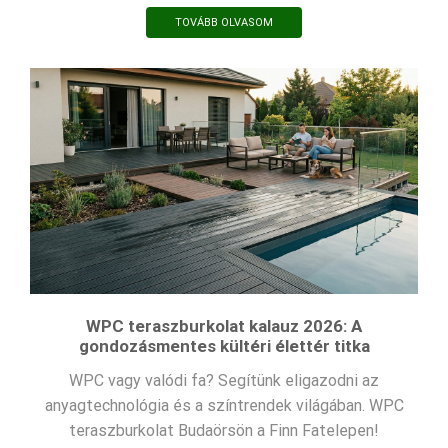
TOVÁBB OLVASOM
WPC teraszburkolat kalauz 2026: A
gondozásmentes kültéri élettér titka
WPC vagy valódi fa? Segítünk eligazodni az
anyagtechnológia és a színtrendek világában. WPC
teraszburkolat Budaörsön a Finn Fatelepen!