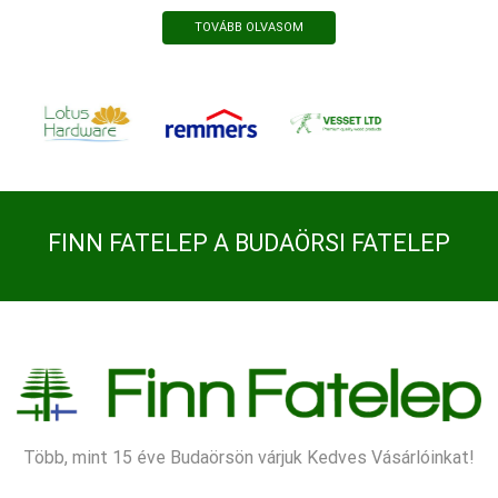
TOVÁBB OLVASOM
FINN FATELEP A BUDAÖRSI FATELEP
Több, mint 15 éve Budaörsön várjuk Kedves Vásárlóinkat!