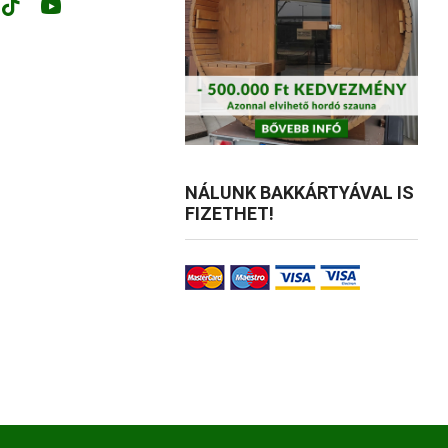
ok
tagram
Tik-
Youtube
tok
NÁLUNK BAKKÁRTYÁVAL IS
FIZETHET!