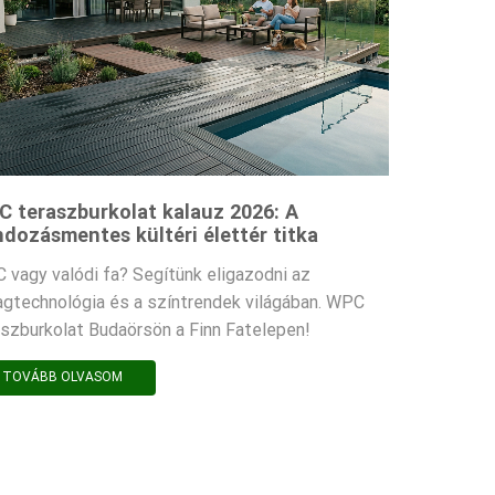
 teraszburkolat kalauz 2026: A
dozásmentes kültéri élettér titka
 vagy valódi fa? Segítünk eligazodni az
agtechnológia és a színtrendek világában. WPC
aszburkolat Budaörsön a Finn Fatelepen!
TOVÁBB OLVASOM