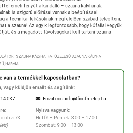
ttel emeli fényét a kandalló – szauna kályhának.
ának is szigorú előírásai vannak a beépítéssel
ag a technikai leírásoknak megfelelően szabad telepíteni,
at a szauna! Az egyik legfontosabb, hogy kőfallal vegyük
gútját, és a megadott távolságokat kell tartani szauna
KULÁTOR
,
SZAUNA KÁLYHA
,
FATÜZELÉSŰ SZAUNA KÁLYHA
SŰ
,
HARVIA
e van a termékkel kapcsolatban?
n, vagy küldjön emailt és segítünk:
14 037
Email cím: info@finnfatelep.hu
re:
Nyitva vagyunk:
r utca 73.
Hétfő – Péntek: 8:00 – 17:00
ett)
Szombat: 9:00 – 13.00