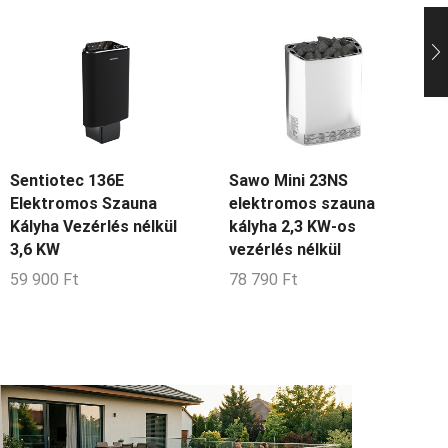
Sentiotec 136E
Sawo Mini 23NS
Elektromos Szauna
elektromos szauna
Kályha Vezérlés nélkül
kályha 2,3 KW-os
3,6 KW
vezérlés nélkül
59 900
Ft
78 790
Ft