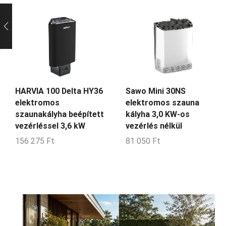
HARVIA 100 Delta HY36
Sawo Mini 30NS
elektromos
elektromos szauna
szaunakályha beépített
kályha 3,0 KW-os
vezérléssel 3,6 kW
vezérlés nélkül
156 275
Ft
81 050
Ft