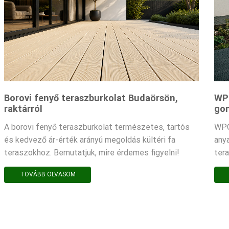
Borovi fenyő teraszburkolat Budaörsön,
WPC
raktárról
gon
A borovi fenyő teraszburkolat természetes, tartós
WPC
és kedvező ár-érték arányú megoldás kültéri fa
any
teraszokhoz. Bemutatjuk, mire érdemes figyelni!
ter
TOVÁBB OLVASOM