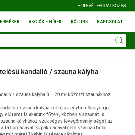
HÍRLEVÉL FELIRATKOZÁS
ERMÉKEK
AKCIÓK – HÍREK
RÓLUNK
KAPCSOLAT
elésű kandalló / szauna kályha
dalló / szauna kályha 8 – 20 m³ közötti szaunákhoz
ndalló / szauna kályha kettő az egyben. Nagyon jó
y előteret is akarunk fűteni, közben a szaunát is
 a szauna kályhához szükséges levegőmennyiséget az
etve a fa hordásával és pakolásával nem szaunán belül
 lég m³) méretű kabin fűtésére alkalmas.