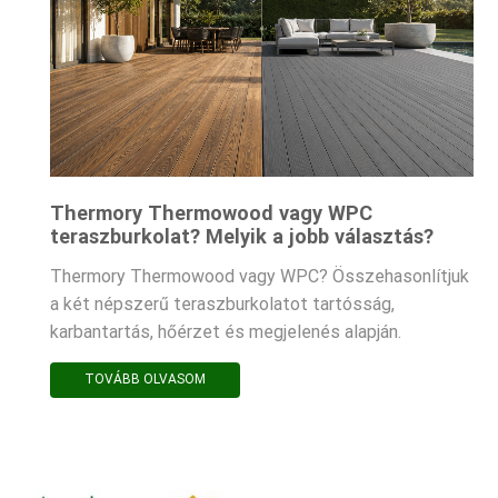
Thermory Thermowood vagy WPC
teraszburkolat? Melyik a jobb választás?
Thermory Thermowood vagy WPC? Összehasonlítjuk
a két népszerű teraszburkolatot tartósság,
karbantartás, hőérzet és megjelenés alapján.
TOVÁBB OLVASOM