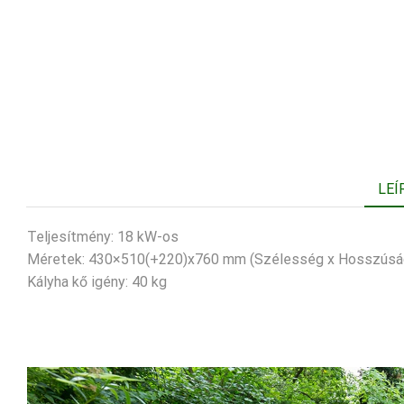
LEÍ
Teljesítmény: 18 kW-os
Méretek: 430×510(+220)x760 mm (Szélesség x Hosszúsá
Kályha kő igény: 40 kg