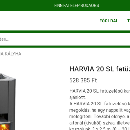
FINN FATELEP BUDAÖRS
FŐOLDAL
T
Search
input
A KÁLYHA
HARVIA 20 SL fatüz
528 385
Ft
HARVIA 20 SL fatüzelésű kan
ajánlott.
A HARVIA 20 SL fatüzelésű ka
megoldás, ha egy nappalit vag
melegíteni. További előnye,
ajtónál (kívülről) szívja, ill
koszolunk. 3 x 2,5 m. (8 – 20