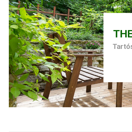
TH
Tartós