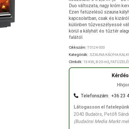
Duo változata, nagy króm kere
Ezen fatüzelésű szauna kályh
kapcsolatban, csak és kizáról
különben tűzveszélyessé válh
körül a kályhát és tűztér ala
falától.
Cikkszám:
T0124-003
Kategóriák:
SZAUNA KÁLYHA KAL
Címkék:
13-KW
,
8-20-m3
,
FATÜZELÉ
Kérdés
Hívjo
Telefonszám: +36 23 4
Látogasson el fatelepünk
2040 Budaörs, Petőfi Sándo
(Budaörsi Media Markt mell