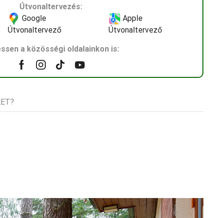
Útvonaltervezés:
Google
Apple
Útvonaltervező
Útvonaltervező
ssen a közösségi oldalainkon is:
Facebook
Instagram
Tik-
Youtube
tok
KET?