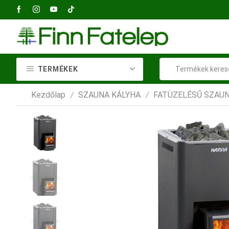
2040 Budaörs, Petőfi Sándor utca 73
TERMÉKEK
Kezdőlap
SZAUNA KÁLYHA
FATÜZELÉSŰ SZAUN
/
/