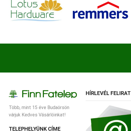
HÍRLEVÉL FELIRA
Több, mint 15 éve Budaörsön
várjuk Kedves Vásárlóinkat!
TELEPHELYÜNK CÍME