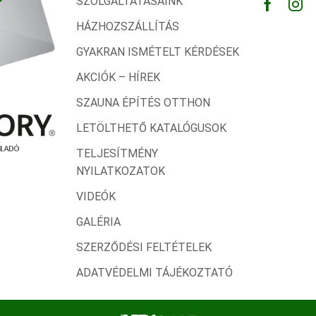
SZOLGÁLTATÁSAINK
Facebo
Ins
HÁZHOZSZÁLLÍTÁS
GYAKRAN ISMÉTELT KÉRDÉSEK
AKCIÓK – HÍREK
SZAUNA ÉPÍTÉS OTTHON
LETÖLTHETŐ KATALÓGUSOK
TELJESÍTMÉNY
NYILATKOZATOK
VIDEÓK
GALÉRIA
SZERZŐDÉSI FELTÉTELEK
ADATVÉDELMI TÁJÉKOZTATÓ