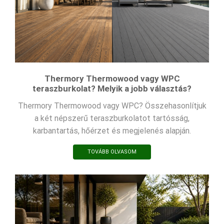
Thermory Thermowood vagy WPC
teraszburkolat? Melyik a jobb választás?
Thermory Thermowood vagy WPC? Összehasonlítjuk
a két népszerű teraszburkolatot tartósság,
karbantartás, hőérzet és megjelenés alapján.
TOVÁBB OLVASOM