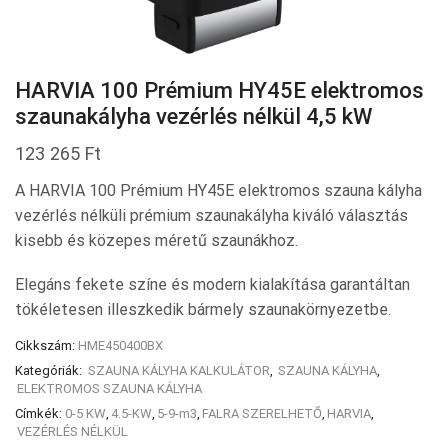
HARVIA 100 Prémium HY45E elektromos
szaunakályha vezérlés nélkül 4,5 kW
123 265
Ft
A HARVIA 100 Prémium HY45E elektromos szauna kályha
vezérlés nélküli prémium szaunakályha kiváló választás
kisebb és közepes méretű szaunákhoz.
Elegáns fekete színe és modern kialakítása garantáltan
tökéletesen illeszkedik bármely szaunakörnyezetbe.
Cikkszám:
HME450400BX
Kategóriák:
SZAUNA KÁLYHA KALKULÁTOR
,
SZAUNA KÁLYHA
,
ELEKTROMOS SZAUNA KÁLYHA
Címkék:
0-5 KW
,
4.5-KW
,
5-9-m3
,
FALRA SZERELHETŐ
,
HARVIA
,
VEZÉRLÉS NÉLKÜL