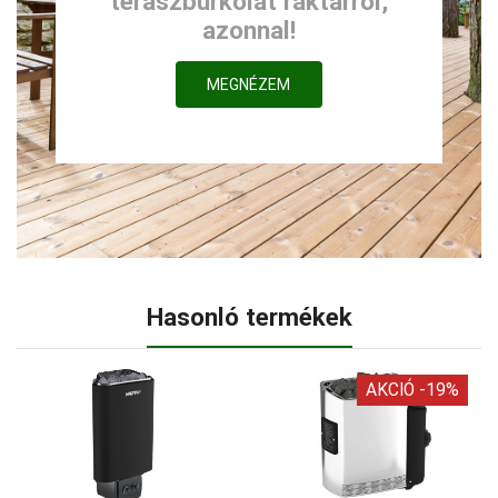
teraszburkolat raktárról,
azonnal!
MEGNÉZEM
Hasonló termékek
AKCIÓ -19%