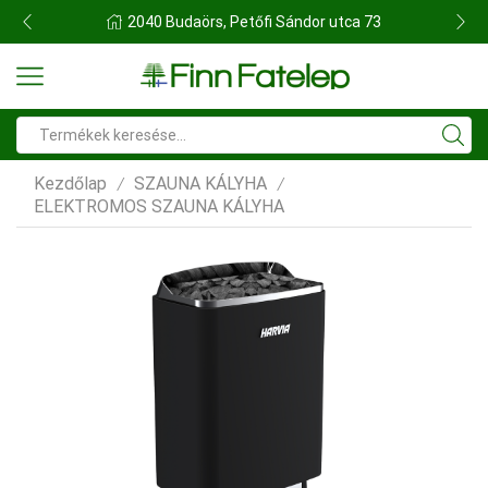
FINN FATELEP BUDAÖRS
Search
input
Kezdőlap
SZAUNA KÁLYHA
/
/
ELEKTROMOS SZAUNA KÁLYHA