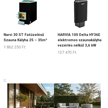
Narvi 30 ST Fatüzelésű
HARVIA 100 Delta HY36E
Szauna Kályha 25 – 35m³
elektromos szaunakályha
vezérlés nélkül 3,6 kW
1 862 250
Ft
137 470
Ft