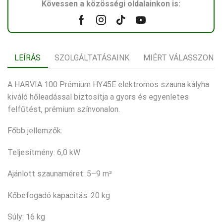
Kövessen a közösségi oldalainkon is:
Facebook
Instagram
Tik-
Youtube
tok
LEÍRÁS
SZOLGÁLTATÁSAINK
MIÉRT VÁLASSZON 
A HARVIA 100 Prémium HY45E elektromos szauna kályha
kiváló hőleadással biztosítja a gyors és egyenletes
felfűtést, prémium színvonalon.
Főbb jellemzők:
Teljesítmény: 6,0 kW
Ajánlott szaunaméret: 5–9 m³
Kőbefogadó kapacitás: 20 kg
Súly: 16 kg