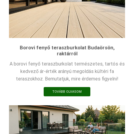
Borovi fenyő teraszburkolat Budaörsön,
raktárról
A borovi fenyő teraszburkolat természetes, tartós és
kedvező ár-érték arányú megoldás kültéri fa
teraszokhoz. Bemutatjuk, mire érdemes figyelni!
TOVÁBB OLVASOM