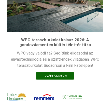
WPC teraszburkolat kalauz 2026: A
gondozásmentes kültéri élettér titka
WPC vagy valódi fa? Segítünk eligazodni az
anyagtechnológia és a színtrendek világában. WPC
teraszburkolat Budaörsön a Finn Fatelepen!
TOVÁBB OLVASOM