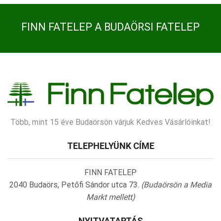
FINN FATELEP A BUDAÖRSI FATELEP
Több, mint 15 éve Budaörsön várjuk Kedves Vásárlóinkat!
TELEPHELYÜNK CÍME
FINN FATELEP
2040 Budaörs, Petőfi Sándor utca 73.
(Budaörsön a Media
Markt mellett)
NYITVATARTÁS