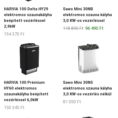
HARVIA 100 Delta HY29
Sawo Mini 30NB
elektromos szaunakályha
elektromos szauna kályha
beépített vezérléssel
3,0 KW-os vezérléssel
2,9kW
Original
Current
118 890
Ft
96 490
Ft
154 370
Ft
price
price
was:
is:
118
96
890 Ft.
490 Ft.
HARVIA 100 Prémium
Sawo Mini 30NS
HY60 elektromos
elektromos szauna kályha
szaunakályha beépített
3,0 KW-os vezérlés nélkül
vezérléssel 6,0kW
81 050
Ft
150 345
Ft