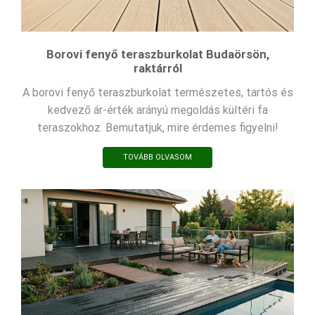
Borovi fenyő teraszburkolat Budaörsön,
raktárról
A borovi fenyő teraszburkolat természetes, tartós és
kedvező ár-érték arányú megoldás kültéri fa
teraszokhoz. Bemutatjuk, mire érdemes figyelni!
TOVÁBB OLVASOM