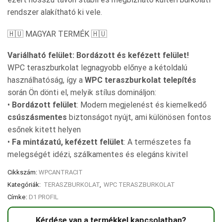
rendszer alakítható ki vele.
🇭🇺 MAGYAR TERMÉK 🇭🇺
Variálható felület: Bordázott és kefézett felület!
WPC teraszburkolat legnagyobb előnye a kétoldalú
használhatóság, így a
WPC teraszburkolat telepítés
során Ön dönti el, melyik stílus domináljon:
•
Bordázott felület
: Modern megjelenést és kiemelkedő
csúszásmentes
biztonságot nyújt, ami különösen fontos
esőnek kitett helyen
•
Fa mintázatú, kefézett felület
: A természetes fa
melegségét idézi, szálkamentes és elegáns kivitel
Cikkszám:
WPCANTRACIT
Kategóriák:
TERASZBURKOLAT
,
WPC TERASZBURKOLAT
Címke:
D1 PROFIL
Kérdése van a termékkel kapcsolatban?