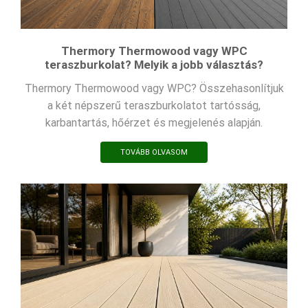
Thermory Thermowood vagy WPC
teraszburkolat? Melyik a jobb választás?
Thermory Thermowood vagy WPC? Összehasonlítjuk
a két népszerű teraszburkolatot tartósság,
karbantartás, hőérzet és megjelenés alapján.
TOVÁBB OLVASOM