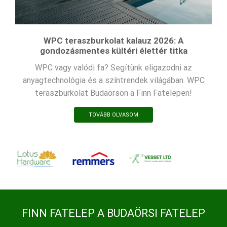
WPC teraszburkolat kalauz 2026: A
gondozásmentes kültéri élettér titka
WPC vagy valódi fa? Segítünk eligazodni az
anyagtechnológia és a színtrendek világában. WPC
teraszburkolat Budaörsön a Finn Fatelepen!
TOVÁBB OLVASOM
FINN FATELEP A BUDAÖRSI FATELEP