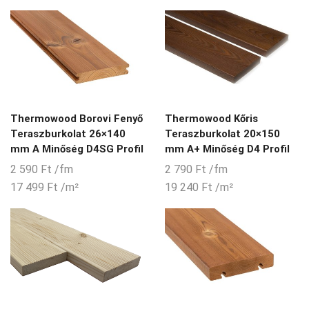
Thermowood Borovi Fenyő
Thermowood Kőris
Teraszburkolat 26×140
Teraszburkolat 20×150
mm A Minőség D4SG Profil
mm A+ Minőség D4 Profil
2 590
Ft
/fm
2 790
Ft
/fm
17 499
Ft
/m²
19 240
Ft
/m²