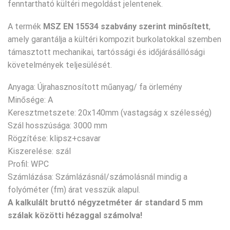
fenntartható kültéri megoldást jelentenek.
A termék
MSZ EN 15534 szabvány szerint minősített
,
amely garantálja a kültéri kompozit burkolatokkal szemben
támasztott mechanikai, tartóssági és időjárásállósági
követelmények teljesülését.
Anyaga: Újrahasznosított műanyag/ fa örlemény
Minősége: A
Keresztmetszete: 20x140mm (vastagság x szélesség)
Szál hosszúsága: 3000 mm
Rögzítése: klipsz+csavar
Kiszerelése: szál
Profil: WPC
Számlázása: Számlázásnál/számolásnál mindig a
folyóméter (fm) árat vesszük alapul.
A kalkulált bruttó négyzetméter ár standard 5 mm
szálak közötti hézaggal számolva!