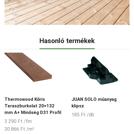
Hasonló termékek
Thermowood Kőris
JUAN SOLO műanyag
Teraszburkolat 20×132
klipsz
mm A+ Minőség D31 Profil
185
Ft
/db
3 290
Ft
/fm
30 866
Ft
/m²