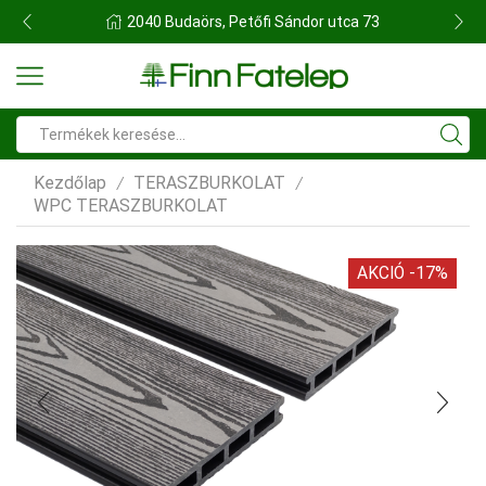
FINN FATELEP BUDAÖRS
Search
input
Kezdőlap
TERASZBURKOLAT
/
/
WPC TERASZBURKOLAT
AKCIÓ -17%