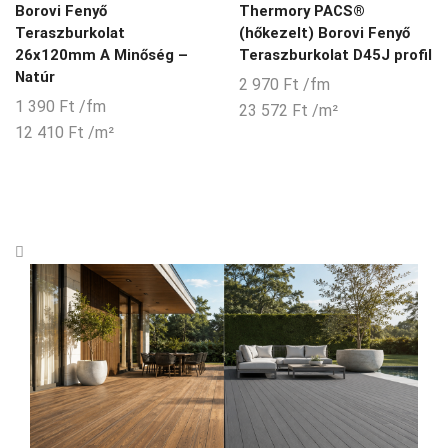
Borovi Fenyő
Thermory PACS®
Teraszburkolat
(hőkezelt) Borovi Fenyő
26x120mm A Minőség –
Teraszburkolat D45J profil
Natúr
2 970
Ft
/fm
1 390
Ft
/fm
23 572
Ft
/m²
12 410
Ft
/m²