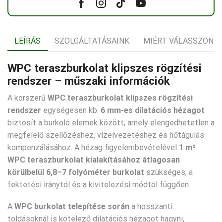
Facebook
Instagram
Tik-
Youtube
tok
LEÍRÁS
SZOLGÁLTATÁSAINK
MIÉRT VÁLASSZON 
WPC teraszburkolat klipszes rögzítési
rendszer – műszaki információk
A korszerű
WPC teraszburkolat klipszes rögzítési
rendszer
egységesen kb.
6 mm-es dilatációs hézagot
biztosít a burkoló elemek között, amely elengedhetetlen a
megfelelő szellőzéshez, vízelvezetéshez és hőtágulás
kompenzálásához. A hézag figyelembevételével
1 m²
WPC teraszburkolat kialakításához átlagosan
körülbelül 6,8–7 folyóméter burkolat
szükséges, a
fektetési iránytól és a kivitelezési módtól függően.
A
WPC burkolat telepítése során
a hosszanti
toldásoknál is kötelező dilatációs hézagot hagyni,