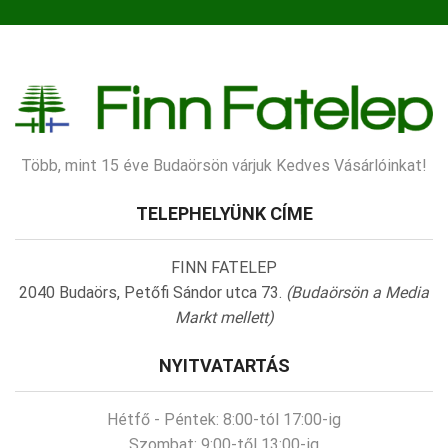
Több, mint 15 éve Budaörsön várjuk Kedves Vásárlóinkat!
TELEPHELYÜNK CÍME
FINN FATELEP
2040 Budaörs, Petőfi Sándor utca 73.
(Budaörsön a Media
Markt mellett)
NYITVATARTÁS
Hétfő - Péntek:
8:00-tól 17:00-ig
Szombat:
9:00-től 13:00-ig