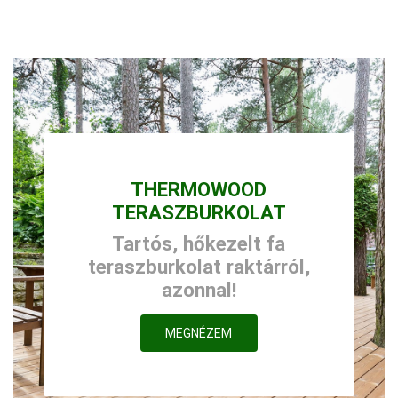
THERMOWOOD
TERASZBURKOLAT
Tartós, hőkezelt fa
teraszburkolat raktárról,
azonnal!
MEGNÉZEM