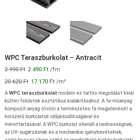
WPC Teraszburkolat – Antracit
Original
Current
2 990
Ft
2 490
Ft
/fm
price
price
20 620
Ft
17 170
Ft
/m²
was:
is:
A
WPC teraszburkolat
modern és tartós megoldást kínál
2
2
kültéri felületek esztétikus kialakításához. A fa-műanyag
990 Ft.
490 Ft.
kompozit anyag ötvözi a természetes fa megjelenését a
korszerű burkolatok időjárásállóságával és
mérettartásával. A WPC burkolat ellenáll a nedvességnek,
az UV-sugárzásnak és a mechanikai igénybevételnek,
ezért hosszú távon stabil és megbízható kültéri burkolati