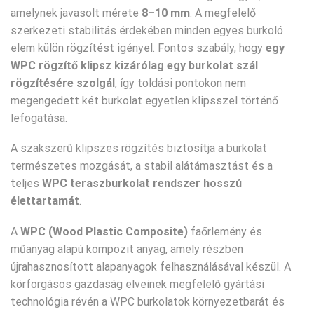
amelynek javasolt mérete
8–10 mm
. A megfelelő
szerkezeti stabilitás érdekében minden egyes burkoló
elem külön rögzítést igényel. Fontos szabály, hogy
egy
WPC rögzítő klipsz kizárólag egy burkolat szál
rögzítésére szolgál
, így toldási pontokon nem
megengedett két burkolat egyetlen klipsszel történő
lefogatása.
A szakszerű klipszes rögzítés biztosítja a burkolat
természetes mozgását, a stabil alátámasztást és a
teljes
WPC teraszburkolat rendszer hosszú
élettartamát
.
A
WPC (Wood Plastic Composite)
faőrlemény és
műanyag alapú kompozit anyag, amely részben
újrahasznosított alapanyagok felhasználásával készül. A
körforgásos gazdaság elveinek megfelelő gyártási
technológia révén a WPC burkolatok környezetbarát és