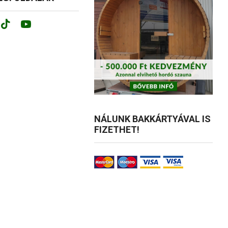
ok
tagram
Tik-
Youtube
tok
NÁLUNK BAKKÁRTYÁVAL IS
FIZETHET!