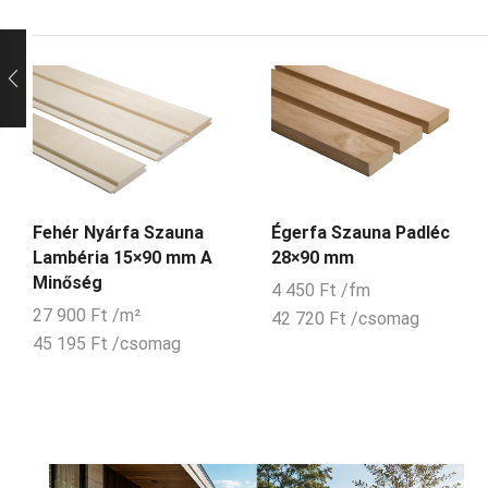
Fehér Nyárfa Szauna
Égerfa Szauna Padléc
Lambéria 15×90 mm A
28×90 mm
Minőség
4 450
Ft
/fm
27 900
Ft
/m²
42 720
Ft
/csomag
45 195
Ft
/csomag