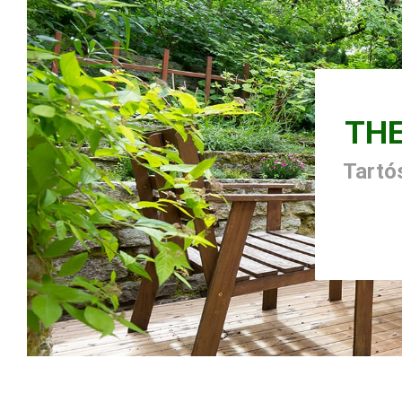
TH
Tartós