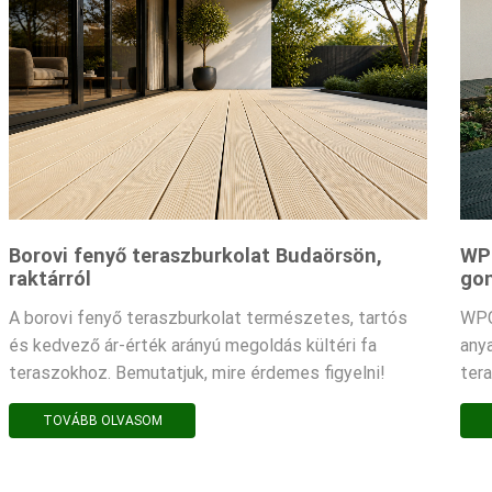
Borovi fenyő teraszburkolat Budaörsön,
WPC
raktárról
gon
A borovi fenyő teraszburkolat természetes, tartós
WPC
és kedvező ár-érték arányú megoldás kültéri fa
any
teraszokhoz. Bemutatjuk, mire érdemes figyelni!
ter
TOVÁBB OLVASOM