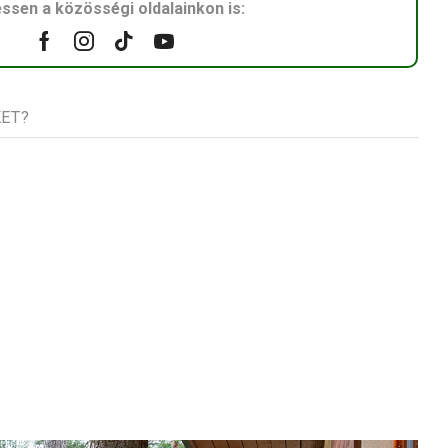
ssen a közösségi oldalainkon is:
Facebook
Instagram
Tik-
Youtube
tok
KET?