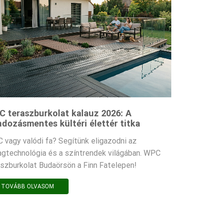
 teraszburkolat kalauz 2026: A
dozásmentes kültéri élettér titka
 vagy valódi fa? Segítünk eligazodni az
agtechnológia és a színtrendek világában. WPC
aszburkolat Budaörsön a Finn Fatelepen!
TOVÁBB OLVASOM