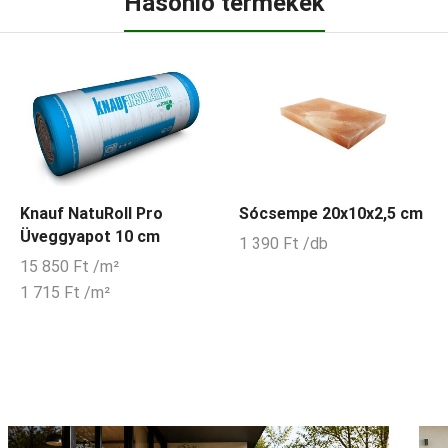
Hasonló termékek
Knauf NatuRoll Pro
Sócsempe 20x10x2,5 cm
Üveggyapot 10 cm
1 390
Ft
/db
15 850
Ft
/m²
1 715
Ft
/m²