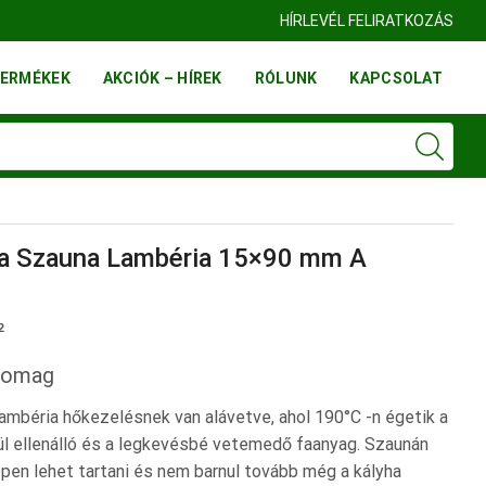
HÍRLEVÉL FELIRATKOZÁS
ERMÉKEK
AKCIÓK – HÍREK
RÓLUNK
KAPCSOLAT
a Szauna Lambéria 15×90 mm A
rent
²
e
somag
mbéria hőkezelésnek van alávetve, ahol 190°C -n égetik a
kül ellenálló és a legkevésbé vetemedő faanyag. Szaunán
 Ft.
épen lehet tartani és nem barnul tovább még a kályha