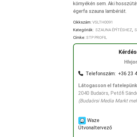
környékén sem. Aki hosszútá
égerfa szauna lambériát.
Cikkszám:
VSLTH0091
Kategóriák:
SZAUNA ÉPÍTÉSHEZ
,
S
Címke:
STP PROFIL
Kérdés
Hívjo
Telefonszám: +36 23 4
Látogasson el fatelepünk
2040 Budaörs, Petőfi Sándo
(Budaörsi Media Markt mell
Waze
Útvonaltervező