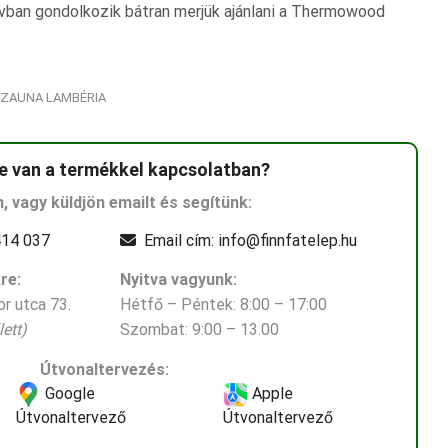
vban gondolkozik bátran merjük ajánlani a Thermowood
ZAUNA LAMBÉRIA
e van a termékkel kapcsolatban?
n, vagy küldjön emailt és segítünk:
14 037
Email cím: info@finnfatelep.hu
re:
Nyitva vagyunk:
r utca 73.
Hétfő – Péntek: 8:00 – 17:00
ett)
Szombat: 9:00 – 13.00
Útvonaltervezés:
Google
Apple
Útvonaltervező
Útvonaltervező