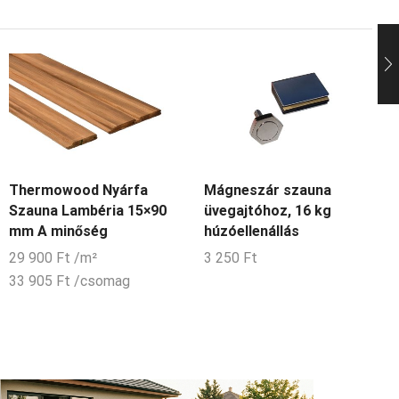
Thermowood Nyárfa
Mágneszár szauna
Szauna Lambéria 15×90
üvegajtóhoz, 16 kg
mm A minőség
húzóellenállás
29 900
Ft
/m²
3 250
Ft
33 905
Ft
/csomag