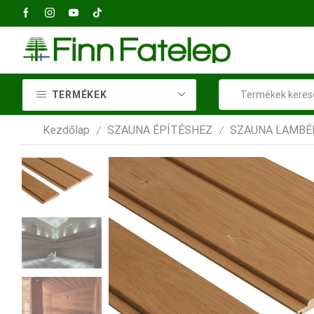
2040 Budaörs, Petőfi Sándor utca
TERMÉKEK
Kezdőlap
SZAUNA ÉPÍTÉSHEZ
SZAUNA LAMBÉ
/
/