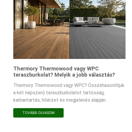
Thermory Thermowood vagy WPC
teraszburkolat? Melyik a jobb választás?
Thermory Thermowood vagy WPC? Összehasonlítjuk
a két népszerű teraszburkolatot tartósság,
karbantartás, hőérzet és megjelenés alapján.
TOVÁBB OLVASOM