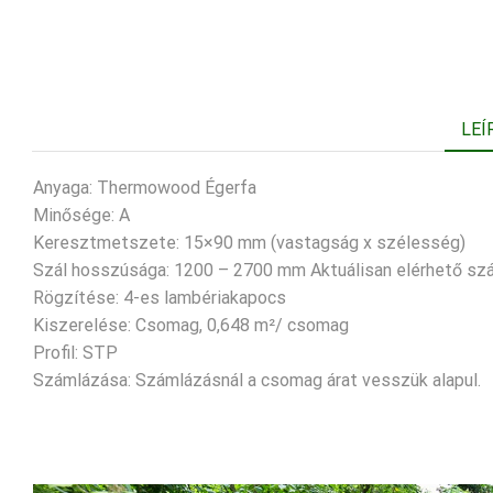
LEÍ
Anyaga: Thermowood Égerfa
Minősége: A
Keresztmetszete: 15×90 mm (vastagság x szélesség)
Szál hosszúsága: 1200 – 2700 mm Aktuálisan elérhető szálh
Rögzítése: 4-es lambériakapocs
Kiszerelése: Csomag, 0,648 m²/ csomag
Profil: STP
Számlázása: Számlázásnál a csomag árat vesszük alapul.