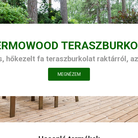
ERMOWOOD TERASZBURKO
, hőkezelt fa teraszburkolat raktárról, a
MEGNÉZEM