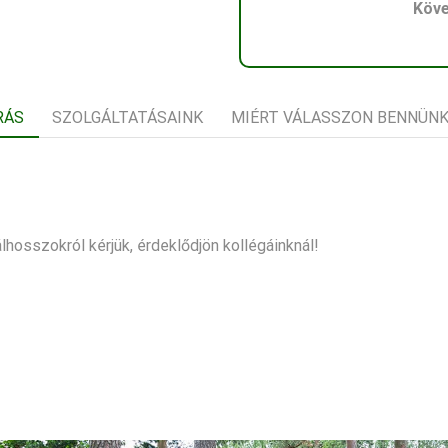
Köve
RÁS
SZOLGÁLTATÁSAINK
MIÉRT VÁLASSZON BENNÜN
osszokról kérjük, érdeklődjön kollégáinknál!