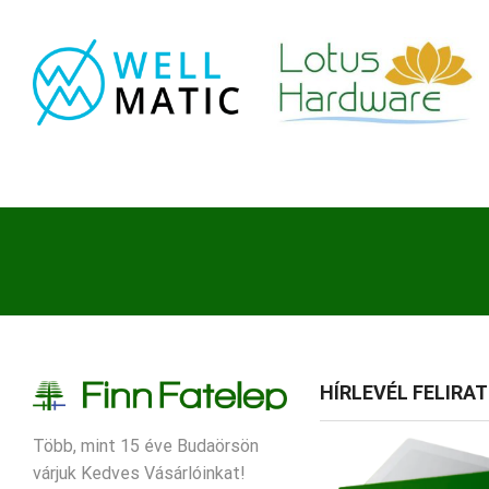
HÍRLEVÉL FELIRA
Több, mint 15 éve Budaörsön
várjuk Kedves Vásárlóinkat!