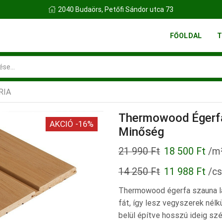
 73
FINN FATELEP BUDAÖRS
FŐOLDAL
T
Search
input
RIA
Thermowood Égerf
AKCIÓ -16%
Minőség
Original
Cur
21 990
Ft
18 500
Ft
/m
price
pric
14 250
Ft
11 988
Ft
/c
was:
is:
Thermowood égerfa szauna la
21
18
fát, így lesz vegyszerek nél
990 Ft.
500
belül építve hosszú ideig sz