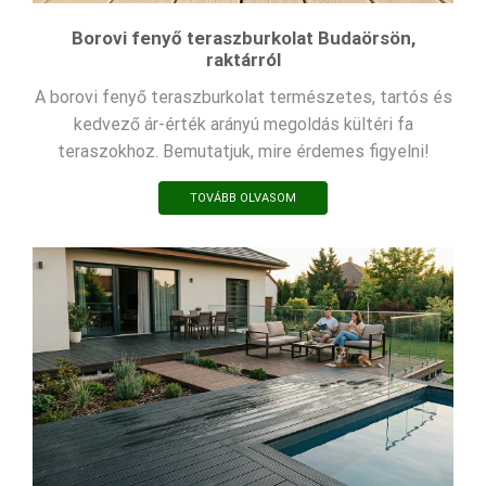
Borovi fenyő teraszburkolat Budaörsön,
raktárról
A borovi fenyő teraszburkolat természetes, tartós és
kedvező ár-érték arányú megoldás kültéri fa
teraszokhoz. Bemutatjuk, mire érdemes figyelni!
TOVÁBB OLVASOM