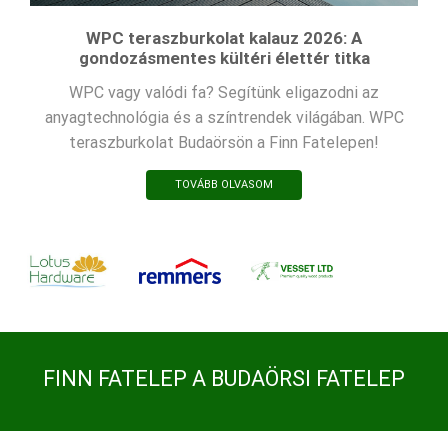
WPC teraszburkolat kalauz 2026: A
gondozásmentes kültéri élettér titka
WPC vagy valódi fa? Segítünk eligazodni az
anyagtechnológia és a színtrendek világában. WPC
teraszburkolat Budaörsön a Finn Fatelepen!
TOVÁBB OLVASOM
FINN FATELEP A BUDAÖRSI FATELEP