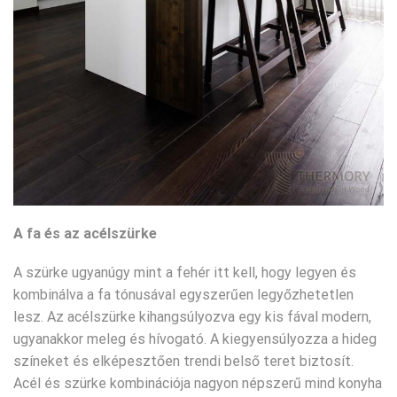
A fa és az acélszürke
A szürke ugyanúgy mint a fehér itt kell, hogy legyen és
kombinálva a fa tónusával egyszerűen legyőzhetetlen
lesz. Az acélszürke kihangsúlyozva egy kis fával modern,
ugyanakkor meleg és hívogató. A kiegyensúlyozza a hideg
színeket és elképesztően trendi belső teret biztosít.
Acél és szürke kombinációja nagyon népszerű mind konyha