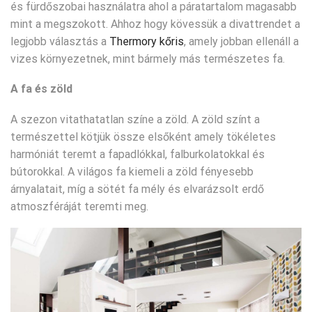
és fürdőszobai használatra ahol a páratartalom magasabb
mint a megszokott. Ahhoz hogy kövessük a divattrendet a
legjobb választás a
Thermory
kőris
, amely jobban ellenáll a
vizes környezetnek, mint bármely más természetes fa.
A fa és zöld
A szezon vitathatatlan színe a zöld. A zöld színt a
természettel kötjük össze elsőként amely tökéletes
harmóniát teremt a fapadlókkal, falburkolatokkal és
bútorokkal. A világos fa kiemeli a zöld fényesebb
árnyalatait, míg a sötét fa mély és elvarázsolt erdő
atmoszféráját teremti meg.