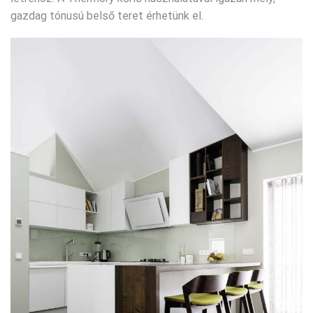
gazdag tónusú belső teret érhetünk el.