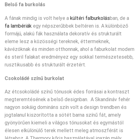
Belső fa burkolás
A fának mindig is volt helye a
kültéri falburkolás
ban, de a
fa lambériák
egy népszerűbbek beltéren is. A különböző
formájú, alakú fák használata dekoratív és strukturált
eleme lesz a közösségi tereknek, éttermeknek,
kávézóknak és minden otthonnak, ahol a faburkolat modern
és steril falakat eredményez egy sokkal természetesebb,
rusztikusabb és strukturált érzetért.
Csokoládé színű burkolat
Az étcsokoládé színű tónusok édes forrásai a kontraszt
megteremtésének a belső designban. A Skandináv fehér
nagyon sokáig domináns szín volt a design trendben és
jogtalanul kiszorította a sötét barna színű fát, amely
gyönyörűen kiemeli a világos tónusokat és egymástól
élesen elkülönülő terek mellett meleg atmoszférát is
létrehoz. A Thermory kőris használatával igazán mély,