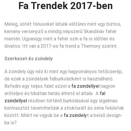
Fa Trendek 2017-ben
Meleg, sötét tónusokat látunk előtűnni mint egy biztos,
kemény versenyző a mindig népszerű Skandináv fehér
mentén. Ugyanúgy mint a fehér szín a fa is időtlen és
divatos. Itt van a 2017-es fa trend a Thermory szerint.
Szerkezet és zsindely
A zsindely úgy néz ki mint egy hagyományos tetőcserép,
de ezek a zsindelyek falburkolatként is használható.
Befedni egy teljes falat ezzel a
fa zsindellyel
nagyon
erőteljes és hibátlan hatás érhető el általa. A
fal
zsindellyel
részben történő burkolásával egy izgalmas
kontrasztot teremthetünk a strukturált és sima felületek
között. Miért ne vigyük be a
fa zsindely
t a belső design-
ba is?