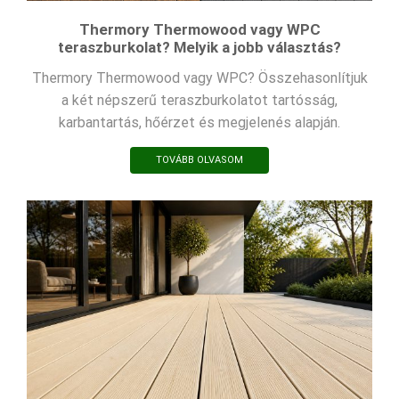
Thermory Thermowood vagy WPC
teraszburkolat? Melyik a jobb választás?
Thermory Thermowood vagy WPC? Összehasonlítjuk
a két népszerű teraszburkolatot tartósság,
karbantartás, hőérzet és megjelenés alapján.
TOVÁBB OLVASOM