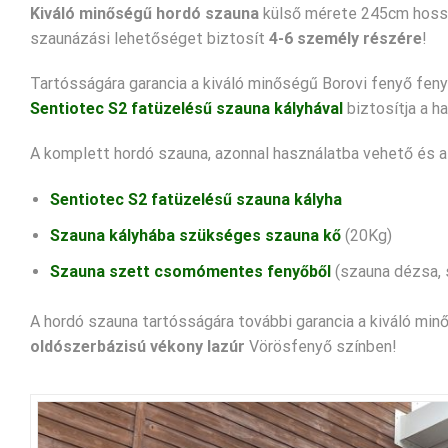
Kiváló minőségű hordó szauna
külső mérete 245cm hossz
szaunázási lehetőséget biztosít
4-6 személy részére
!
Tartósságára garancia a kiváló minőségű Borovi fenyő fenyő
Sentiotec S2 fatüzelésű szauna kályhával
biztosítja a 
A komplett hordó szauna, azonnal használatba vehető és 
Sentiotec S2 fatüzelésű szauna kályha
Szauna kályhába szükséges szauna kő
(20Kg)
Szauna szett csomómentes fenyőből
(szauna dézsa, 
A hordó szauna tartósságára további garancia a kiváló mi
oldószerbázisú vékony lazúr
Vörösfenyő színben!