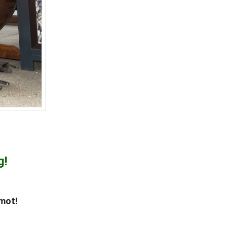
g!
ámot!