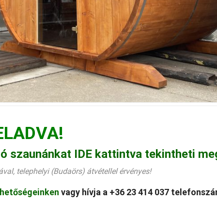
ELADVA!
dó szaunánkat IDE kattintva tekintheti me
val, telephelyi (Budaörs) átvétellel érvényes!
rhetőségeinken
vagy hívja a +36 23 414 037 telefonsz