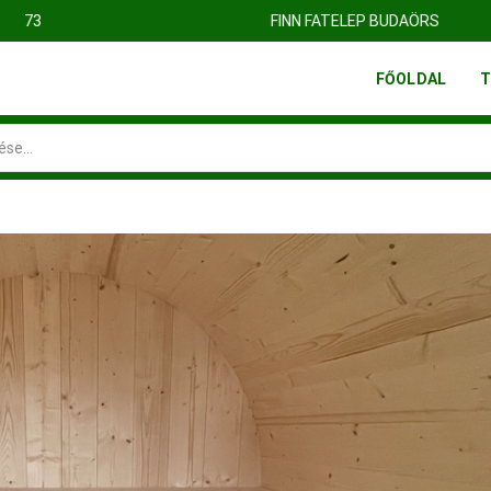
FINN FATELEP BUDAÖRS
FŐOLDAL
T
Search
input