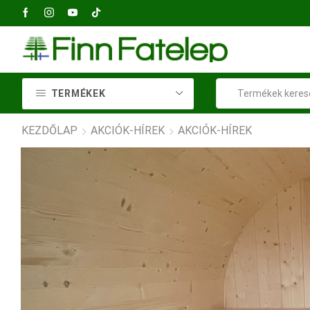
2040 Budaörs, Petőfi Sándor utca 73
TERMÉKEK
KEZDŐLAP
AKCIÓK-HÍREK
AKCIÓK-HÍREK