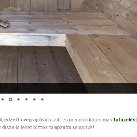
l,
edzett üveg ajtóval
épült és prémium kategóriás
fatüzelés
rt dísze is lehet biztos talapzatra telepítve!