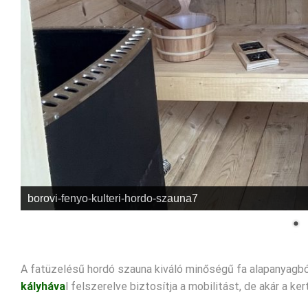
borovi-fenyo-kulteri-hordo-szauna7
A fatüzelésű hordó szauna kiváló minőségű fa alapanyagbó
kályháva
l felszerelve biztosítja a mobilitást, de akár a ke