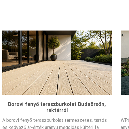
Borovi fenyő teraszburkolat Budaörsön,
raktárról
A borovi fenyő teraszburkolat természetes, tartós
WPC
és kedvező ár-érték arányú megoldás kültéri fa
any