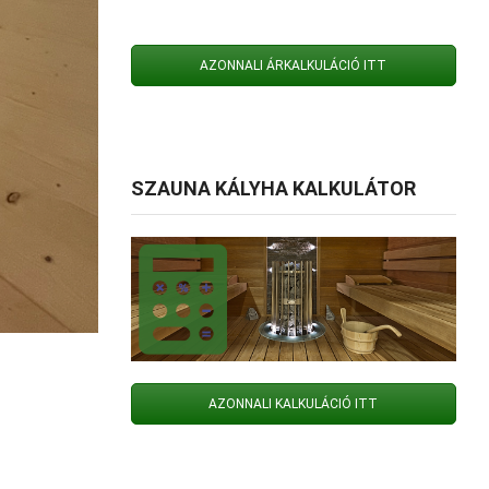
AZONNALI ÁRKALKULÁCIÓ ITT
SZAUNA KÁLYHA KALKULÁTOR
AZONNALI KALKULÁCIÓ ITT