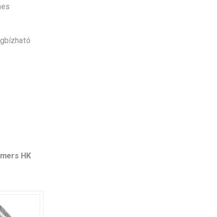
mes
egbízható
mers HK