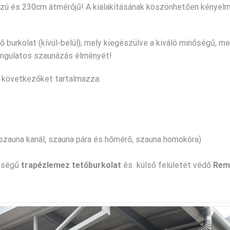
ú és 230cm átmérőjű! A kialakításának köszönhetően kényel
 burkolat (kívül-belül), mely kiegészülve a kiváló minőségű, m
hangulatos szaunázás élményét!
a következőket tartalmazza:
szauna kanál, szauna pára és hőmérő, szauna homokóra)
nőségű
trapézlemez tetőburkolat
és külső felületét védő
Rem