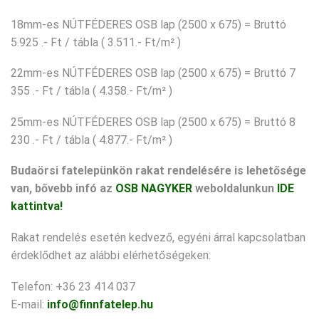
18mm-es NÚTFÉDERES OSB lap (2500 x 675) = Bruttó
5.925 .- Ft / tábla ( 3.511.- Ft/m² )
22mm-es NÚTFÉDERES OSB lap (2500 x 675) = Bruttó 7
355 .- Ft / tábla ( 4.358.- Ft/m² )
25mm-es NÚTFÉDERES OSB lap (2500 x 675) = Bruttó 8
230 .- Ft / tábla ( 4.877.- Ft/m² )
Budaörsi fatelepünkön rakat rendelésére is lehetősége
van, bővebb infó az
OSB NAGYKER
weboldalunkun
IDE
kattintva!
Rakat rendelés esetén kedvező, egyéni árral kapcsolatban
érdeklődhet az alábbi elérhetőségeken:
Telefon: +36 23 414 037
E-mail:
info@finnfatelep.hu