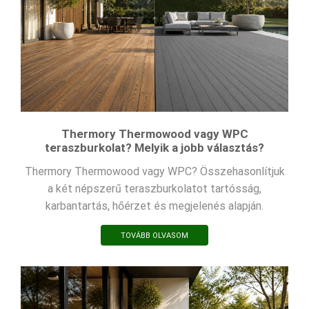
Thermory Thermowood vagy WPC
teraszburkolat? Melyik a jobb választás?
Thermory Thermowood vagy WPC? Összehasonlítjuk
a két népszerű teraszburkolatot tartósság,
karbantartás, hőérzet és megjelenés alapján.
TOVÁBB OLVASOM