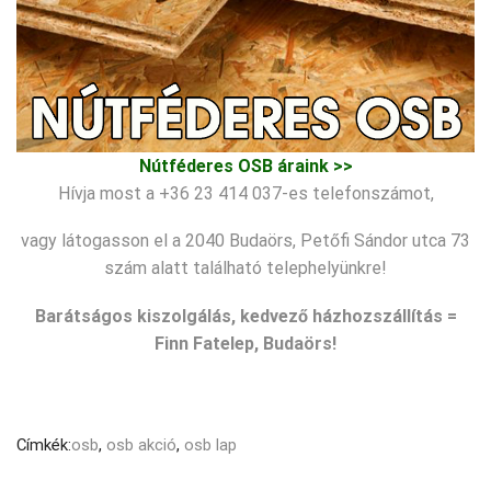
Nútféderes OSB áraink >>
Hívja most a +36 23 414 037-es telefonszámot,
vagy látogasson el a 2040 Budaörs, Petőfi Sándor utca 73
szám alatt található telephelyünkre!
Barátságos kiszolgálás, kedvező házhozszállítás =
Finn Fatelep, Budaörs!
Címkék:
osb
,
osb akció
,
osb lap