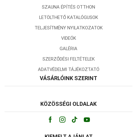
SZAUNA ÉPÍTÉS OTTHON
LETÖLTHETŐ KATALÓGUSOK
TELJESÍTMÉNY NYILATKOZATOK
VIDEÓK
GALÉRIA
SZERZŐDÉSI FELTÉTELEK
ADATVÉDELMI TÁJÉKOZTATÓ
VÁSÁRLÓINK SZERINT
KÖZÖSSÉGI OLDALAK
Facebook
Instagram
Tik-
Youtube
tok
KIEMELT AJÁNLAT