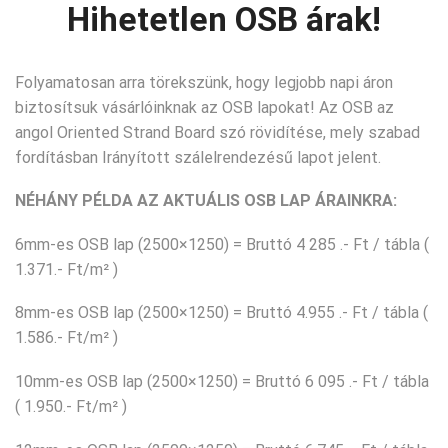
Hihetetlen OSB árak!
Folyamatosan arra törekszünk, hogy legjobb napi áron
biztosítsuk vásárlóinknak az OSB lapokat! Az OSB az
angol Oriented Strand Board szó rövidítése, mely szabad
fordításban Irányított szálelrendezésű lapot jelent.
NÉHÁNY PÉLDA AZ AKTUÁLIS OSB LAP ÁRAINKRA:
6mm-es OSB lap (2500×1250) = Bruttó 4 285 .- Ft / tábla (
1.371.- Ft/m² )
8mm-es OSB lap (2500×1250) = Bruttó 4.955 .- Ft / tábla (
1.586.- Ft/m² )
10mm-es OSB lap (2500×1250) = Bruttó 6 095 .- Ft / tábla
( 1.950.- Ft/m² )