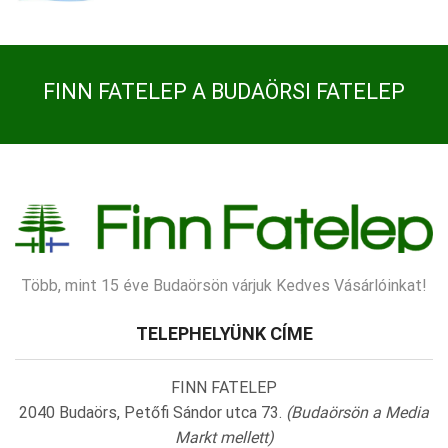
FINN FATELEP A BUDAÖRSI FATELEP
Több, mint 15 éve Budaörsön várjuk Kedves Vásárlóinkat!
TELEPHELYÜNK CÍME
FINN FATELEP
2040 Budaörs, Petőfi Sándor utca 73.
(Budaörsön a Media
Markt mellett)