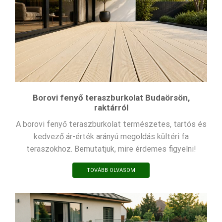
Borovi fenyő teraszburkolat Budaörsön,
raktárról
A borovi fenyő teraszburkolat természetes, tartós és
kedvező ár-érték arányú megoldás kültéri fa
teraszokhoz. Bemutatjuk, mire érdemes figyelni!
TOVÁBB OLVASOM