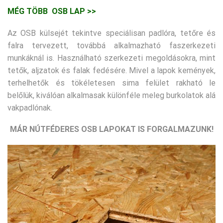
MÉG TÖBB OSB LAP >>
Az OSB külsejét tekintve speciálisan padlóra, tetőre és
falra tervezett, továbbá alkalmazható faszerkezeti
munkáknál is. Használható szerkezeti megoldásokra, mint
tetők, aljzatok és falak fedésére. Mivel a lapok kemények,
terhelhetők és tökéletesen sima felület rakható le
belőlük, kiválóan alkalmasak különféle meleg burkolatok alá
vakpadlónak.
MÁR NÚTFÉDERES OSB LAPOKAT IS FORGALMAZUNK!