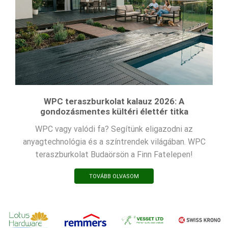
WPC teraszburkolat kalauz 2026: A
gondozásmentes kültéri élettér titka
WPC vagy valódi fa? Segítünk eligazodni az
anyagtechnológia és a színtrendek világában. WPC
teraszburkolat Budaörsön a Finn Fatelepen!
TOVÁBB OLVASOM