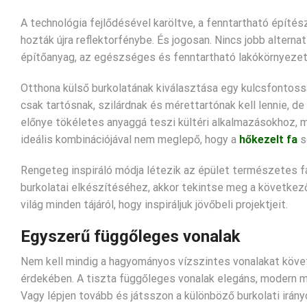
A technológia fejlődésével karöltve, a fenntartható építés
hozták újra reflektorfénybe. És jogosan. Nincs jobb alterna
építőanyag, az egészséges és fenntartható lakókörnyezet 
Otthona külső burkolatának kiválasztása egy kulcsfontoss
csak tartósnak, szilárdnak és mérettartónak kell lennie, de e
előnye tökéletes anyaggá teszi kültéri alkalmazásokhoz, m
ideális kombinációjával nem meglepő, hogy a
hőkezelt fa
s
Rengeteg inspiráló módja létezik az épület természetes fáv
burkolatai elkészítéséhez, akkor tekintse meg a következő 
világ minden tájáról, hogy inspiráljuk jövőbeli projektjeit.
Egyszerű függőleges vonalak
Nem kell mindig a hagyományos vízszintes vonalakat követ
érdekében. A tiszta függőleges vonalak elegáns, modern me
Vagy lépjen tovább és játsszon a különböző burkolati irány