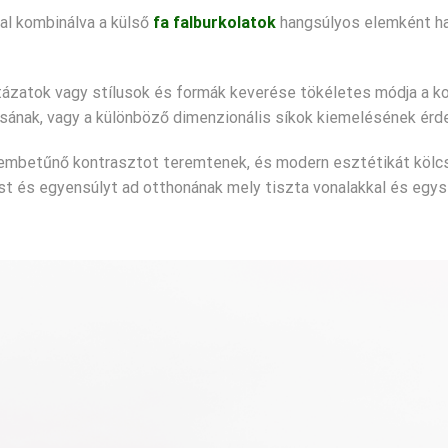
al kombinálva a külső
fa falburkolatok
hangsúlyos elemként ha
tázatok vagy stílusok és formák keverése tökéletes módja a k
ának, vagy a különböző dimenzionális síkok kiemelésének érd
 szembetűnő kontrasztot teremtenek, és modern esztétikát kölc
ust és egyensúlyt ad otthonának mely tiszta vonalakkal és egy