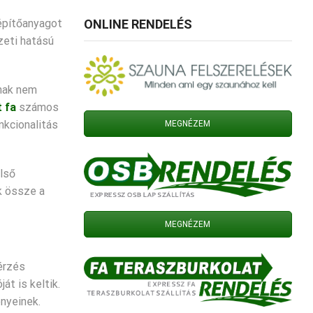
 építőanyagot
ONLINE RENDELÉS
zeti hatású
nnak nem
 fa
számos
nkcionalitás
MEGNÉZEM
ülső
k össze a
MEGNÉZEM
érzés
t is keltik.
ényeinek.