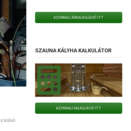
AZONNALI ÁRKALKULÁCIÓ ITT
SZAUNA KÁLYHA KALKULÁTOR
AZONNALI KALKULÁCIÓ ITT
és külső