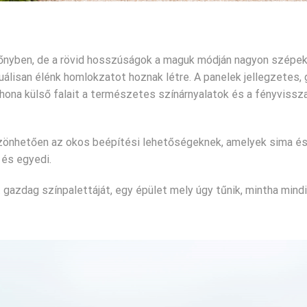
lőnyben, de a rövid hosszúságok a maguk módján nagyon szépek
uálisan élénk homlokzatot hoznak létre. A panelek jellegzetes,
thona külső falait a természetes színárnyalatok és a fényviss
zönhetően az okos beépítési lehetőségeknek, amelyek sima é
 és egyedi.
gazdag színpalettáját, egy épület mely úgy tűnik, mintha mindi