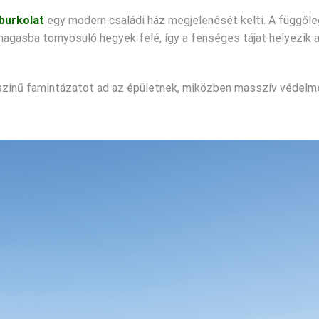
lburkolat
egy modern családi ház megjelenését kelti. A függől
magasba tornyosuló hegyek felé, így a fenséges tájat helyezik 
zínű famintázatot ad az épületnek, miközben masszív védelme