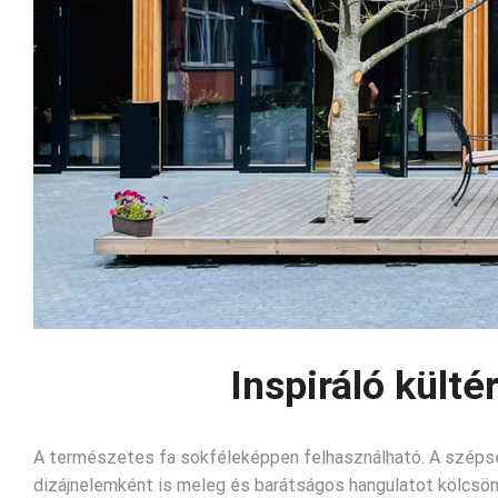
Inspiráló kültér
A természetes fa sokféleképpen felhasználható. A szépség
dizájnelemként is meleg és barátságos hangulatot kölcsö