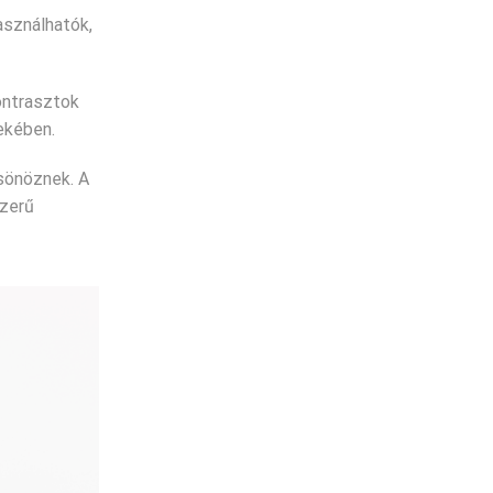
sználhatók,
ontrasztok
ekében.
sönöznek. A
szerű