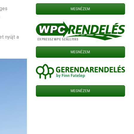
eges
MEGNÉZEM
a
t nyújt a
MEGNÉZEM
MEGNÉZEM