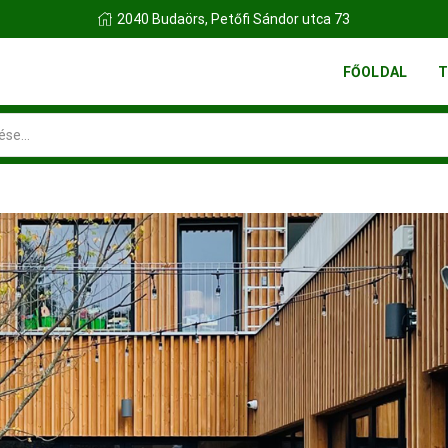
FINN FATELEP BUDAÖRS
FŐOLDAL
T
Search
input