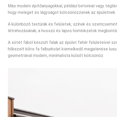
Más modern építőanyagokkal, például betonnal vagy tégláv
hogy meleget és lágyságot kölcsönözzenek az épületnek.
A különböző textúrák és felületek, színek és szemcsemin
létrehozásának, a hosszú és lapos homlokzatok megbontás
A sötét fából készült falak az épület fehér felületeivel
hőkezelt kőris fa falburkolat kiemelkedő megjelenése lux
geometriával modern, minimalista külsőt kölcsönöz.