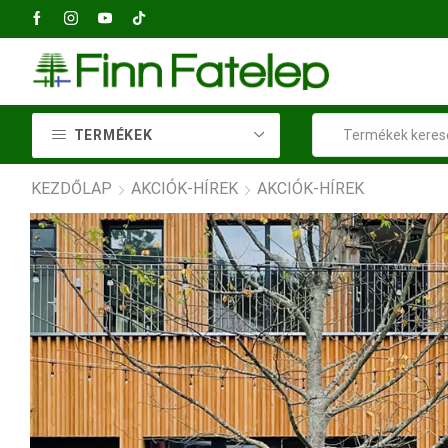
2040 Budaörs, Petőfi Sándor utca 73
TERMÉKEK
KEZDŐLAP
AKCIÓK-HÍREK
AKCIÓK-HÍREK