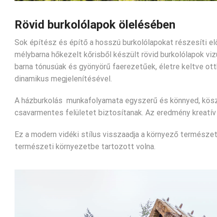
Rövid burkolólapok ölelésében
Sok építész és építő a hosszú burkolólapokat részesíti e
mélybarna hőkezelt kőrisből készült rövid burkolólapok viz
barna tónusúak és gyönyörű faerezetűek, életre keltve ot
dinamikus megjelenítésével.
A házburkolás munkafolyamata egyszerű és könnyed, kös
csavarmentes felületet biztosítanak. Az eredmény kreatív
Ez a modern vidéki stílus visszaadja a környező természet 
természeti környezetbe tartozott volna.