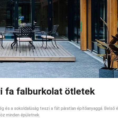
i fa falburkolat ötletek
 és a sokoldalúság teszi a fát páratlan építőanyaggá. Belső 
nöz minden épületnek.