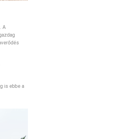
. A
 gazdag
zaverődés
s
g is ebbe a