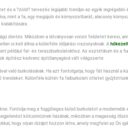
zet és a ?zöld? tervezés legújabb trendjei az egyik legrégebbi
tíva, mint a fa, egy megújuló és környezetbarát, alacsony környe
kialakítására.
ágú döntés. Miközben a látványosan vonzó felületet keresi, a
llen is kell állnia a különféle időjárási viszonyoknak. A
hőkezelt
int például fal- és teraszburkolatokhoz. Az esztétikum és a fu
ok építész kedvenc építőanyagává vált világszerte.
al való burkolásának. Ha azt fontolgatja, hogy fát használ a k
trendeket. Különféle kültéri fa falburkolati ötletet gyűjtöttün
nie. Fontolja meg a függőleges külső burkolatot a modernebb 
gjelenést kölcsönöznek házának, miközben a magasság illúziójá
okkal, hogy olyan dizájnt hozzon létre, amely megfelel az Ön ig