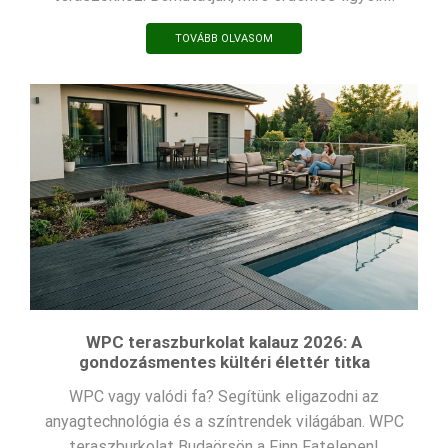
TOVÁBB OLVASOM
WPC teraszburkolat kalauz 2026: A
gondozásmentes kültéri élettér titka
WPC vagy valódi fa? Segítünk eligazodni az
anyagtechnológia és a színtrendek világában. WPC
teraszburkolat Budaörsön a Finn Fatelepen!