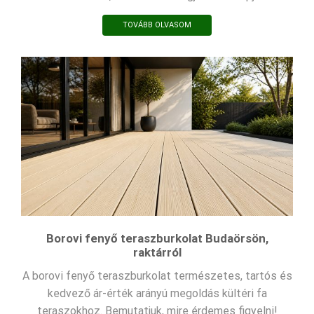
TOVÁBB OLVASOM
Borovi fenyő teraszburkolat Budaörsön,
raktárról
A borovi fenyő teraszburkolat természetes, tartós és
kedvező ár-érték arányú megoldás kültéri fa
teraszokhoz. Bemutatjuk, mire érdemes figyelni!