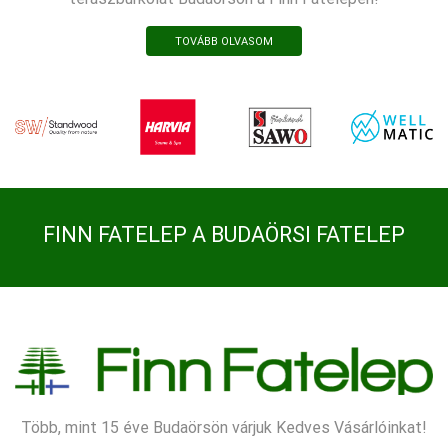
TOVÁBB OLVASOM
FINN FATELEP A BUDAÖRSI FATELEP
Több, mint 15 éve Budaörsön várjuk Kedves Vásárlóinkat!