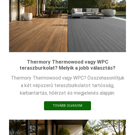
Thermory Thermowood vagy WPC
teraszburkolat? Melyik a jobb választás?
Thermory Thermowood vagy WPC? Összehasonlítjuk
a két népszerű teraszburkolatot tartósság,
karbantartás, hőérzet és megjelenés alapján.
TOVÁBB OLVASOM