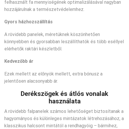
felhasznált fa mennyiségének optimalizálásával nagyban
hozzájárulnak a természetvédelemhez.
Gyors házhozszállítás
A rövidebb panelek, méretüknek köszönhetően
könnyebben és gyorsabban leszállíthatók és több eséllyel
elérhetők raktári készletből.
Kedvezőbb ár
Ezek mellett az előnyök mellett, extra bónusz a
jelentősen alacsonyabb ár.
Derékszögek és átlós vonalak
használata
A rövidebb falpanelek számos lehetőséget biztosítanak a
hagyományos és különleges mintázatok létrehozásához, a
klasszikus halcsont mintától a rendhagyóig – bármihez,