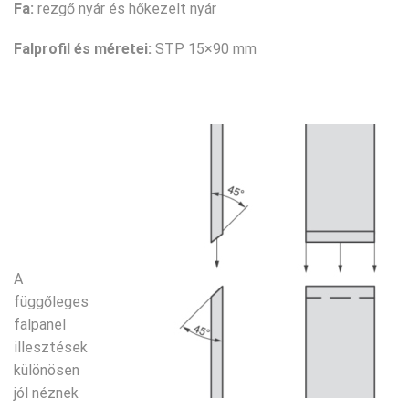
Fa:
rezgő nyár és hőkezelt nyár
Falprofil és méretei:
STP 15×90 mm
A
függőleges
falpanel
illesztések
különösen
jól néznek