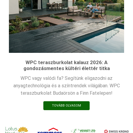
WPC teraszburkolat kalauz 2026: A
gondozásmentes kültéri élettér titka
WPC vagy valódi fa? Segítünk eligazodni az
anyagtechnológia és a színtrendek világában. WPC
teraszburkolat Budaörsön a Finn Fatelepen!
TOVÁBB OLVASOM