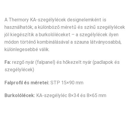
A Thermory KA-szegélylécek designelemként is
használhatók; a különböző méretű és színű szegélylécek
jól kiegészítik a burkolóléceket – a szegélylécek ilyen
módon történő kombinálásával a szauna látványosabbá,
különlegesebbé válik.
Fa:
rezgő nyár (falpanel) és hőkezelt nyár (padlapok és
szegélylécek)
Falprofil és méretei:
STP 15×90 mm
Burkolólécek:
KA-szegélyléc 8×34 és 8×65 mm