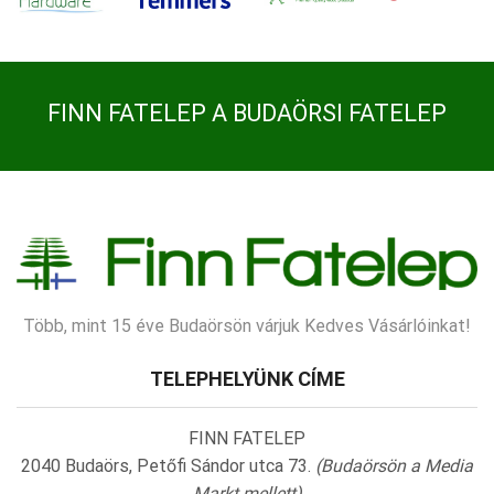
FINN FATELEP A BUDAÖRSI FATELEP
Több, mint 15 éve Budaörsön várjuk Kedves Vásárlóinkat!
TELEPHELYÜNK CÍME
FINN FATELEP
2040 Budaörs, Petőfi Sándor utca 73.
(Budaörsön a Media
Markt mellett)