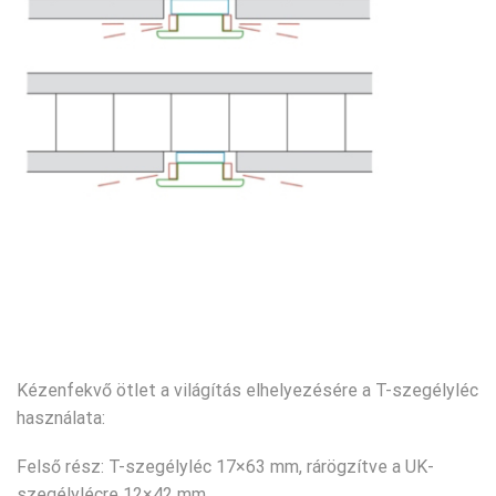
Kézenfekvő ötlet a világítás elhelyezésére a T-szegélyléc
használata:
Felső rész: T-szegélyléc 17×63 mm, rárögzítve a UK-
szegélylécre 12×42 mm