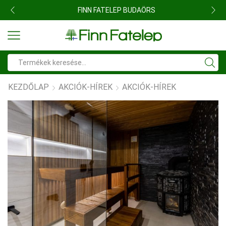
FINN FATELEP BUDAÖRS
Search
input
KEZDŐLAP
AKCIÓK-HÍREK
AKCIÓK-HÍREK