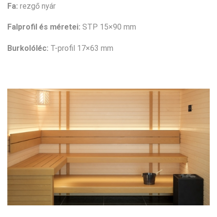
Fa:
rezgő nyár
Falprofil és méretei:
STP 15×90 mm
Burkolóléc:
T-profil 17×63 mm