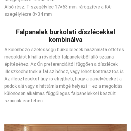
Alsó rész: T-szegélyléc 17×63 mm, rárögzítve a KA-
szegélylécre 8×34 mm
Falpanelek burkolati díszlécekkel
kombinálva
A különböző szélességű burkolólécek használata ötletes
megoldást kínál a rövidebb falpanelekből álló szauna
építéséhez. Az Ön preferenciáitól függően a díszlécek
illeszkedhetnek a fal színéhez, vagy lehet kontrasztos is.
Az illesztéseket úgy is elrejtheti, hogy a panelvégeket a
padok alá vagy a háttámla mögé helyezi – ez a megoldás
különösen alkalmas függőleges falpanelekkel készült
szaunák esetében.