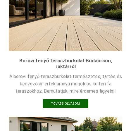
Borovi fenyő teraszburkolat Budaörsön,
raktárról
A borovi fenyő teraszburkolat természetes, tartós és
kedvező ár-érték arányú megoldás kültéri fa
teraszokhoz. Bemutatjuk, mire érdemes figyelni!
TOVÁBB OLVASOM