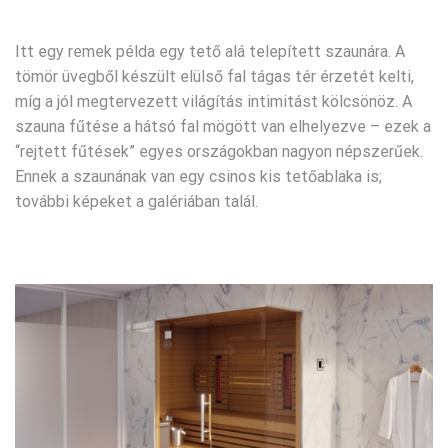
Itt egy remek példa egy tető alá telepített szaunára. A
tömör üvegből készült elülső fal tágas tér érzetét kelti,
míg a jól megtervezett világítás intimitást kölcsönöz. A
szauna fűtése a hátsó fal mögött van elhelyezve – ezek a
“rejtett fűtések” egyes országokban nagyon népszerűek.
Ennek a szaunának van egy csinos kis tetőablaka is;
további képeket a galériában talál.