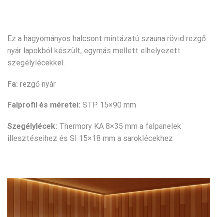
Ez a hagyományos halcsont mintázatú szauna rövid rezgő
nyár lapokból készült, egymás mellett elhelyezett
szegélylécekkel.
Fa:
rezgő nyár
Falprofil és méretei:
STP 15×90 mm
Szegélylécek:
Thermory KA 8×35 mm a falpanelek
illesztéseihez és SI 15×18 mm a saroklécekhez