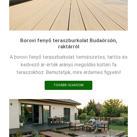
Borovi fenyő teraszburkolat Budaörsön,
raktárról
A borovi fenyő teraszburkolat természetes, tartós és
kedvező ár-érték arányú megoldás kültéri fa
teraszokhoz. Bemutatjuk, mire érdemes figyelni!
TOVÁBB OLVASOM