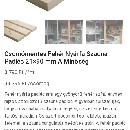
Csomómentes Fehér Nyárfa Szauna
Padléc 21×90 mm A Minőség
3 790
Ft
/fm
39 795
Ft
/csomag
Fehér nyárfa padléc ami egy gyönyörű fehér színű enyhén
rajzos szerkezetű szauna padléc. A gyárban túlszárítják,
hogy a szaunába is alkalmas legyen, ne vetemedjen és
tartós maradjon. Csiszolt göcsmentes felülete igazán
felemeli a szauna hangulatát beépítés után. A fehér padléc