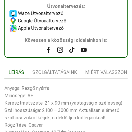
Útvonaltervezés:
Waze Útvonaltervező
Google Útvonaltervező
Apple Útvonaltervező
Kövessen a közösségi oldalainkon is:
Facebook
Instagram
Tik-
Youtube
tok
LEÍRÁS
SZOLGÁLTATÁSAINK
MIÉRT VÁLASSZON 
Anyaga: Rezgő nyárfa
Minősége: A+
Keresztmetszete: 21 x 90 mm (vastagság x szélesség)
Szál hosszúsága: 2100 – 3000 mm Aktuálisan elérhető
szálhosszokról kérjük, érdeklődjön kollégáinknál!
Rögzítése: Csavar