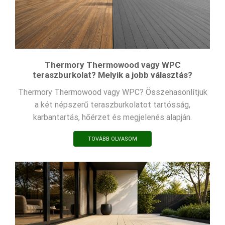
Thermory Thermowood vagy WPC
teraszburkolat? Melyik a jobb választás?
Thermory Thermowood vagy WPC? Összehasonlítjuk
a két népszerű teraszburkolatot tartósság,
karbantartás, hőérzet és megjelenés alapján.
TOVÁBB OLVASOM