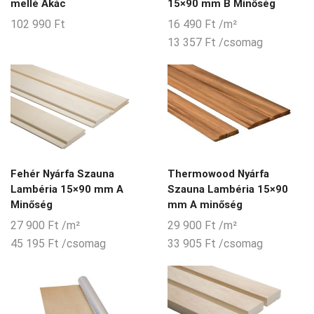
mellé Akác
15×90 mm B Minőség
102 990
Ft
16 490
Ft
/m²
13 357
Ft
/csomag
Fehér Nyárfa Szauna
Thermowood Nyárfa
Lambéria 15×90 mm A
Szauna Lambéria 15×90
Minőség
mm A minőség
27 900
Ft
/m²
29 900
Ft
/m²
45 195
Ft
/csomag
33 905
Ft
/csomag