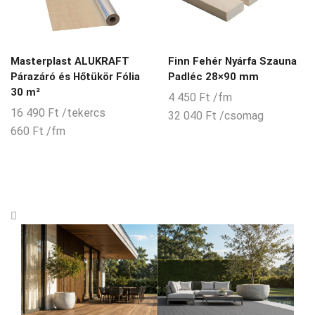
Masterplast ALUKRAFT
Finn Fehér Nyárfa Szauna
Párazáró és Hőtükör Fólia
Padléc 28×90 mm
30 m²
4 450
Ft
/fm
16 490
Ft
/tekercs
32 040
Ft
/csomag
660
Ft
/fm