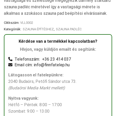
vastagsága és szélessége megegyezik bármely standard
szauna padléc méretével így a vastagsági mérete is
alkalmas a szokásos szauna pad beépítési elvárásainak.
Cikkszám:
VLL0002
Kategóriák:
SZAUNA ÉPÍTÉSHEZ
,
SZAUNA PADLÉC
Kérdése van a termékkel kapcsolatban?
Hívjon, vagy küldjön emailt és segítünk:
Telefonszám: +36 23 414 037
Email cím: info@finnfatelep.hu
Látogasson el fatelepünkre:
2040 Budaörs, Petőfi Sándor utca 73.
(Budaörsi Media Markt mellett)
Nyitva vagyunk:
Hétfő – Péntek: 8:00 – 17:00
Szombat: 9:00 – 13.00