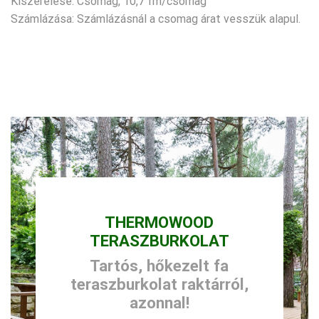
Kiszerelése: Csomag, 10,7 fm/csomag
Számlázása: Számlázásnál a csomag árat vesszük alapul.
THERMOWOOD
TERASZBURKOLAT
Tartós, hőkezelt fa
teraszburkolat raktárról,
azonnal!