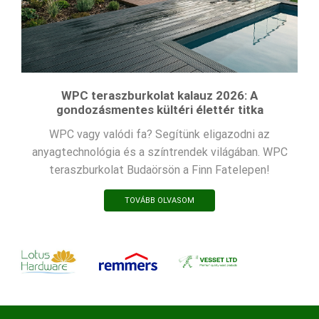
WPC teraszburkolat kalauz 2026: A
gondozásmentes kültéri élettér titka
WPC vagy valódi fa? Segítünk eligazodni az
anyagtechnológia és a színtrendek világában. WPC
teraszburkolat Budaörsön a Finn Fatelepen!
TOVÁBB OLVASOM