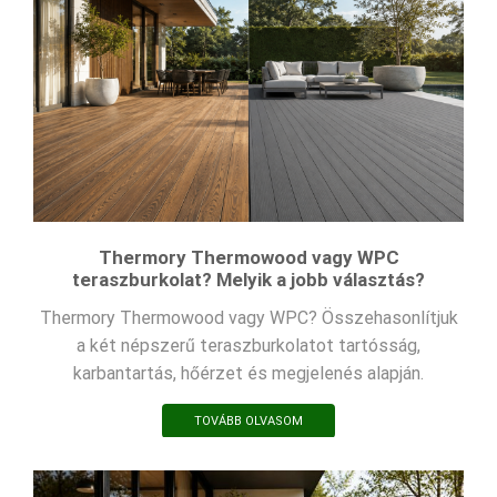
Thermory Thermowood vagy WPC
teraszburkolat? Melyik a jobb választás?
Thermory Thermowood vagy WPC? Összehasonlítjuk
a két népszerű teraszburkolatot tartósság,
karbantartás, hőérzet és megjelenés alapján.
TOVÁBB OLVASOM