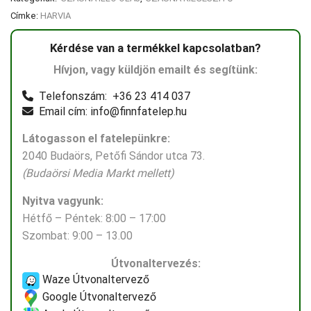
Címke:
HARVIA
Kérdése van a termékkel kapcsolatban?
Hívjon, vagy küldjön emailt és segítünk:
Telefonszám: +36 23 414 037
Email cím: info@finnfatelep.hu
Látogasson el fatelepünkre:
2040 Budaörs, Petőfi Sándor utca 73.
(Budaörsi Media Markt mellett)
Nyitva vagyunk:
Hétfő – Péntek: 8:00 – 17:00
Szombat: 9:00 – 13.00
Útvonaltervezés:
Waze Útvonaltervező
Google Útvonaltervező