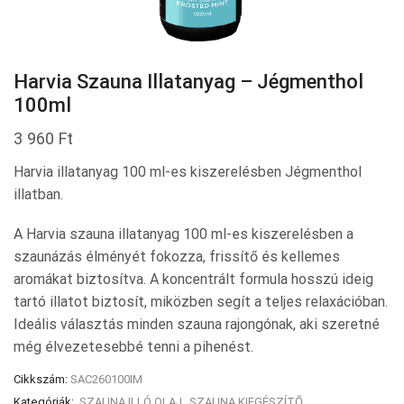
Harvia Szauna Illatanyag – Jégmenthol
100ml
3 960
Ft
Harvia illatanyag 100 ml-es kiszerelésben Jégmenthol
illatban.
A Harvia szauna illatanyag 100 ml-es kiszerelésben a
szaunázás élményét fokozza, frissítő és kellemes
aromákat biztosítva. A koncentrált formula hosszú ideig
tartó illatot biztosít, miközben segít a teljes relaxációban.
Ideális választás minden szauna rajongónak, aki szeretné
még élvezetesebbé tenni a pihenést.
Cikkszám:
SAC260100IM
Kategóriák:
SZAUNA ILLÓ OLAJ
,
SZAUNA KIEGÉSZÍTŐ