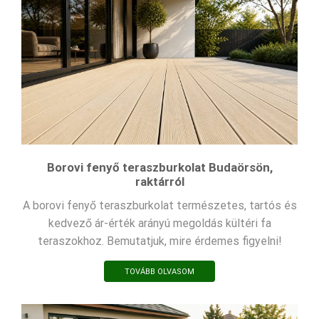
Borovi fenyő teraszburkolat Budaörsön,
raktárról
A borovi fenyő teraszburkolat természetes, tartós és
kedvező ár-érték arányú megoldás kültéri fa
teraszokhoz. Bemutatjuk, mire érdemes figyelni!
TOVÁBB OLVASOM