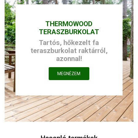
THERMOWOOD
TERASZBURKOLAT
Tartós, hőkezelt fa
teraszburkolat raktárról,
azonnal!
MEGNÉZEM