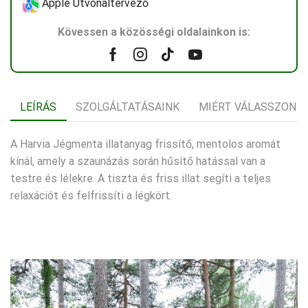
Apple Útvonaltervező
Kövessen a közösségi oldalainkon is:
Facebook
Instagram
Tik-
Youtube
tok
LEÍRÁS
SZOLGÁLTATÁSAINK
MIÉRT VÁLASSZON 
A Harvia Jégmenta illatanyag frissítő, mentolos aromát
kínál, amely a szaunázás során hűsítő hatással van a
testre és lélekre. A tiszta és friss illat segíti a teljes
relaxációt és felfrissíti a légkört.