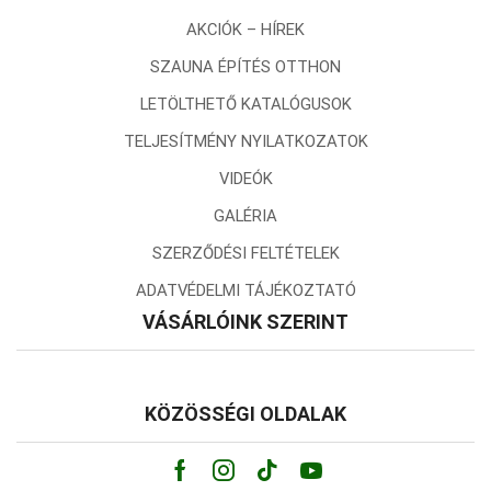
AKCIÓK – HÍREK
SZAUNA ÉPÍTÉS OTTHON
LETÖLTHETŐ KATALÓGUSOK
TELJESÍTMÉNY NYILATKOZATOK
VIDEÓK
GALÉRIA
SZERZŐDÉSI FELTÉTELEK
ADATVÉDELMI TÁJÉKOZTATÓ
VÁSÁRLÓINK SZERINT
KÖZÖSSÉGI OLDALAK
Facebook
Instagram
Tik-
Youtube