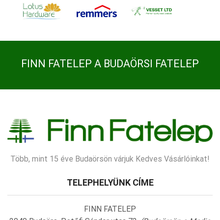
FINN FATELEP A BUDAÖRSI FATELEP
Több, mint 15 éve Budaörsön várjuk Kedves Vásárlóinkat!
TELEPHELYÜNK CÍME
FINN FATELEP