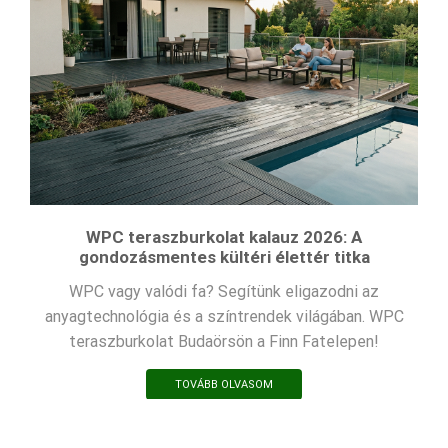
WPC teraszburkolat kalauz 2026: A
gondozásmentes kültéri élettér titka
WPC vagy valódi fa? Segítünk eligazodni az
anyagtechnológia és a színtrendek világában. WPC
teraszburkolat Budaörsön a Finn Fatelepen!
TOVÁBB OLVASOM