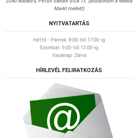
2040 Budaörs, Petőfi Sándor utca 73.
(Budaörsön a Media
Markt mellett)
NYITVATARTÁS
Hétfő - Péntek:
8:00-tól 17:00-ig
Szombat:
9:00-től 13:00-ig
Vasárnap:
Zárva
HÍRLEVÉL FELIRATKOZÁS