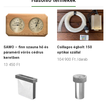
Hasonló termékek
SAWO – finn szauna hő és
Csillagos égbolt 150
páramérő vörös cédrus
optikai szállal
keretben
104 900
Ft
/darab
13 450
Ft