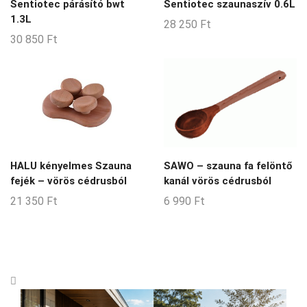
Sentiotec párásító bwt
Sentiotec szaunaszív 0.6L
1.3L
28 250
Ft
30 850
Ft
HALU kényelmes Szauna
SAWO – szauna fa felöntő
fejék – vörös cédrusból
kanál vörös cédrusból
21 350
Ft
6 990
Ft