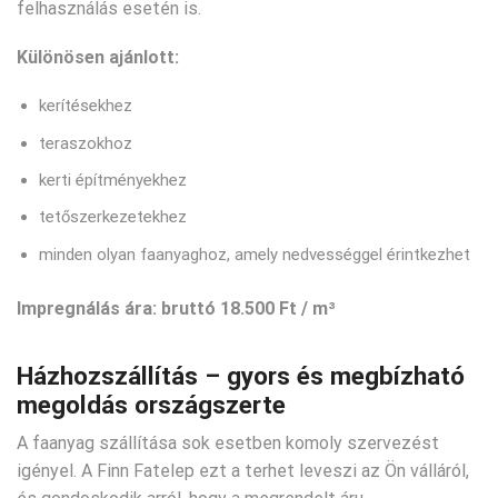
felhasználás esetén is.
Különösen ajánlott:
kerítésekhez
teraszokhoz
kerti építményekhez
tetőszerkezetekhez
minden olyan faanyaghoz, amely nedvességgel érintkezhet
Impregnálás ára:
bruttó 18.500 Ft / m³
Házhozszállítás – gyors és megbízható
megoldás országszerte
A faanyag szállítása sok esetben komoly szervezést
igényel. A Finn Fatelep ezt a terhet leveszi az Ön válláról,