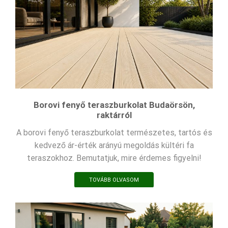
Borovi fenyő teraszburkolat Budaörsön,
raktárról
A borovi fenyő teraszburkolat természetes, tartós és
kedvező ár-érték arányú megoldás kültéri fa
teraszokhoz. Bemutatjuk, mire érdemes figyelni!
TOVÁBB OLVASOM