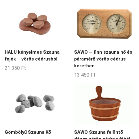
HALU kényelmes Szauna
SAWO – finn szauna hő és
fejék – vörös cédrusból
páramérő vörös cédrus
keretben
21 350
Ft
13 450
Ft
Gömbölyű Szauna Kő
SAWO Szauna felöntő
dézsa vörös cédrus fából