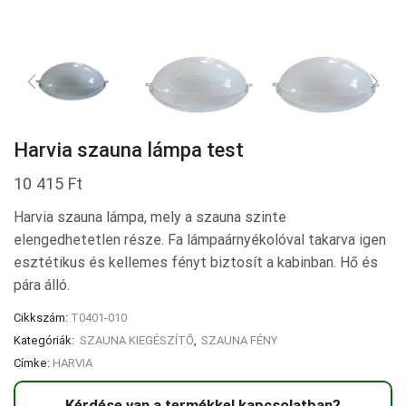
Harvia szauna lámpa test
10 415
Ft
Harvia szauna lámpa, mely a szauna szinte
elengedhetetlen része. Fa lámpaárnyékolóval takarva igen
esztétikus és kellemes fényt biztosít a kabinban. Hő és
pára álló.
Cikkszám:
T0401-010
Kategóriák:
SZAUNA KIEGÉSZÍTŐ
,
SZAUNA FÉNY
Címke:
HARVIA
Kérdése van a termékkel kapcsolatban?