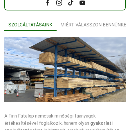
Facebook
Instagram
Tik-
Youtube
tok
SZOLGÁLTATÁSAINK
MIÉRT VÁLASSZON BENNÜNKET
A Finn Fatelep nemcsak minőségi faanyagok
értékesítésével foglalkozik, hanem olyan
gyakorlati