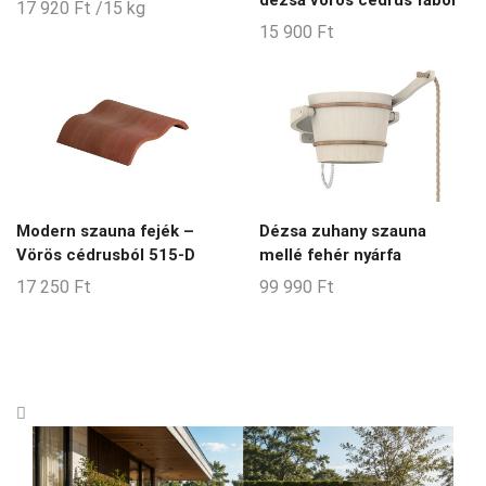
17 920
Ft
/15 kg
15 900
Ft
Modern szauna fejék –
Dézsa zuhany szauna
Vörös cédrusból 515-D
mellé fehér nyárfa
17 250
Ft
99 990
Ft