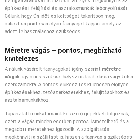
szolgáltatásokat
is biztosít, amelyek megkönnyítik az
építkezési, felújítási és asztalosmunkák lebonyolítását.
Célunk, hogy Ön időt és költséget takarítson meg,
miközben pontosan olyan faanyagot kapjon, amely az
adott felhasználáshoz szükséges.
Méretre vágás – pontos, megbízható
kivitelezés
A nálunk vásárolt faanyagokat igény szerint
méretre
vágjuk
, így nincs szükség helyszíni darabolásra vagy külön
szerszámokra. A pontos előkészítés különösen előnyös
építkezésekhez, tetőszerkezetekhez, felújításokhoz és
asztalosmunkákhoz.
Tapasztalt munkatársaink korszerű gépekkel dolgoznak,
ezért a vágás minden esetben pontos, ismételhető és a
megadott méretekhez igazodik. A szolgáltatás
megkönnyíti a szállítást is, hiszen a faanyag a szükséges