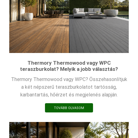
Thermory Thermowood vagy WPC
teraszburkolat? Melyik a jobb választás?
Thermory Thermowood vagy WPC? Összehasonlítjuk
a két népszerű teraszburkolatot tartósság,
karbantartás, hőérzet és megjelenés alapján.
TOVÁBB OLVASOM