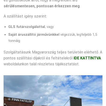
és gondoskodik arról, hogy a megrendelt áru
sérülésmentesen, pontosan érkezzen meg
.
A szállítást igény szerint:
GLS futárszolgálattal
, vagy
Saját áruszállító járművünkkel
végezzük, legfeljebb 1,5
tonnáig
Szolgáltatásunk Magyarország teljes területén elérhető. A
pontos szállítási díjakról és feltételekről
IDE KATTINTVA
weboldalunkon talál részletes tájékoztatást.