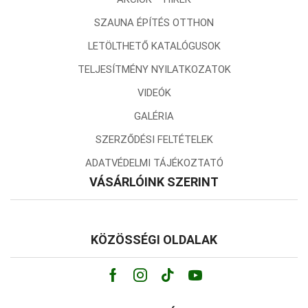
SZAUNA ÉPÍTÉS OTTHON
LETÖLTHETŐ KATALÓGUSOK
TELJESÍTMÉNY NYILATKOZATOK
VIDEÓK
GALÉRIA
SZERZŐDÉSI FELTÉTELEK
ADATVÉDELMI TÁJÉKOZTATÓ
VÁSÁRLÓINK SZERINT
KÖZÖSSÉGI OLDALAK
Facebook
Instagram
Tik-
Youtube
tok