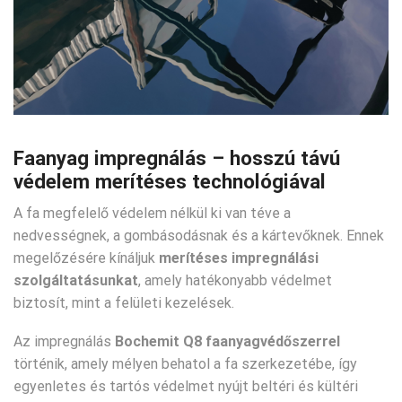
Faanyag impregnálás – hosszú távú
védelem merítéses technológiával
A fa megfelelő védelem nélkül ki van téve a
nedvességnek, a gombásodásnak és a kártevőknek. Ennek
megelőzésére kínáljuk
merítéses impregnálási
szolgáltatásunkat
, amely hatékonyabb védelmet
biztosít, mint a felületi kezelések.
Az impregnálás
Bochemit Q8 faanyagvédőszerrel
történik, amely mélyen behatol a fa szerkezetébe, így
egyenletes és tartós védelmet nyújt beltéri és kültéri