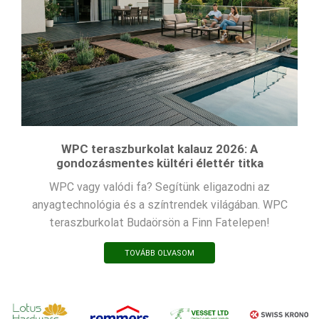
WPC teraszburkolat kalauz 2026: A
gondozásmentes kültéri élettér titka
WPC vagy valódi fa? Segítünk eligazodni az
anyagtechnológia és a színtrendek világában. WPC
teraszburkolat Budaörsön a Finn Fatelepen!
TOVÁBB OLVASOM