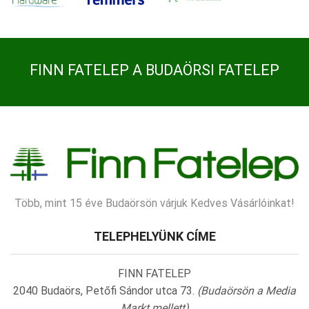
FINN FATELEP A BUDAÖRSI FATELEP
Több, mint 15 éve Budaörsön várjuk Kedves Vásárlóinkat!
TELEPHELYÜNK CÍME
FINN FATELEP
2040 Budaörs, Petőfi Sándor utca 73.
(Budaörsön a Media
Markt mellett)