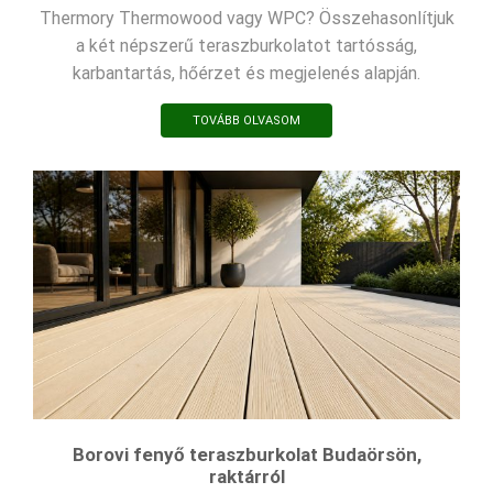
Thermory Thermowood vagy WPC? Összehasonlítjuk
a két népszerű teraszburkolatot tartósság,
karbantartás, hőérzet és megjelenés alapján.
TOVÁBB OLVASOM
Borovi fenyő teraszburkolat Budaörsön,
raktárról