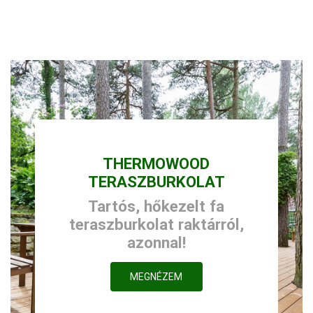
THERMOWOOD
TERASZBURKOLAT
Tartós, hőkezelt fa
teraszburkolat raktárról,
azonnal!
MEGNÉZEM