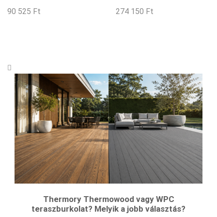
90 525
Ft
274 150
Ft
Thermory Thermowood vagy WPC
teraszburkolat? Melyik a jobb választás?