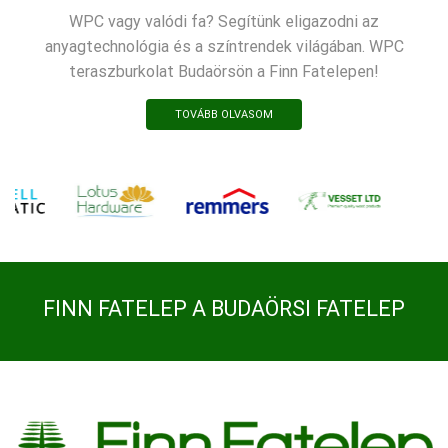
WPC vagy valódi fa? Segítünk eligazodni az
anyagtechnológia és a színtrendek világában. WPC
teraszburkolat Budaörsön a Finn Fatelepen!
TOVÁBB OLVASOM
FINN FATELEP A BUDAÖRSI FATELEP