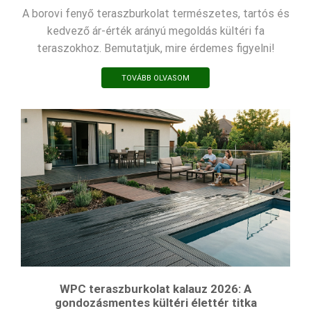
A borovi fenyő teraszburkolat természetes, tartós és
kedvező ár-érték arányú megoldás kültéri fa
teraszokhoz. Bemutatjuk, mire érdemes figyelni!
TOVÁBB OLVASOM
WPC teraszburkolat kalauz 2026: A
gondozásmentes kültéri élettér titka