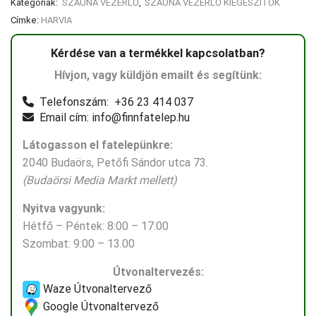
Kategóriák:
SZAUNA VEZÉRLŐ
,
SZAUNA VEZÉRLŐ KIEGÉSZÍTŐK
Címke:
HARVIA
Kérdése van a termékkel kapcsolatban?
Hívjon, vagy küldjön emailt és segítünk:
Telefonszám: +36 23 414 037
Email cím: info@finnfatelep.hu
Látogasson el fatelepünkre:
2040 Budaörs, Petőfi Sándor utca 73.
(Budaörsi Media Markt mellett)
Nyitva vagyunk:
Hétfő – Péntek: 8:00 – 17:00
Szombat: 9:00 – 13.00
Útvonaltervezés:
Waze Útvonaltervező
Google Útvonaltervező