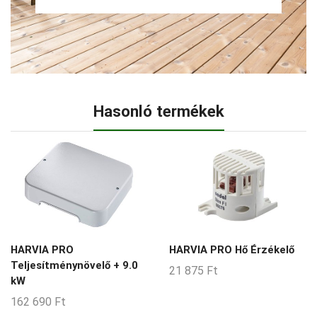
Hasonló termékek
HARVIA PRO
HARVIA PRO Hő Érzékelő
Teljesítménynövelő + 9.0
21 875
Ft
kW
162 690
Ft