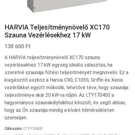
HARVIA Teljesítménynövelő XC170
Szauna Vezérlésekhez 17 kW
138 600
Ft
A HARVIA teljesítménynövelő XC170 szauna
vezérlésekhez 17 kW egység ideális választás, ha
szeretné szaunája fűtési teljesítményét megnövelni. Ez a
kiegészítő eszköz a Harvia C90, C105S, Griffin és Xenio
vezérlőkkel együtt működik, lehetővé téve, hogy szaunája
teljesítménye akár 20 kW-ra nőjön. Az LTY170400 a
hagyományos szaunakályhákhoz készült, és segít abban,
hogy az Ön szaunája mindig a kívánt hőmérsékleten
üzemeljen.
Cikkszám:
LTY170400