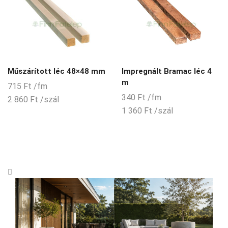
Impregnált Bramac léc 4
Műszárított léc 48×48 mm
m
715
Ft
/fm
340
Ft
/fm
2 860
Ft
/szál
1 360
Ft
/szál