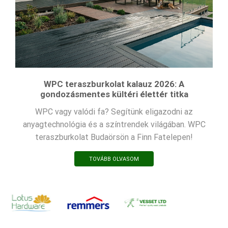
WPC teraszburkolat kalauz 2026: A
gondozásmentes kültéri élettér titka
WPC vagy valódi fa? Segítünk eligazodni az
anyagtechnológia és a színtrendek világában. WPC
teraszburkolat Budaörsön a Finn Fatelepen!
TOVÁBB OLVASOM