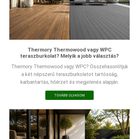
Thermory Thermowood vagy WPC
teraszburkolat? Melyik a jobb választás?
Thermory Thermowood vagy WPC? Összehasonlítjuk
a két népszerű teraszburkolatot tartósság,
karbantartás, hőérzet és megjelenés alapján.
TOVÁBB OLVASOM