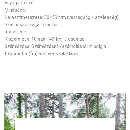
Anyaga: Fenyő
Minősége:
Keresztmetszete: 30×50 mm (vastagság x szélesség)
Szál hosszúsága: 5 méter
Rögzítése:
Kiszerelése: 10 szál (40 fm) / csomag
Számlázása: Számlázásnál/számolásnál mindig a
folyóméter (fm) árat vesszük alapul.