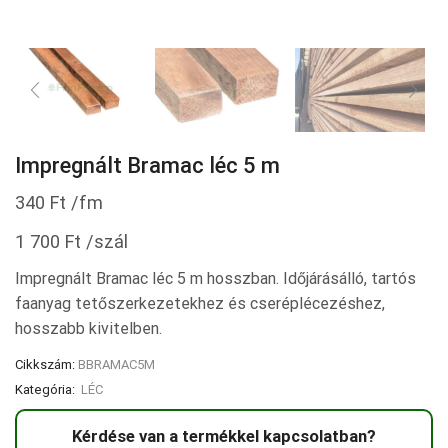
Impregnált Bramac léc 5 m
340
Ft
/fm
1 700
Ft
/szál
Impregnált Bramac léc 5 m hosszban. Időjárásálló, tartós
faanyag tetőszerkezetekhez és cseréplécezéshez,
hosszabb kivitelben.
Cikkszám:
BBRAMAC5M
Kategória:
LÉC
Kérdése van a termékkel kapcsolatban?