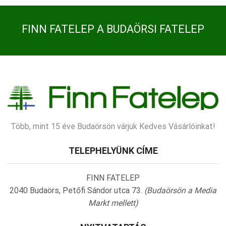
FINN FATELEP A BUDAÖRSI FATELEP
Több, mint 15 éve Budaörsön várjuk Kedves Vásárlóinkat!
TELEPHELYÜNK CÍME
FINN FATELEP
2040 Budaörs, Petőfi Sándor utca 73.
(Budaörsön a Media
Markt mellett)