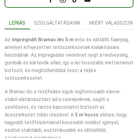
Facebook
Instagram
Tik-
Youtube
tok
LEÍRÁS
SZOLGÁLTATÁSAINK
MIÉRT VÁLASSZON 
Az
impregnált Bramac léc 5 m
erős és időtálló faanyag,
amelyet kifejezetten tetőszerkezetek kialakítására
használnak. Az impregnálás védelmet nyújt a nedvesség,
gombák és kártevők ellen, így a léc hosszabb élettartamot
biztosít, és megbízhatóbbá teszi a teljes
tetőszerkezetet.
A Bramac léc a tetőfedés egyik legfontosabb eleme:
stabil alátámasztást ad a cserepeknek, segíti a
szellőzést, és tartós kapcsolatot biztosít az
ácsszerkezet többi részével. A
5 m hossz
előnye, hogy
nagyobb tetőfelületeknél kevesebb toldást igényel,
ezáltal stabilabb, esztétikusabb és időtállóbb
szerkezetet eredményez.