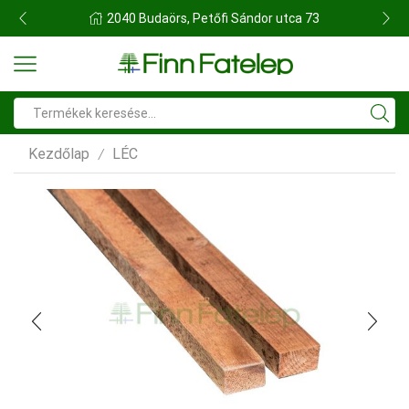
FINN FATELEP BUDAÖRS
Search
input
Kezdőlap
LÉC
/