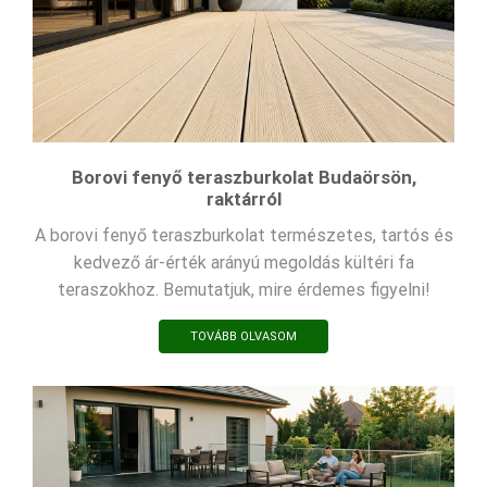
Borovi fenyő teraszburkolat Budaörsön,
raktárról
A borovi fenyő teraszburkolat természetes, tartós és
kedvező ár-érték arányú megoldás kültéri fa
teraszokhoz. Bemutatjuk, mire érdemes figyelni!
TOVÁBB OLVASOM