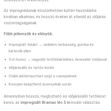
Az impregnálásnak köszönhetően kültéri használatra
kiválóan alkalmas, és hosszú éveken át ellenáll az időjárás
viszontagságainak.
Főbb jellemzők és előnyök:
Impregnált felület → védelem nedvesség, gomba és
kártevők ellen
5 m hossz → nagyobb tetőfelületekhez, kevesebb toldással
Időjárásálló és tartós kivitel
Stabil alátámasztást nyújt a cserepeknek
Könnyen beépíthető ácsmunkák során
Amennyiben hosszú, megbízható és időjárásálló tetőlécet
keres, az
impregnált Bramac léc 5 m
kiváló választás.