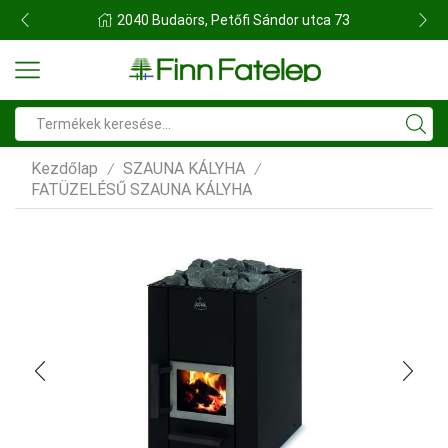
FINN FATELEP BUDAÖRS
Search
input
Kezdőlap
SZAUNA KÁLYHA
/
/
FATÜZELÉSŰ SZAUNA KÁLYHA