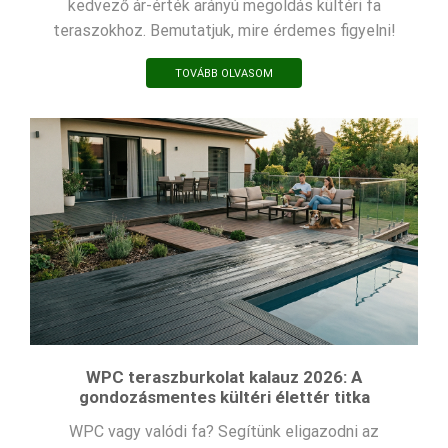
kedvező ár-érték arányú megoldás kültéri fa
teraszokhoz. Bemutatjuk, mire érdemes figyelni!
TOVÁBB OLVASOM
WPC teraszburkolat kalauz 2026: A
gondozásmentes kültéri élettér titka
WPC vagy valódi fa? Segítünk eligazodni az