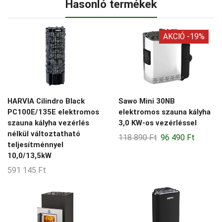
Hasonló termékek
AKCIÓ -19%
HARVIA Cilindro Black
Sawo Mini 30NB
PC100E/135E elektromos
elektromos szauna kályha
szauna kályha vezérlés
3,0 KW-os vezérléssel
nélkül változtatható
Original
Current
118 890
Ft
96 490
Ft
teljesítménnyel
price
price
10,0/13,5kW
was:
is:
591 145
Ft
118
96
890 Ft.
490 Ft.