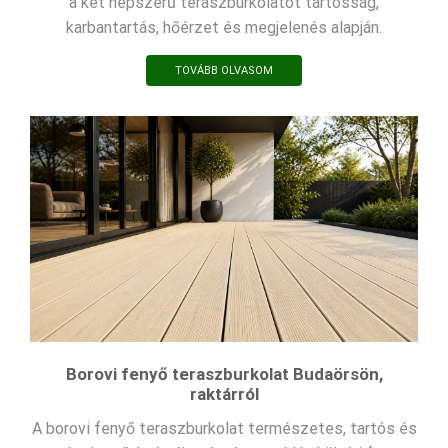
a két népszerű teraszburkolatot tartósság,
karbantartás, hőérzet és megjelenés alapján.
TOVÁBB OLVASOM
Borovi fenyő teraszburkolat Budaörsön,
raktárról
A borovi fenyő teraszburkolat természetes, tartós és