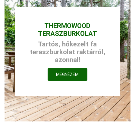
THERMOWOOD
TERASZBURKOLAT
Tartós, hőkezelt fa
teraszburkolat raktárról,
azonnal!
MEGNÉZEM