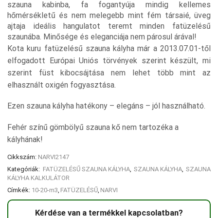
szauna kabinba, fa fogantyúja mindig kellemes
hőmérsékletű és nem melegebb mint fém társaié, üveg
ajtaja ideális hangulatot teremt minden fatüzelésű
szaunába. Minősége és eleganciája nem párosul árával!
Kota kuru fatüzelésű szauna kályha már a 2013.07.01-től
elfogadott Európai Uniós törvények szerint készült, mi
szerint füst kibocsájtása nem lehet több mint az
elhasznált oxigén fogyasztása.
Ezen szauna kályha hatékony – elegáns – jól használható.
Fehér színű gömbölyű szauna kő nem tartozéka a
kályhának!
Cikkszám:
NARVI2147
Kategóriák:
FATÜZELÉSŰ SZAUNA KÁLYHA
,
SZAUNA KÁLYHA
,
SZAUNA
KÁLYHA KALKULÁTOR
Címkék:
10-20-m3
,
FATÜZELÉSŰ
,
NARVI
Kérdése van a termékkel kapcsolatban?