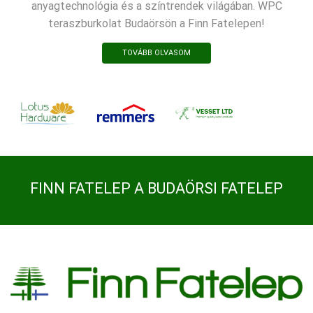
anyagtechnológia és a színtrendek világában. WPC
teraszburkolat Budaörsön a Finn Fatelepen!
TOVÁBB OLVASOM
FINN FATELEP A BUDAÖRSI FATELEP