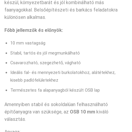
készül, környezetbarát és jól kombinálható más
faanyagokkal. Belsőépítészeti és barkács feladatokra
különösen alkalmas.
Főbb jellemzők és előnyök:
10 mm vastagság
Stabil, tartós és jól megmunkálható
Csavarozható, szegezhető, vágható
Ideális fal- és mennyezeti burkolatokhoz, alátétekhez,
kisebb padlófelületekhez
Természetes fa alapanyagból készült OSB lap
Amennyiben stabil és sokoldalúan felhasználható
építőanyagra van szüksége, az
OSB 10 mm
kiváló
választás.
Anyaga: