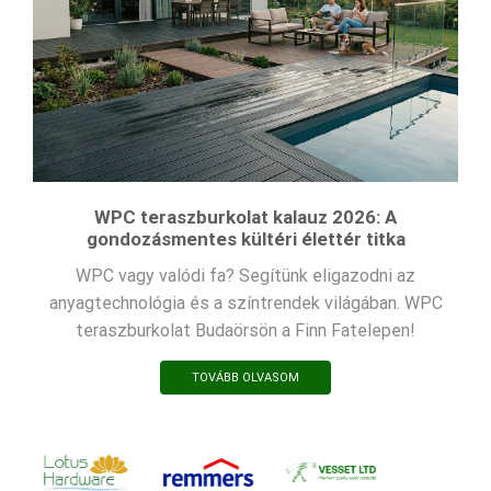
WPC teraszburkolat kalauz 2026: A
gondozásmentes kültéri élettér titka
WPC vagy valódi fa? Segítünk eligazodni az
anyagtechnológia és a színtrendek világában. WPC
teraszburkolat Budaörsön a Finn Fatelepen!
TOVÁBB OLVASOM