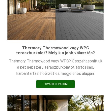
Thermory Thermowood vagy WPC
teraszburkolat? Melyik a jobb választás?
Thermory Thermowood vagy WPC? Összehasonlítjuk
a két népszerű teraszburkolatot tartósság,
karbantartás, hőérzet és megjelenés alapján.
TOVÁBB OLVASOM