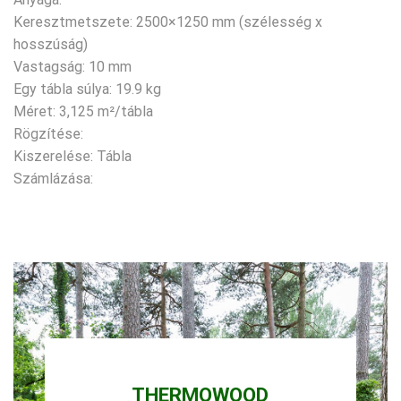
Keresztmetszete: 2500×1250 mm (szélesség x
hosszúság)
Vastagság: 10 mm
Egy tábla súlya: 19.9 kg
Méret: 3,125 m²/tábla
Rögzítése:
Kiszerelése: Tábla
Számlázása:
THERMOWOOD