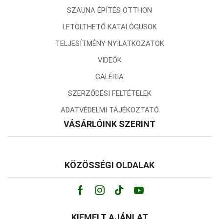
SZAUNA ÉPÍTÉS OTTHON
LETÖLTHETŐ KATALÓGUSOK
TELJESÍTMÉNY NYILATKOZATOK
VIDEÓK
GALÉRIA
SZERZŐDÉSI FELTÉTELEK
ADATVÉDELMI TÁJÉKOZTATÓ
VÁSÁRLÓINK SZERINT
KÖZÖSSÉGI OLDALAK
Facebook
Instagram
Tik-
Youtube
tok
KIEMELT AJÁNLAT