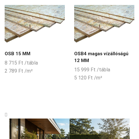
OSB 15 MM
OSB4 magas vízállóságú
12 MM
8 715
Ft
/tábla
15 999
Ft
/tábla
2 789
Ft
/m²
5 120
Ft
/m²