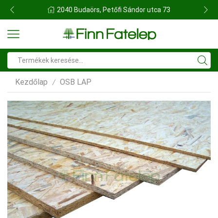
FINN FATELEP BUDAÖRS
Search
input
Kezdőlap
OSB LAP
/