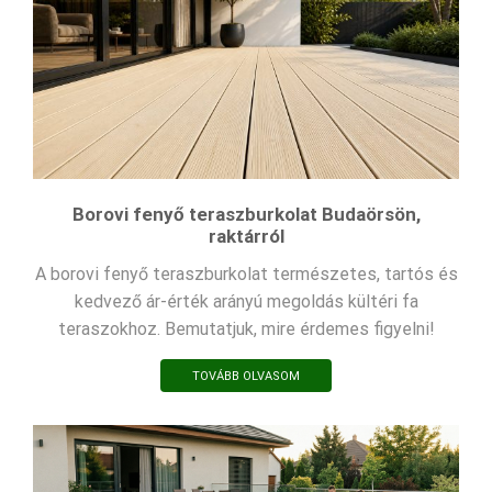
Borovi fenyő teraszburkolat Budaörsön,
raktárról
A borovi fenyő teraszburkolat természetes, tartós és
kedvező ár-érték arányú megoldás kültéri fa
teraszokhoz. Bemutatjuk, mire érdemes figyelni!
TOVÁBB OLVASOM