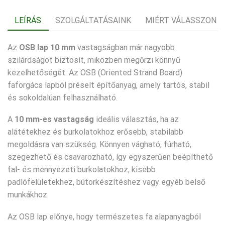
tok
LEÍRÁS
SZOLGÁLTATÁSAINK
MIÉRT VÁLASSZON 
Az
OSB lap 10 mm
vastagságban már nagyobb
szilárdságot biztosít, miközben megőrzi könnyű
kezelhetőségét. Az OSB (Oriented Strand Board)
faforgács lapból préselt építőanyag, amely tartós, stabil
és sokoldalúan felhasználható.
A
10 mm-es vastagság
ideális választás, ha az
alátétekhez és burkolatokhoz erősebb, stabilabb
megoldásra van szükség. Könnyen vágható, fúrható,
szegezhető és csavarozható, így egyszerűen beépíthető
fal- és mennyezeti burkolatokhoz, kisebb
padlófelületekhez, bútorkészítéshez vagy egyéb belső
munkákhoz.
Az OSB lap előnye, hogy természetes fa alapanyagból