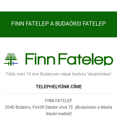
FINN FATELEP A BUDAÖRSI FATELEP
Több, mint 15 éve Budaörsön várjuk Kedves Vásárlóinkat!
TELEPHELYÜNK CÍME
FINN FATELEP
2040 Budaörs, Petőfi Sándor utca 73.
(Budaörsön a Media
Markt mellett)