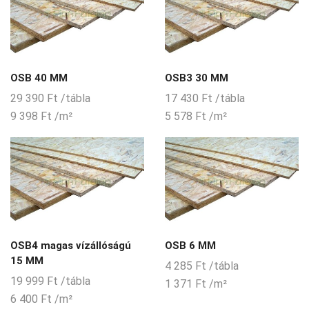
OSB 40 MM
OSB3 30 MM
29 390
Ft
/tábla
17 430
Ft
/tábla
9 398
Ft
/m²
5 578
Ft
/m²
OSB4 magas vízállóságú
OSB 6 MM
15 MM
4 285
Ft
/tábla
19 999
Ft
/tábla
1 371
Ft
/m²
6 400
Ft
/m²