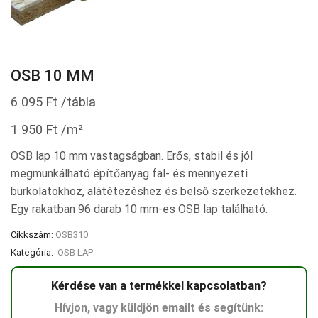
OSB 10 MM
6 095
Ft
/tábla
1 950
Ft
/m²
OSB lap 10 mm vastagságban. Erős, stabil és jól
megmunkálható építőanyag fal- és mennyezeti
burkolatokhoz, alátétezéshez és belső szerkezetekhez.
Egy rakatban 96 darab 10 mm-es OSB lap található.
Cikkszám:
OSB310
Kategória:
OSB LAP
Kérdése van a termékkel kapcsolatban?
Hívjon, vagy küldjön emailt és segítünk: