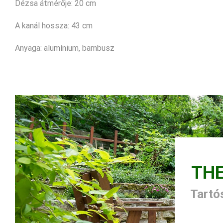
Dézsa átmérője: 20 cm
A kanál hossza: 43 cm
Anyaga: alumínium, bambusz
TH
Tartós