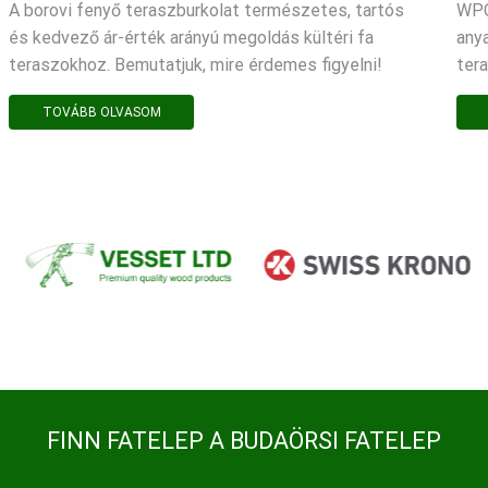
A borovi fenyő teraszburkolat természetes, tartós
WPC
és kedvező ár-érték arányú megoldás kültéri fa
any
teraszokhoz. Bemutatjuk, mire érdemes figyelni!
ter
TOVÁBB OLVASOM
FINN FATELEP A BUDAÖRSI FATELEP