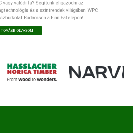
 vagy valódi fa? Segítünk eligazodni az
agtechnológia és a színtrendek világában. WPC
aszburkolat Budaörsön a Finn Fatelepen!
TOVÁBB OLVASOM