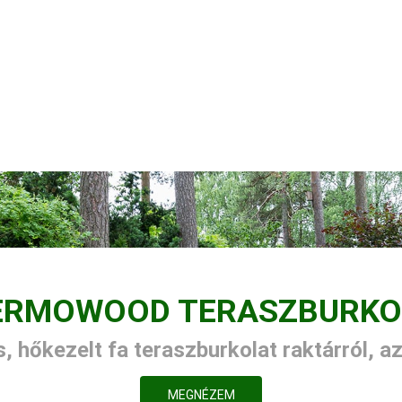
ERMOWOOD TERASZBURKO
, hőkezelt fa teraszburkolat raktárról, a
MEGNÉZEM