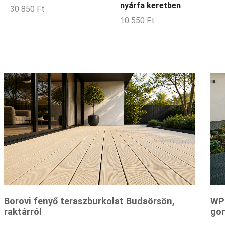
nyárfa keretben
30 850
Ft
10 550
Ft
Borovi fenyő teraszburkolat Budaörsön,
WPC
raktárról
gon