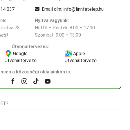
14 037
Email cím: info@finnfatelep.hu
re:
Nyitva vagyunk:
r utca 73.
Hétfő – Péntek: 8:00 – 17:00
ett)
Szombat: 9:00 – 13.00
Útvonaltervezés:
Google
Apple
Útvonaltervező
Útvonaltervező
ssen a közösségi oldalainkon is:
Facebook
Instagram
Tik-
Youtube
tok
KET?