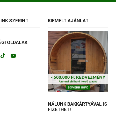
INK SZERINT
KIEMELT AJÁNLAT
GI OLDALAK
ok
tagram
Tik-
Youtube
tok
NÁLUNK BAKKÁRTYÁVAL IS
FIZETHET!