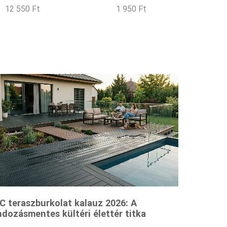
12 550
Ft
1 950
Ft
 teraszburkolat kalauz 2026: A
dozásmentes kültéri élettér titka