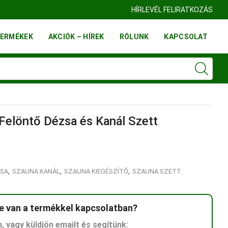
HÍRLEVÉL FELIRATKOZÁS
ERMÉKEK
AKCIÓK – HÍREK
RÓLUNK
KAPCSOLAT
Felöntő Dézsa és Kanál Szett
SA
,
SZAUNA KANÁL
,
SZAUNA KIEGÉSZÍTŐ
,
SZAUNA SZETT
e van a termékkel kapcsolatban?
n, vagy küldjön emailt és segítünk: