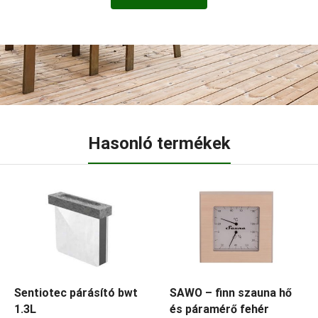
Hasonló termékek
Sentiotec párásító bwt
SAWO – finn szauna hő
1.3L
és páramérő fehér