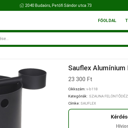
FINN FATELEP BUDAÖRS
FŐOLDAL
T
Search
input
Sauflex Alumínium 
23 300
Ft
Cikkszám:
v-b118
Kategóriák:
SZAUNA FELÖNTŐDÉZ
Címke:
SAUFLEX
Kérdés
Hívjo