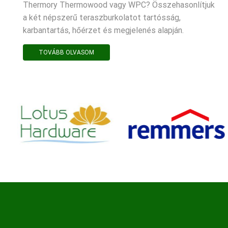
Thermory Thermowood vagy WPC? Összehasonlítjuk
a két népszerű teraszburkolatot tartósság,
karbantartás, hőérzet és megjelenés alapján.
TOVÁBB OLVASOM