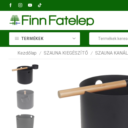
2040 Budaörs, Petőfi Sándor utca 73
TERMÉKEK
Kezdőlap
SZAUNA KIEGÉSZÍTŐ
SZAUNA KANÁL
/
/