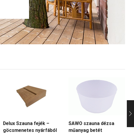
Delux Szauna fejék –
SAWO szauna dézsa
göcsmenetes nyárfából
műanyag betét