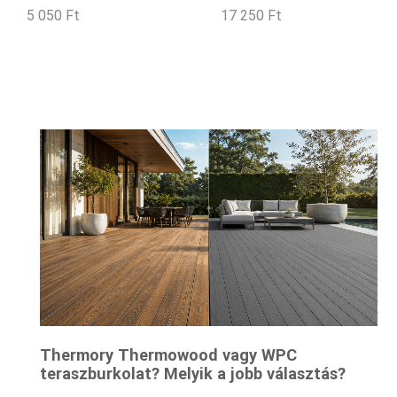
5 050
Ft
17 250
Ft
Thermory Thermowood vagy WPC
teraszburkolat? Melyik a jobb választás?