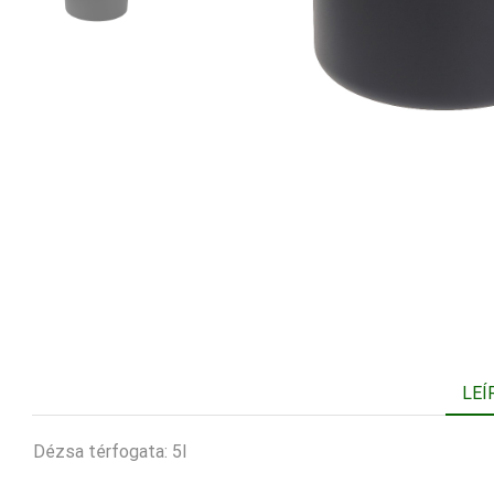
LEÍ
Dézsa térfogata: 5l