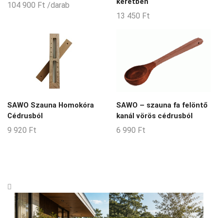
keretben
104 900
Ft
/darab
13 450
Ft
SAWO Szauna Homokóra
SAWO – szauna fa felöntő
Cédrusból
kanál vörös cédrusból
9 920
Ft
6 990
Ft