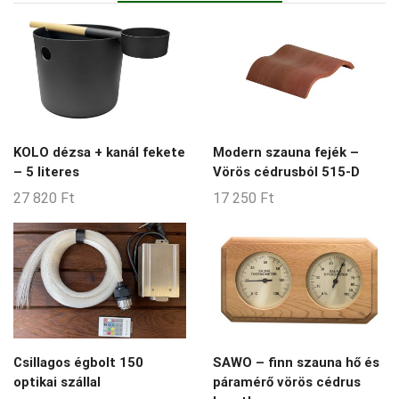
KOLO dézsa + kanál fekete
Modern szauna fejék –
– 5 literes
Vörös cédrusból 515-D
27 820
Ft
17 250
Ft
Csillagos égbolt 150
SAWO – finn szauna hő és
optikai szállal
páramérő vörös cédrus