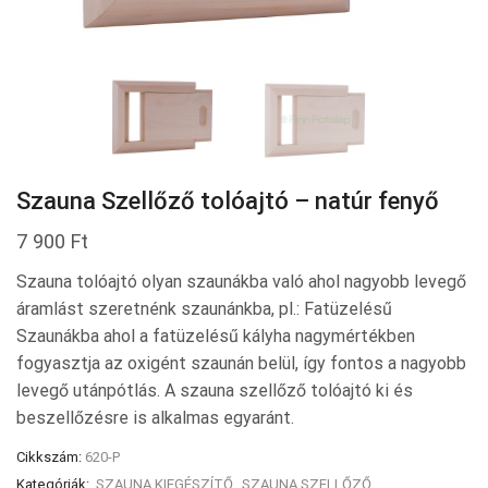
Szauna Szellőző tolóajtó – natúr fenyő
7 900
Ft
Szauna tolóajtó olyan szaunákba való ahol nagyobb levegő
áramlást szeretnénk szaunánkba, pl.: Fatüzelésű
Szaunákba ahol a fatüzelésű kályha nagymértékben
fogyasztja az oxigént szaunán belül, így fontos a nagyobb
levegő utánpótlás. A szauna szellőző tolóajtó ki és
beszellőzésre is alkalmas egyaránt.
Cikkszám:
620-P
Kategóriák:
SZAUNA KIEGÉSZÍTŐ
,
SZAUNA SZELLŐZŐ