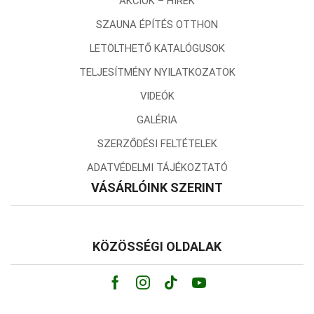
AKCIÓK – HÍREK
SZAUNA ÉPÍTÉS OTTHON
LETÖLTHETŐ KATALÓGUSOK
TELJESÍTMÉNY NYILATKOZATOK
VIDEÓK
GALÉRIA
SZERZŐDÉSI FELTÉTELEK
ADATVÉDELMI TÁJÉKOZTATÓ
VÁSÁRLÓINK SZERINT
KÖZÖSSÉGI OLDALAK
Facebook
Instagram
Tik-
Youtube