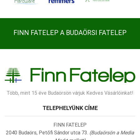
FINN FATELEP A BUDAÖRSI FATELEP
Több, mint 15 éve Budaörsön várjuk Kedves Vásárlóinkat!
TELEPHELYÜNK CÍME
FINN FATELEP
2040 Budaörs, Petőfi Sándor utca 73.
(Budaörsön a Media