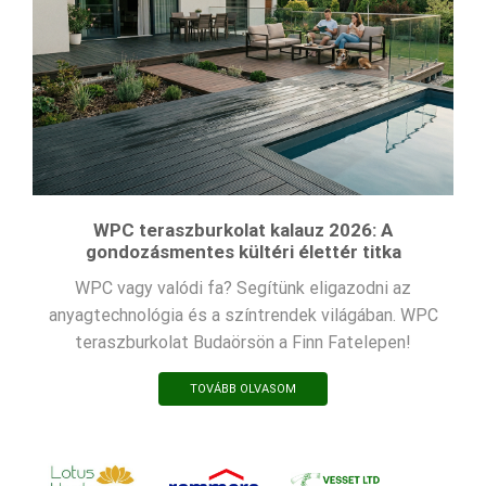
WPC teraszburkolat kalauz 2026: A
gondozásmentes kültéri élettér titka
WPC vagy valódi fa? Segítünk eligazodni az
anyagtechnológia és a színtrendek világában. WPC
teraszburkolat Budaörsön a Finn Fatelepen!
TOVÁBB OLVASOM