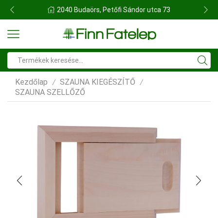
FINN FATELEP BUDAÖRS
Search
input
Kezdőlap
SZAUNA KIEGÉSZÍTŐ
/
/
SZAUNA SZELLŐZŐ