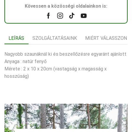
Kövessen a közösségi oldalainkon is:
Facebook
Instagram
Tik-
Youtube
tok
LEÍRÁS
SZOLGÁLTATÁSAINK
MIÉRT VÁLASSZON 
Nagyobb szaunáknál ki és beszellőzésre egyaránt ajánlott
Anyaga : natúr fenyő
Mérete : 2 x 10 x 20cm (vastagság x magasság x
hosszúság)