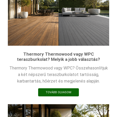
Thermory Thermowood vagy WPC
teraszburkolat? Melyik a jobb választás?
Thermory Thermowood vagy WPC? Összehasonlítjuk
a két népszerű teraszburkolatot tartósság,
karbantartás, hőérzet és megjelenés alapján.
TOVÁBB OLVASOM