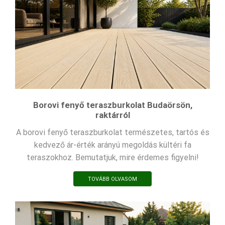
Borovi fenyő teraszburkolat Budaörsön,
raktárról
A borovi fenyő teraszburkolat természetes, tartós és
kedvező ár-érték arányú megoldás kültéri fa
teraszokhoz. Bemutatjuk, mire érdemes figyelni!
TOVÁBB OLVASOM