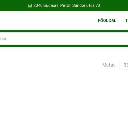
2040 Budaörs, Petőfi Sándor utca 73
FŐOLDAL
T
Search
input
ter
Mutat
per
olda