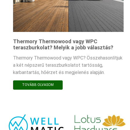
Thermory Thermowood vagy WPC
teraszburkolat? Melyik a jobb választás?
Thermory Thermowood vagy WPC? Összehasonlítjuk
a két népszerű teraszburkolatot tartósság,
karbantartás, hőérzet és megjelenés alapján.
TOVÁBB OLVASOM