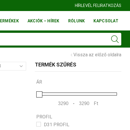
FINN FATELEP BUDAÖRS
HÍRLEVÉL FELIRATKOZÁS
ERMÉKEK
AKCIÓK – HÍREK
RÓLUNK
KAPCSOLAT
Vissza az előző oldalra
TERMÉK SZŰRÉS
mék
l
ÁR
-
Ft
Minimum Price
Maximum Price
PROFIL
D31 PROFIL