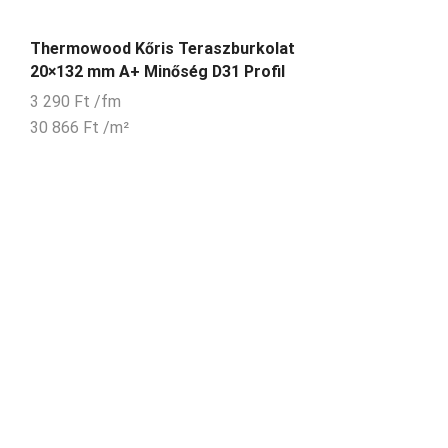
Thermowood Kőris Teraszburkolat
20×132 mm A+ Minőség D31 Profil
3 290
Ft
/fm
30 866
Ft
/m²