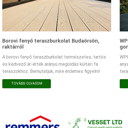
Borovi fenyő teraszburkolat Budaörsön,
WPC
raktárról
gon
A borovi fenyő teraszburkolat természetes, tartós
WPC
és kedvező ár-érték arányú megoldás kültéri fa
any
teraszokhoz. Bemutatjuk, mire érdemes figyelni!
ter
TOVÁBB OLVASOM