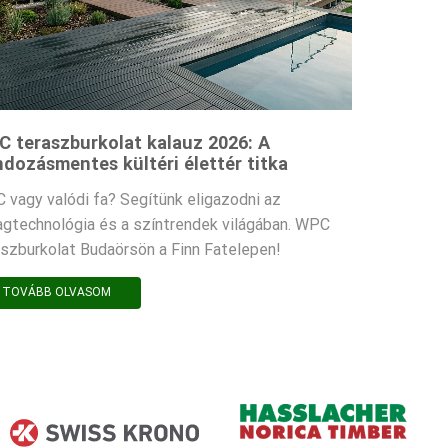
 teraszburkolat kalauz 2026: A
dozásmentes kültéri élettér titka
 vagy valódi fa? Segítünk eligazodni az
agtechnológia és a színtrendek világában. WPC
aszburkolat Budaörsön a Finn Fatelepen!
TOVÁBB OLVASOM