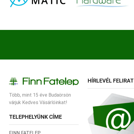
HÍRLEVÉL FELIRA
Több, mint 15 éve Budaörsön
várjuk Kedves Vásárlóinkat!
TELEPHELYÜNK CÍME
FINN FATELEP