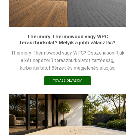
Thermory Thermowood vagy WPC
teraszburkolat? Melyik a jobb választás?
Thermory Thermowood vagy WPC? Összehasonlítjuk
a két népszerű teraszburkolatot tartósság,
karbantartás, hőérzet és megjelenés alapján.
TOVÁBB OLVASOM