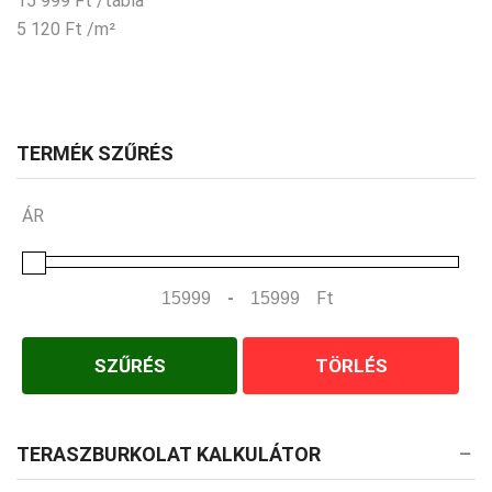
15 999
Ft
/tábla
5 120
Ft
/m²
TERMÉK SZŰRÉS
ÁR
-
Ft
Minimum Price
Maximum Price
SZŰRÉS
TÖRLÉS
TERASZBURKOLAT KALKULÁTOR