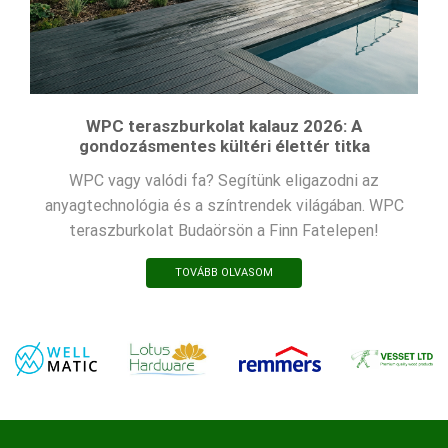
WPC teraszburkolat kalauz 2026: A
gondozásmentes kültéri élettér titka
WPC vagy valódi fa? Segítünk eligazodni az
anyagtechnológia és a színtrendek világában. WPC
teraszburkolat Budaörsön a Finn Fatelepen!
TOVÁBB OLVASOM