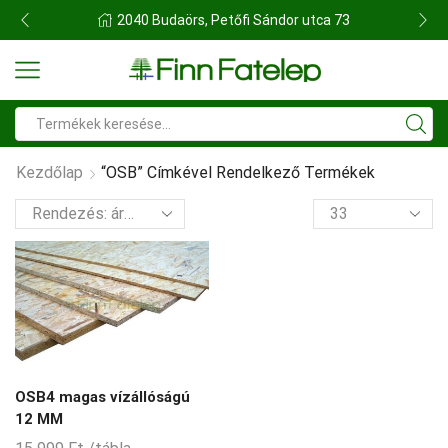
FINN FATELEP BUDAÖRS
Search
input
Kezdőlap
“OSB” Címkével Rendelkező Termékek
termék
per
oldal
OSB4 magas vízállóságú
12 MM