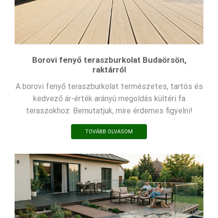
Borovi fenyő teraszburkolat Budaörsön,
raktárról
A borovi fenyő teraszburkolat természetes, tartós és
kedvező ár-érték arányú megoldás kültéri fa
teraszokhoz. Bemutatjuk, mire érdemes figyelni!
TOVÁBB OLVASOM