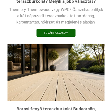
teraszburkolat? Melyik a jobb választás?
Thermory Thermowood vagy WPC? Összehasonlítjuk
a két népszerű teraszburkolatot tartósság,
karbantartás, hőérzet és megjelenés alapján.
TOVÁBB OLVASOM
Borovi fenyő teraszburkolat Budaörsön,