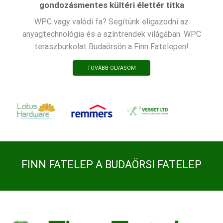
gondozásmentes kültéri élettér titka
WPC vagy valódi fa? Segítünk eligazodni az
anyagtechnológia és a színtrendek világában. WPC
teraszburkolat Budaörsön a Finn Fatelepen!
TOVÁBB OLVASOM
FINN FATELEP A BUDAÖRSI FATELEP