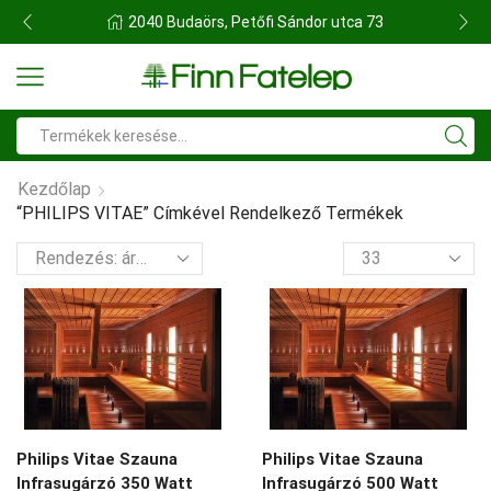
FINN FATELEP BUDAÖRS
Search
input
Kezdőlap
“PHILIPS VITAE” Címkével Rendelkező Termékek
termék
per
oldal
Philips Vitae Szauna
Philips Vitae Szauna
Infrasugárzó 350 Watt
Infrasugárzó 500 Watt