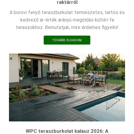
raktárról
A borovi fenyő teraszburkolat természetes, tartós és
kedvező ár-érték arányú megoldás kültéri fa
teraszokhoz. Bemutatjuk, mire érdemes figyelni!
TOVÁBB OLVASOM
WPC teraszburkolat kalauz 2026: A