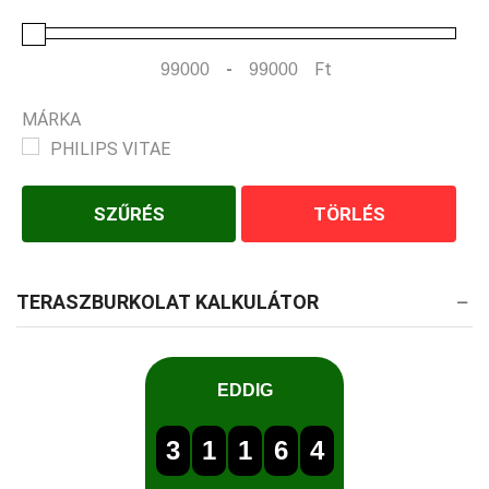
-
Ft
Minimum Price
Maximum Price
MÁRKA
PHILIPS VITAE
SZŰRÉS
TÖRLÉS
TERASZBURKOLAT KALKULÁTOR