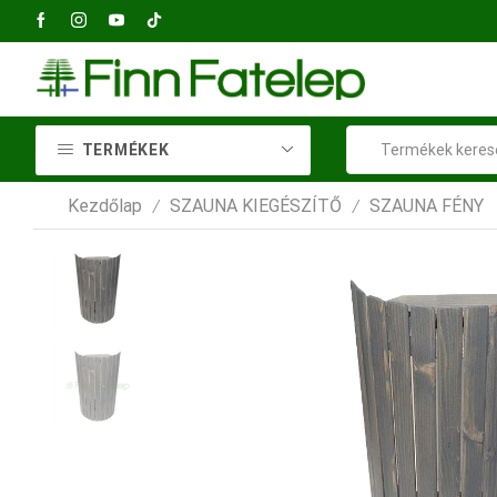
2040 Budaörs, Petőfi Sándor utca 73
TERMÉKEK
Kezdőlap
SZAUNA KIEGÉSZÍTŐ
SZAUNA FÉNY
/
/