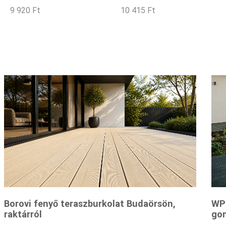
9 920
Ft
10 415
Ft
Borovi fenyő teraszburkolat Budaörsön,
WPC
raktárról
gon