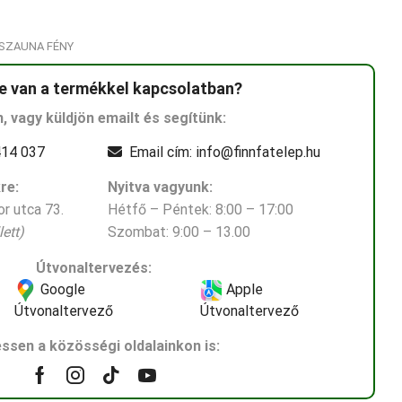
SZAUNA FÉNY
e van a termékkel kapcsolatban?
n, vagy küldjön emailt és segítünk:
14 037
Email cím: info@finnfatelep.hu
re:
Nyitva vagyunk:
r utca 73.
Hétfő – Péntek: 8:00 – 17:00
ett)
Szombat: 9:00 – 13.00
Útvonaltervezés:
Google
Apple
Útvonaltervező
Útvonaltervező
ssen a közösségi oldalainkon is:
Facebook
Instagram
Tik-
Youtube