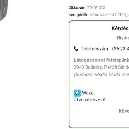
Cikkszám:
T0403-020
Kategóriák:
SZAUNA KIEGÉSZÍTŐ
,
Kérdés
Hívjo
Telefonszám: +36 23 4
Látogasson el fatelepünk
2040 Budaörs, Petőfi Sándo
(Budaörsi Media Markt mell
Waze
Útvonaltervező
Köve