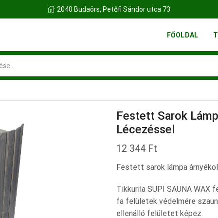
FINN FATELEP BUDAÖRS
FŐOLDAL
T
Search
input
Festett Sarok Lámp
Lécezéssel
12 344
Ft
Festett sarok lámpa árnyékol
Tikkurila SUPI SAUNA WAX fe
fa felületek védelmére szau
ellenálló felületet képez.