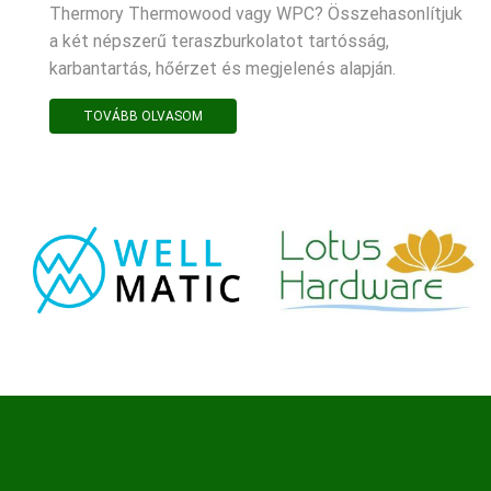
Thermory Thermowood vagy WPC? Összehasonlítjuk
a két népszerű teraszburkolatot tartósság,
karbantartás, hőérzet és megjelenés alapján.
TOVÁBB OLVASOM