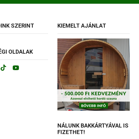
INK SZERINT
KIEMELT AJÁNLAT
GI OLDALAK
ok
tagram
Tik-
Youtube
tok
NÁLUNK BAKKÁRTYÁVAL IS
FIZETHET!