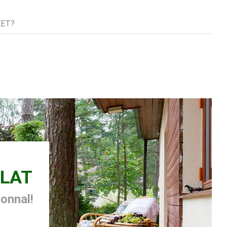
tok
KET?
LAT
zonnal!