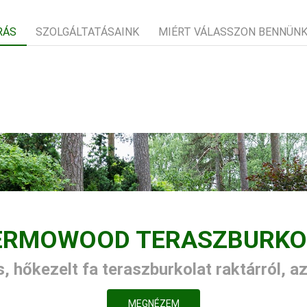
RÁS
SZOLGÁLTATÁSAINK
MIÉRT VÁLASSZON BENNÜN
ERMOWOOD TERASZBURKO
, hőkezelt fa teraszburkolat raktárról, a
MEGNÉZEM