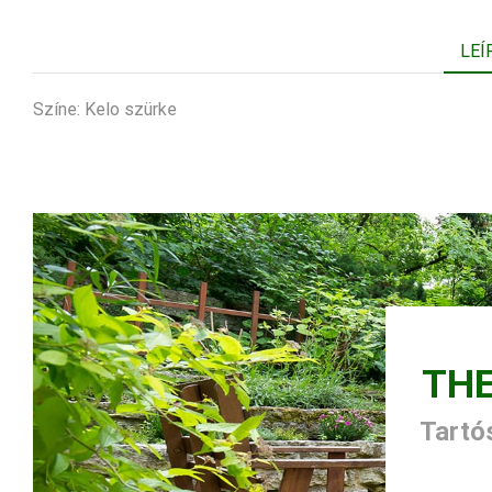
LEÍ
Színe: Kelo szürke
TH
Tartós