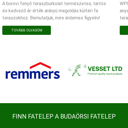
A borovi fenyő teraszburkolat természetes, tartós
WPC
és kedvező ár-érték arányú megoldás kültéri fa
any
teraszokhoz. Bemutatjuk, mire érdemes figyelni!
ter
TOVÁBB OLVASOM
FINN FATELEP A BUDAÖRSI FATELEP