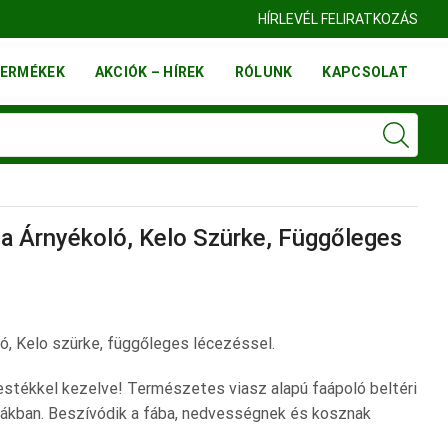
HÍRLEVÉL FELIRATKOZÁS
ERMÉKEK
AKCIÓK – HÍREK
RÓLUNK
KAPCSOLAT
a Árnyékoló, Kelo Szürke, Függőleges
ó, Kelo szürke, függőleges lécezéssel.
stékkel kezelve! Természetes viasz alapú faápoló beltéri
nákban. Beszívódik a fába, nedvességnek és kosznak