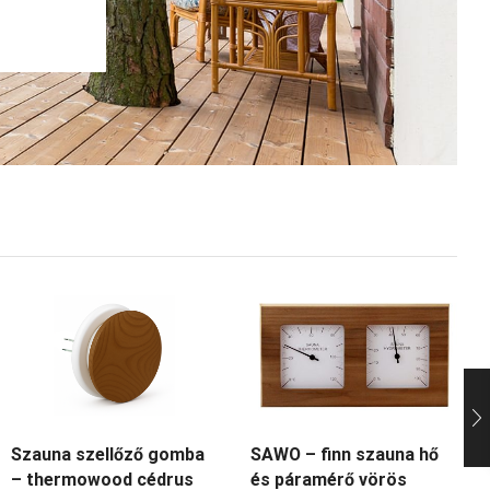
Szauna szellőző gomba
SAWO – finn szauna hő
– thermowood cédrus
és páramérő vörös