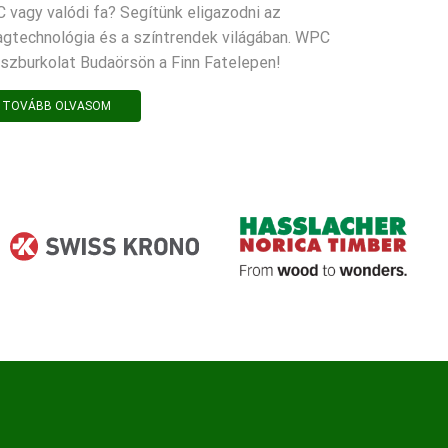
 vagy valódi fa? Segítünk eligazodni az
agtechnológia és a színtrendek világában. WPC
aszburkolat Budaörsön a Finn Fatelepen!
TOVÁBB OLVASOM