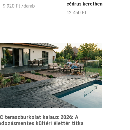
cédrus keretben
9 920
Ft
/darab
12 450
Ft
 teraszburkolat kalauz 2026: A
dozásmentes kültéri élettér titka