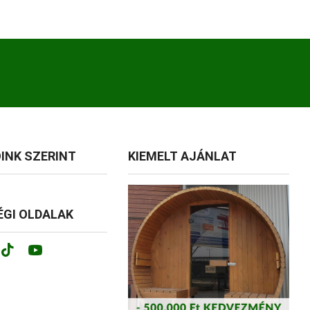
INK SZERINT
KIEMELT AJÁNLAT
GI OLDALAK
ok
tagram
Tik-
Youtube
tok