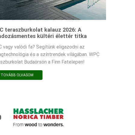
 teraszburkolat kalauz 2026: A
dozásmentes kültéri élettér titka
 vagy valódi fa? Segítünk eligazodni az
agtechnológia és a színtrendek világában. WPC
aszburkolat Budaörsön a Finn Fatelepen!
TOVÁBB OLVASOM