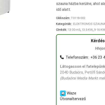
szauna házba kerülne, ahol al
idő alatt.
Cikkszám:
T0118-002
Kategóriák:
ELEKTROMOS SZAUNA
Címkék:
13-30-m3
,
13.5-KW
,
9-16 K
Kérdés
Hívjo
Telefonszám: +36 23 4
Látogasson el fatelepünk
2040 Budaörs, Petőfi Sándo
(Budaörsi Media Markt mell
Waze
Útvonaltervező