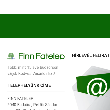
HÍRLEVÉL FELIRA
Több, mint 15 éve Budaörsön
várjuk Kedves Vásárlóinkat!
TELEPHELYÜNK CÍME
FINN FATELEP
2040 Budaörs, Petőfi Sándor