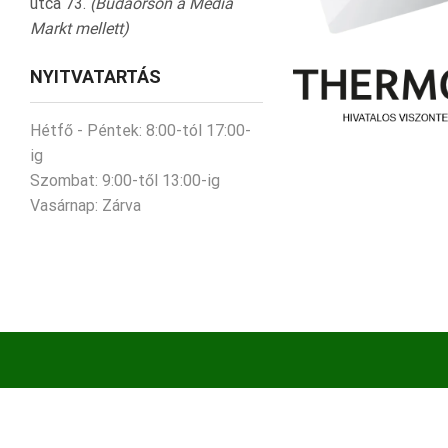
utca 73.
(Budaörsön a Media
Markt mellett)
NYITVATARTÁS
Hétfő - Péntek:
8:00-tól 17:00-
ig
Szombat:
9:00-től 13:00-ig
Vasárnap:
Zárva