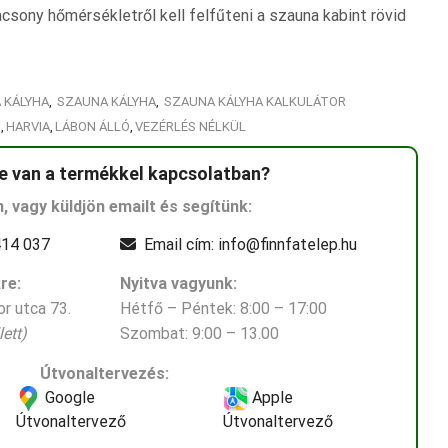
acsony hőmérsékletről kell felfűteni a szauna kabint rövid
 KÁLYHA
,
SZAUNA KÁLYHA
,
SZAUNA KÁLYHA KALKULÁTOR
W
,
HARVIA
,
LÁBON ÁLLÓ
,
VEZÉRLÉS NÉLKÜL
e van a termékkel kapcsolatban?
n, vagy küldjön emailt és segítünk:
14 037
Email cím: info@finnfatelep.hu
re:
Nyitva vagyunk:
r utca 73.
Hétfő – Péntek: 8:00 – 17:00
ett)
Szombat: 9:00 – 13.00
Útvonaltervezés:
Google
Apple
Útvonaltervező
Útvonaltervező