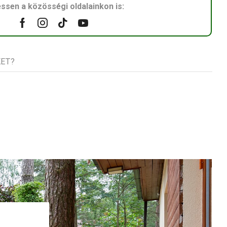
ssen a közösségi oldalainkon is:
Facebook
Instagram
Tik-
Youtube
tok
KET?