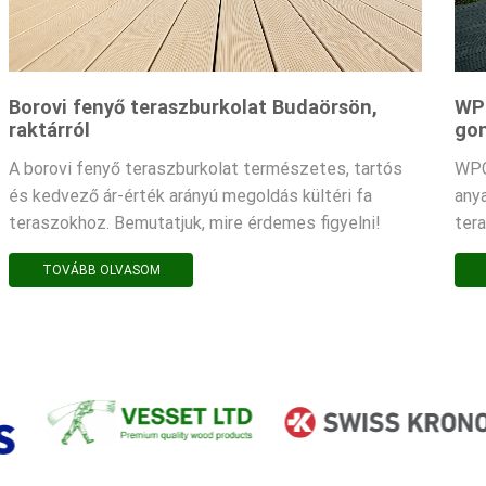
Borovi fenyő teraszburkolat Budaörsön,
WPC
raktárról
gon
A borovi fenyő teraszburkolat természetes, tartós
WPC
és kedvező ár-érték arányú megoldás kültéri fa
any
teraszokhoz. Bemutatjuk, mire érdemes figyelni!
ter
TOVÁBB OLVASOM