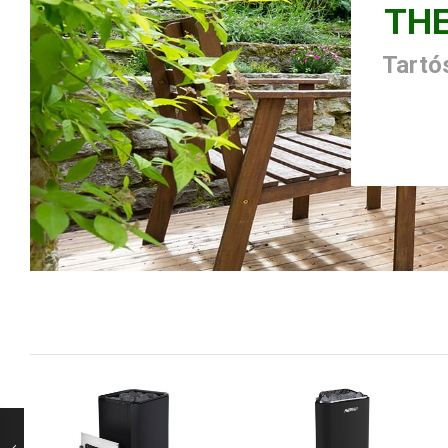
TH
Tartós