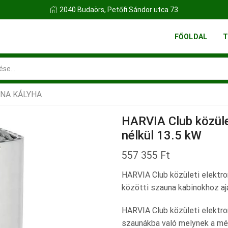
FINN FATELEP BUDAÖRS
FŐOLDAL
T
Search
input
NA KÁLYHA
HARVIA Club közüle
nélkül 13.5 kW
557 355
Ft
HARVIA Club közületi elektro
közötti szauna kabinokhoz ajá
HARVIA Club közületi elektro
szaunákba való melynek a mér