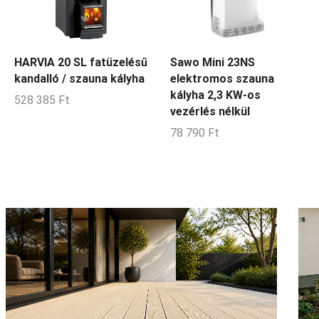
HARVIA 20 SL fatüzelésű
Sawo Mini 23NS
kandalló / szauna kályha
elektromos szauna
kályha 2,3 KW-os
528 385
Ft
vezérlés nélkül
78 790
Ft