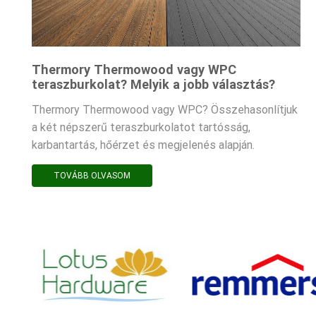
Thermory Thermowood vagy WPC
teraszburkolat? Melyik a jobb választás?
Thermory Thermowood vagy WPC? Összehasonlítjuk
a két népszerű teraszburkolatot tartósság,
karbantartás, hőérzet és megjelenés alapján.
TOVÁBB OLVASOM