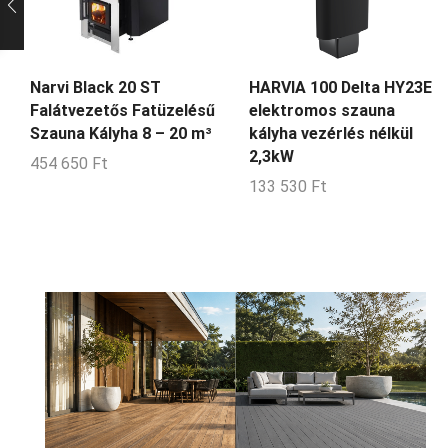
Narvi Black 20 ST
HARVIA 100 Delta HY23E
Falátvezetős Fatüzelésű
elektromos szauna
Szauna Kályha 8 – 20 m³
kályha vezérlés nélkül
2,3kW
454 650
Ft
133 530
Ft