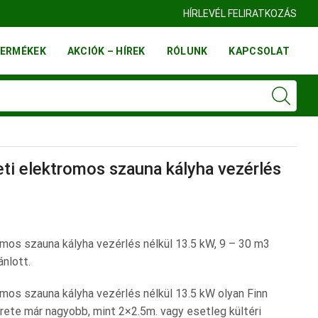
HÍRLEVÉL FELIRATKOZÁS
ERMÉKEK
AKCIÓK – HÍREK
RÓLUNK
KAPCSOLAT
ti elektromos szauna kályha vezérlés
mos szauna kályha vezérlés nélkül 13.5 kW, 9 – 30 m3
nlott.
mos szauna kályha vezérlés nélkül 13.5 kW olyan Finn
ete már nagyobb, mint 2×2.5m. vagy esetleg kültéri