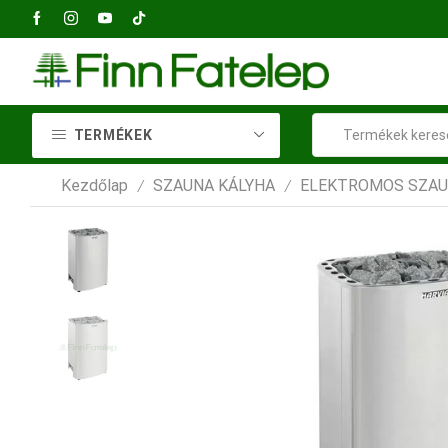
2040 Budaörs, Petőfi Sándor utca 73
TERMÉKEK
Kezdőlap
SZAUNA KÁLYHA
ELEKTROMOS SZAU
/
/