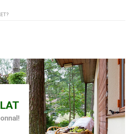
tok
KET?
LAT
zonnal!