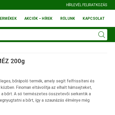
FINN FATELEP BUDAÖRS
HÍRLEVÉL FELIRATKOZÁS
ERMÉKEK
AKCIÓK – HÍREK
RÓLUNK
KAPCSOLAT
 MÉZ 200g
leges, bőrápoló termék, amely segít felfrissíteni és
s közben. Finoman eltávolítja az elhalt hámsejteket,
ja a bőrt. A só természetes összetevői serkentik a
egnyugtatni a bőrt, így a szaunázás élménye még