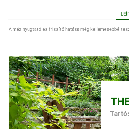
LEÍ
A méz nyugtató és frissítő hatása még kellemesebbé teszi
TH
Tartós