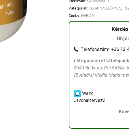
Cikkszám:
SAC00200HO
Kategóriák:
SZAUNA ILLÓ OLAJ
,
S
Címke:
HARVIA
Kérdés
Hívjo
Telefonszám: +36 23 4
Látogasson el fatelepünk
2040 Budaörs, Petőfi Sándo
(Budaörsi Media Markt mell
Waze
Útvonaltervező
Köve