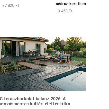
cédrus keretben
27 820
Ft
13 450
Ft
 teraszburkolat kalauz 2026: A
dozásmentes kültéri élettér titka