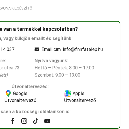
ZAUNA KIEGÉSZÍTŐ
e van a termékkel kapcsolatban?
n, vagy küldjön emailt és segítünk:
14 037
Email cím: info@finnfatelep.hu
re:
Nyitva vagyunk:
r utca 73.
Hétfő – Péntek: 8:00 – 17:00
ett)
Szombat: 9:00 – 13.00
Útvonaltervezés:
Google
Apple
Útvonaltervező
Útvonaltervező
ssen a közösségi oldalainkon is:
Facebook
Instagram
Tik-
Youtube