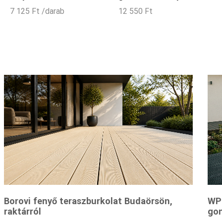
7 125
Ft
/darab
12 550
Ft
Borovi fenyő teraszburkolat Budaörsön,
WPC
raktárról
gon