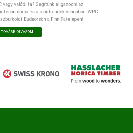
 vagy valódi fa? Segítünk eligazodni az
agtechnológia és a színtrendek világában. WPC
aszburkolat Budaörsön a Finn Fatelepen!
TOVÁBB OLVASOM