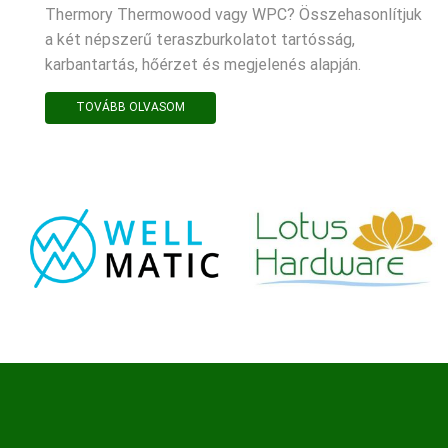
Thermory Thermowood vagy WPC? Összehasonlítjuk
a két népszerű teraszburkolatot tartósság,
karbantartás, hőérzet és megjelenés alapján.
TOVÁBB OLVASOM