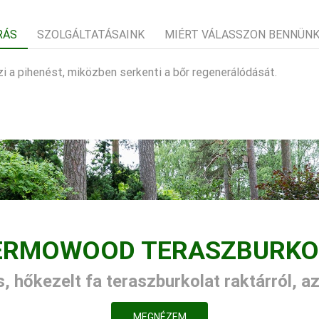
RÁS
SZOLGÁLTATÁSAINK
MIÉRT VÁLASSZON BENNÜN
 a pihenést, miközben serkenti a bőr regenerálódását.
ERMOWOOD TERASZBURKO
, hőkezelt fa teraszburkolat raktárról, a
MEGNÉZEM