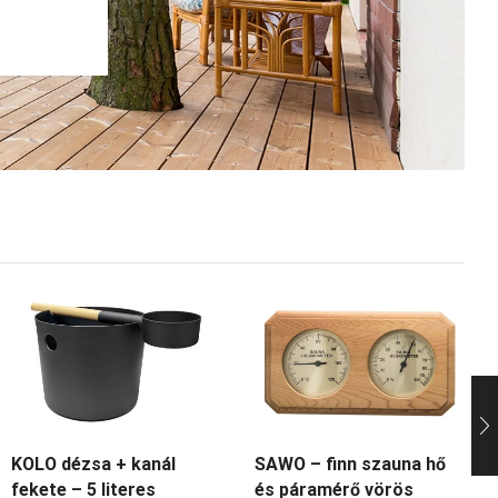
KOLO dézsa + kanál
SAWO – finn szauna hő
fekete – 5 literes
és páramérő vörös