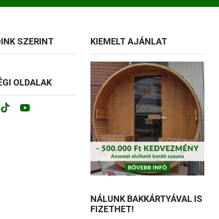
INK SZERINT
KIEMELT AJÁNLAT
GI OLDALAK
ok
tagram
Tik-
Youtube
tok
NÁLUNK BAKKÁRTYÁVAL IS
FIZETHET!