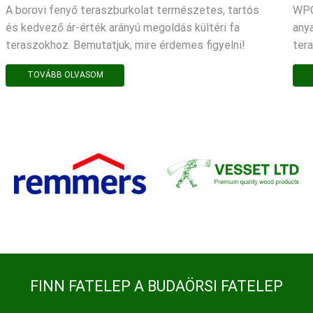
A borovi fenyő teraszburkolat természetes, tartós
WPC
és kedvező ár-érték arányú megoldás kültéri fa
any
teraszokhoz. Bemutatjuk, mire érdemes figyelni!
ter
TOVÁBB OLVASOM
FINN FATELEP A BUDAÖRSI FATELEP