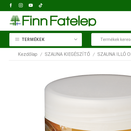
+36 23 414 037
TERMÉKEK
Kezdőlap
SZAUNA KIEGÉSZÍTŐ
SZAUNA ILLÓ O
/
/