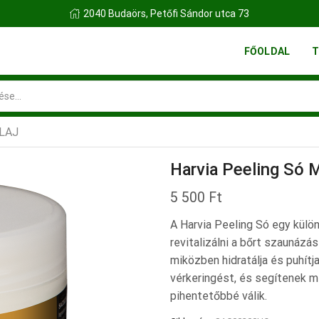
2040 Budaörs, Petőfi Sándor utca 73
FŐOLDAL
T
Search
input
LAJ
Harvia Peeling Só
5 500
Ft
A Harvia Peeling Só egy külön
revitalizálni a bőrt szaunázá
miközben hidratálja és puhít
vérkeringést, és segítenek m
pihentetőbbé válik.